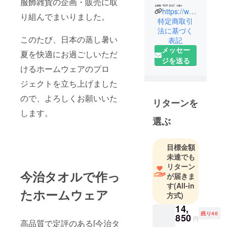
服飾雑貨の企画・販売に取
機器販売会
https://www.kitaichi.org/
り組んでまいりました。
社を経て、
特定商取引
３４歳の時
法に基づく
このたび、日本の蒸し暑い
表記
に（株）キ
メッセー
タイチに就
夏を快適にお過ごしいただ
ジを送る
職。通信販
けるホームウェアのプロ
売における
ジェクトを立ち上げました
商品企画・
販売・マー
ので、よろしくお願いいた
リターンを
ケティング
します。
等に携わ
選ぶ
り、４６歳
で代表取締
目標金額
役就任。現
未達でも
在もオン
リターン
今治タオルで作っ
リーワンの
が届きま
す
(All-in
商品開発に
たホームウェア
方式)
取り組み続
14,
けていま
残り40
850
円
高品質で定評のある[今治タ