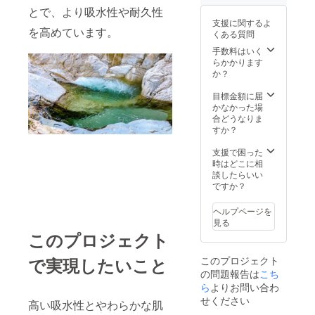
とで、より吸水性や耐久性
支援に関するよ
を高めています。
くある質問
手数料はいく
らかかります
か？
目標金額に届
かなかった場
合どうなりま
すか？
支援で困った
時はどこに相
談したらいい
ですか？
ヘルプページを
見る
このプロジェクト
このプロジェクト
で実現したいこと
の問題報告は
こち
ら
よりお問い合わ
せください
高い吸水性とやわらかな肌