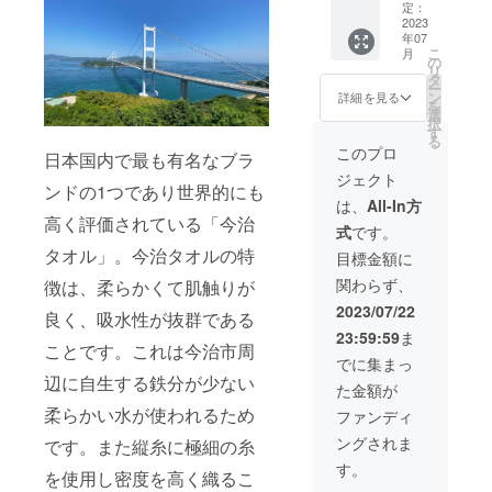
通常価
定：
格
2023
年07
16,500
こ
月
円の
の
リ
10%OF
タ
ー
F
ン
詳細を見る
を
選
択
す
る
このプロ
日本国内で最も有名なブラ
ジェクト
ンドの1つであり世界的にも
は、
All-In方
高く評価されている「今治
式
です。
タオル」。今治タオルの特
目標金額に
関わらず、
徴は、柔らかくて肌触りが
2023/07/22
良く、吸水性が抜群である
23:59:59
ま
ことです。これは今治市周
でに集まっ
辺に自生する鉄分が少ない
た金額が
柔らかい水が使われるため
ファンディ
ングされま
です。また縦糸に極細の糸
す。
を使用し密度を高く織るこ