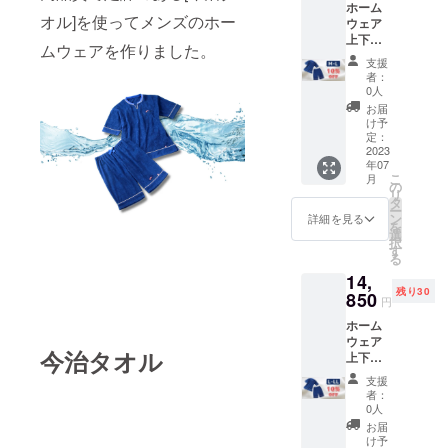
ホーム
オル]を使ってメンズのホー
ウェア
上下
ムウェアを作りました。
セッ
支援
ト M-L
者：
サイズ×
0人
１セッ
お届
ト 通常
け予
価格
定：
16,500
2023
年07
円の
こ
月
10%OF
の
リ
F
タ
ー
ン
詳細を見る
を
選
択
す
る
14,
残り30
850
円
ホーム
ウェア
今治タオル
上下
セッ
支援
ト L-
者：
LLサイ
0人
ズ×１
お届
セット
け予