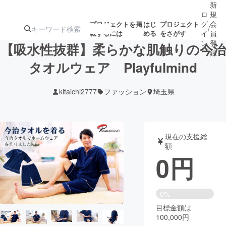
新
ロ
規
グ
会
プロジェクトを掲
はじ
プロジェクト
/
載するには
める
をさがす
イ
員
ン
登
【吸水性抜群】柔らかな肌触りの今治
録
タオルウェア Playfulmind
人気のプロ
注目のリ
注目の新着プロ
募集終了が近いプ
もうすぐ公開
kitaichi2777
ファッション
埼玉県
ジェクト
ターン
ジェクト
ロジェクト
されます
アート・写真
音楽
現在の支援総
額
0
円
テクノロジー・ガジェット
ゲーム・サ
映像・映画
書籍・雑誌
0%
目標金額は
100,000円
ビジネス・起業
チャレンジ