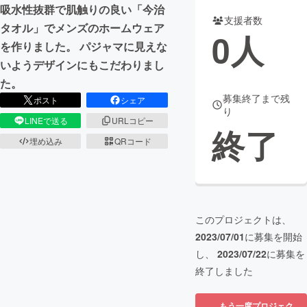
吸水性抜群で肌触りの良い「今治
支援者数
まちづくり・地域活性化
タオル」でメンズのホームウェア
0
人
を作りました。 パジャマに見えな
いようデザインにもこだわりまし
CAMPFIRE for Social Good
CAMPFIRE Creation
た。
CAMPFIREふるさと納税
machi-ya
コミュニティ
募集終了まで残
ポスト
シェア
り
LINEで送る
URLコピー
終了
埋め込み
QRコード
このプロジェクトは、
2023/07/01
に募集を開始
し、
2023/07/22
に募集を
終了しました
もう一度プロジェク