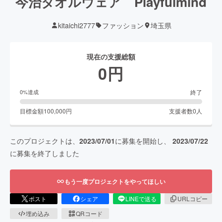
今治タオルウェア Playfulmind
kitaichi2777
ファッション
埼玉県
現在の支援総額
0
円
終了
0
%達成
目標金額
100,000
円
支援者数
0
人
このプロジェクトは、
2023/07/01
に募集を開始し、
2023/07/22
に募集を終了しました
もう一度プロジェクトをやってほしい
ポスト
シェア
LINEで送る
URLコピー
埋め込み
QRコード