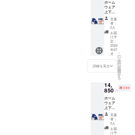
ホーム
ウェア
上下
セッ
支援
ト M-L
者：
サイズ×
0人
１セッ
お届
ト 通常
け予
価格
定：
16,500
2023
年07
円の
こ
月
10%OF
の
リ
F
タ
ー
ン
詳細を見る
を
選
択
す
る
14,
残り30
850
円
ホーム
ウェア
上下
セッ
支援
ト L-
者：
LLサイ
0人
ズ×１
お届
セット
け予