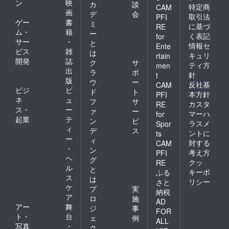
ン
映
カ
談
特定商
CAM
画
デ
会
取引法
PFI
ゲー
書
ミ
に基づ
RE
ム・
籍
ー
く表記
for
サー
・
と
情報セ
Ente
ビス
雑
は
キュリ
rtain
開発
誌
ク
サ
ティ方
men
出
ラ
ポ
針
t
版
ウ
ー
反社基
CAM
ビジ
ビ
ド
ト
本方針
PFI
ネ
ュ
フ
サ
カスタ
RE
ス・
ー
ァ
ー
マーハ
for
起業
テ
ン
ビ
ラスメ
Spor
ィ
デ
ス
ントに
ts
ー
ィ
対する
CAM
・
ン
考え方
PFI
ヘ
グ
クッ
RE
ル
と
キーポ
ふる
ス
は
リシー
さと
ケ
プ
実
納税
ア
ロ
施
AD
アー
舞
ジ
事
FOR
ト・
台
ェ
例
ALL
写真
・
ク