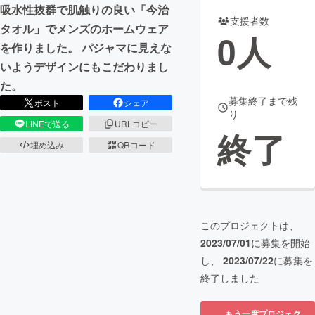
吸水性抜群で肌触りの良い「今治
支援者数
まちづくり・地域活性化
タオル」でメンズのホームウェア
0
人
を作りました。 パジャマに見えな
いようデザインにもこだわりまし
CAMPFIRE for Social Good
CAMPFIRE Creation
た。
CAMPFIREふるさと納税
machi-ya
コミュニティ
募集終了まで残
ポスト
シェア
り
LINEで送る
URLコピー
終了
埋め込み
QRコード
このプロジェクトは、
2023/07/01
に募集を開始
し、
2023/07/22
に募集を
終了しました
もう一度プロジェク