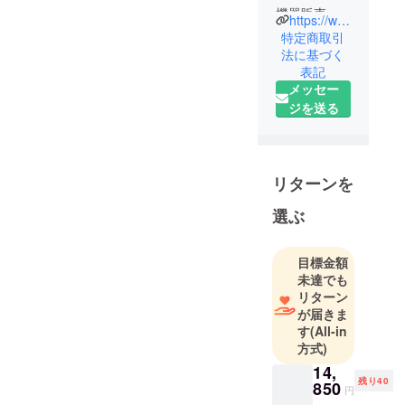
機器販売会
https://www.kitaichi.org/
社を経て、
特定商取引
３４歳の時
法に基づく
表記
に（株）キ
メッセー
タイチに就
ジを送る
職。通信販
売における
商品企画・
販売・マー
リターンを
ケティング
等に携わ
選ぶ
り、４６歳
で代表取締
目標金額
役就任。現
未達でも
在もオン
リターン
リーワンの
が届きま
す
(All-in
商品開発に
方式)
取り組み続
14,
けていま
残り40
850
円