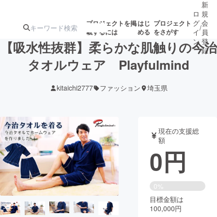
新
ロ
規
グ
会
プロジェクトを掲
はじ
プロジェクト
/
載するには
める
をさがす
イ
員
ン
登
【吸水性抜群】柔らかな肌触りの今治
録
タオルウェア Playfulmind
人気のプロ
注目のリ
注目の新着プロ
募集終了が近いプ
もうすぐ公開
kitaichi2777
ファッション
埼玉県
ジェクト
ターン
ジェクト
ロジェクト
されます
アート・写真
音楽
現在の支援総
額
0
円
テクノロジー・ガジェット
ゲーム・サ
映像・映画
書籍・雑誌
0%
目標金額は
100,000円
ビジネス・起業
チャレンジ