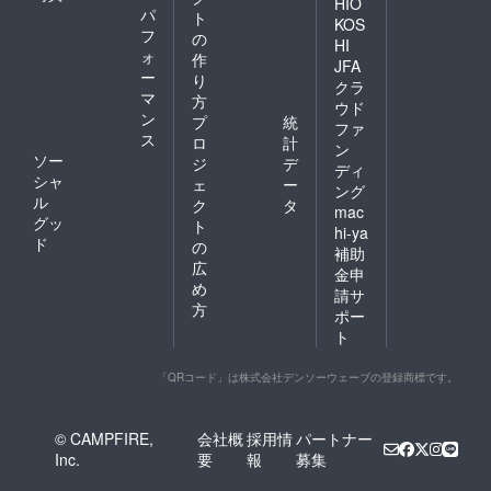
HIO
パ
ト
KOS
フ
の
HI
ォ
作
JFA
ー
り
クラ
マ
方
ウド
ン
プ
統
ファ
ス
ロ
計
ン
ソー
ジ
デ
ディ
シャ
ェ
ー
ング
ル
ク
タ
mac
グッ
ト
hi-ya
ド
の
補助
広
金申
め
請サ
方
ポー
ト
「QRコード」は株式会社デンソーウェーブの登録商標です。
© CAMPFIRE,
会社概
採用情
パートナー
Inc.
要
報
募集