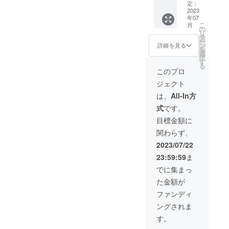
通常価
定：
格
2023
年07
16,500
こ
月
円の
の
リ
10%OF
タ
ー
F
ン
詳細を見る
を
選
択
す
る
このプロ
ジェクト
は、
All-In方
式
です。
目標金額に
関わらず、
2023/07/22
23:59:59
ま
でに集まっ
た金額が
ファンディ
ングされま
す。