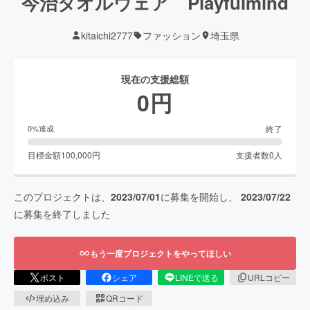
今治タオルウェア Playfulmind
kitaichi2777
ファッション
埼玉県
現在の支援総額
0
円
終了
0
%達成
目標金額
100,000
円
支援者数
0
人
このプロジェクトは、
2023/07/01
に募集を開始し、
2023/07/22
に募集を終了しました
もう一度プロジェクトをやってほしい
ポスト
シェア
LINEで送る
URLコピー
埋め込み
QRコード