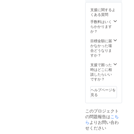
支援に関するよ
くある質問
手数料はいく
らかかります
か？
目標金額に届
かなかった場
合どうなりま
すか？
支援で困った
時はどこに相
談したらいい
ですか？
ヘルプページを
見る
このプロジェクト
の問題報告は
こち
ら
よりお問い合わ
せください