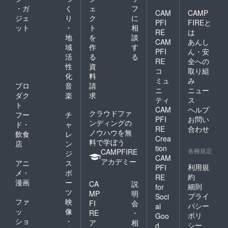
・ガ
く
ェ
フ
CAM
CAMP
ジェ
り
ク
に
PFI
FIREと
ット
・
ト
相
RE
は
地
を
談
CAM
あんし
域
作
す
PFI
ん・安
活
る
る
RE
全への
性
資
コ
取り組
化
料
ミュ
み
プロ
音
請
ニ
ニュー
ダク
楽
求
ティ
ス
ト
CAM
ヘルプ
クラウドファ
フー
チ
PFI
お問い
ンディングの
ド・
ャ
RE
合わせ
ノウハウを無
飲食
レ
Crea
料で学ぼう
店
ン
tion
各種規定
CAMPFIRE
ジ
CAM
アカデミー
アニ
ス
利用規
PFI
メ・
ポ
約
RE
漫画
ー
CA
説
細則
for
ツ
MP
明
プライ
Soci
ファ
映
FI
会
バシー
al
ッ
像
RE
・
ポリ
Goo
ショ
・
ア
相
シー
d