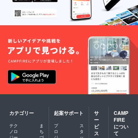
カテゴリー
起案サポート
サ
CAMP
ー
FIRE
テク
ま
プ
ス
ビ
につい
ノロ
ち
ロ
タ
ス
て
ジー
づ
ジ
ッ