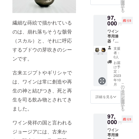
を
なスカ
りも早
選
択
ルと愛
く最優
す
る
らしい
先でお
97,
萌芽の
届けし
残り5
繊細な蒔絵で描かれている
蒔絵。
ます！
000
円
輪廻再
新作
のは、崩れ落ちそうな骸骨
ワイン
生の世
「輪廻
専用漆
界観を
RINNE
（スカル）と、それに呼応
器「テ
お楽し
」発売
ロワー
みくだ
を記念
支援
するブドウの芽吹きのシー
ル」＜
さい。
して、
者：
コンセ
【価
CAMPF
0人
ンです。
プトシ
格】 定
IRE特別
お届
リーズ
価
価格
け予
＞セッ
63,800
（改定
定：
古来エジプトやギリシャで
ト 新作
2023
円
前価格
年10
は、ワインは常に創造や再
「輪廻
→ 特
より約
こ
月
RINNE
別価格
10％OF
の
リ
生の神と結びつき、死と再
」発売
58,000
F） ＋
タ
ー
を記念
円（税
送料
ン
詳細を見る
生を司る飲み物とされてき
を
して、
込）
サービ
選
択
CAMPF
＆ 送
ス での
す
ました。
る
IRE特別
料サー
ご案内
97,
価格
ビス
です。
残り5
（改定
000
【製品
ワイン
ワイン発祥の国と言われる
円
前価格
情報】
専用漆
ワイン
より約
ジョージアには、古来か
＜サイ
器「テ
専用漆
10％OF
ズ＞ 口
ロワー