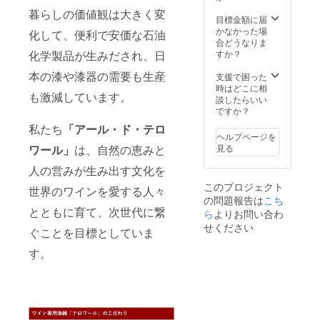
計３点
堪能く
より多
絵：
暮らしの価値観は大きく変
をセッ
ださ
目標金額に届
少の差
『輪廻
トにし
い。
かなかった場
異があ
RINNE
化して、便利で安価な石油
まし
【価
合どうなりま
りま
』銀・
た。 滑
格】 改
すか？
化学製品が生みだされ、日
す。 ＜
黒蒔絵
らかな
定前価
素材＞
「艶」
本の漆や漆器の需要も生産
格
支援で困った
素地：
、マッ
99,000
時はどこに相
天然木
も激減しています。
トな
円
談したらいい
（ミズ
「宙」
→ 特
ですか？
メザク
、木を
別価格
ラ）
私たち
「アール・ド・テロ
感じる
94,000
ヘルプページを
「然」
円（税
塗
見る
ワール」
は、自然の恵みと
。それ
込）
り：漆
ぞれの
＆ 送
人の営みが生み出す文化を
個性に
料サー
蒔
このプロジェクト
よって
世界のワインを愛する人々
ビス
絵：
の問題報告は
こち
感じる
【製品
『輪廻
とともに育て、次世代に繋
ワイン
ら
よりお問い合わ
情報】
RINNE
の味わ
＜サイ
』銀・
せください
ぐことを目標としていま
いの変
ズ＞ 口
黒蒔絵
化をお
径
す。
楽しみ
63mm
くださ
x 最大
い。
径
【価
83mm
格】 改
x 高
定前価
79mm