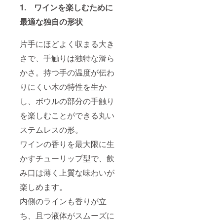
りま
1. ワインを楽しむために
す。 ＜
素材＞
最適な独自の形状
素地：
天然木
片手にほどよく収まる大き
（ミズ
メザク
さで、手触りは独特な滑ら
ラ）
かさ。持つ手の温度が伝わ
塗
り：漆
りにくい木の特性を生か
し、ボウルの部分の手触り
を楽しむことができる丸い
ステムレスの形。
ワインの香りを最大限に生
かすチューリップ型で、飲
み口は薄く上質な味わいが
楽しめます。
内側のラインも香りが立
ち、且つ液体がスムーズに