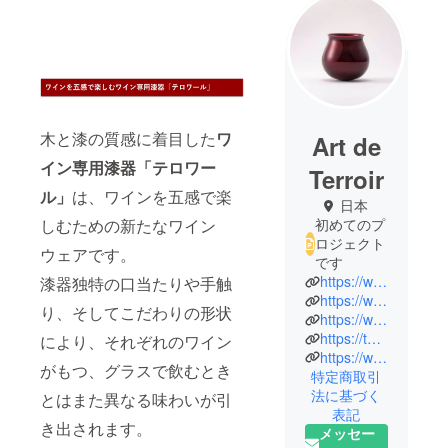
木と漆の質感に着目した
ワ
Art de
イン専用漆器「テロワー
Terroir
ル」
は、ワインを五感で楽
日本
しむための新たなワイン
初めてのプ
ロジェクト
ウェアです。
です
https://www.artdeterroir.com/
漆器独特の口当たりや手触
https://www.instagram.com/artdeterroir/
り、そしてこだわりの形状
https://www.facebook.com/artdeterroir
https://twitter.com/ArtdeTerroir
により、それぞれのワイン
https://www.youtube.com/channel/UCm2XTX5g9IUKEQb_dLrDUSw
がもつ、グラスで飲むとき
特定商取引
法に基づく
とはまた異なる味わいが引
表記
き出されます。
メッセー