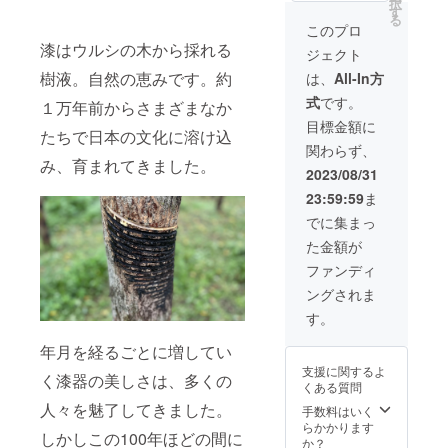
黒蒔絵
択
金・
価格
シック
す
【価
＜サイ
メザク
る
銀・螺
（改定
シリー
格】 改
このプロ
ズ＞ 口
ラ）
鈿
前価格
ズ＞
定前価
径
漆はウルシの木から採れる
ジェクト
より約
『煌
格
63mm
塗
5％OFF
KIRAM
樹液。自然の恵みです。約
80,300
は、
All-In方
x 最大
り：漆
） ＋ 送
EKI』
円
径
式
です。
料サー
１万年前からさまざまなか
『艶
→ 特
83mm
蒔
ビス で
TSUYA
別価格
目標金額に
x 高
絵：
たちで日本の文化に溶け込
のご案
』
73,000
79mm
『輪廻
関わらず、
内で
『宙
円（税
※手仕事
RINNE
み、育まれてきました。
す。 ワ
SORA
込）
2023/08/31
のため
』銀・
イン専
』
＆ 送
個体に
黒蒔絵
23:59:59
ま
用漆器
『然
料サー
より多
「テロ
ZEN』
ビス
でに集まっ
少の差
ワー
計４点
【製品
異があ
た金額が
ル」 ＜
をセッ
情報】
りま
ベー
トにし
＜サイ
ファンディ
す。 ＜
シック
まし
ズ＞ 口
素材＞
ングされま
シリー
た。 口
径
素地：
ズ＞
当たり
63mm
す。
天然木
『艶
の違い
x 最大
（ミズ
TSUYA
による
径
年月を経るごとに増してい
メザク
』
変化と
83mm
ラ）
支援に関するよ
『宙
いうワ
く漆器の美しさは、多くの
x 高
くある質問
SORA
インの
79mm
塗
人々を魅了してきました。
』
新たな
手数料はいく
※手仕事
り：漆
『然
楽しみ
らかかります
のため
しかしこの100年ほどの間に
ZEN』
方をご
か？
個体に
蒔