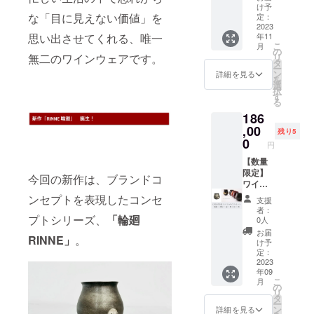
RINNE
け予
」 発売
な「目に見えない価値」を
定：
を記念
2023
思い出させてくれる、唯一
年11
して、
こ
月
CAMPF
の
無二のワインウェアです。
リ
IRE特別
タ
ー
価格
ン
詳細を見る
を
（定価
選
択
より約
す
る
9％OFF
186
） ＋ 送
料サー
,00
残り5
ビス で
0
円
のご案
内で
【数量
す。 ワ
限定】
今回の新作は、ブランドコ
イン専
ワイン
用漆器
専用漆
ンセプトを表現したコンセ
支援
「テロ
器「テ
者：
ワー
ロワー
プトシリーズ、
「輪廻
0人
ル」
ル」
お届
RINNE」
。
『輪廻
CAMPF
け予
RINNE
IREスペ
定：
』 メタ
シャル
2023
年09
リック
フル
こ
月
な風合
セット
の
リ
いに、
最新作
タ
ー
クール
を誰よ
ン
詳細を見る