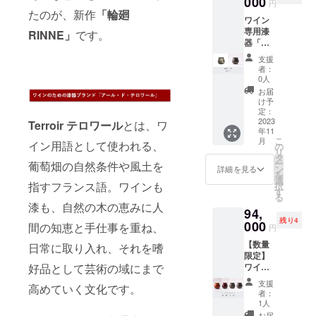
000
TSUYA
＜サイ
円
い。
5％OFF
な風合
』と
たのが、新作
「輪廻
ズ＞ 口
【価
ワイン
） ＋ 送
いの新
『然
径
格】 改
専用漆
料サー
RINNE」
です。
作『輪
ZEN』
63mm
定前価
器「テ
ビス で
廻
とを組
x 最大
格
ロワー
のご案
RINNE
み合わ
径
支援
206,800
ル」輪
内で
』に、
せまし
者：
83mm
円
廻 ＆ 然
す。 ワ
高級感
0人
た。
x 高
→ 特
セット
イン専
のある
【価
お届
79mm
別価格
新作
用漆器
オレン
け予
格】 改
※手仕事
186,000
「輪廻
「テロ
定：
ジゴー
定前価
のため
円（税
RINNE
2023
ワー
Terroir テロワール
とは、ワ
ルドの
格
個体に
込）
年11
」発売
ル」
輝きが
107,800
より多
＆ 送
こ
月
を記念
イン用語として使われる、
『輪廻
の
美しい
円
少の差
料サー
リ
して、
RINNE
タ
『煌
→ 特
異があ
ビス
ー
葡萄畑の自然条件や風土を
CAMPF
』
ン
KIRAM
詳細を見る
別価格
りま
【製品
を
IRE特別
『艶
選
EKI』を
97,000
す。 ＜
情報】
指すフランス語。ワインも
択
価格
TSUYA
す
組み合
円（税
素材＞
＜サイ
る
（改定
』 メタ
わせま
込）
漆も、自然の木の恵みに人
素地：
ズ＞ 口
94,
前価格
リック
した。
＆ 送
天然木
径
残り4
より約
000
な風合
【価
間の知恵と手仕事を重ね、
料サー
円
（ミズ
63mm
9％OFF
いの新
格】 改
ビス
メザク
x 最大
【数量
） ＋ 送
日常に取り入れ、それを嗜
作『輪
定前価
【製品
ラ）
径
限定】
料サー
廻
格
情報】
83mm
ワイン
好品として芸術の域にまで
ビス で
RINNE
94,600
＜サイ
塗
x 高
専用漆
のご案
』と、
円
ズ＞ 口
支援
り：漆
79mm
高めていく文化です。
器「テ
内で
美しい
→ 特
者：
径
※手仕事
ロワー
す。 ワ
ワイン
1人
別価格
63mm
蒔
のため
ル」
イン専
カラー
86,000
お届