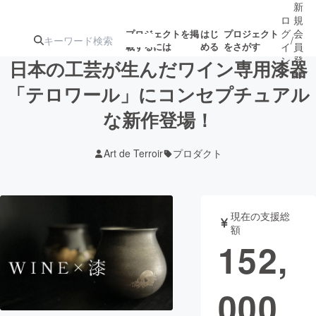
新
ロ
規
グ
会
プロジェクトを掲
はじ
プロジェクト
/
載するには
める
をさがす
イ
員
ン
登
日本の工芸が生んだワイン専用漆器
録
「テロワール」にコンセプチュアル
な新作登場！
人気のプロ
注目のリ
注目の新着プロ
募集終了が近いプ
もうすぐ公開
ジェクト
ターン
ジェクト
ロジェクト
されます
Art de Terroir
プロダクト
アート・写真
音楽
現在の支援総
テクノロジー・ガジェット
ゲーム・サ
額
152,
映像・映画
書籍・雑誌
000
ビジネス・起業
チャレンジ