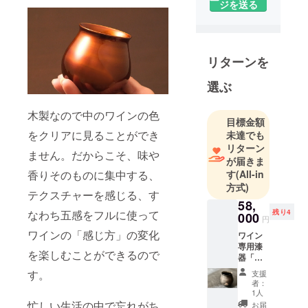
ジを送る
リターンを
選ぶ
木製なので中のワインの色
目標金額
をクリアに見ることができ
未達でも
リターン
ません。だからこそ、味や
が届きま
香りそのものに集中する、
す
(All-in
方式)
テクスチャーを感じる、す
58,
なわち五感をフルに使って
残り4
000
円
ワインの「感じ方」の変化
ワイン
専用漆
を楽しむことができるので
器「テ
ロワー
す。
支援
ル」 新
者：
作「輪
1人
廻
忙しい生活の中で忘れがち
お届