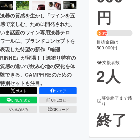
円
まちづくり・地域活性化
漆器の質感を生かし「ワインを五
感で楽しむ」ために開発された、
CAMPFIRE for Social Good
CAMPFIRE Creation
いま話題のワイン専用漆器テロ
30%
CAMPFIREふるさと納税
machi-ya
コミュニティ
ワールに、ブランドコンセプトを
目標金額は
500,000円
表現した待望の新作『輪廻
RINNE』が登場！！漆塗り特有の
支援者数
質感の違いで飲み心地の変化を体
2
人
験できる、CAMPFIREのための
特別セットも注目。
ポスト
シェア
募集終了まで残
LINEで送る
URLコピー
り
埋め込み
QRコード
終了