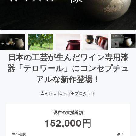
日本の工芸が生んだワイン専用漆
器「テロワール」にコンセプチュ
アルな新作登場！
Art de Terroir
プロダクト
現在の支援総額
152,000
円
終了
30
%達成