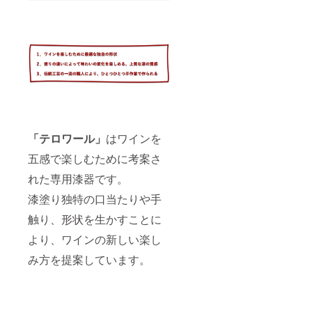
格
※手仕事
68,200
のため
円
個体に
→ 特
より多
別価格
少の差
65,000
異があ
円（税
りま
込）
す。 ＜
＆ 送
素材＞
料サー
素地：
ビス
天然木
【製品
（ミズ
「テロワール」
はワインを
情報】
メザク
＜サイ
ラ）
五感で楽しむために考案さ
ズ＞ 口
径
塗
れた専用漆器です。
63mm
り：漆
x 最大
漆塗り独特の口当たりや手
径
83mm
触り、形状を生かすことに
x 高
より、ワインの新しい楽し
79mm
※手仕事
み方を提案しています。
のため
個体に
より多
少の差
異があ