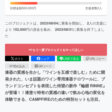
目標金額
500,000
円
支援者数
2
人
このプロジェクトは、
2023/08/04
に募集を開始し、
2
人の支援に
より
152,000
円の資金を集め、
2023/08/31
に募集を終了しまし
た
もう一度プロジェクトをやってほしい
ポスト
シェア
LINEで送る
URLコピー
埋め込み
QRコード
漆器の質感を生かし「ワインを五感で楽しむ」ために開
発された、いま話題のワイン専用漆器テロワールに、ブ
ランドコンセプトを表現した待望の新作『輪廻 RINNE』
が登場！！漆塗り特有の質感の違いで飲み心地の変化を
体験できる、CAMPFIREのための特別セットも注目。