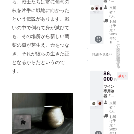
ら、戦士たちは常に葡萄の
器「テ
F） ＋
径
ル」 ＜
ロワー
送料
63mm
コンセ
支援
枝を片手に戦地に向かった
ル」
サービ
x 最大
プトシ
者：
RINNE
ス での
径
リーズ
0人
という伝説があります。戦
飲み比
ご案内
83mm
＞ 『輪
お届
べセッ
です。
x 高
廻
け予
いの中で倒れて身が滅びて
ト 新作
ワイン
定：
79mm
RINNE
「輪廻
2023
専用漆
も、その場所から新しい葡
※手仕事
』 『蒔
年10
RINNE
器「テ
のため
絵
こ
月
」発売
萄の樹が芽生え、命をつな
ロワー
の
個体に
MAKI-
リ
を記念
ル」 ＜
タ
より多
E』 ＜
ー
ぎ、それが彼らの生きた証
して、
コンセ
ン
少の差
ベー
詳細を見る
を
CAMPF
プトシ
選
異があ
シック
となるからだというので
択
IRE特別
リーズ
す
りま
シリー
る
価格
＞ 『輪
す。 ＜
ズ＞
す。
86,
（改定
廻
素材＞
『煌
残り5
前価格
000
RINNE
素地：
KIRAM
円
より約
』 『蒔
天然木
EKI』
ワイン
10％OF
絵
（ミズ
『艶
専用漆
F） ＋
MAKI-
メザク
TSUYA
器「テ
送料
E』 の
ラ）
』
ロワー
サービ
２点を
『宙
支援
ル」輪
ス での
セット
塗
SORA
者：
廻 & 煌
ご案内
にしま
0人
り：漆
』
セット
です。
した。
『然
お届
新作
ワイン
’自然と
け予
蒔
ZEN』
「輪廻
専用漆
定：
人との
絵：
計６点
RINNE
2023
器「テ
繋が
『輪廻
をセッ
年11
」発売