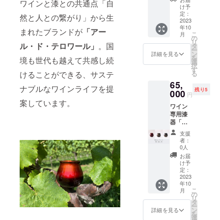
x 最大
絵：
ワインと漆との共通点「自
個体に
ベー
用漆器
の漆塗
け予
円（税
径
『輪廻
より多
シック
「テロ
定：
りで
込）
然と人との繋がり」から生
83mm
RINNE
少の差
セット
2023
ワー
しっと
＆ 送
x 高
』銀・
異があ
年10
新作
ル」
りとし
まれたブランドが
「アー
料サー
79mm
黒蒔絵
こ
りま
月
「輪廻
『輪廻
の
た質感
ビス
※手仕事
リ
す。 ＜
RINNE
ル・ド・テロワール」
。国
RINNE
タ
の『艶
【製品
のため
ー
素材＞
」発売
』
ン
TSUYA
詳細を見る
情報】
個体に
『蒔
を
素地：
境も世代も越えて共感し続
を記念
『然
選
』』と
＜サイ
より多
絵
択
天然木
して、
ZEN』
す
を組み
ズ＞ 口
少の差
MAKI-
る
けることができる、サステ
（ミズ
CAMPF
メタ
合わせ
径
異があ
E』
メザク
65,
IRE特別
リック
まし
63mm
りま
ナブルなワインライフを提
金・
ラ）
残り5
価格
000
な風合
た。
x 最大
円
す。 ＜
銀・螺
（改定
いの新
【価
案しています。
径
素材＞
鈿
塗
ワイン
前価格
作『輪
格】 改
83mm
素地：
り：漆
専用漆
より約
廻
定前価
x 高
天然木
器「テ
5％OFF
RINNE
格
79mm
（ミズ
蒔
ロワー
） ＋ 送
』に、
91,300
※手仕事
支援
メザク
絵：
ル」飲
料サー
木の感
円
者：
のため
ラ）
『輪廻
み比べ
ビス で
触が残
0人
→ 特
個体に
RINNE
セット
のご案
るナ
別価格
お届
より多
塗
』銀・
新作
内で
チュラ
け予
83,000
少の差
り：漆
黒蒔絵
「輪廻
す。 ワ
定：
ルな
円（税
異があ
RINNE
2023
イン専
『然
込）
りま
蒔
年10
」発売
用漆器
ZEN』
＆ 送
す。 ＜
絵：
こ
月
『蒔
を記念
「テロ
の
を組み
料サー
素材＞
『輪廻
リ
絵
して、
ワー
タ
合わせ
ビス
素地：
RINNE
ー
MAKI-
CAMPF
ル」 ＜
ン
まし
詳細を見る
【製品
天然木
』銀・
を
E』
IRE特別
ベー
選
た。
情報】
（ミズ