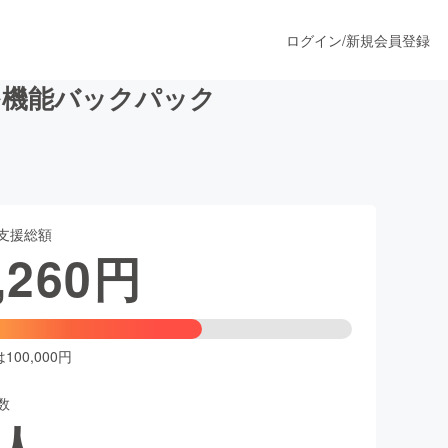
ログイン
/
新規会員登録
と多機能バックパック
うすぐ公開されます
支援総額
プロダクト
,260
円
ファッション
スポーツ
00,000円
数
ア
ソーシャルグッド
人