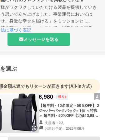
皆様がワクワクしていただける製品を提供していき
いう思いで立ち上げました。事業運営においては
幸せ、身近な幸せを届ける」をミッションとし、
上陸の製品」にフォーカスして、日常生活のプラス
引法に基づく表記
商品のご提供をしております。本プロジェクトの商
メッセージを送る
て、皆様が快適な生活を過ごしていただけたら幸い
なさまの熱いご支援を賜りますよう、何卒宜しくお
上げます。
を選ぶ
標金額未達でもリターンが届きます
(All-in方式)
6,980
円
残り
8
【超早割・10名限定・50％OFF】２
ジッパーバックパック× 1個 ＜特典
＞ 超早割・50%OFF【定価13,980
円】 ＜確認事項＞ プロジェクト
支援者：2人
ページ下部「リスクとチャレンジ」
お届け予定：2023年08月
をご覧ください。