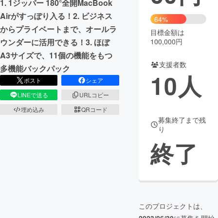
1. 1ジッパー 180°全開MacBook
Airがすっぽり入る！2. ビジネス
まちづくり・地域活性化
64%
からプライベートまで、オールラ
目標金額は
100,000円
ウンダーに活用できる！3. ほぼ
CAMPFIRE for Social Good
CAMPFIRE Creation
A3サイズで、11個の機能をもつ
CAMPFIREふるさと納税
machi-ya
コミュニティ
支援者数
多機能バックパック
10
人
ポスト
シェア
LINEで送る
URLコピー
埋め込み
QRコード
募集終了まで残
り
終了
このプロジェクトは、