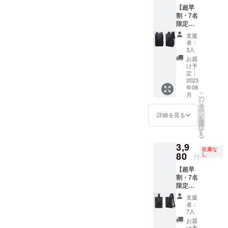
う、何卒宜
【超早
ロジェ
しくお願い
割・7名
クト
申し上げま
限定・
ページ
50％OF
下部
す。
支援
F】１
「リス
者：
ジッ
クと
3人
パー
チャレ
お届
バック
ンジ」
け予
パック
をご覧
定：
× 1個 ＜
2023
くださ
年08
特典＞
い。
こ
月
超早
の
リ
割・
タ
ー
50%OF
ン
詳細を見る
を
F【定価
選
択
14,980
す
る
円】 ＜
3,9
確認事
在庫な
項＞ プ
80
し
円
ロジェ
【超早
クト
割・7名
ページ
限定・
下部
50％OF
「リス
支援
F】ボ
クと
者：
ディ
チャレ
7人
バッグ×
ンジ」
お届
1個 ＜
をご覧
け予