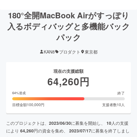
180°全開MacBook Airがすっぽり
入るボディバッグと多機能バック
パック
KAN8
プロダクト
東京都
現在の支援総額
64,260
円
終了
64
%達成
目標金額
100,000
円
支援者数
10
人
このプロジェクトは、
2023/06/30
に募集を開始し、
10
人の支援
により
64,260
円の資金を集め、
2023/07/17
に募集を終了しまし