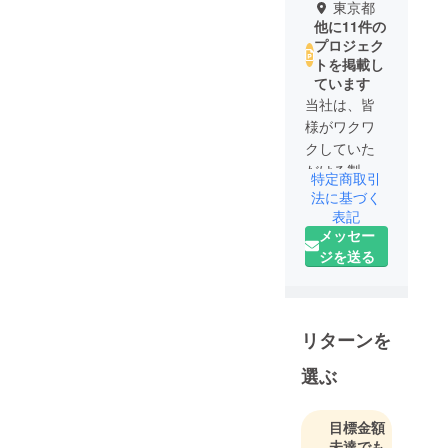
東京都
他に11件の
プロジェク
トを掲載し
ています
当社は、皆
様がワクワ
クしていた
だける製品
特定商取引
を提供して
法に基づく
いきたい、
表記
メッセー
という思い
ジを送る
で立ち上げ
ました。事
業運営にお
いては「小
リターンを
さな幸せ、
身近な幸せ
選ぶ
を届ける」
をミッショ
目標金額
ンとし、
未達でも