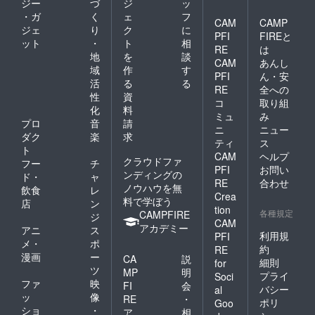
ジー
づ
ジ
ッ
・ガ
く
ェ
フ
CAM
CAMP
ジェ
り
ク
に
PFI
FIREと
ット
・
ト
相
RE
は
地
を
談
CAM
あんし
域
作
す
PFI
ん・安
活
る
る
RE
全への
性
資
コ
取り組
化
料
ミュ
み
プロ
音
請
ニ
ニュー
ダク
楽
求
ティ
ス
ト
CAM
ヘルプ
クラウドファ
フー
チ
PFI
お問い
ンディングの
ド・
ャ
RE
合わせ
ノウハウを無
飲食
レ
Crea
料で学ぼう
店
ン
tion
各種規定
CAMPFIRE
ジ
CAM
アカデミー
アニ
ス
利用規
PFI
メ・
ポ
約
RE
漫画
ー
CA
説
細則
for
ツ
MP
明
プライ
Soci
ファ
映
FI
会
バシー
al
ッ
像
RE
・
ポリ
Goo
ショ
・
ア
相