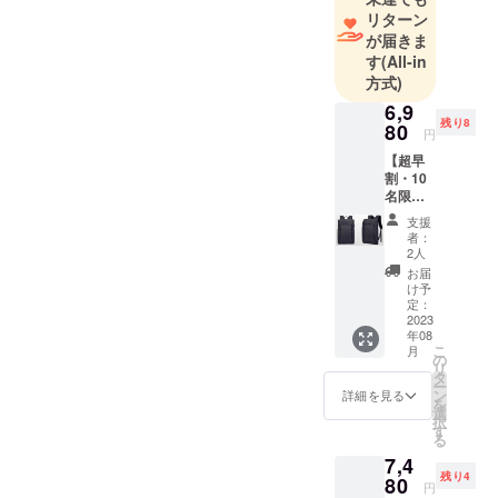
「日本未上
リターン
陸の製品」
が届きま
にフォーカ
す
(All-in
方式)
スして、日
常生活のプ
6,9
残り8
80
ラスαになる
円
商品のご提
【超早
割・10
供をしてお
名限
ります。本
定・
支援
プロジェク
50％OF
者：
F】２
トの商品に
2人
ジッ
お届
よって、皆
パー
け予
様が快適な
バック
定：
パック×
2023
生活を過ご
年08
1個 ＜
こ
していただ
月
特典＞
の
リ
超早
けたら幸い
タ
ー
割・
ン
詳細を見る
です。みな
を
50%OF
選
択
さまの熱い
F【定価
す
る
13,980
ご支援を賜
7,4
円】 ＜
りますよ
残り4
確認事
80
円
項＞ プ