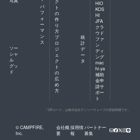
写真
・
ク
HIO
パ
ト
KOS
フ
の
HI
ォ
作
JFA
ー
り
クラ
マ
方
ウド
ン
プ
統
ファ
ス
ロ
計
ン
ソー
ジ
デ
ディ
シャ
ェ
ー
ング
ル
ク
タ
mac
グッ
ト
hi-ya
ド
の
補助
広
金申
め
請サ
方
ポー
ト
「QRコード」は株式会社デンソーウェーブの登録商標です。
© CAMPFIRE,
会社概
採用情
パートナー
Inc.
要
報
募集