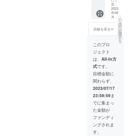
特典＞
くださ
定：
超早
2023
い。
年08
割・
こ
月
50%OF
の
リ
F【定価
タ
ー
7,980
ン
詳細を見る
を
円】 ＜
選
択
確認事
す
る
項＞ プ
このプロ
ロジェ
ジェクト
クト
ページ
は、
All-In方
下部
式
です。
「リス
クと
目標金額に
チャレ
関わらず、
ンジ」
をご覧
2023/07/17
くださ
23:59:59
ま
い。
でに集まっ
た金額が
ファンディ
ングされま
す。