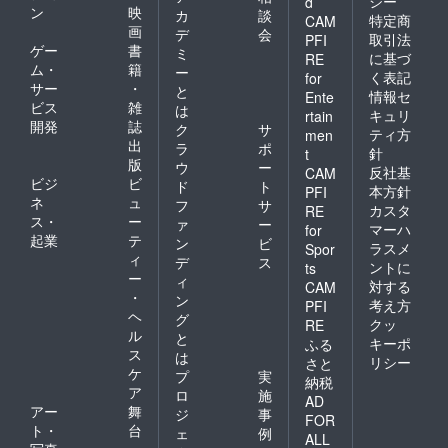
シー
d
ン
映
カ
談
特定商
CAM
画
デ
会
取引法
PFI
ゲー
書
ミ
に基づ
RE
ム・
籍
ー
く表記
for
サー
・
と
情報セ
Ente
ビス
雑
は
キュリ
rtain
開発
誌
ク
サ
ティ方
men
出
ラ
ポ
針
t
版
ウ
ー
反社基
CAM
ビジ
ビ
ド
ト
本方針
PFI
ネ
ュ
フ
サ
カスタ
RE
ス・
ー
ァ
ー
マーハ
for
起業
テ
ン
ビ
ラスメ
Spor
ィ
デ
ス
ントに
ts
ー
ィ
対する
CAM
・
ン
考え方
PFI
ヘ
グ
クッ
RE
ル
と
キーポ
ふる
ス
は
リシー
さと
ケ
プ
実
納税
ア
ロ
施
AD
アー
舞
ジ
事
FOR
ト・
台
ェ
例
ALL