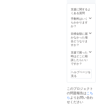
支援に関するよ
くある質問
手数料はいく
らかかります
か？
目標金額に届
かなかった場
合どうなりま
すか？
支援で困った
時はどこに相
談したらいい
ですか？
ヘルプページを
見る
このプロジェクト
の問題報告は
こち
ら
よりお問い合わ
せください