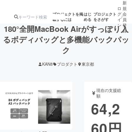
新
ロ
規
グ
会
プロジェクトを掲
はじ
プロジェクト
/
載するには
める
をさがす
イ
員
ン
登
180°全開MacBook Airがすっぽり入
録
るボディバッグと多機能バックパッ
ク
人気のプロ
注目のリ
注目の新着プロ
募集終了が近いプ
もうすぐ公開
ジェクト
ターン
ジェクト
ロジェクト
されます
KAN8
プロダクト
東京都
アート・写真
音楽
現在の支援総
テクノロジー・ガジェット
ゲーム・サ
額
64,2
映像・映画
書籍・雑誌
60
円
ビジネス・起業
チャレンジ