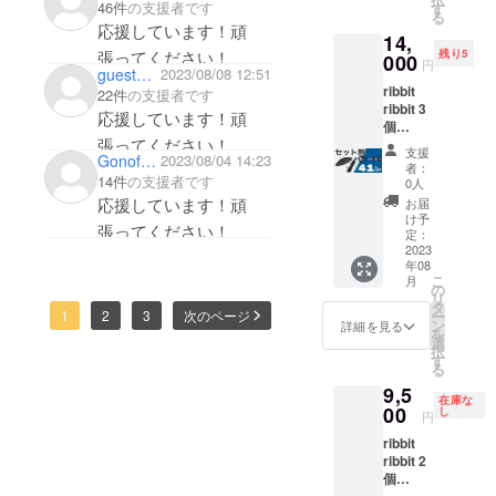
容】
46件
の支援者です
す
スファイ
る
■ribbit
応援しています！頑
14,
バー骨を利
ribbit ×
張ってください！
残り5
1 ■専用
000
用し、毎日
円
gueste9b9b52ea254
2023/08/08 12:51
ケース
の運搬で気
ribbit
× 1 ※製
22件
の支援者です
ribbit 3
造状況
にならない
応援しています！頑
個
により
重さに仕上
張ってください！
【セッ
出荷時
支援
Gonofukai
2023/08/04 14:23
げました。
ト割
期が遅
者：
41％OF
14件
の支援者です
れる場
0人
F】5名
合、早
応援しています！頑
お届
加えて、収
限定 定
急にご
け予
張ってください！
価
納用の袋に
連絡致
定：
23,640
2023
しま
もこだわり
年08
円 →
す。
こ
月
ました。通
14,000
の
リ
円
タ
常の袋では
1
2
3
次のページ
ー
（税・
ン
詳細を見る
なくファス
を
送料
選
択
ナータイプ
込）
す
る
【内
の収納袋を
9,5
容】
在庫な
採用。吸水
■ribbit
00
し
円
ribbit ×
性が高く使
ribbit
3 ■専用
いやすい収
ribbit 2
ケース
納袋に仕立
個
× 3 ※製