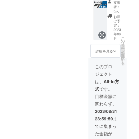
【セッ
造状況
て、ますま
支援
ト割
により
者：
す持ち運び
40％OF
出荷時
5人
F】5名
やすい傘に
期が遅
お届
限定 定
れる場
け予
なったと自
価
合、早
定：
負していま
15,760
2023
急にご
年08
円 →
連絡致
す。
こ
月
9,500円
しま
の
リ
（税・
す。
タ
ー
送料
ン
詳細を見る
を
込）
選
択
【内
す
る
容】
このプロ
■ribbit
ジェクト
ribbit ×
2 ■専用
は、
All-In方
ケース
式
です。
× 2 ※製
造状況
目標金額に
により
関わらず、
出荷時
期が遅
2023/08/31
れる場
23:59:59
ま
合、早
急にご
でに集まっ
連絡致
た金額が
します