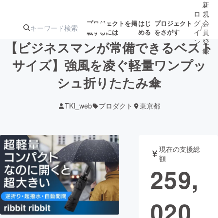
新
ロ
規
グ
会
プロジェクトを掲
はじ
プロジェクト
/
載するには
める
をさがす
イ
員
ン
登
【ビジネスマンが常備できるベスト
録
サイズ】強風を凌ぐ軽量ワンプッ
シュ折りたたみ傘
人気のプロ
注目のリ
注目の新着プロ
募集終了が近いプ
もうすぐ公開
ジェクト
ターン
ジェクト
ロジェクト
されます
TKI_web
プロダクト
東京都
アート・写真
音楽
現在の支援総
テクノロジー・ガジェット
ゲーム・サ
額
259,
映像・映画
書籍・雑誌
020
ビジネス・起業
チャレンジ