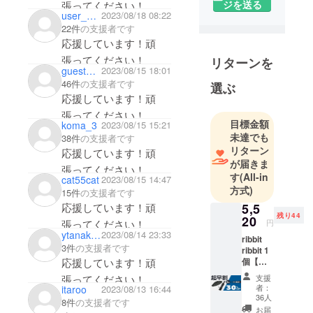
ジを送る
張ってください！
この傘の開
user_5a94b32ff2f4
2023/08/18 08:22
発に至りま
22件
の支援者です
した。小さ
応援しています！頑
くて軽い傘
張ってください！
リターンを
は世の中に
guest43baa765e694
2023/08/15 18:01
たくさんあ
46件
の支援者です
選ぶ
応援しています！頑
ると思いま
す。しか
張ってください！
目標金額
koma_3
2023/08/15 15:21
し、実用面
未達でも
38件
の支援者です
で満足でき
リターン
応援しています！頑
るものに出
が届きま
張ってください！
会えません
す
(All-in
cat55cat
2023/08/15 14:47
方式)
でした。
15件
の支援者です
応援しています！頑
5,5
残り44
20
そこで、ワ
張ってください！
円
ytanaka0119a
2023/08/14 23:33
ンタッチ開
ribbit
3件
の支援者です
ribbit 1
閉・逆折り
応援しています！頑
個【超
機構・撥水
早割
張ってください！
支援
加工・纏め
30％OF
者：
itaroo
2023/08/13 16:44
F】80名
やすい帯と
36人
8件
の支援者です
限定 定
お届