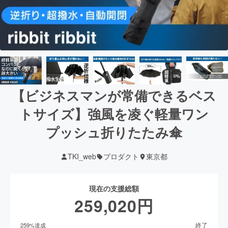
【ビジネスマンが常備できるベス
トサイズ】強風を凌ぐ軽量ワン
プッシュ折りたたみ傘
TKI_web
プロダクト
東京都
現在の支援総額
259,020
円
終了
259
%達成