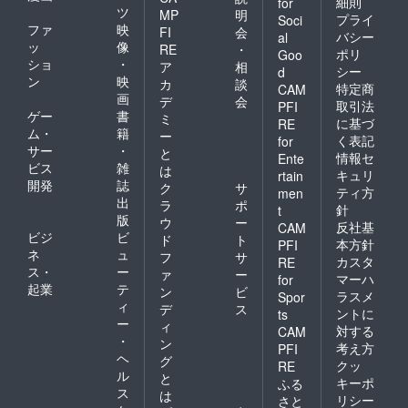
細則
for
ツ
MP
明
プライ
Soci
ファ
映
FI
会
バシー
al
ッ
像
RE
・
ポリ
Goo
ショ
・
ア
相
シー
d
ン
映
カ
談
特定商
CAM
画
デ
会
取引法
PFI
ゲー
書
ミ
に基づ
RE
ム・
籍
ー
く表記
for
サー
・
と
情報セ
Ente
ビス
雑
は
キュリ
rtain
開発
誌
ク
サ
ティ方
men
出
ラ
ポ
針
t
版
ウ
ー
反社基
CAM
ビジ
ビ
ド
ト
本方針
PFI
ネ
ュ
フ
サ
カスタ
RE
ス・
ー
ァ
ー
マーハ
for
起業
テ
ン
ビ
ラスメ
Spor
ィ
デ
ス
ントに
ts
ー
ィ
対する
CAM
・
ン
考え方
PFI
ヘ
グ
クッ
RE
ル
と
キーポ
ふる
ス
は
リシー
さと