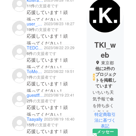
11件
の支援者です
応援しています！頑
張ってください！
user_2aa4ef8daa34
2023/08/23 18:27
19件
の支援者です
応援しています！頑
TKI_w
張ってください！
TEDCHAI
2023/08/22 23:29
eb
6件
の支援者です
応援しています！頑
東京都
張ってください！
他に2件の
ToMooN4
2023/08/22 19:51
プロジェク
1件
の支援者です
トを掲載し
応援しています！頑
ています
張ってください！
いちいち天
guestff5d48daff34
2023/08/19 23:41
気予報で傘
2件
の支援者です
を持ち歩く
応援しています！頑
か考える生
張ってください！
特定商取引
活から開放
Taayally
2023/08/19 16:40
法に基づく
15件
の支援者です
されたいと
表記
応援しています！頑
メッセー
思いから、