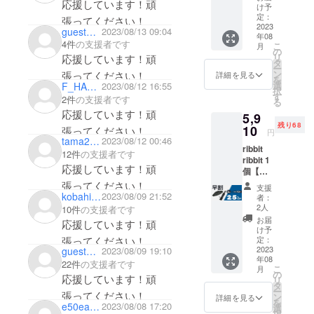
いった機能
応援しています！頑
価
け予
を満たしつ
7,880円
定：
張ってください！
→
2023
guest29360a2a1764
2023/08/13 09:04
つ、毎日持
年08
5,520円
4件
の支援者です
こ
ち歩いても
月
（税・
の
リ
応援しています！頑
送料
邪魔になら
タ
ー
込）
ン
張ってください！
詳細を見る
ないように
を
【内
選
F_HAJIME
2023/08/12 16:55
択
A4サイズの
容】
す
2件
の支援者です
る
■ribbit
カバンに収
応援しています！頑
5,9
ribbit ×
まるサイズ
残り68
1 ■専用
10
張ってください！
円
の高機能傘
ケース
tama21dec
2023/08/12 00:46
ribbit
× 1 ※製
12件
の支援者です
を開発しま
ribbit 1
造状況
応援しています！頑
した。
個【早
により
割
出荷時
張ってください！
支援
25％OF
期が遅
kobahiro46
2023/08/09 21:52
者：
また、毎日
F】70名
れる場
2人
10件
の支援者です
持ち歩くに
限定 定
合、早
お届
応援しています！頑
価
急にご
け予
は軽量であ
7,880円
張ってください！
連絡致
定：
ることも大
→
2023
guest26146abee8a4
2023/08/09 19:10
しま
年08
5,910円
きなファク
す。
22件
の支援者です
こ
月
（税・
の
ターです。
応援しています！頑
リ
送料
タ
ー
軽量かつ高
張ってください！
込）
ン
詳細を見る
を
e50ea24646c4
2023/08/08 17:20
【内
選
強度のグラ
択