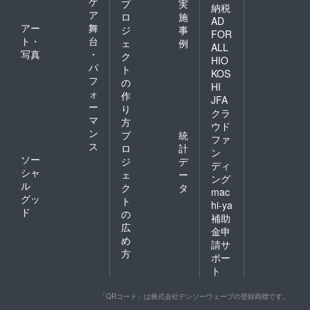
ケ
プ
実
納税
ア
ロ
施
AD
アー
舞
ジ
事
FOR
ト・
台
ェ
例
ALL
写真
・
ク
HIO
パ
ト
KOS
フ
の
HI
ォ
作
JFA
ー
り
クラ
マ
方
ウド
ン
プ
統
ファ
ス
ロ
計
ン
ソー
ジ
デ
ディ
シャ
ェ
ー
ング
ル
ク
タ
mac
グッ
ト
hi-ya
ド
の
補助
広
金申
め
請サ
方
ポー
ト
「QRコード」は株式会社デンソーウェーブの登録商標です。