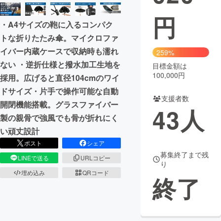
円
まちづくり・地域活性化
・A4サイズの鞄に入るコンパク
トな折りたたみ傘。マイクロファ
CAMPFIRE for Social Good
CAMPFIRE Creation
イバー内蔵ケースで収納時も濡れ
259%
CAMPFIREふるさと納税
machi-ya
コミュニティ
ない ・逆折仕様と撥水加工生地を
目標金額は
100,000円
採用。広げると直径104cmのワイ
ドサイズ・片手で操作可能な自動
支援者数
開閉機能搭載。グラスファイバー
43
人
製の親骨で強風でも骨が折れにく
い頑丈設計
ポスト
シェア
募集終了まで残
LINEで送る
URLコピー
り
埋め込み
QRコード
終了