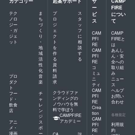
カテゴリー
起案サポート
サ
CAMP
ー
FIRE
テク
ま
プ
ス
ビ
につい
ノロ
ち
ロ
タ
ス
て
ジー
づ
ジ
ッ
・ガ
く
ェ
フ
CAM
CAMP
ジェ
り
ク
に
PFI
FIREと
ット
・
ト
相
RE
は
地
を
談
CAM
あんし
域
作
す
PFI
ん・安
活
る
る
RE
全への
性
資
コ
取り組
化
料
ミュ
み
プロ
音
請
ニ
ニュー
ダク
楽
求
ティ
ス
ト
CAM
ヘルプ
クラウドファ
フー
チ
PFI
お問い
ンディングの
ド・
ャ
RE
合わせ
ノウハウを無
飲食
レ
Crea
料で学ぼう
店
ン
tion
各種規定
CAMPFIRE
ジ
CAM
アカデミー
アニ
ス
利用規
PFI
メ・
ポ
約
RE
漫画
ー
CA
説