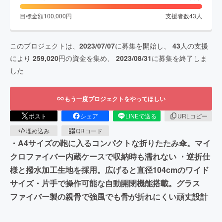
目標金額
100,000
円
支援者数
43
人
このプロジェクトは、
2023/07/07
に募集を開始し、
43
人の支援
により
259,020
円の資金を集め、
2023/08/31
に募集を終了しま
した
もう一度プロジェクトをやってほしい
ポスト
シェア
LINEで送る
URLコピー
埋め込み
QRコード
・A4サイズの鞄に入るコンパクトな折りたたみ傘。マイ
クロファイバー内蔵ケースで収納時も濡れない ・逆折仕
様と撥水加工生地を採用。広げると直径104cmのワイド
サイズ・片手で操作可能な自動開閉機能搭載。グラス
ファイバー製の親骨で強風でも骨が折れにくい頑丈設計