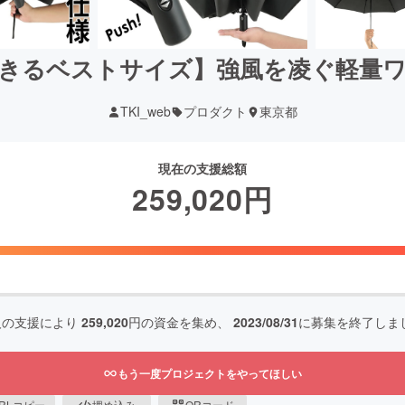
きるベストサイズ】強風を凌ぐ軽量
TKI_web
プロダクト
東京都
現在の支援総額
259,020
円
人の支援により
259,020
円の資金を集め、
2023/08/31
に募集を終了しま
もう一度プロジェクトをやってほしい
RLコピー
埋め込み
QRコード