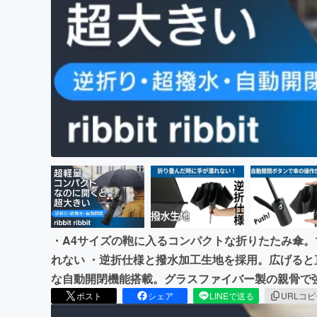
まちづくり・地域活性化
・A4サイズの鞄に入るコンパクトな折りたたみ傘
れない ・逆折仕様と撥水加工生地を採用。広げると
な自動開閉機能搭載。グラスファイバー製の親骨で
ポスト
シェア
LINEで送る
URLコ