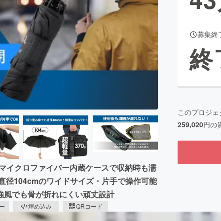
募集終
CAMPFIRE for Social Good
CAMPFIRE Creation
終
CAMPFIREふるさと納税
machi-ya
コミュニティ
このプロジェ
259,020
円の
。マイクロファイバー内蔵ケースで収納時も濡
直径104cmのワイドサイズ・片手で操作可能
強風でも骨が折れにくい頑丈設計
ピー
埋め込み
QRコード