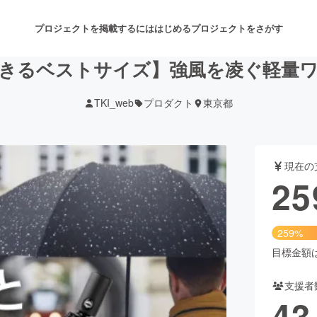
プロジェクトを掲載するには
はじめる
プロジェクトをさがす
きるベストサイズ】強風を凌ぐ軽量
TKI_web
プロダクト
東京都
注目のリターン
注目の新着プロジェクト
募集終了が近いプロジェクト
も
現在の
音楽
舞台・パフォーマンス
25
ゲーム・サービス開発
フード・飲食店
259%
書籍・雑誌出版
アニメ・漫画
目標金額は1
支援者
チャレンジ
ビューティー・ヘルスケ
43