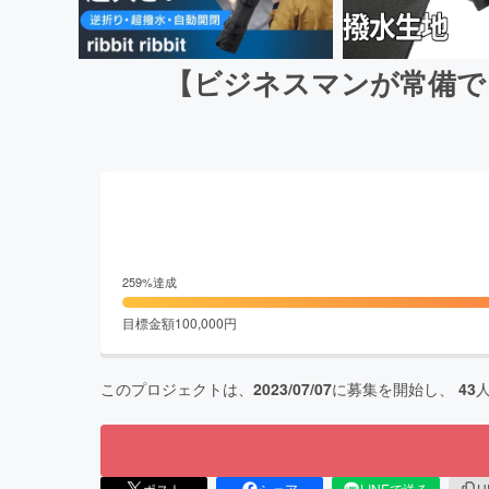
【ビジネスマンが常備で
259
%達成
目標金額
100,000
円
このプロジェクトは、
2023/07/07
に募集を開始し、
43
ポスト
シェア
LINEで送る
U