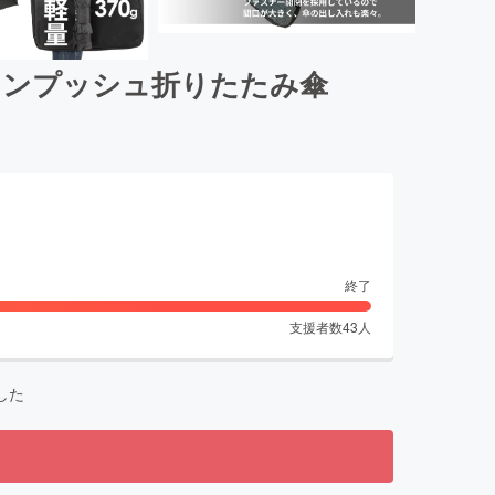
ワンプッシュ折りたたみ傘
終了
支援者数
43
人
した