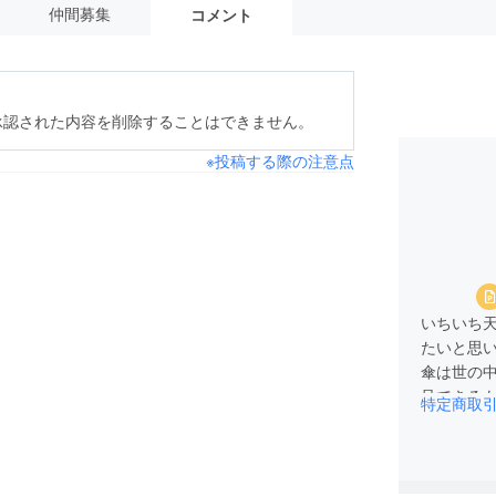
仲間募集
コメント
承認された内容を削除することはできません。
※投稿する際の注意点
いちいち
たいと思
傘は世の
足できる
特定商取
そこで、
い帯とい
らないよ