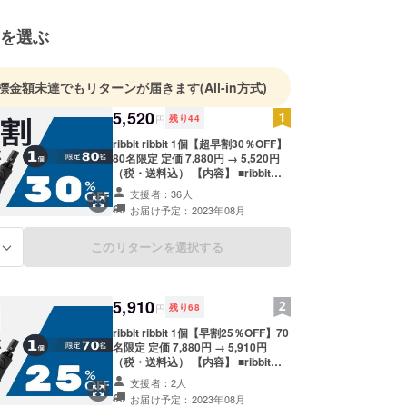
した。
を選ぶ
日持ち歩くには軽量であることも大きなファクター
量かつ高強度のグラスファイバー骨を利用し、毎日
標金額未達でもリターンが届きます
(All-in方式)
気にならない重さに仕上げました。
5,520
円
残り
44
収納用の袋にもこだわりました。通常の袋ではなく
ribbit ribbit 1個【超早割30％OFF】
ータイプの収納袋を採用。吸水性が高く使いやすい
80名限定 定価 7,880円 → 5,520円
（税・送料込） 【内容】 ■ribbit
仕立て、ますます持ち運びやすい傘になったと自負
ribbit × 1 ■専用ケース × 1 ※製造状
支援者：36人
す。
況により出荷時期が遅れる場合、早
お届け予定：2023年08月
急にご連絡致します。
このリターンを選択する
る
5,910
円
残り
68
ribbit ribbit 1個【早割25％OFF】70
名限定 定価 7,880円 → 5,910円
（税・送料込） 【内容】 ■ribbit
ribbit × 1 ■専用ケース × 1 ※製造状
支援者：2人
況により出荷時期が遅れる場合、早
お届け予定：2023年08月
急にご連絡致します。