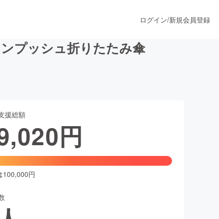
ログイン
/
新規会員登録
ワンプッシュ折りたたみ傘
うすぐ公開されます
支援総額
プロダクト
9,020
円
ファッション
スポーツ
00,000円
数
ア
ソーシャルグッド
人