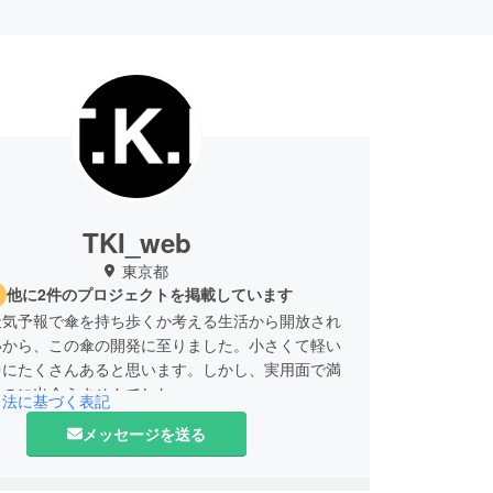
TKI_web
東京都
他に2件のプロジェクトを掲載しています
天気予報で傘を持ち歩くか考える生活から開放され
いから、この傘の開発に至りました。小さくて軽い
中にたくさんあると思います。しかし、実用面で満
ものに出会えませんでした。
引法に基づく表記
メッセージを送る
ワンタッチ開閉・逆折り機構・撥水加工・纏めやす
った機能を満たしつつ、毎日持ち歩いても邪魔にな
うにA4サイズのカバンに収まるサイズの高機能傘を