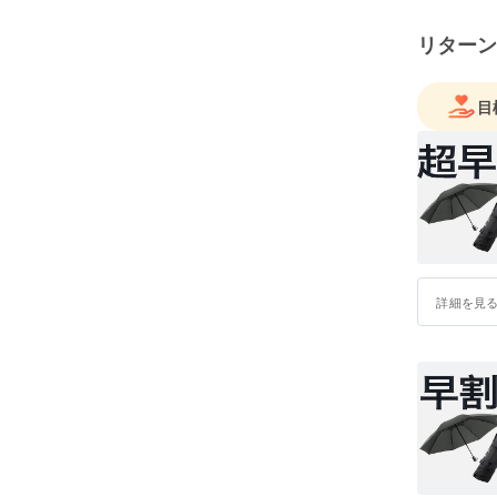
開発しま
リターン
また、毎
です。軽
目
の運搬で
加えて、
ファスナ
収納袋に
していま
詳細を見