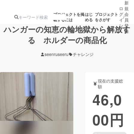
新
ロ
規
グ
会
プロジェクトを掲
はじ
プロジェクト
/
載するには
める
をさがす
イ
員
ン
登
ハンガーの知恵の輪地獄から解放す
録
る ホルダーの商品化
人気のプロ
注目のリ
注目の新着プロ
募集終了が近いプ
もうすぐ公開
seenruseeru
チャレンジ
ジェクト
ターン
ジェクト
ロジェクト
されます
アート・写真
音楽
現在の支援総
額
46,0
テクノロジー・ガジェット
ゲーム・サ
00
円
映像・映画
書籍・雑誌
ビジネス・起業
チャレンジ