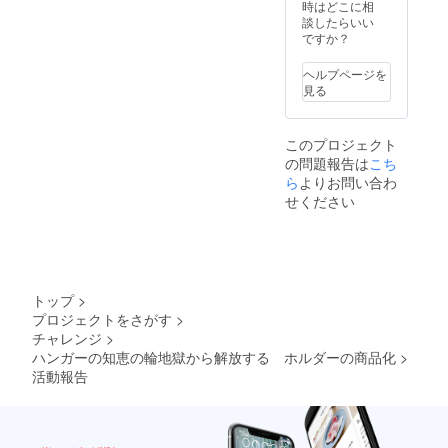
も対応
時はどこに相
できま
談したらいい
す。 ま
ですか？
た、
シャツ
ヘルプページを
を掛け
見る
たまま
のハン
ガーを
このプロジェクト
そのま
の問題報告は
こち
ま、ま
とめて
ら
よりお問い合わ
クロー
せください
ゼット
などに
収納も
できま
す。
トップ
>
プロジェクトをさがす
>
チャレンジ
>
ハンガーの知恵の輪地獄から解放する ホルダーの商品化
>
活動報告