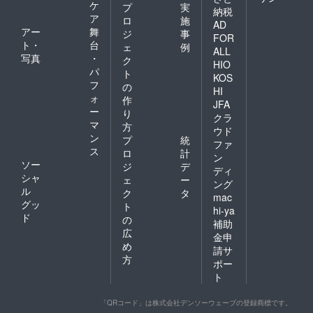
ケ
プ
実
納税
ア
ロ
施
AD
アー
舞
ジ
事
FOR
ト・
台
ェ
例
ALL
写真
・
ク
HIO
パ
ト
KOS
フ
の
HI
ォ
作
JFA
ー
り
クラ
マ
方
ウド
ン
プ
統
ファ
ス
ロ
計
ン
ソー
ジ
デ
ディ
シャ
ェ
ー
ング
ル
ク
タ
mac
グッ
ト
hi-ya
ド
の
補助
広
金申
め
請サ
方
ポー
ト
「QRコード」は株式会社デンソーウェーブの登録商標です。