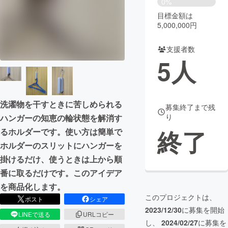
0%
目標金額は
まちづくり・地域活性化
5,000,000円
支援者数
CAMPFIRE for Social Good
CAMPFIRE Creation
5
人
CAMPFIREふるさと納税
machi-ya
コミュニティ
洗濯物を干すときに苦しめられる
募集終了まで残
り
ハンガーの知恵の輪状態を解消す
終了
るホルダーです。使い方は簡単で
ホルダーのスリットにハンガーを
掛けるだけ、使うときは上から順
番に取るだけです。このアイデア
を商品化します。
このプロジェクトは、
ポスト
シェア
2023/12/30
に募集を開始
LINEで送る
URLコピー
し、
2024/02/27
に募集を