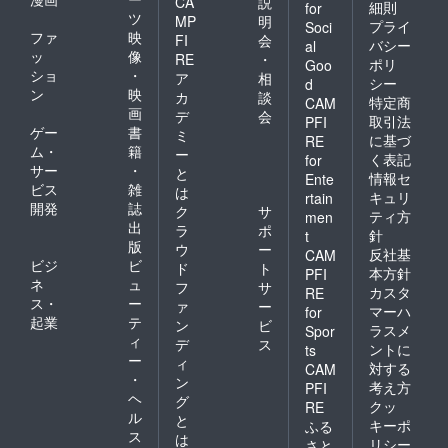
CA
説
細則
for
ツ
MP
明
プライ
Soci
ファ
映
FI
会
バシー
al
ッ
像
RE
・
ポリ
Goo
ショ
・
ア
相
シー
d
ン
映
カ
談
特定商
CAM
画
デ
会
取引法
PFI
ゲー
書
ミ
に基づ
RE
ム・
籍
ー
く表記
for
サー
・
と
情報セ
Ente
ビス
雑
は
キュリ
rtain
開発
誌
ク
サ
ティ方
men
出
ラ
ポ
針
t
版
ウ
ー
反社基
CAM
ビジ
ビ
ド
ト
本方針
PFI
ネ
ュ
フ
サ
カスタ
RE
ス・
ー
ァ
ー
マーハ
for
起業
テ
ン
ビ
ラスメ
Spor
ィ
デ
ス
ントに
ts
ー
ィ
対する
CAM
・
ン
考え方
PFI
ヘ
グ
クッ
RE
ル
と
キーポ
ふる
ス
は
リシー
さと