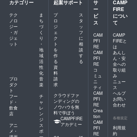
カテゴリー
起案サポート
サ
CAMP
ー
FIRE
テク
ま
プ
ス
ビ
につい
ノロ
ち
ロ
タ
ス
て
ジー
づ
ジ
ッ
・ガ
く
ェ
フ
CAM
CAMP
ジェ
り
ク
に
PFI
FIREと
ット
・
ト
相
RE
は
地
を
談
CAM
あんし
域
作
す
PFI
ん・安
活
る
る
RE
全への
性
資
コ
取り組
化
料
ミュ
み
プロ
音
請
ニ
ニュー
ダク
楽
求
ティ
ス
ト
CAM
ヘルプ
クラウドファ
フー
チ
PFI
お問い
ンディングの
ド・
ャ
RE
合わせ
ノウハウを無
飲食
レ
Crea
料で学ぼう
店
ン
tion
各種規定
CAMPFIRE
ジ
CAM
アカデミー
アニ
ス
利用規
PFI
メ・
ポ
約
RE
漫画
ー