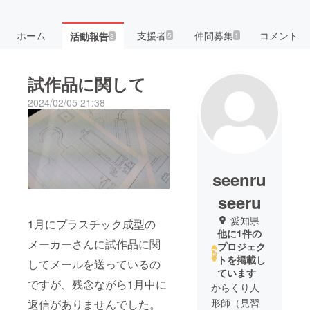
ホーム
支援者
仲間募集
コメント
活動報告
5
1
3
試作品に関して
2024/02/05 21:38
seenru
seeru
愛知県
1月にプラスチック成型の
他に1件の
メーカーさんに試作品に関
プロジェク
トを掲載し
してメールを送っているの
ています
ですが、残念ながら1月中に
からくり人
形師（見習
返信がありませんでした。