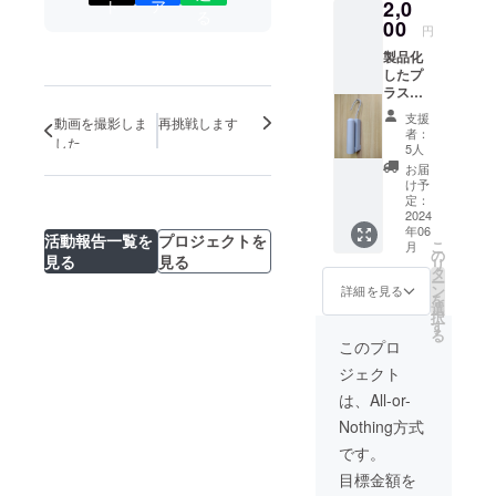
2,0
ト
ア
る
00
円
製品化
したプ
ラス
チック
支援
動画を撮影しま
再挑戦します
製のハ
者：
した
ンガー
5人
キー
お届
パーを
け予
お届け
定：
しま
2024
年06
す。 個
活動報告一覧を
プロジェクトを
こ
月
数は1個
の
見る
見る
リ
高さ約
タ
ー
220mm
ン
詳細を見る
を
奥行
選
択
き約
す
る
60mm
このプロ
幅約
ジェクト
35mm
色は白
は、All-or-
を予定
Nothing方式
してい
ます。
です。
(写真は
目標金額を
試作品