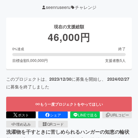
seenruseeru
チャレンジ
現在の支援総額
46,000
円
終了
0
%達成
目標金額
5,000,000
円
支援者数
5
人
このプロジェクトは、
2023/12/30
に募集を開始し、
2024/02/27
に募集を終了しました
もう一度プロジェクトをやってほしい
ポスト
シェア
LINEで送る
URLコピー
埋め込み
QRコード
洗濯物を干すときに苦しめられるハンガーの知恵の輪状