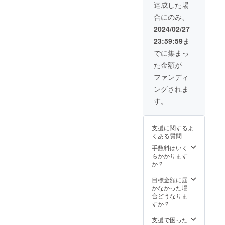
ですの
達成した場
で製品
合にのみ、
版とは
若干デ
2024/02/27
ザイン
23:59:59
ま
が異な
ります)
でに集まっ
基本は
た金額が
針金タ
イプの
ファンディ
ハン
ングされま
ガーに
対応し
す。
ていま
すが、
下部の
支援に関するよ
ネジを
くある質問
緩めて
円柱の
手数料はいく
パーツ
らかかります
をスラ
か？
イドさ
せれ
目標金額に届
ば、首
かなかった場
の太い
合どうなりま
タイプ
すか？
のハン
ガーに
支援で困った