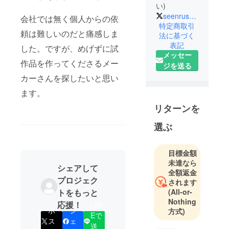
い)
seenruseeru
会社では無く個人からの依
特定商取引
頼は難しいのだと痛感しま
法に基づく
表記
した。ですが、めげずに試
メッセー
作品を作ってくださるメー
ジを送る
カーさんを探したいと思い
ます。
リターンを
選ぶ
目標金額
未達なら
シェアして
全額返金
プロジェク
されます
(All-or-
トをもっと
Nothing
応援！
LIN
ポ
シ
方式)
Eで
ス
ェ
送