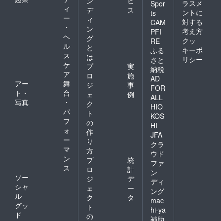
ン
ビ
ラスメ
Spor
ィ
デ
ス
ントに
ts
ー
ィ
対する
CAM
・
ン
考え方
PFI
ヘ
グ
クッ
RE
ル
と
キーポ
ふる
ス
は
リシー
さと
ケ
プ
実
納税
ア
ロ
施
AD
アー
舞
ジ
事
FOR
ト・
台
ェ
例
ALL
写真
・
ク
HIO
パ
ト
KOS
フ
の
HI
ォ
作
JFA
ー
り
クラ
マ
方
ウド
ン
プ
統
ファ
ス
ロ
計
ン
ソー
ジ
デ
ディ
シャ
ェ
ー
ング
ル
ク
タ
mac
グッ
ト
hi-ya
ド
の
補助