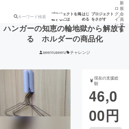
新
ロ
規
グ
会
プロジェクトを掲
はじ
プロジェクト
/
載するには
める
をさがす
イ
員
ン
登
ハンガーの知恵の輪地獄から解放す
録
る ホルダーの商品化
人気のプロ
注目のリ
注目の新着プロ
募集終了が近いプ
もうすぐ公開
seenruseeru
チャレンジ
ジェクト
ターン
ジェクト
ロジェクト
されます
アート・写真
音楽
現在の支援総
額
46,0
テクノロジー・ガジェット
ゲーム・サ
00
円
映像・映画
書籍・雑誌
ビジネス・起業
チャレンジ