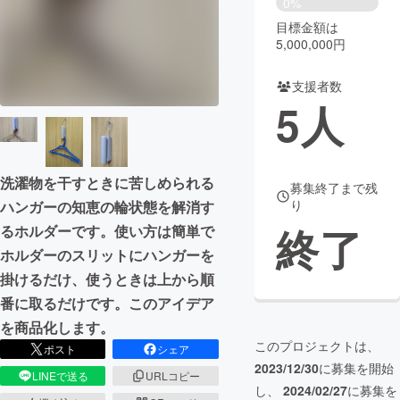
0%
目標金額は
まちづくり・地域活性化
5,000,000円
支援者数
CAMPFIRE for Social Good
CAMPFIRE Creation
5
人
CAMPFIREふるさと納税
machi-ya
コミュニティ
洗濯物を干すときに苦しめられる
募集終了まで残
り
ハンガーの知恵の輪状態を解消す
終了
るホルダーです。使い方は簡単で
ホルダーのスリットにハンガーを
掛けるだけ、使うときは上から順
番に取るだけです。このアイデア
を商品化します。
このプロジェクトは、
ポスト
シェア
2023/12/30
に募集を開始
LINEで送る
URLコピー
し、
2024/02/27
に募集を