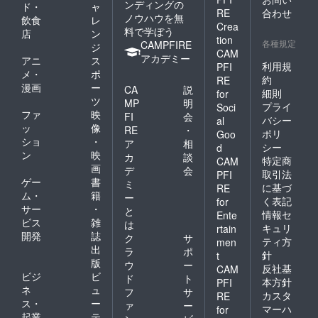
ンディングの
ド・
ャ
RE
合わせ
ノウハウを無
飲食
レ
Crea
料で学ぼう
店
ン
tion
各種規定
CAMPFIRE
ジ
CAM
アカデミー
アニ
ス
利用規
PFI
メ・
ポ
約
RE
漫画
ー
CA
説
細則
for
ツ
MP
明
プライ
Soci
ファ
映
FI
会
バシー
al
ッ
像
RE
・
ポリ
Goo
ショ
・
ア
相
シー
d
ン
映
カ
談
特定商
CAM
画
デ
会
取引法
PFI
ゲー
書
ミ
に基づ
RE
ム・
籍
ー
く表記
for
サー
・
と
情報セ
Ente
ビス
雑
は
キュリ
rtain
開発
誌
ク
サ
ティ方
men
出
ラ
ポ
針
t
版
ウ
ー
反社基
CAM
ビジ
ビ
ド
ト
本方針
PFI
ネ
ュ
フ
サ
カスタ
RE
ス・
ー
ァ
ー
マーハ
for
起業
テ