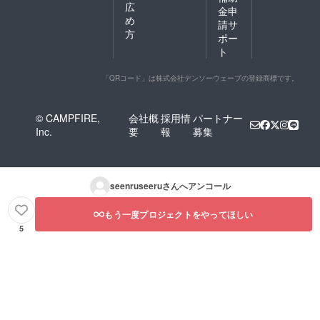
広
金申
め
請サ
方
ポー
ト
「QRコード」は株式会社デンソーウェーブの登録商標です。
© CAMPFIRE,
会社概
採用情
パートナー
Inc.
要
報
募集
seenruseeru
さんへアンコール
もう一度プロジェクトをやってほしい
5