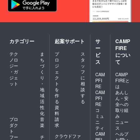
カテゴリー
起案サポート
サ
CAMP
ー
FIRE
テク
ま
プ
ス
ビ
につい
ノロ
ち
ロ
タ
ス
て
ジー
づ
ジ
ッ
・ガ
く
ェ
フ
CAM
CAMP
ジェ
り
ク
に
PFI
FIREと
ット
・
ト
相
RE
は
地
を
談
CAM
あんし
域
作
す
PFI
ん・安
活
る
る
RE
全への
性
資
コ
取り組
化
料
ミュ
み
プロ
音
請
ニ
ニュー
ダク
楽
求
ティ
ス
ト
CAM
ヘルプ
クラウドファ
フー
チ
PFI
お問い