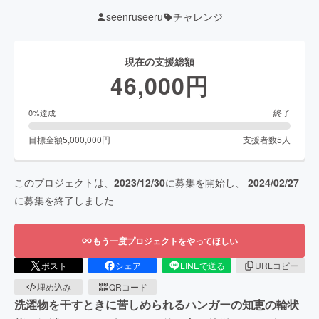
seenruseeru
チャレンジ
現在の支援総額
46,000
円
終了
0
%達成
目標金額
5,000,000
円
支援者数
5
人
このプロジェクトは、
2023/12/30
に募集を開始し、
2024/02/27
に募集を終了しました
もう一度プロジェクトをやってほしい
ポスト
シェア
LINEで送る
URLコピー
埋め込み
QRコード
洗濯物を干すときに苦しめられるハンガーの知恵の輪状