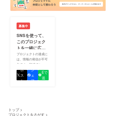
募集中
SNSを使って、
このプロジェク
トを一緒に広め
ましょう！
プロジェクトの達成に
は、情報の発信が不可
欠です。SNSでシェア
LIN
をして、あなたが応援
ポ
シ
Eで
しているプロジェクト
ス
ェ
送
の良さを知ってもらい
ト
ア
る
ましょう！
トップ
>
プロジェクトをさがす
>