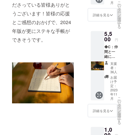
こ
月
ださっている皆様ありがと
（税
を日本中に
える仲
の
リ
込）
間と集
タ
広めること
ー
うございます！皆様の応援
【100冊
う手帳
ン
詳細を見る
を
で、目標達
限定】
コミュ
選
とご感想のおかげで、2024
択
＜Bプラ
ニティ
成できる人
す
る
ンに含
参加権
年版が更にステキな手帳が
を当たり前
5,5
まれて
利
にし夢を叶
いるも
00
（12ヶ
できそうです。
円
の＞ ・
月分×10
えることを
◆C：仲
2024年
人分）
簡単にして
間と一
版手
・手帳
緒に夢
帳 1冊
いくことが
と一緒
を叶え
（A5サ
に御社
支援
目標です。
るコ
イズ）
のリー
者：
ミュニ
・オリ
フレッ
36人
ティ付
ジナル
トを同
2022年の目
お届
き！ ス
ノート
封 ・オ
け予
標は、オリ
タン
ブッ
定：
ンライ
ダード
2023
ジナルの手
ク 1冊
ンイベ
年11
プラ
（A5サ
ント共
帳を作るこ
こ
月
ン
イズ）
の
催（10
リ
と。現在18
¥5,500(
・夢を
タ
組限
ー
税込) ＜
叶える
名のモニ
ン
定） 個
詳細を見る
を
Cプラン
仲間と
選
人起業
ターメン
択
に含ま
集う手
す
家、経
る
バー達とデ
れてい
帳 コ
営者に
1,0
るもの
ミュニ
オスス
ザインやコ
＞ ・
ティ参
メの