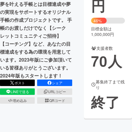
円
夢を叶える手帳とは目標達成や夢
まちづくり・地域活性化
の実現をサポートするオリジナル
手帳の作成プロジェクトです。 手
46%
帳のお渡しだけでなく【シーク
目標金額は
CAMPFIRE for Social Good
CAMPFIRE Creation
1,000,000円
レットコミュニティご招待】
CAMPFIREふるさと納税
machi-ya
コミュニティ
【コーチング】など、あなたの目
支援者数
標達成をする為の環境を用意して
70
人
います。2023年版にご参加頂いて
いる皆様ありがとうございます。
2024年版もスタートします！
募集終了まで残
ポスト
シェア
り
LINEで送る
URLコピー
終了
埋め込み
QRコード