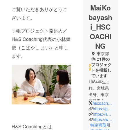
MaiKo
ご覧いただきありがとうご
bayash
ざいます。
i_HSC
手帳プロジェクト発起人／
OACHI
H&S Coaching代表の小林舞
NG
依（こばやし まい）と申し
東京都
ます。
他に1件の
プロジェク
トを掲載し
ています
1984年生ま
れ、宮城県
出身、東京
都目黒在住
hscoaching2018
https://peraichi.com/landing_pages/view/happinessandsuccess/
高校卒業
https://lin.ee/DMsswEi
https://www.instagram.com/p/Cf5gR8FpuOj/?igshid=YmMyMTA2M2Y=
後、地元企
特定商取引
H&S Coachingとは
業のアイリ