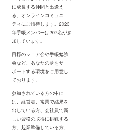
週間に
緒に最
に成長する仲間と出逢え
一度送
高の
られて
2024年
る、オンラインコミュニ
くる自
を過ご
分と向
しま
ティにご招待します。2023
き合う
しょ
ウィー
年手帳メンバーは207名が参
う！
クリー
手帳、
加しています。
メッ
ノート
セー
ブック
ジ、メ
のお渡
目標のシェア会や手帳勉強
ンバー
しは
限定の
2023年
会など、あなたの夢をサ
勉強会
11月中
など、
旬以降
ポートする環境をご用意し
あなた
となり
の夢を
ております。
ます。
サポー
コミュ
トする
ニティ
参加されている方の中に
環境を
のオー
ご用意
プンは
は、経営者、複業で結果を
してお
2024年
りま
1月1日
出している方、会社員で新
す。 私
です。
たちと
※マ
しい資格の取得に挑戦する
一緒に
ンツー
夢をど
マン
方、起業準備している方、
んどん
コーチ