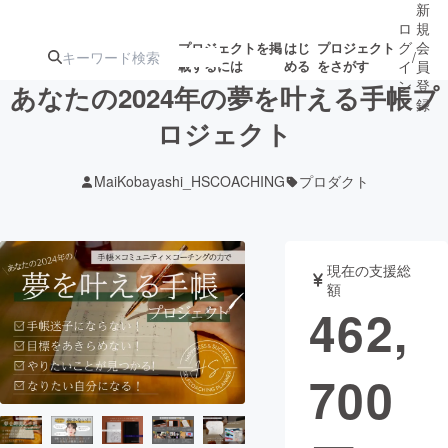
新
ロ
規
グ
会
プロジェクトを掲
はじ
プロジェクト
/
載するには
める
をさがす
イ
員
ン
登
あなたの2024年の夢を叶える手帳プ
録
ロジェクト
人気のプロ
注目のリ
注目の新着プロ
募集終了が近いプ
もうすぐ公開
MaiKobayashi_HSCOACHING
プロダクト
ジェクト
ターン
ジェクト
ロジェクト
されます
アート・写真
音楽
現在の支援総
額
462,
テクノロジー・ガジェット
ゲーム・サ
700
映像・映画
書籍・雑誌
ビジネス・起業
チャレンジ