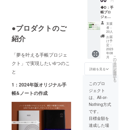
00
円
ンセプトを
2024年
加権利
セット
◆D：手
版手
模索しなが
（12ヶ
プラン
帳プロ
帳 1冊
月分）
です。
ら7月のクラ
ジェク
（A5サ
・90分
10冊お
ウドファン
ト応援
イズ）
マン
まとめ
支援
●プロダクトのご
プラ
・オリ
ツーマ
ディングに
特典と
者：
ン
ジナル
ンコー
20人
して、
向けて実行
¥1,000(
ノート
紹介
チング
御社の
お届
税込)〜
中。手帳プ
ブッ
セッ
け予
リーフ
＜Dプラ
ク 1冊
定：
ション
レット
ロジェクト
ンに含
2023
（A5サ
（通常
を同封
を通して、
年08
まれて
「夢を叶える手帳プロジェ
イズ）
価格
した
こ
月
いるも
・夢を
３月は大人
の
9,900
り、10
リ
クト」で実現したい6つのこ
の＞ ・
叶える
タ
円）
組限定
のお花見
ー
活動報
仲間と
ン
「目標
詳細を見る
で小林
と
を
会、5月は日
告1年分
集う手
選
はある
と共催
択
+製作報
帳 コ
す
けどぼ
本一高い岐
のオン
る
告2023
ミュニ
んやり
このプロ
ライン
1：2024年版オリジナル手
阜県のバン
年8月〜
ティ参
しすぎ
イベン
ジェクト
2024年
ジージャン
加権利
て毎年
帳&ノートの作成
トを開
12月
（12ヶ
行動で
は、All-or-
催も可
「とに
月分）
きな
能で
Nothing方式
かく応
「せっ
い」
す。 手
援す
かく手
「私の
です。
帳、
る！」
帳を使
理想の
ノート
目標金額を
「手帳
うなら
姿って
ブック
は使わ
目標達
なんだ
達成した場
のお渡
ないけ
成した
ろ
しは