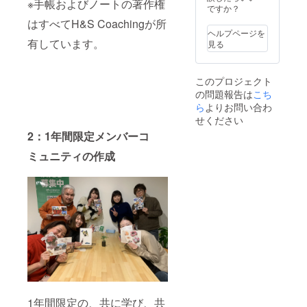
※手帳およびノートの著作権
なるっ
ですか？
の目標
お願い
てご存
や理想
します)
はすべてH&S Coachingが所
知でし
のなり
イベン
ヘルプページを
たか？
有しています。
たい自
ト共催
見る
そこ
分を形
は2024
で、手
にする
年1月以
帳プロ
手法を
降に開
このプロジェクト
ジェク
一緒に
催とな
の問題報告は
こち
トで
組み立
りま
ら
よりお問い合わ
は、仲
て、夢
す。2ヶ
間と一
に向か
せください
月前よ
緒に夢
うエネ
り打合
2：1年間限定メンバーコ
を叶え
ルギー
せが必
るコ
を最大
要とな
ミュニティの作成
ミュニ
化しま
りま
ティを
す。
す。
用意し
コーチ
ていま
ングで
す。 ほ
導かれ
かに
たあな
も、メ
たの想
ンバー
いを
限定の
「オリ
マンス
ジナル
リー
手帳」
ミー
に綴っ
ティン
て私た
1年間限定の、共に学び、共
グや、1
ちと一