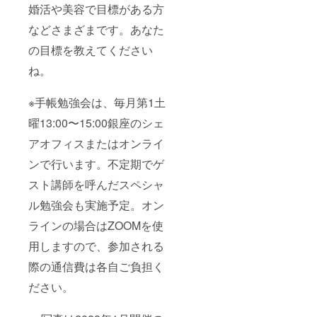
婚活や美容で目標がある方
叶えま
ングに
しょ
ついて
などさまざまです。あなた
う！ ※
ZOOM
手帳、
を使用
の目標を教えてください
ノート
したオ
ブック
ンライ
ね。
のお渡
ンでの
しは
セッ
2023年
ション
※手帳勉強会は、毎月第1土
11月中
になり
旬以降
曜13:00〜15:00銀座のシェ
ます。
となり
録画し
アオフィスまたはオンライ
ます。
てデー
コミュ
タをお
ンで行います。不定期でゲ
ニティ
送りし
のオー
ますの
スト講師を呼んだスペシャ
プンは
で繰り
2024年
返しご
ル勉強会も実施予定。オン
1月1日
覧いた
です。
ラインの場合はZOOMを使
だけま
す。通
用しますので、参加される
信にか
かる通
際の通信費は各自ご負担く
信料な
どは各
ださい。
自でご
負担く
ださ