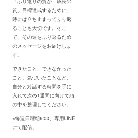
「ふり返りの質が、成長の
ン
・
質」目標達成するために、
使用す
時には立ち止まってふり返
るツー
ル：
ることも大切です。そこ
ZOOM
・
で、その週をふり返るため
受講の
際の注
のメッセージをお届けしま
意点：
カメラ
す。
オン、
声が出
できたこと、できなかった
せる環
境にて
こと、気づいたことなど、
ご参加
くださ
自分と対話する時間を手に
い。ご
自身と
入れて次の1週間に向けて頭
向き
合って
の中を整理してください。
いただ
くた
※毎週日曜朝6:00、専用LINE
め、移
動中で
にて配信。
のご参
加や、
お子様