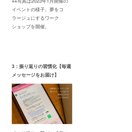
※※写真は2023年1月開催の
い。
回数：
イベントの様子。夢をコ
90分×1
ラージュにするワーク
回 有
効期
ショップを開催。
限：
2023年
11月20
日〜
2024年
6月30日
受講
日程は
プロ
3：振り返りの習慣化【毎週
ジェク
メッセージをお届け】
ト終了
後メー
ルまた
は専用
LINEに
て調整
させて
いただ
きま
す。
受講方
法：オ
ンライ