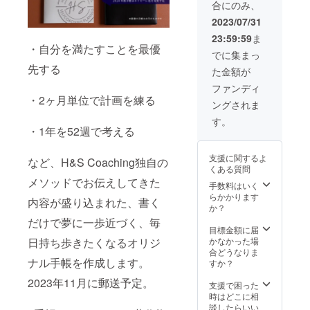
合にのみ、
ど応援
い！」
う？」
2023年
した
「仲間
こんな
2023/07/31
11月中
い！」
と一緒
風にな
旬以降
23:59:59
ま
「活動
に頑張
りたい
となり
・自分を満たすことを最優
報告が
りた
な！と
でに集まっ
ます。
知りた
い」 オ
いう気
コミュ
先する
た金額が
い！」
リジナ
持ちは
ニティ
という
ル手帳
あるも
ファンディ
のオー
お声を
を持つ
のの、
・2ヶ月単位で計画を練る
プンは
ングされま
いただ
仲間と
自分一
2024年
いたの
一緒に
人では
す。
1月1日
で、リ
・1年を52週で考える
夢を叶
一歩を
です。
ターン
える1年
踏み出
リーフ
をご用
間のコ
せない
レット
支援に関するよ
など、H&S Coaching独自の
意しま
ミュニ
方にお
の同封
くある質問
した。
ティに
すすめ
につい
メソッドでお伝えしてきた
※手帳と
参加で
手数料はいく
のプラ
ては、
ノート
きるス
らかかります
ンで
2023年
内容が盛り込まれた、書く
ブック
タン
か？
す。 マ
10月下
は付き
ダード
ンツー
だけで夢に一歩近づく、毎
旬まで
ません
プラン
目標金額に届
マンの
に必要
のでご
です。
日持ち歩きたくなるオリジ
かなかった場
コーチ
部数を
注意く
夢や目
合どうなりま
ング
当方へ
ナル手帳を作成します。
ださ
標は
すか？
セッ
送って
い。
「宣言
ション
いただ
2023年11月に郵送予定。
する」
支援で困った
で、あ
きま
と叶い
時はどこに相
なたの
す。(元
やすく
談したらいい
2024年
払いで