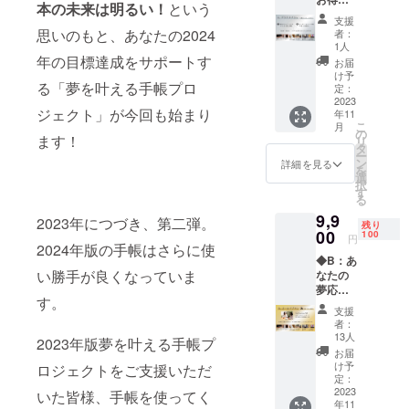
得。
本の未来は明るい！
という
10冊
コーチング
支援
セット
思いのもと、あなたの2024
者：
に出逢い、
プラチ
1人
ナプラ
年の目標達成をサポートす
仕事が楽に
お届
ン
け予
なり業績も
る「夢を叶える手帳プロ
¥55,000
定：
拡大。プラ
（税
2023
ジェクト」が今回も始まり
年11
込） ＜
イベートで
こ
月
Aプラン
の
ます！
は結婚。さ
リ
に含ま
タ
ー
れてい
らに自分の
ン
詳細を見る
を
るもの
選
ことだけで
択
＞ ・
す
る
はなく、受
2024年
9,9
版手
2023年につづき、第二弾。
講生達も楽
残り
帳 10
00
100
円
しんで成果
2024年版の手帳はさらに使
冊（A5
◆B：あ
が出るよう
サイ
い勝手が良くなっていま
なたの
ズ） ・
になった経
夢応
オリジ
す。
験から2018
援！90
ナル
支援
分コー
ノート
年キャリア
者：
チング
ブッ
13人
2023年版夢を叶える手帳プ
アップコー
付き
ク 10
お届
チとして独
ゴール
冊（A5
け予
ロジェクトをご支援いただ
ドプラ
サイ
定：
立。
ン
2023
ズ） ・
いた皆様、手帳を使ってく
コーチング
年11
¥9,900
夢を叶