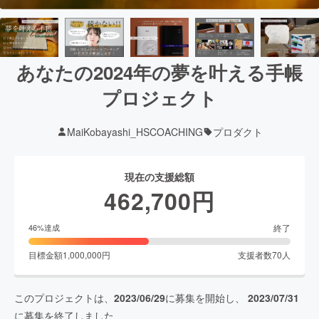
あなたの2024年の夢を叶える手帳
プロジェクト
MaiKobayashi_HSCOACHING
プロダクト
現在の支援総額
462,700
円
終了
46
%達成
目標金額
1,000,000
円
支援者数
70
人
このプロジェクトは、
2023/06/29
に募集を開始し、
2023/07/31
に募集を終了しました