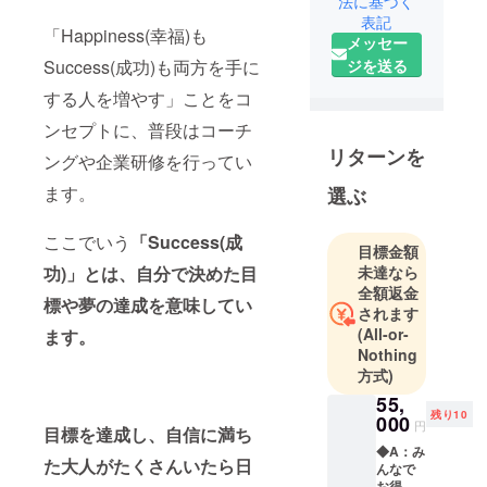
法に基づく
スオーヤマ
表記
「Happiness(幸福)も
にて商品開
メッセー
発に関わっ
Success(成功)も両方を手に
ジを送る
たのち、営
する人を増やす」ことをコ
業職への転
ンセプトに、普段はコーチ
身を機に上
京。営業11
リターンを
ングや企業研修を行ってい
年、3万人以
ます。
選ぶ
上の営業・
接客に従
ここでいう
「Success(成
事。大手通
目標金額
功)」とは、自分で決めた目
未達なら
信会社の外
全額返金
部講師にて
標や夢の達成を意味してい
されます
約3年営業コ
(All-or-
ます。
ンサルを担
Nothing
当し約500名
方式)
の目標達成
55,
に貢献。同
残り10
000
円
目標を達成し、自信に満ち
時期にコー
◆A：み
た大人がたくさんいたら日
チングを習
んなで
お得！