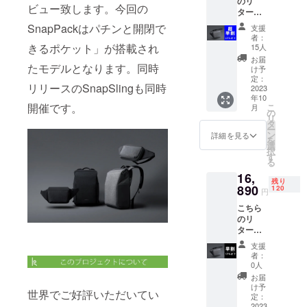
のリ
ビュー致します。今回の
ターン
では、
SnapPackはパチンと開閉で
支援
「Snap
者：
Sling」
きるポケット」が搭載され
15人
1点 税
お届
たモデルとなります。同時
込価格
け予
20350
定：
リリースのSnapSlingも同時
円のと
2023
年10
ころを
開催です。
こ
月
90名様
の
リ
限定で
タ
ー
27％オ
ン
詳細を見る
を
フにて
選
択
ご用意
す
る
いたし
16,
ます。
残り
リター
890
120
円
ン価格
こちら
には消
のリ
費税と
ターン
送料を
では、
含みま
支援
「Snap
す。
者：
Sling」
0人
1点 税
お届
込価格
け予
世界でご好評いただいてい
20350
定：
円のと
2023