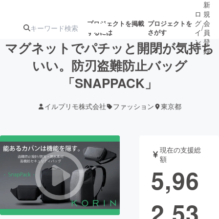
新
ロ
規
グ
会
プロジェクトを掲載
プロジェクトを
/
するには
さがす
イ
員
ン
登
マグネットでパチッと開閉が気持ち
録
いい。防刃盗難防止バッグ
「SNAPPACK」
人気のプロ
注目のリ
注目の新着プロ
募集終了が近いプ
もうすぐ公開
ジェクト
ターン
ジェクト
ロジェクト
されます
イルプリモ株式会社
ファッション
東京都
アート・写真
音楽
現在の支援総
テクノロジー・ガジェット
ゲーム・サ
額
5,96
映像・映画
書籍・雑誌
2,53
ビジネス・起業
チャレンジ