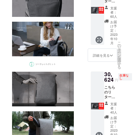
ターン
送料を
では、
含みま
支援
「Snap
す。
者：
Pack」
60人
1点 税
お届
込価格
け予
32450
定：
円のと
2023
年10
ころを
こ
月
60名様
の
リ
限定で
タ
ー
37％オ
ン
詳細を見る
を
フにて
選
択
ご用意
す
る
いたし
30,
ます。
在庫な
リター
624
し
円
ン価格
こちら
には消
のリ
費税と
ターン
送料を
では、
含みま
支援
「Snap
す。
者：
Pack」
40人
1点 税
お届
込価格
け予
32450
定：
円
2023
年10