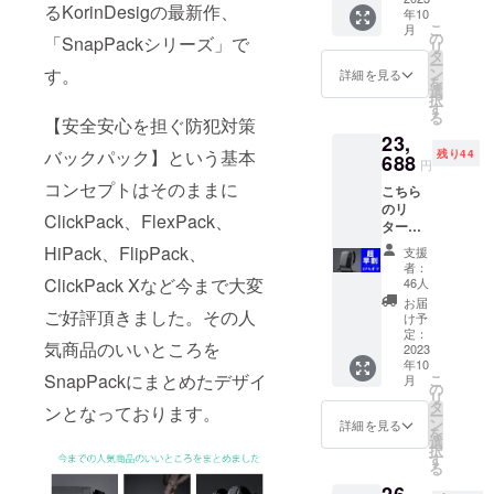
るKorinDesigの最新作、
年10
ころを
こ
月
120名様
の
「SnapPackシリーズ」で
リ
限定で
タ
ー
17％オ
ン
す。
詳細を見る
を
フにて
選
択
ご用意
す
る
いたし
【安全安心を担ぐ防犯対策
23,
ます。
バックパック】という基本
残り44
リター
688
円
ン価格
コンセプトはそのままに
こちら
には消
のリ
費税と
ClickPack、FlexPack、
ターン
送料を
では、
含みま
HiPack、FlipPack、
支援
「Snap
す。
者：
Pack」
ClickPack Xなど今まで大変
46人
1点 税
お届
込価格
ご好評頂きました。その人
け予
32450
定：
気商品のいいところを
円のと
2023
年10
ころを
SnapPackにまとめたデザイ
こ
月
90名様
の
リ
限定で
タ
ンとなっております。
ー
27％オ
ン
詳細を見る
を
フにて
選
択
ご用意
す
る
いたし
ます。