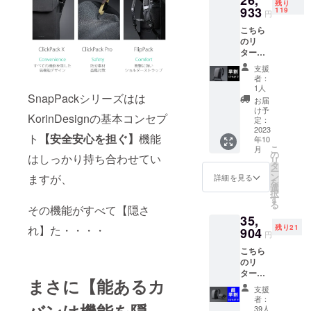
26,
残り
リター
933
119
円
ン価格
こちら
には消
のリ
費税と
ターン
送料を
では、
含みま
支援
「Snap
す。
者：
Pack」
1人
SnapPackシリーズはは
1点 税
お届
込価格
け予
KorinDesignの基本コンセプ
32450
定：
円のと
2023
ト
【安全安心を担ぐ】
機能
年10
ころを
こ
月
120名様
の
はしっかり持ち合わせてい
リ
限定で
タ
ー
17％オ
ン
ますが、
詳細を見る
を
フにて
選
択
ご用意
す
る
いたし
その機能がすべて【隠さ
35,
ます。
れ】た・・・・
残り21
リター
904
円
ン価格
こちら
には消
のリ
費税と
ターン
送料を
まさに【能あるカ
では、
含みま
支援
「Snap
す。
者：
Pack」
39人