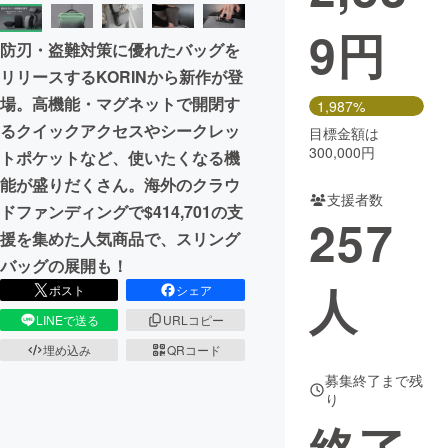
9
円
まちづくり・地域活性化
防刃・盗難対策に優れたバッグを
リリースするKORINから新作が登
CAMPFIRE for Social Good
CAMPFIRE Creation
場。高機能・マグネットで開閉す
1,987%
CAMPFIREふるさと納税
machi-ya
コミュニティ
るクイックアクセスやシークレッ
目標金額は
300,000円
トポケットなど、使いたくなる機
能が盛りだくさん。海外のクラウ
支援者数
ドファンディングで$414,701の支
257
援を集めた人気商品で、スリング
バッグの展開も！
人
ポスト
シェア
LINEで送る
URLコピー
埋め込み
QRコード
募集終了まで残
り