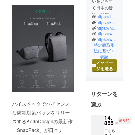
いをいち早
く日本の皆
様へお届け
https://ilprimo.com/
できるよ
https://korin-design.jp/
う、日々各
https://niid-jp.com/
https://www.youtube.com/channel/UCBtz7ooWBeAuj2FV3M2eqrw/videos
国の新製品
https://www.instagram.com/ilprimocom/
展示会やス
特定商取引
タートアッ
法に基づく
プの国への
表記
企業訪問を
メッセー
行っており
ジを送る
ます。
イルプリモ
リターンを
株式会社
は、少数精
ハイスペックでハイセンス
選ぶ
鋭で事業を
な防犯対策バッグをリリー
行い大阪に
14,
拠点をおく
スするKorinDesignの最新作
残り75
855
円
専門商社で
「SnapPack」が日本デ
こちら
す。