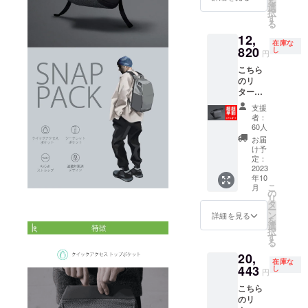
を
20350
選
択
円 合計
す
る
52800
12,
円のと
在庫な
ころを
820
し
円
120名様
こちら
限定で
のリ
22％オ
ターン
フにて
では、
ご用意
支援
「Snap
いたし
者：
Sling」
ます。
60人
1点 税
リター
お届
込価格
ン価格
け予
20350
には消
定：
円のと
2023
費税と
年10
ころを
送料を
こ
月
60名様
含みま
の
リ
限定で
す。
タ
ー
37％オ
ン
詳細を見る
を
フにて
選
択
ご用意
す
る
いたし
20,
ます。
在庫な
リター
443
し
円
ン価格
こちら
には消
のリ
費税と