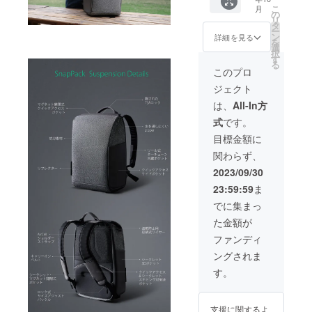
「Snap
こ
月
Sling」
の
リ
1点 税
タ
ー
込価格
ン
詳細を見る
を
20350
選
択
円 合計
す
る
52800
このプロ
円のと
ジェクト
ころを
40名様
は、
All-In方
限定で
式
です。
42％オ
フにて
目標金額に
ご用意
関わらず、
いたし
ます。
2023/09/30
リター
23:59:59
ま
ン価格
には消
でに集まっ
費税と
た金額が
送料を
含みま
ファンディ
す。
ングされま
す。
支援に関するよ