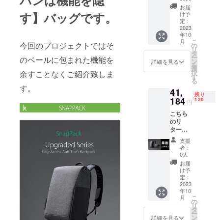
バンは機能を隠
1点 税
お届
込価格
す】バッグです。
け予
32450
定：
円
2023
年10
「Snap
こ
月
Sling」
今回のプロジェクトではそ
の
リ
1点 税
タ
ー
のベールに包まれた機能を
込価格
ン
詳細を見る
を
20350
選
余すことなくご紹介致しま
択
円 合計
す
る
52800
す。
41,
円のと
残り
ころを
184
120
円
60名様
こちら
限定で
のリ
32％オ
ターン
フにて
では、
ご用意
支援
「Snap
いたし
者：
Pack」
ます。
0人
1点 税
リター
お届
込価格
ン価格
け予
32450
には消
定：
円
2023
費税と
年10
「Snap
送料を
こ
月
Sling」
含みま
の
リ
1点 税
す。
タ
ー
込価格
ン
詳細を見る