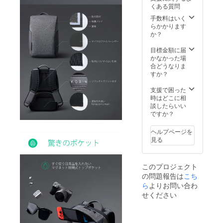
くある質問
手数料はいく
らかかります
か？
目標金額に届
かなかった場
合どうなりま
すか？
支援で困った
時はどこに相
談したらいい
ですか？
ヘルプページを
見る
このプロジェクト
の問題報告は
こち
ら
よりお問い合わ
せください