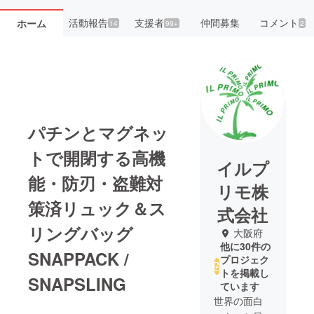
活動報告
支援者
仲間募集
コメント
ホーム
14
99+
2
パチンとマグネッ
トで開閉する高機
イルプ
能・防刃・盗難対
リモ株
策済リュック＆ス
式会社
リングバッグ
大阪府
他に30件の
SNAPPACK /
プロジェク
トを掲載し
SNAPSLING
ています
世界の面白