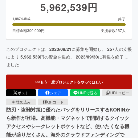
5,962,539
円
終了
1,987
%達成
目標金額
300,000
円
支援者数
257
人
このプロジェクトは、
2023/08/21
に募集を開始し、
257
人の支援
により
5,962,539
円の資金を集め、
2023/09/30
に募集を終了し
ました
もう一度プロジェクトをやってほしい
ポスト
シェア
LINEで送る
URLコピー
埋め込み
QRコード
防刃・盗難対策に優れたバッグをリリースするKORINか
ら新作が登場。高機能・マグネットで開閉するクイック
アクセスやシークレットポケットなど、使いたくなる機
能が盛りだくさん。海外のクラウドファンディングで