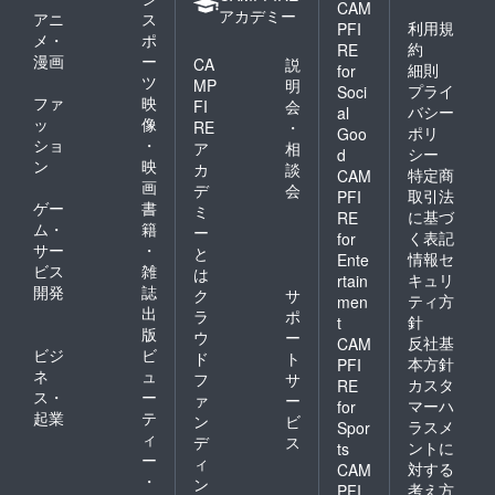
CAM
アカデミー
アニ
ス
利用規
PFI
メ・
ポ
約
RE
漫画
ー
CA
説
細則
for
ツ
MP
明
プライ
Soci
ファ
映
FI
会
バシー
al
ッ
像
RE
・
ポリ
Goo
ショ
・
ア
相
シー
d
ン
映
カ
談
特定商
CAM
画
デ
会
取引法
PFI
ゲー
書
ミ
に基づ
RE
ム・
籍
ー
く表記
for
サー
・
と
情報セ
Ente
ビス
雑
は
キュリ
rtain
開発
誌
ク
サ
ティ方
men
出
ラ
ポ
針
t
版
ウ
ー
反社基
CAM
ビジ
ビ
ド
ト
本方針
PFI
ネ
ュ
フ
サ
カスタ
RE
ス・
ー
ァ
ー
マーハ
for
起業
テ
ン
ビ
ラスメ
Spor
ィ
デ
ス
ントに
ts
ー
ィ
対する
CAM
・
ン
考え方
PFI