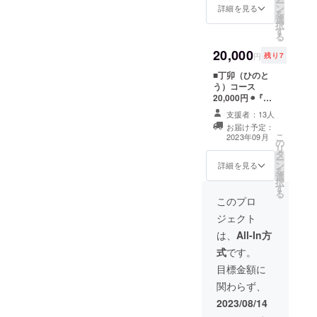
ー
祖国』（建
ン
／Ａ４サイズ／
詳細を見る
を
選
素材：PET）
国大学校ア
択
す
◉『エセ物語』刊
る
ジア・ディ
行記念ガイド
アスポラ研
20,000
ブック （50頁
円
残り7
程度予定。杉田
究所）、論
■丁卯（ひのと
俊介、藤田直
文「金鶴泳
う）コース
哉、川口好美各
20,000円 ◉『エ
文学と民族
氏の文章や付録
セ物語』１冊
を収録。限定非
差別につい
支援者：13人
◉『エセ物語』刊
売品） ◉『対抗
お届け予定：
て」（『日
行記念 狂歌クリ
言論』誌バック
こ
2023年09月
の
アファイル２枚
ナンバー １
本文化学
リ
タ
（限定非売品
号・２号・３号
ー
報』64）ほ
ン
／Ａ４サイズ／
詳細を見る
のうち いずれか
を
選
か。
素材：PET）
１号 （ご希望
択
す
◉『エセ物語』刊
をお知らせくだ
る
行記念ガイド
このプロ
さい） ◉刊行記
□川口好美
ブック （50頁
念イベントにご
ジェクト
程度予定。杉田
文芸批評
招待 （計画中。
俊介、藤田直
は、
All-In方
2023年11〜12
家。作品
哉、川口好美各
月頃、東京もし
式
です。
「不幸と共
氏の文章や付録
くは横浜にて開
を収録。限定非
目標金額に
催予定です。詳
存──シモー
売品） ◉『対抗
細が決まり次第
関わらず、
ヌ・ヴェイ
言論』誌バック
お知らせいたし
ユ試論」
ナンバー １号・
2023/08/14
ます。想定外の
２号・３号のう
ご参加者数が予