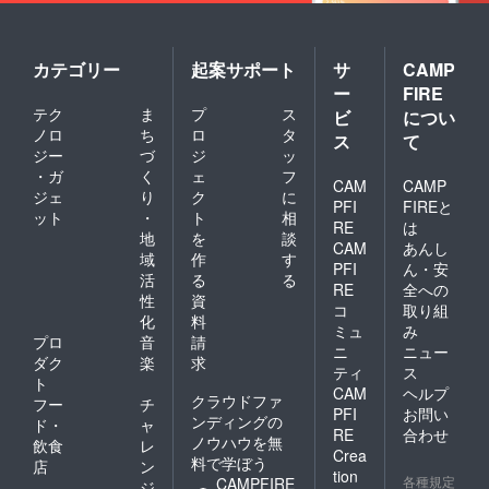
カテゴリー
起案サポート
サ
CAMP
ー
FIRE
テク
ま
プ
ス
ビ
につい
ノロ
ち
ロ
タ
ス
て
ジー
づ
ジ
ッ
・ガ
く
ェ
フ
CAM
CAMP
ジェ
り
ク
に
PFI
FIREと
ット
・
ト
相
RE
は
地
を
談
CAM
あんし
域
作
す
PFI
ん・安
活
る
る
RE
全への
性
資
コ
取り組
化
料
ミュ
み
プロ
音
請
ニ
ニュー
ダク
楽
求
ティ
ス
ト
CAM
ヘルプ
クラウドファ
フー
チ
PFI
お問い
ンディングの
ド・
ャ
RE
合わせ
ノウハウを無
飲食
レ
Crea
料で学ぼう
店
ン
tion
各種規定
CAMPFIRE
ジ