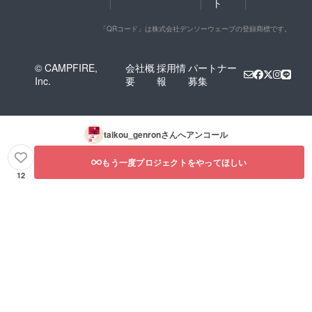
ト
「QRコード」は株式会社デンソーウェーブの登録商標です。
© CAMPFIRE,
会社概
採用情
パートナー
Inc.
要
報
募集
taikou_genron
さんへアンコール
もう一度プロジェクトをやってほしい
12