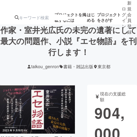
新
ロ
規
グ
会
プロジェクトを掲
はじ
プロジェクト
/
載するには
める
をさがす
イ
員
ン
登
作家・室井光広氏の未完の遺著にして
録
最大の問題作、小説『エセ物語』を刊
行します！
人気のプロ
注目のリ
注目の新着プロ
募集終了が近いプ
もうすぐ公開
ジェクト
ターン
ジェクト
ロジェクト
されます
taikou_genron
書籍・雑誌出版
東京都
アート・写真
音楽
現在の支援総
テクノロジー・ガジェット
ゲーム・サ
額
904,
映像・映画
書籍・雑誌
000
ビジネス・起業
チャレンジ