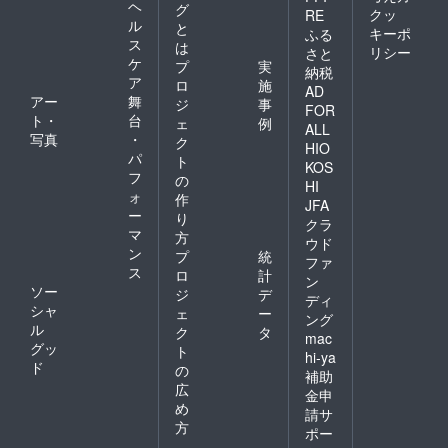
ヘ
グ
クッ
RE
ル
と
キーポ
ふる
ス
は
リシー
さと
ケ
プ
実
納税
ア
ロ
施
AD
アー
舞
ジ
事
FOR
ト・
台
ェ
例
ALL
写真
・
ク
HIO
パ
ト
KOS
フ
の
HI
ォ
作
JFA
ー
り
クラ
マ
方
ウド
ン
プ
統
ファ
ス
ロ
計
ン
ソー
ジ
デ
ディ
シャ
ェ
ー
ング
ル
ク
タ
mac
グッ
ト
hi-ya
ド
の
補助
広
金申
め
請サ
方
ポー