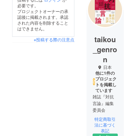
必要です。
プロジェクトオーナーの承
認後に掲載されます。承認
された内容を削除すること
はできません。
taikou
※投稿する際の注意点
_genro
n
日本
他に1件の
プロジェク
トを掲載し
ています
雑誌『対抗
言論』編集
委員会
特定商取引
〈編集委
法に基づく
員〉
表記