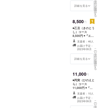
タ
（限定非売品
ー
社）、『神
ン
／Ａ４サイズ／
詳細を見る
を
と革命の文
選
素材：PET）
択
す
芸批評』
る
（法政大学
8,500
円
出版局）ほ
■乙丑（きのとう
か。
し）コース
8,500円 ◉『エセ
物語』１冊
□櫻井信栄
支援者：46人
◉『エセ物語』刊
お届け予定：
日本文学研
行記念 狂歌クリ
こ
2023年09月
の
アファイル２枚
究者、日本
リ
タ
（限定非売品
ー
語教師、韓
ン
／Ａ４サイズ／
詳細を見る
を
国語翻訳
選
素材：PET）
択
す
◉『エセ物語』刊
者。小説
る
行記念ガイド
「吃音小
11,000
ブック （50頁
円
説」（『三
程度予定。杉田
■丙寅（ひのえと
俊介、藤田直
田文学』
ら）コース
哉、川口好美各
11,000円 ◉『エ
1999年冬季
氏の文章や付録
セ物語』１冊
を収録。限定非
支援者：10人
号）、共著
◉『エセ物語』刊
売品）
お届け予定：
『在日コリ
行記念 狂歌クリ
こ
2023年09月
の
アファイル２枚
アン文学と
リ
タ
（限定非売品