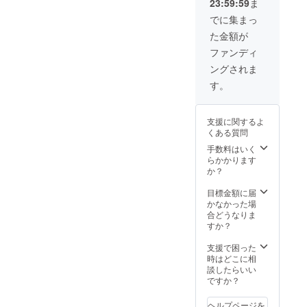
（『群像』
23:59:59
ま
ち いずれか１
測される場合な
2016年12月
号、もしくは
でに集まっ
どは、調整させ
『エセ物語』も
号、第60回
ていただきま
た金額が
う１冊 （ご希
す。会場への交
群像新人評
望をお知らせく
ファンディ
通費は含まれま
論賞優秀
ださい） ◉『エ
せん。）
ングされま
セ物語』オリジ
作）、
ナルＴシャツ
す。
「〈内部の
（Ｍサイズ／Ｌ
人間〉の革
サイズのみ、デ
ザインとカラー
命──中野重
支援に関するよ
は同一です。限
くある質問
治再考」
定20枚予定、非
手数料はいく
売品。クリア
（『てんで
らかかります
ファイルと同様
んこ』第
か？
の図柄をプリン
10・11号）
トしたものを予
目標金額に届
定） ◉刊行記念
ほか。
かなかった場
イベントにご招
合どうなりま
待 （計画中。
すか？
□藤原侑貴
2023年11〜12
月頃、東京もし
作家。法政
支援で困った
くは横浜にて開
大学大学院
時はどこに相
催予定です。詳
談したらいい
細が決まり次第
人文科学研
ですか？
お知らせいたし
究科日本文
ます。想定外の
学専攻修士
ご参加者数が予
ヘルプページを