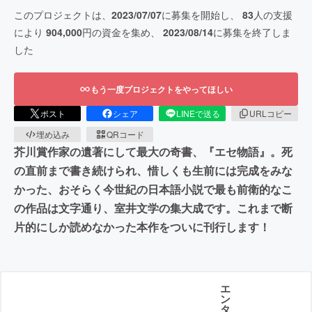
このプロジェクトは、
2023/07/07
に募集を開始し、
83
人の支援
により
904,000
円の資金を集め、
2023/08/14
に募集を終了しま
した
もう一度プロジェクトをやってほしい
ポスト
シェア
LINEで送る
URLコピー
埋め込み
QRコード
芥川賞作家の遺著にして最大の奇書、『エセ物語』。死
の直前まで書き続けられ、惜しくも生前には完成をみな
かった、おそらく今世紀の日本語小説で最も前衛的なこ
の作品は文字通り、室井文学の集大成です。これまで断
片的にしか読めなかった本作をついに刊行します！
エ
ン
タ