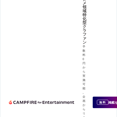
メ
領
域
特
化
型
ク
ラ
フ
ァ
ン
手
数
料
0
円
か
ら
実
施
可
能
。
企
画
掲載
無料
か
ら
リ