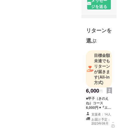
メッセー
□杉田俊介
ジを送る
批評家。
『宮崎駿
論』（ＮＨ
Ｋブック
リターンを
ス）、
『ジョジョ
選ぶ
論』『戦争
と虚構』
目標金額
（作品
未達でも
社）、『無
リターン
能力批評』
が届きま
『ジャパニ
す
(All-in
方式)
メーション
の成熟と喪
6,000
円
失』（大月
■甲子（きのえ
書店）、
ね）コース
『橋川文三
6,000円 ◉『エセ
物語』１冊
とその浪
支援者：14人
◉『エセ物語』刊
お届け予定：
曼』（河出
行記念 狂歌クリ
こ
2023年09月
の
アファイル２枚
書房新
リ