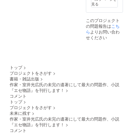
測される場合な
見る
課程修了。
どは、調整させ
小説「通
ていただきま
りゃんせ」
す。会場への交
このプロジェクト
通費は含まれま
（第30回織
の問題報告は
こち
せん。）
田作之助青
ら
よりお問い合わ
せください
春賞）、
「帰郷」
（第三二回
日大文芸賞
佳作受
トップ
>
賞）、「ビ
プロジェクトをさがす
>
ザラン挽
書籍・雑誌出版
>
歌」（『対
作家・室井光広氏の未完の遺著にして最大の問題作、小説
『エセ物語』を刊行します！
>
抗言論』２
コメント
号）ほか。
トップ
>
プロジェクトをさがす
>
□郷間雅俊
未来に残す
>
法政大学出
作家・室井光広氏の未完の遺著にして最大の問題作、小説
版局編集
『エセ物語』を刊行します！
>
コメント
部。