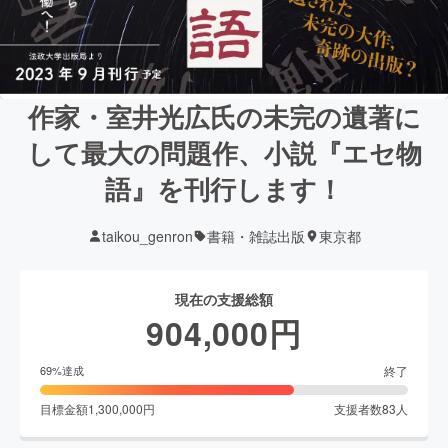
作家・室井光広氏の未完の遺著に
して最大の問題作、小説『エセ物
語』を刊行します！
taikou_genron
書籍・雑誌出版
東京都
現在の支援総額
904,000
円
終了
69
%達成
目標金額
1,300,000
円
支援者数
83
人