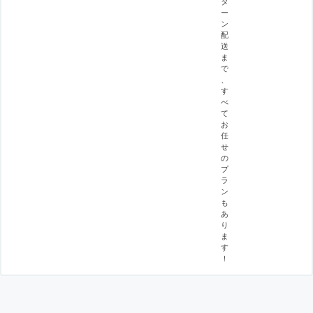
タ
ー
ン
配
送
ま
で
、
す
べ
て
お
任
せ
の
プ
ラ
ン
も
あ
り
ま
す
！