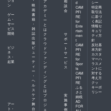
ショ
・
ア
相
シー
d
ン
映
カ
談
特定商
CAM
画
デ
会
取引法
PFI
ゲー
書
ミ
に基づ
RE
ム・
籍
ー
く表記
for
サー
・
と
情報セ
Ente
ビス
雑
は
キュリ
rtain
開発
誌
ク
サ
ティ方
men
出
ラ
ポ
針
t
版
ウ
ー
反社基
CAM
ビジ
ビ
ド
ト
本方針
PFI
ネ
ュ
フ
サ
カスタ
RE
ス・
ー
ァ
ー
マーハ
for
起業
テ
ン
ビ
ラスメ
Spor
ィ
デ
ス
ントに
ts
ー
ィ
対する
CAM
・
ン
考え方
PFI
ヘ
グ
クッ
RE
ル
と
キーポ
ふる
ス
は
リシー
さと
ケ
プ
実
納税
ア
ロ
施
AD
アー
舞
ジ
事
FOR
ト・
台
ェ
例
ALL