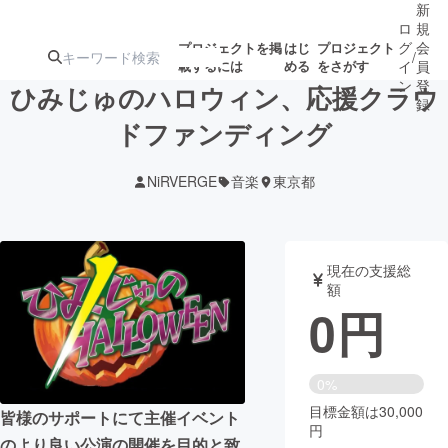
新
ロ
規
グ
会
プロジェクトを掲
はじ
プロジェクト
/
載するには
める
をさがす
イ
員
ン
登
ひみじゅのハロウィン、応援クラウ
録
ドファンディング
人気のプロ
注目のリ
注目の新着プロ
募集終了が近いプ
もうすぐ公開
NiRVERGE
音楽
東京都
ジェクト
ターン
ジェクト
ロジェクト
されます
アート・写真
音楽
現在の支援総
額
0
円
テクノロジー・ガジェット
ゲーム・サ
映像・映画
書籍・雑誌
0%
目標金額は30,000
皆様のサポートにて主催イベント
円
ビジネス・起業
チャレンジ
のより良い公演の開催を目的と致