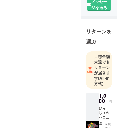
メッセー
ジを送る
リターンを
選ぶ
目標金額
未達でも
リターン
が届きま
す
(All-in
方式)
1,0
00
円
ひみ
じゅの
ハロ
ウィン
支援
オリジ
者：