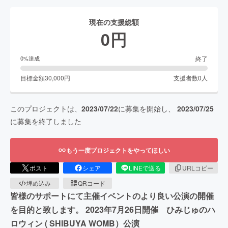
現在の支援総額
0
円
終了
0
%達成
目標金額
30,000
円
支援者数
0
人
このプロジェクトは、
2023/07/22
に募集を開始し、
2023/07/25
に募集を終了しました
もう一度プロジェクトをやってほしい
ポスト
シェア
LINEで送る
URLコピー
埋め込み
QRコード
皆様のサポートにて主催イベントのより良い公演の開催
を目的と致します。 2023年7月26日開催 ひみじゅのハ
ロウィン ( SHIBUYA WOMB）公演