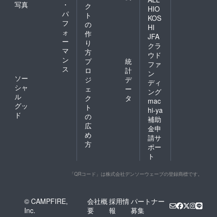
写真
・
ク
HIO
パ
ト
KOS
フ
の
HI
ォ
作
JFA
ー
り
クラ
マ
方
ウド
ン
プ
統
ファ
ス
ロ
計
ン
ソー
ジ
デ
ディ
シャ
ェ
ー
ング
ル
ク
タ
mac
グッ
ト
hi-ya
ド
の
補助
広
金申
め
請サ
方
ポー
ト
「QRコード」は株式会社デンソーウェーブの登録商標です。
© CAMPFIRE,
会社概
採用情
パートナー
Inc.
要
報
募集