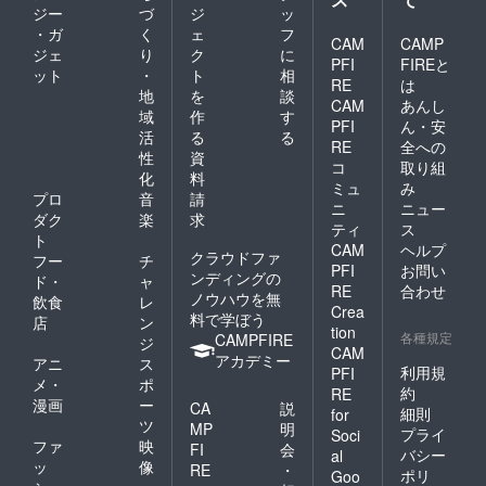
ジー
づ
ジ
ッ
・ガ
く
ェ
フ
CAM
CAMP
ジェ
り
ク
に
PFI
FIREと
ット
・
ト
相
RE
は
地
を
談
CAM
あんし
域
作
す
PFI
ん・安
活
る
る
RE
全への
性
資
コ
取り組
化
料
ミュ
み
プロ
音
請
ニ
ニュー
ダク
楽
求
ティ
ス
ト
CAM
ヘルプ
クラウドファ
フー
チ
PFI
お問い
ンディングの
ド・
ャ
RE
合わせ
ノウハウを無
飲食
レ
Crea
料で学ぼう
店
ン
tion
各種規定
CAMPFIRE
ジ
CAM
アカデミー
アニ
ス
利用規
PFI
メ・
ポ
約
RE
漫画
ー
CA
説
細則
for
ツ
MP
明
プライ
Soci
ファ
映
FI
会
バシー
al
ッ
像
RE
・
ポリ
Goo