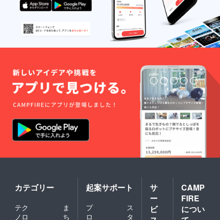
カテゴリー
起案サポート
サ
CAMP
ー
FIRE
テク
ま
プ
ス
ビ
につい
ノロ
ち
ロ
タ
ス
て