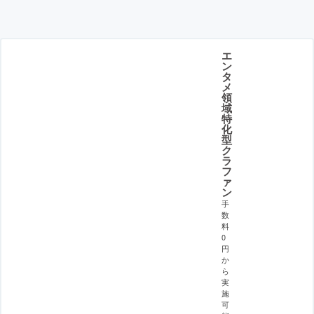
エ
ン
タ
メ
領
域
特
化
型
ク
ラ
フ
ァ
ン
手
数
料
0
円
か
ら
実
施
可