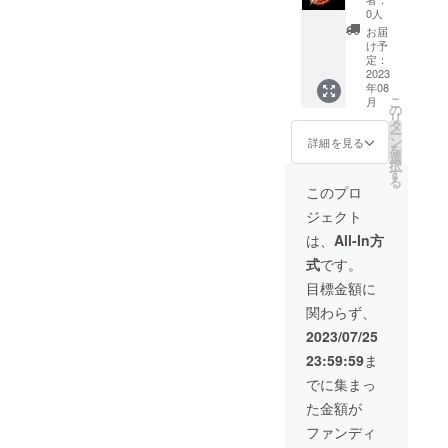
ナルロ
0人
ゴス
お届
テッ
け予
カー
定：
１枚 サ
2023
年08
イズ
こ
月
55×91
の
リ
mm程
タ
ー
度を予
ン
詳細を見る
を
定
選
択
す
る
このプロ
ジェクト
は、
All-In方
式
です。
目標金額に
関わらず、
2023/07/25
23:59:59
ま
でに集まっ
た金額が
ファンディ