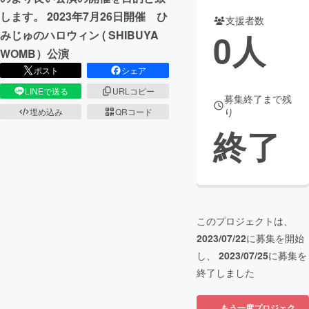
します。 2023年7月26日開催 ひ
支援者数
まちづくり・地域活性化
0
人
みじゅのハロウィン ( SHIBUYA
WOMB）公演
CAMPFIRE for Social Good
CAMPFIRE Creation
ポスト
シェア
CAMPFIREふるさと納税
machi-ya
コミュニティ
LINEで送る
URLコピー
募集終了まで残
り
埋め込み
QRコード
終了
このプロジェクトは、
2023/07/22
に募集を開始
し、
2023/07/25
に募集を
終了しました
もう一度プロジェク