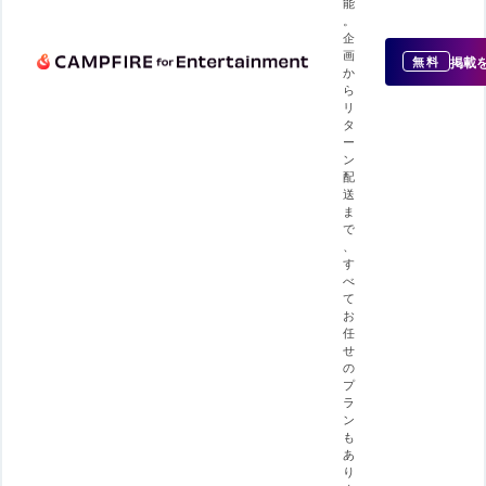
能
。
企
画
掲載
無料
か
ら
リ
タ
ー
ン
配
送
ま
で
、
す
べ
て
お
任
せ
の
プ
ラ
ン
も
あ
り