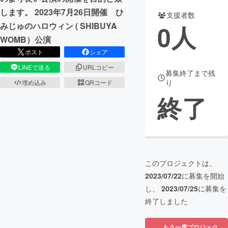
します。 2023年7月26日開催 ひ
支援者数
まちづくり・地域活性化
0
人
みじゅのハロウィン ( SHIBUYA
WOMB）公演
CAMPFIRE for Social Good
CAMPFIRE Creation
ポスト
シェア
CAMPFIREふるさと納税
machi-ya
コミュニティ
LINEで送る
URLコピー
募集終了まで残
り
埋め込み
QRコード
終了
このプロジェクトは、
2023/07/22
に募集を開始
し、
2023/07/25
に募集を
終了しました
もう一度プロジェク