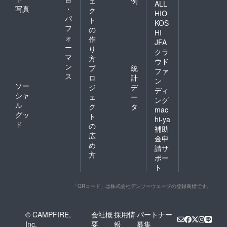
ェ
例
ALL
写真
・
ク
HIO
パ
ト
KOS
フ
の
HI
ォ
作
JFA
ー
り
クラ
マ
方
ウド
ン
プ
統
ファ
ス
ロ
計
ン
ソー
ジ
デ
ディ
シャ
ェ
ー
ング
ル
ク
タ
mac
グッ
ト
hi-ya
ド
の
補助
広
金申
め
請サ
方
ポー
ト
「QRコード」は株式会社デンソーウェーブの登録商標です。
© CAMPFIRE,
会社概
採用情
パートナー
Inc.
要
報
募集