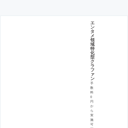
エ
ン
タ
メ
領
域
特
化
型
ク
ラ
フ
ァ
ン
手
数
料
0
円
か
ら
実
施
可