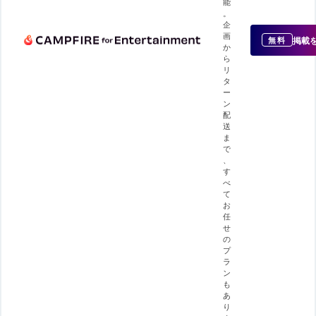
能
。
企
画
掲載
無料
か
ら
リ
タ
ー
ン
配
送
ま
で
、
す
べ
て
お
任
せ
の
プ
ラ
ン
も
あ
り