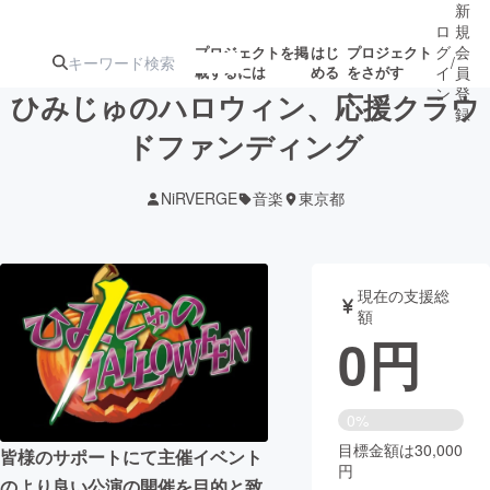
新
ロ
規
グ
会
プロジェクトを掲
はじ
プロジェクト
/
載するには
める
をさがす
イ
員
ン
登
ひみじゅのハロウィン、応援クラウ
録
ドファンディング
人気のプロ
注目のリ
注目の新着プロ
募集終了が近いプ
もうすぐ公開
NiRVERGE
音楽
東京都
ジェクト
ターン
ジェクト
ロジェクト
されます
アート・写真
音楽
現在の支援総
額
0
円
テクノロジー・ガジェット
ゲーム・サ
映像・映画
書籍・雑誌
0%
目標金額は30,000
皆様のサポートにて主催イベント
円
ビジネス・起業
チャレンジ
のより良い公演の開催を目的と致