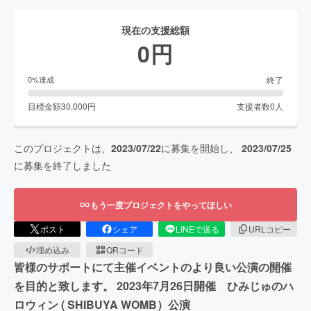
現在の支援総額
0
円
終了
0
%達成
目標金額
30,000
円
支援者数
0
人
このプロジェクトは、
2023/07/22
に募集を開始し、
2023/07/25
に募集を終了しました
もう一度プロジェクトをやってほしい
ポスト
シェア
LINEで送る
URLコピー
埋め込み
QRコード
皆様のサポートにて主催イベントのより良い公演の開催
を目的と致します。 2023年7月26日開催 ひみじゅのハ
ロウィン ( SHIBUYA WOMB）公演