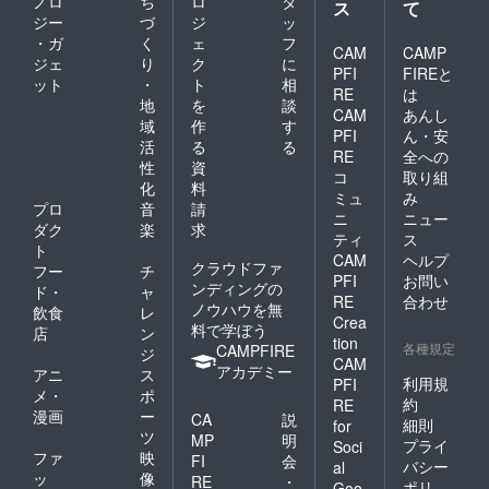
ノロ
ち
ロ
タ
ス
て
ジー
づ
ジ
ッ
・ガ
く
ェ
フ
CAM
CAMP
ジェ
り
ク
に
PFI
FIREと
ット
・
ト
相
RE
は
地
を
談
CAM
あんし
域
作
す
PFI
ん・安
活
る
る
RE
全への
性
資
コ
取り組
化
料
ミュ
み
プロ
音
請
ニ
ニュー
ダク
楽
求
ティ
ス
ト
CAM
ヘルプ
クラウドファ
フー
チ
PFI
お問い
ンディングの
ド・
ャ
RE
合わせ
ノウハウを無
飲食
レ
Crea
料で学ぼう
店
ン
tion
各種規定
CAMPFIRE
ジ
CAM
アカデミー
アニ
ス
利用規
PFI
メ・
ポ
約
RE
漫画
ー
CA
説
細則
for
ツ
MP
明
プライ
Soci
ファ
映
FI
会
バシー
al
ッ
像
RE
・
ポリ
Goo