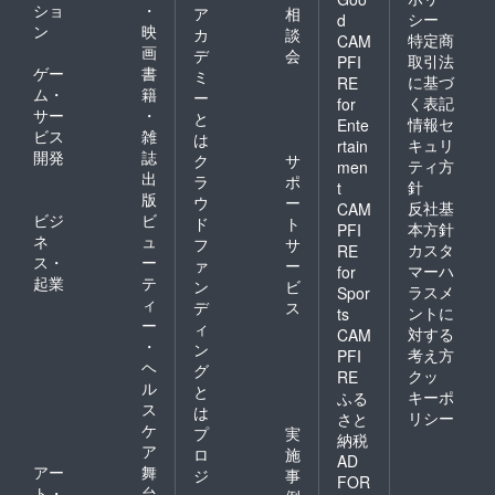
ショ
・
ア
相
シー
d
ン
映
カ
談
特定商
CAM
画
デ
会
取引法
PFI
ゲー
書
ミ
に基づ
RE
ム・
籍
ー
く表記
for
サー
・
と
情報セ
Ente
ビス
雑
は
キュリ
rtain
開発
誌
ク
サ
ティ方
men
出
ラ
ポ
針
t
版
ウ
ー
反社基
CAM
ビジ
ビ
ド
ト
本方針
PFI
ネ
ュ
フ
サ
カスタ
RE
ス・
ー
ァ
ー
マーハ
for
起業
テ
ン
ビ
ラスメ
Spor
ィ
デ
ス
ントに
ts
ー
ィ
対する
CAM
・
ン
考え方
PFI
ヘ
グ
クッ
RE
ル
と
キーポ
ふる
ス
は
リシー
さと
ケ
プ
実
納税
ア
ロ
施
AD
アー
舞
ジ
事
FOR
ト・
台