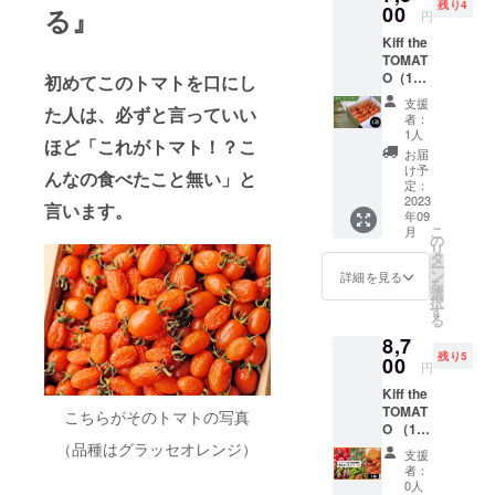
残り4
産 生
00
め、要
る』
円
産者の
冷蔵保
Kiff the
ファー
管品と
TOMAT
ム雫よ
なりま
O（16
り収穫
初めてこのトマトを口にし
す。
粒入）
でき次
支援
た人は、必ずと言っていい
4箱
第随時
者：
（送
直送い
1人
ほど「これがトマト！？こ
料、消
たしま
お届
費税込
す。
け予
んなの食べたこと無い」と
みの価
Kiff the
定：
格で
2023
TOMAT
言います。
年09
す） 北
Oは賞味
こ
月
海道
期限が
の
リ
産 生
お届け
タ
ー
産者の
から約1
ン
詳細を見る
を
ファー
週間
選
択
ム雫よ
（完熟
す
る
り収穫
してお
8,7
でき次
り傷み
残り5
第随時
00
が早い
円
直送い
ためで
Kiff the
たしま
きるだ
TOMAT
す。 賞
こちらがそのトマトの写真
け早く
O （16
味期限
お召し
粒入）
（品種はグラッセオレンジ）
はお届
上がり
支援
２箱 +
けから
下さ
者：
ファー
約1週間
い）。
0人