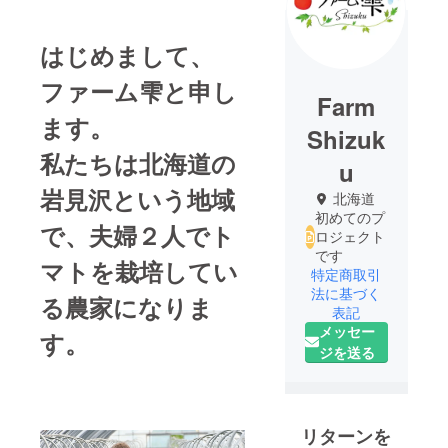
はじめまして、
ファーム雫と申し
Farm
ます。
Shizuk
私たちは北海道の
u
岩見沢という地域
北海道
初めてのプ
で、夫婦２人でト
ロジェクト
です
マトを栽培してい
特定商取引
法に基づく
る農家になりま
表記
メッセー
す。
ジを送る
リターンを