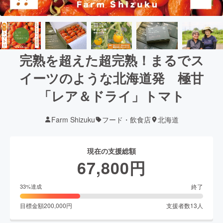
完熟を超えた超完熟！まるでス
イーツのような北海道発 極甘
「レア＆ドライ」トマト
Farm Shizuku
フード・飲食店
北海道
現在の支援総額
67,800
円
終了
33
%達成
目標金額
200,000
円
支援者数
13
人