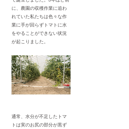
ことは
できま
に、農園の収穫作業に追わ
せん。
また、
れていた私たちは色々な作
内容は
業に手が回らずトマトに水
変更に
なる場
をやることができない状況
合がご
ざいま
が起こりました。
す）。
※重量は
目安と
なりま
す。5ｋ
ｇを下
回る場
合もあ
ります
ので予
めご了
承くだ
さい。
通常、水分が不足したトマ
トは実のお尻の部分が黒ず