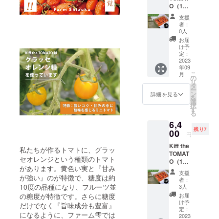
管品と
O（16
産者の
なりま
粒入）
ファー
す。
支援
2箱
ム雫よ
者：
（送
り収穫
0人
料、消
でき次
お届
費税込
第随時
け予
みの価
直送い
定：
格で
2023
たしま
年09
す） 北
す。 賞
こ
月
海道
味期限
の
リ
産 生
はお届
タ
ー
産者の
けから
ン
詳細を見る
を
ファー
約1週間
選
択
ム雫よ
（完熟
す
る
り収穫
してお
6,4
でき次
り傷み
残り7
第随時
00
が早い
円
直送い
ためで
Kiff the
たしま
きるだ
私たちが作るトマトに、グラッ
TOMAT
す。 賞
け早く
セオレンジという種類のトマト
O（16
味期限
お召し
があります。黄色い実と『甘み
粒入）3
はお届
上がり
支援
が強い』のが特徴で、糖度は約
箱 （送
けから
下さ
者：
料、消
約1週間
10度の品種になり、フルーツ並
い）。
3人
費税込
（完熟
チルド
の糖度が特徴です。さらに糖度
お届
みの価
してお
品のた
け予
だけでなく『旨味成分も豊富』
格で
り傷み
定：
め、要
になるように、ファーム雫では
す） 北
2023
が早い
冷蔵保