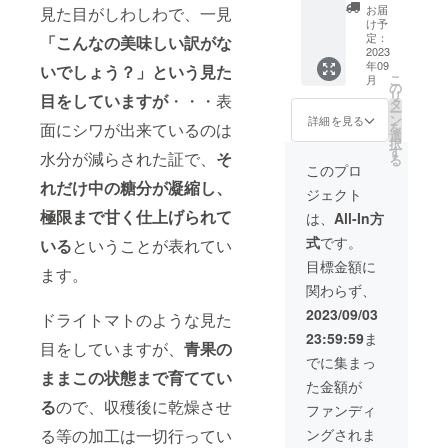
ム雫の
（完熟
チルド
お届
見た目がしわしわで、一見
野菜詰
してお
品のた
け予
合せ
り傷み
定：
「こんなの美味しい訳がな
め、要
セット
2023
が早い
冷蔵保
年09
５ｋｇ
いでしょう？」という見た
ためで
管品と
こ
月
（送
きるだ
の
なりま
リ
目をしていますが
・・・表
料、消
け早く
タ
す。 ・
ー
費税込
お召し
ン
ファー
詳細を見る
面にシワが出来ているのは
を
みの価
上がり
選
ム雫野
択
格で
下さ
す
菜詰合
水分が減らされた証で、
そ
る
す） 北
い）。
せセッ
このプロ
海道
チルド
ト（５
れだけ中の糖分が凝縮し、
ジェクト
産 生
品のた
ｋｇ）
産者の
極限まで甘く仕上げられて
め、要
内容
は、
All-In方
ファー
冷蔵保
例：か
式
です。
いる
ということが表れてい
ム雫よ
管品と
ぼちゃ
り収穫
なりま
（ダー
目標金額に
ます。
でき次
す。
クホー
関わらず、
第随時
ス・
直送い
坊っ
2023/09/03
ドライトマトのような見た
たしま
ちゃ
23:59:59
ま
す。
ん）、
目をしていますが、
青果の
Kiff the
ミニト
でに集まっ
TOMAT
ままこの状態まで育ててい
マト
た金額が
Oは賞味
（グ
る
ので、収穫後に乾燥させ
期限が
ラッセ
ファンディ
お届け
オレン
る等の加工は一切行ってい
ングされま
から約1
ジ・ほ