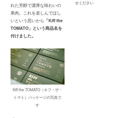
（ダー
セット
せください
れた芳醇で濃厚な味わいの
クホー
内容は
ス・
一例で
果肉。これを楽しんでほし
坊っ
あり、
ちゃ
上記の
いという思いから
「Kiff the
ん）、
中から
ミニト
TOMATO」という商品名を
組み合
マト
わせて
（グ
付けました。
詰め合
ラッセ
わせを
オレン
ご用意
ジ・ほ
します
れま
（中身
る）、
のご指
カラー
定をい
ピーマ
ただく
ン、オ
ことは
クラ、
できま
ナス、
せん。
ピーマ
また、
ン、甘
内容は
Kiff the TOMATO（キフ・ザ・
長トウ
変更に
ガラ
なる場
トマト）パッケージの写真で
シ、ハ
合がご
ラペー
ざいま
す
ニョ、
す）。
ゴー
※重量は
ヤ、
目安と