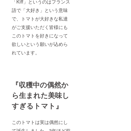
「Kiff」というのはフランス
ズッ
なりま
キー
す。5ｋ
語で「大好き」という意味
ニ、カ
ｇを下
リフラ
回る場
で、トマトが大好きな私達
ワー、
合もあ
ブロッ
ります
がご支援いただく皆様にも
コ
ので予
リー、
このトマトを好きになって
めご了
じゃが
承くだ
欲しいという願いが込めら
いも、
さい。
大根な
れています。
ど ※
セット
内容は
一例で
あり、
上記の
中から
『収穫中の偶然か
組み合
わせて
ら生まれた美味し
詰め合
わせを
すぎるトマト』
ご用意
します
（中身
のご指
このトマトは実は偶然にし
定をい
ただく
て誕生しました。3年ほど前