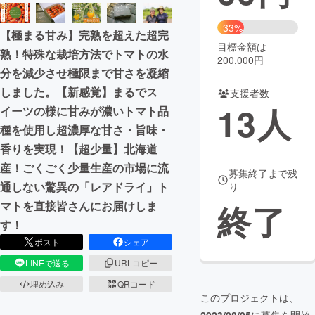
まちづくり・地域活性化
33%
【極まる甘み】完熟を超えた超完
目標金額は
熟！特殊な栽培方法でトマトの水
200,000円
CAMPFIRE for Social Good
CAMPFIRE Creation
分を減少させ極限まで甘さを凝縮
CAMPFIREふるさと納税
machi-ya
コミュニティ
しました。【新感覚】まるでス
支援者数
13
人
イーツの様に甘みが濃いトマト品
種を使用し超濃厚な甘さ・旨味・
香りを実現！【超少量】北海道
産！ごくごく少量生産の市場に流
募集終了まで残
通しない驚異の「レアドライ」ト
り
終了
マトを直接皆さんにお届けしま
す！
ポスト
シェア
LINEで送る
URLコピー
埋め込み
QRコード
このプロジェクトは、