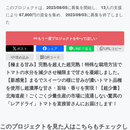
このプロジェクトは、
2023/08/05
に募集を開始し、
13
人の支援
により
67,800
円の資金を集め、
2023/09/03
に募集を終了しまし
た
もう一度プロジェクトをやってほしい
ポスト
シェア
LINEで送る
URLコピー
埋め込み
QRコード
【極まる甘み】完熟を超えた超完熟！特殊な栽培方法で
トマトの水分を減少させ極限まで甘さを凝縮しました。
【新感覚】まるでスイーツの様に甘みが濃いトマト品種
を使用し超濃厚な甘さ・旨味・香りを実現！【超少量】
北海道産！ごくごく少量生産の市場に流通しない驚異の
「レアドライ」トマトを直接皆さんにお届けします！
このプロジェクトを見た人はこちらもチェックし