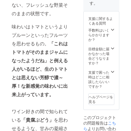
週間
れま
す。
ない、フレッシュな野菜そ
（完熟
る）、
してお
カラー
のままの状態です。
り傷み
ピーマ
支援に関するよ
が早い
ン、オ
くある質問
ためで
味わいはトマトというより
クラ、
きるだ
手数料はいく
ナス、
け早く
プルーンといったフルーツ
らかかります
ピーマ
お召し
か？
ン、甘
を思わせるもの。
「これは
上がり
長トウ
下さ
目標金額に届
ガラ
トマトがそのままジャムに
い）。
かなかった場
シ、ハ
チルド
合どうなりま
ラペー
なったようだね」と例える
品のた
すか？
ニョ、
め、要
ゴー
人がいるほど、生のトマト
冷蔵保
支援で困った
ヤ、
管品と
とは思えない芳醇で濃～
時はどこに相
ズッ
なりま
談したらいい
キー
厚！な新感覚の味わいに出
す。 ・
ですか？
ニ、カ
ファー
リフラ
来上がっています。
ム雫野
ワー、
ヘルプページを
菜詰合
ブロッ
見る
せセッ
コ
ト（５
リー、
ワイン好きの間で知られて
ｋｇ）
じゃが
このプロジェクト
内容
いる
「貴腐ぶどう」
を思わ
いも、
の問題報告は
こち
例：か
大根な
せるような、甘みの凝縮さ
ぼちゃ
ら
よりお問い合わ
ど ※