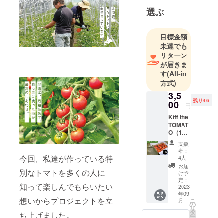
選ぶ
目標金額
未達でも
リターン
が届きま
す
(All-in
方式)
3,5
残り46
00
円
Kiff the
TOMAT
O（16
粒入）
支援
1箱
者：
（送
今回、私達が作っている特
4人
料、消
お届
別なトマトを多くの人に
費税込
け予
みの価
定：
知って楽しんでもらいたい
格で
2023
年09
す） 北
想いからプロジェクトを立
こ
月
海道
の
リ
産 生
タ
ち上げました。
ー