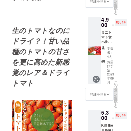
産者の
ン
詳細を見る
を
ファー
選
択
ム雫よ
す
る
り収穫
4,9
でき次
残り26
第、随
00
円
生のトマトなのに
時直送
ミニト
いたし
マト食
ます。
ドライ？！甘い品
べ比べ
賞味期
セット
限はお
支援
種のトマトの甘さ
（『Kiff
届けか
者：
the
ら約1週
4人
を更に高めた新感
TOMAT
間（完
お届
O（16
熟して
け予
粒入）
覚のレア＆ドライ
おり傷
定：
1箱』+
2023
みが早
年09
『ほれ
いため
トマト
こ
月
まる
できる
の
リ
（500
だけ早
タ
ー
ｇ）』
くお召
ン
詳細を見る
を
） （送
し上が
選
択
料、消
り下さ
す
る
費税込
い）。
5,3
みの価
チルド
残り30
格で
00
品のた
円
す） 北
め、要
Kiff the
海道
冷蔵保
TOMAT
産 生