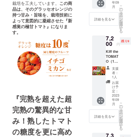
年09
栽培を工夫しています。
この商
海道
ためで
管品と
こ
月
産 生
品は、そのグラッセオレンジの
きるだ
の
なりま
リ
産者の
け早く
タ
す。
持つ甘み・旨味を、栽培技術に
ー
ファー
お召し
ン
ファー
詳細を見る
よって意図的に凝縮させた『新
を
ム雫よ
上がり
選
ム雫で
感覚の極甘トマト』になりま
択
り収穫
下さ
す
栽培し
る
す。
でき次
い）。
ている
7,2
第随時
チルド
人気の
残り9
直送い
00
品のた
ミニト
円
たしま
め、要
マト
Kiff the
す。 賞
冷蔵保
「ほれ
TOMAT
味期限
管品と
まる」
O（16
はお届
なりま
500ｇが
粒入）
けから
す。
セット
支援
１箱 +
約1週間
になっ
者：
ファー
（完熟
1人
ていま
ム雫の
してお
す。
お届
野菜詰
り傷み
け予
（こち
合せ
が早い
定：
らはセ
セット
2023
ためで
『完熟を超えた超
ミドラ
年09
５ｋｇ
きるだ
イの状
こ
月
（送
け早く
の
態では
完熟の驚異的な甘
リ
料、消
お召し
タ
ない通
ー
費税込
上がり
ン
詳細を見る
常のト
み！熟したトマト
を
みの価
下さ
選
マトと
択
格で
い）。
す
なりま
る
の糖度を更に高め
す） 北
チルド
す）
7,3
海道
品のた