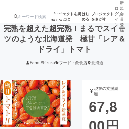
新
ロ
規
グ
会
プロジェクトを掲
はじ
プロジェクト
/
載するには
める
をさがす
イ
員
ン
登
完熟を超えた超完熟！まるでスイー
録
ツのような北海道発 極甘「レア＆
ドライ」トマト
人気のプロ
注目のリ
注目の新着プロ
募集終了が近いプ
もうすぐ公開
ジェクト
ターン
ジェクト
ロジェクト
されます
Farm Shizuku
フード・飲食店
北海道
アート・写真
音楽
現在の支援総
テクノロジー・ガジェット
ゲーム・サ
額
67,8
映像・映画
書籍・雑誌
00
円
ビジネス・起業
チャレンジ