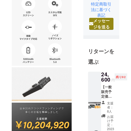
北米・ヨー
特定商取引
ロッパを中
法に基づく
表記
心に海外物
メッセー
販事業開
ジを送る
始。累計30
万件以上の
海外のお客
様に日本の
リターンを
優れた製品
をお届けし
選ぶ
て参りまし
た。
24,
残り92
600
2019年9月、
円
今度は海外
【一般
販売予
の優れた製
定価格
品を日本の
32,800
支援
お客様へお
円の
者：
25%オ
8人
届けしたい
フ】(税
お届
という思い
込・送
け予
料無料)
から輸入総
定：
・
2023