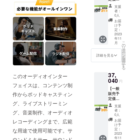
フォー
合等に
46,300
ル×2 ・
ムカ
より出
支援
円の
フック&
バー×1
荷時期
者：
21%オ
ループ
※皆様の
0人
が遅れ
フ】(税
×5 ・
ご支援
る場合
お届
込・送
STU1+1
により
け予
があり
料無料)
マイク
定：
量産効
ます。
・
2023
×1 ・
率が向
年11
Comma
XLR-
上した
こ
月
nder
XLR
の
場合、
リ
M1 本
ケーブ
タ
正規販
ー
体×1 ・
ル×1 ・
ン
売価格
詳細を見る
を
3.5mm
マイク
選
が販売
択
オー
アーム
す
予定価
る
ディオ
×1 ・
格より
37,
ケーブ
ショッ
下がる
このオーディオインター
ル×2 ・
040
クマウ
可能性
円
USB-C
フェイスは、コンテンツ制
ント×1
もござ
【一般
データ/
・マイ
いま
販売予
作からポッドキャスティン
充電
ク
す。 ※
定価格
ケーブ
フォー
デザイ
グ、ライブストリーミン
46,300
ル×2 ・
ムカ
ン・仕
支援
円の
フック&
バー×1
様は変
者：
グ、音楽制作、オーディオ
20%オ
ループ
※皆様の
0人
更にな
フ】(税
×5 ・
ご支援
る可能
お届
レコーディングまで、広範
込・送
STU1+1
により
け予
性もご
料無料)
マイク
定：
量産効
な用途で使用可能です。サ
ざいま
・
2023
×1 ・
率が向
す。ご
年11
Comma
ウンドミキサー、サウンド
XLR-
上した