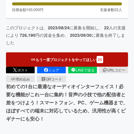
目標金額
100,000
円
支援者数
22
人
このプロジェクトは、
2023/08/24
に募集を開始し、
22
人の支援
により
726,190
円の資金を集め、
2023/09/30
に募集を終了しま
した
もう一度プロジェクトをやってほしい
25
ポスト
シェア
LINEで送る
URLコピー
埋め込み
QRコード
初めての1台に最適なオーディオインターフェイス！必
要な機能がこれ一台に集約！音声の小技で他の配信者と
差をつけよう！スマートフォン、PC、ゲーム機器まで、
ほぼすべての端末に対応しているため、汎用性が高くビ
ギナーにも安心！