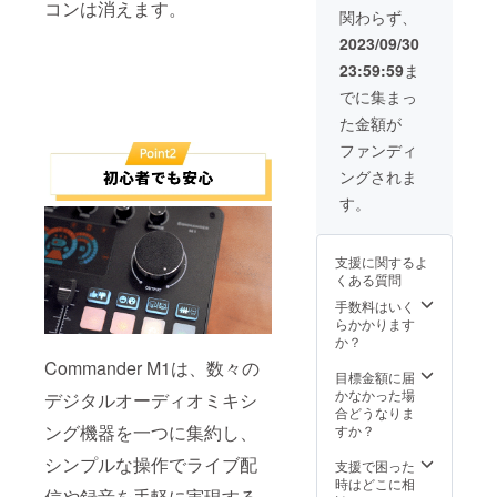
・マイ
ムカ
ます。
コンは消えます。
合等に
関わらず、
ク
バー×1
※デザイ
より出
フォー
・ヘッ
ン・仕
2023/09/30
荷時期
ムカ
ドホン
様は変
が遅れ
23:59:59
ま
バー×1
×1 ※皆
更にな
る場合
・フッ
様のご
る可能
でに集まっ
があり
ク&ルー
支援に
性もご
ます。
た金額が
プ×2 ※
より量
ざいま
この商
産効率
す。ご
ファンディ
品はオ
が向上
了承く
ングされま
プショ
した場
ださ
ン品で
合、正
い。 ※
す。
す。本
規販売
ご注文
体と合
価格が
状況、
わせて
販売予
使用部
支援に関するよ
お買い
定価格
材の供
くある質問
求めく
より下
給状
ださ
がる可
手数料はいく
況、製
い。 ※
能性も
らかかります
造工程
皆様の
ござい
か？
上の都
ご支援
ます。
合等に
Commander M1は、数々の
により
※デザイ
目標金額に届
より出
量産効
ン・仕
かなかった場
荷時期
デジタルオーディオミキシ
率が向
様は変
合どうなりま
が遅れ
上した
更にな
ング機器を一つに集約し、
すか？
る場合
場合、
る可能
があり
シンプルな操作でライブ配
正規販
性もご
支援で困った
ます。
売価格
ざいま
時はどこに相
信や録音を手軽に実現する