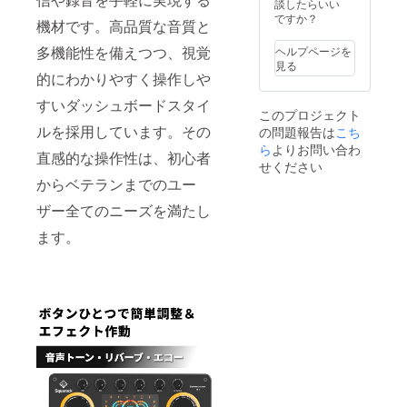
が販売
す。ご
談したらいい
予定価
了承く
ですか？
機材です。高品質な音質と
格より
ださ
下がる
い。 ※
多機能性を備えつつ、視覚
ヘルプページを
可能性
ご注文
見る
もござ
状況、
的にわかりやすく操作しや
いま
使用部
す。 ※
すいダッシュボードスタイ
材の供
このプロジェクト
デザイ
給状
ルを採用しています。その
の問題報告は
こち
ン・仕
況、製
様は変
ら
よりお問い合わ
造工程
直感的な操作性は、初心者
更にな
上の都
せください
る可能
合等に
からベテランまでのユー
性もご
より出
ざいま
荷時期
ザー全てのニーズを満たし
す。ご
が遅れ
了承く
ます。
る場合
ださ
があり
い。 ※
ます。
ご注文
状況、
使用部
材の供
給状
況、製
造工程
上の都
合等に