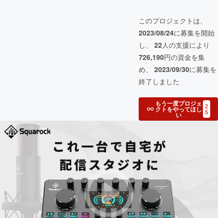
このプロジェクトは、
2023/08/24
に募集を開始
し、
22
人の支援により
726,190
円の資金を集
め、
2023/09/30
に募集を
終了しました
もう一度プロジェ
2
クトをやってほし
5
い