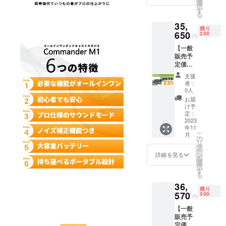
3.5mm
規販売
選
ご注文
択
オー
価格が
す
状況、
る
ディオ
販売予
使用部
35,
ケーブ
定価格
材の供
残り
ル×2 ・
650
より下
200
給状
円
USB-C
がる可
況、製
【一般
データ/
能性も
造工程
販売予
充電
ござい
上の都
定価格
ケーブ
ます。
合等に
46,300
ル×2 ・
※デザイ
より出
支援
円の
フック&
ン・仕
荷時期
者：
23%オ
ループ
様は変
0人
が遅れ
フ】(税
×5 ・
更にな
る場合
お届
込・送
STU1+1
る可能
け予
があり
料無料)
マイク
定：
性もご
ます。
・
2023
×1 ・
ざいま
年11
Comma
XLR-
す。ご
こ
月
nder
XLR
の
了承く
リ
M1 本
ケーブ
タ
ださ
ー
体×1 ・
ル×1 ・
ン
い。 ※
詳細を見る
を
3.5mm
マイク
選
ご注文
択
オー
アーム
す
状況、
る
ディオ
×1 ・
使用部
36,
ケーブ
ショッ
材の供
残り
ル×2 ・
570
クマウ
300
給状
円
USB-C
ント×1
況、製
【一般
データ/
・マイ
造工程
販売予
充電
ク
上の都
定価格
ケーブ