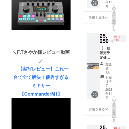
代理店事業
年11
Comma
こ
月
を本格稼働
nder
の
リ
M1 本
させまし
タ
ー
体×1 ・
ン
詳細を見る
た。
を
3.5mm
選
択
オー
す
る
ディオ
25,
ケーブ
残り
ル×2 ・
250
199
円
USB-C
【一般
データ/
＼F.Tさやか様レビュー動画
販売予
充電
定価格
ケーブ
／
32,800
ル×2 ・
支援
円の
フック&
【実写レビュー】これ一
者：
23%オ
ループ
1人
フ】(税
×3 ※皆
台で全て解決！優秀すぎる
お届
込・送
様のご
け予
ミキサー
料無料)
支援に
定：
・
2023
より量
【CommanderM1】
年11
Comma
産効率
こ
月
nder
が向上
の
リ
M1 本
した場
タ
ー
体×1 ・
合、正
ン
詳細を見る
を
3.5mm
規販売
選
択
オー
価格が
す
る
ディオ
販売予
25,
ケーブ
定価格
残り