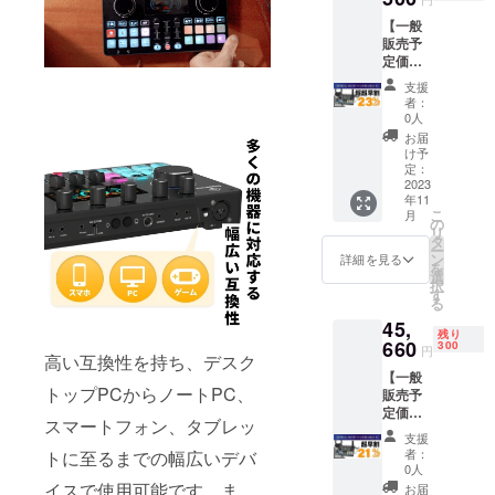
USB-C
ント×1
もござ
造工程
【一般
データ/
・マイ
いま
上の都
販売予
充電
ク
す。 ※
合等に
定価格
ケーブ
フォー
デザイ
より出
57,800
ル×2 ・
ムカ
ン・仕
荷時期
支援
円の
フック&
バー×1
様は変
者：
が遅れ
23%オ
ループ
※皆様の
0人
更にな
る場合
フ】(税
×5 ・
ご支援
る可能
お届
があり
込・送
STU1+1
により
け予
性もご
ます。
料無料)
マイク
定：
量産効
ざいま
・
2023
×1 ・
率が向
す。ご
年11
Comma
XLR-
上した
了承く
こ
月
nder
XLR
の
場合、
ださ
リ
M1 本
ケーブ
タ
正規販
い。 ※
ー
体×1 ・
ル×1 ・
ン
売価格
詳細を見る
ご注文
を
3.5mm
マイク
選
が販売
状況、
択
オー
アーム
す
予定価
使用部
る
ディオ
×1 ・
格より
材の供
45,
ケーブ
ショッ
下がる
給状
残り
ル×2 ・
660
クマウ
300
可能性
況、製
円
高い互換性を持ち、デスク
USB-C
ント×1
もござ
造工程
【一般
データ/
・マイ
いま
上の都
トップPCからノートPC、
販売予
充電
ク
す。 ※
合等に
定価格
ケーブ
フォー
デザイ
より出
スマートフォン、タブレッ
57,800
ル×2 ・
ムカ
ン・仕
荷時期
支援
円の
フック&
バー×1
様は変
者：
トに至るまでの幅広いデバ
が遅れ
21%オ
ループ
・ヘッ
0人
更にな
る場合
フ】(税
×5 ・
ドホン
イスで使用可能です。ま
る可能
お届
があり