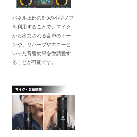
より出
荷時期
が遅れ
る場合
パネル上部の6つの小型ノブ
があり
ます。
を利用することで、マイク
から出力される音声のトー
ンや、リバーブやエコーと
いった音響効果を微調整す
ることが可能です。