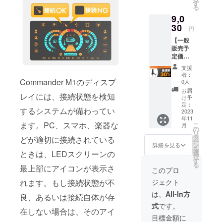
オー
アーム
す
規販売
ご注文
る
ディオ
×1 ・
価格が
状況、
9,0
ケーブ
ショッ
販売予
使用部
ル×2 ・
30
クマウ
定価格
材の供
円
USB-C
ント×1
より下
給状
【一般
データ/
・マイ
がる可
況、製
販売予
充電
ク
能性も
造工程
定価格
ケーブ
フォー
ござい
上の都
12,900
ル×2 ・
ムカ
ます。
合等に
支援
円の
フック&
バー×1
※デザイ
者：
より出
30%オ
ループ
Commander M1のディスプ
・ヘッ
0人
ン・仕
荷時期
フ】(税
×5 ・
ドホン
様は変
お届
が遅れ
レイには、接続状態を検知
込・送
STU1+1
×1 ※皆
け予
更にな
る場合
料無料)
マイク
定：
様のご
る可能
があり
するシステムが備わってい
・STU1
2023
×1 ・
支援に
性もご
ます。
年11
マイク
XLR-
より量
ざいま
ます。PC、スマホ、楽器な
こ
月
×1 ・
XLR
の
産効率
す。ご
リ
3.5mm
ケーブ
タ
が向上
了承く
どが適切に接続されている
ー
TRS-
ル×1 ・
ン
した場
詳細を見る
ださ
を
XLR
マイク
選
ときは、LEDスクリーンの
合、正
い。 ※
択
ケーブ
アーム
す
規販売
ご注文
る
ル×1 ・
最上部にアイコンが表示さ
×1 ・
価格が
このプロ
状況、
マイク
ショッ
販売予
使用部
ジェクト
れます。もし接続状態が不
アーム
クマウ
定価格
材の供
×1 ・
ント×1
より下
は、
All-In方
給状
良、あるいは接続自体が存
ショッ
・マイ
がる可
況、製
式
です。
クマウ
ク
能性も
造工程
在しない場合は、そのアイ
ント×1
フォー
ござい
目標金額に
上の都