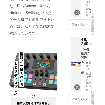
込・送
STU1+1
×1 ※皆
け予
性もご
ます。
料無料)
た、PlayStation、Xbox、
マイク
定：
様のご
ざいま
・
2023
×1 ・
支援に
す。ご
年11
Nintendo Switchといった
Comma
XLR-
より量
了承く
こ
月
nder
XLR
の
産効率
ださ
リ
ゲーム機でも使用できるた
M1 本
ケーブ
タ
が向上
い。 ※
ー
体×1 ・
ル×1 ・
ン
した場
詳細を見る
ご注文
め、ほとんど全ての端末で
を
3.5mm
マイク
選
合、正
状況、
択
オー
アーム
す
規販売
対応しています。
使用部
る
ディオ
×1 ・
価格が
材の供
46,
ケーブ
ショッ
販売予
給状
ル×2 ・
240
クマウ
定価格
況、製
円
USB-C
ント×1
より下
造工程
【一般
データ/
・マイ
がる可
上の都
販売予
充電
ク
能性も
合等に
定価格
ケーブ
フォー
ござい
より出
57,800
ル×2 ・
ムカ
ます。
荷時期
支援
円の
フック&
バー×1
※デザイ
者：
が遅れ
20%オ
ループ
・ヘッ
0人
ン・仕
る場合
フ】(税
×5 ・
ドホン
様は変
お届
があり
込・送
STU1+1
×1 ※皆
け予
更にな
ます。
料無料)
マイク
定：
様のご
る可能
・
2023
×1 ・
支援に
性もご
年11
Comma
XLR-
より量
ざいま
こ
月
nder
XLR
の
産効率
す。ご
リ
M1 本
ケーブ
タ
が向上
了承く
ー
体×1 ・
ル×1 ・
ン
した場
詳細を見る
ださ
を
3.5mm
マイク
選
合、正
い。 ※
択