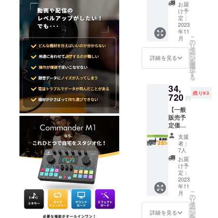
フ】(税
×3 ※皆
更にな
る場合
お届
込・送
様のご
る可能
け予
があり
料無料)
支援に
定：
性もご
ます。
・
2023
より量
ざいま
年11
Comma
産効率
す。ご
こ
月
nder
が向上
の
了承く
リ
M1 本
した場
タ
ださ
ー
体×1 ・
合、正
ン
い。 ※
詳細を見る
を
3.5mm
規販売
選
ご注文
択
オー
価格が
す
状況、
る
ディオ
販売予
使用部
34,
ケーブ
定価格
材の供
残り93
ル×2 ・
720
より下
給状
円
USB-C
がる可
況、製
【一般
データ/
能性も
造工程
販売予
充電
ござい
上の都
定価格
ケーブ
ます。
合等に
46,300
ル×2 ・
※デザイ
より出
支援
円の
フック&
ン・仕
荷時期
者：
25%オ
ループ
様は変
7人
が遅れ
フ】(税
×3 ※皆
更にな
る場合
お届
込・送
様のご
る可能
け予
があり
料無料)
支援に
定：
性もご
ます。
・
2023
より量
ざいま
年11
Comma
産効率
す。ご
こ
月
nder
が向上
の
了承く
リ
M1 本
した場
タ
ださ
ー
体×1 ・
合、正
ン
い。 ※
詳細を見る
を