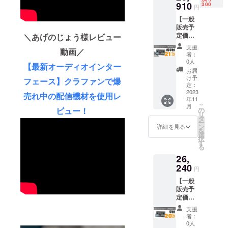
ル×2 ・
910
より下
300
円
USB-C
がる可
【一般
データ/
能性も
販売予
充電
ござい
定価格
＼あげのじょう様レビュー
ケーブ
ます。
32,800
ル×2 ・
※デザイ
支援
動画／
円の
フック&
ン・仕
者：
21%オ
ループ
様は変
0人
【最新オーディオインター
フ】(税
×3 ※皆
更にな
お届
込・送
様のご
る可能
け予
フェース】クラファンで爆
料無料)
支援に
定：
性もご
・
2023
より量
ざいま
売れ中の配信機材を使用レ
年11
Comma
産効率
す。ご
こ
月
nder
が向上
ビュー！
の
了承く
リ
M1 本
した場
タ
ださ
ー
体×1 ・
合、正
ン
い。 ※
詳細を見る
を
3.5mm
規販売
選
ご注文
択
オー
価格が
す
状況、
る
ディオ
販売予
使用部
26,
ケーブ
定価格
材の供
ル×2 ・
240
より下
給状
円
USB-C
がる可
況、製
【一般
データ/
能性も
造工程
販売予
充電
ござい
上の都
定価格
ケーブ
ます。
合等に
32,800
ル×2 ・
※デザイ
より出
支援
円の
フック&
ン・仕
荷時期
者：
20%オ
ループ
様は変
0人
が遅れ