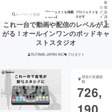
新
ロ
規
グ
会
プロジェクトを掲載
プロジェクトを
/
するには
さがす
イ
員
ン
登
これ一台で動画や配信のレベルが上
録
がる！オールインワンのポッドキャ
ストスタジオ
人気のプロ
注目のリ
注目の新着プロ
募集終了が近いプ
もうすぐ公開
ジェクト
ターン
ジェクト
ロジェクト
されます
RUTAWA JAPAN INC
プロダクト
アート・写真
音楽
現在の支援総
テクノロジー・ガジェット
ゲーム・サ
額
726,
映像・映画
書籍・雑誌
190
ビジネス・起業
チャレンジ