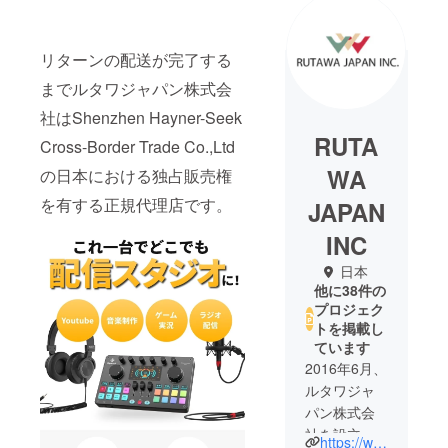
リターンの配送が完了する
までルタワジャパン株式会
社はShenzhen Hayner-Seek
RUTA
Cross-Border Trade Co.,Ltd
WA
の日本における独占販売権
を有する正規代理店です。
JAPAN
INC
日本
他に38件の
プロジェク
トを掲載し
ています
2016年6月、
ルタワジャ
パン株式会
社を設立。
https://www.rutawa.com/