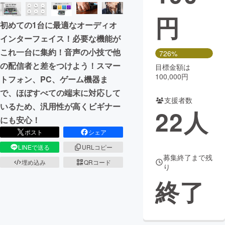
円
まちづくり・地域活性化
初めての1台に最適なオーディオ
インターフェイス！必要な機能が
CAMPFIRE for Social Good
CAMPFIRE Creation
これ一台に集約！音声の小技で他
726%
CAMPFIREふるさと納税
machi-ya
コミュニティ
の配信者と差をつけよう！スマー
目標金額は
100,000円
トフォン、PC、ゲーム機器ま
で、ほぼすべての端末に対応して
支援者数
いるため、汎用性が高くビギナー
22
人
にも安心！
ポスト
シェア
LINEで送る
URLコピー
募集終了まで残
埋め込み
QRコード
り
終了