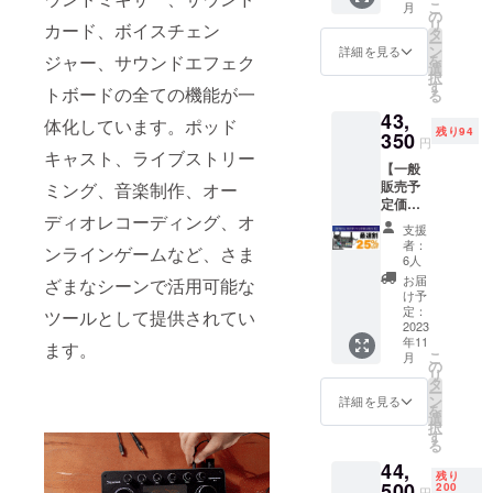
了承く
こ
月
nder
XLR
の
場合、
ださ
リ
カード、ボイスチェン
M1 本
ケーブ
タ
正規販
い。 ※
ー
体×1 ・
ル×1 ・
ン
売価格
詳細を見る
ご注文
を
ジャー、サウンドエフェク
3.5mm
マイク
選
が販売
状況、
択
オー
アーム
す
予定価
使用部
トボードの全ての機能が一
る
ディオ
×1 ・
格より
材の供
43,
ケーブ
ショッ
下がる
体化しています。ポッド
給状
残り94
ル×2 ・
350
クマウ
可能性
況、製
円
USB-C
ント×1
キャスト、ライブストリー
もござ
造工程
【一般
データ/
・マイ
いま
上の都
販売予
ミング、音楽制作、オー
充電
ク
す。 ※
合等に
定価格
ケーブ
フォー
デザイ
より出
ディオレコーディング、オ
57,800
ル×2 ・
ムカ
ン・仕
荷時期
支援
円の
フック&
バー×1
様は変
者：
が遅れ
ンラインゲームなど、さま
25%オ
ループ
※皆様の
6人
更にな
る場合
フ】(税
×5 ・
ご支援
る可能
お届
があり
ざまなシーンで活用可能な
込・送
STU1+1
により
け予
性もご
ます。
料無料)
マイク
定：
量産効
ツールとして提供されてい
ざいま
・
2023
×1 ・
率が向
す。ご
年11
Comma
XLR-
ます。
上した
了承く
こ
月
nder
XLR
の
場合、
ださ
リ
M1 本
ケーブ
タ
正規販
い。 ※
ー
体×1 ・
ル×1 ・
ン
売価格
詳細を見る
ご注文
を
3.5mm
マイク
選
が販売
状況、
択
オー
アーム
す
予定価
使用部
る
ディオ
×1 ・
格より
材の供
44,
ケーブ
ショッ
下がる
給状
残り
ル×2 ・
500
クマウ
200
可能性
況、製
円