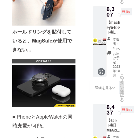
見つけた魅
る
般販売
本語取
力的な商品
8,3
予定価
扱説明
残り9
格：
07
を国内で展
書 ・保
円
6,490円
証書 ※
開するセレ
【mach
（税
送料・
クト・ブラ
i-yaセッ
込） ■
消費税
ホールドリングを貼付して
ト割】
リター
ンディング
込み
MaGdg
ン内容
支援
いると、MagSafeが使用で
ができるよ
et
・
者：
Charge
うにもなり
MaGdg
16人
きない...
Ring
et
お届
ました。
White×
Charge
け予
これから、
2個
Ring ・
定：
≪36％
2023
MaGdg
まだまだや
年10
OFF≫
et
りたいこと
こ
月
12,980
Support
の
リ
がありま
円（税
Plate ・
タ
ー
込）
USB
ン
詳細を見る
す。シンシ
を
→8,307
Type-C
選
択
アならでは
円（税
ケーブ
す
る
込） 一
のオリジナ
ル ・日
8,4
般販売
本語取
ル商品を増
残り23
予定価
37
扱説明
円
やし、国内
■iPhoneとAppleWatchの
同
格：
書 ・保
【セッ
6,490円
証書 ※
だけでなく
時充電
が可能。
ト割】
×2＝
送料・
全世界に笑
MaGdg
12,980
消費税
et
顔を届けら
円（税
込み
支援