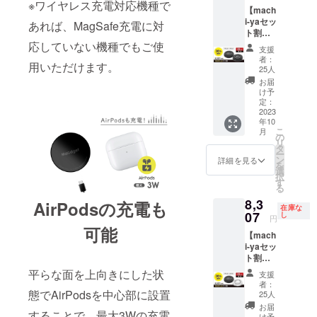
get
ル ×2 ・
※ワイヤレス充電対応機種で
【mach
Charge
日本語
i-yaセッ
あれば、MagSafe充電に対
Ringは
取扱説
ト割】
付属し
明書 ×2
MaGdg
応していない機種でもご使
ませ
・保証
支援
et
ん。 ■
書 ×2 ※
者：
用いただけます。
Charge
リター
25人
送料・
Ring
ン内容
消費税
お届
Black×
・
け予
込み
2個
定：
MaGdg
≪36％
2023
et
年10
OFF≫
Stand
こ
月
12,980
の
(Black)
リ
円（税
タ
・
ー
込）
ン
MaGdg
詳細を見る
を
→8,307
選
et
択
円（税
す
Stand
る
込） 一
Plate ・
8,3
般販売
AirPodsの充電も
MaGdg
在庫な
予定価
07
し
et
円
格：
Support
可能
【mach
6,490円
Plate ・
i-yaセッ
×2＝
日本語
ト割】
12,980
取扱説
MaGdg
円（税
平らな面を上向きにした状
明書 ・
支援
et
込） ■
保証書
者：
Charge
リター
態でAirPodsを中心部に設置
25人
※送料・
Ring
ン内容
消費税
お届
することで、最大3Wの充電
Black＋
・
け予