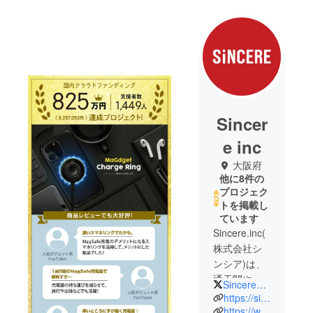
Sincer
e inc
大阪府
他に8件の
プロジェク
トを掲載し
ています
Sincere.inc(
株式会社シ
ンシア)は、
通天閣やあ
SincereSquare
べのハルカ
https://sincere-inc.jp/
スが臨める
https://www.sincere-store.com/