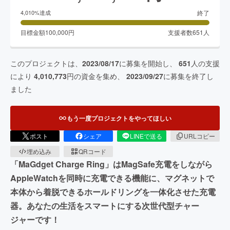
終了
4,010
%達成
目標金額
100,000
円
支援者数
651
人
このプロジェクトは、
2023/08/17
に募集を開始し、
651
人の支援
により
4,010,773
円の資金を集め、
2023/09/27
に募集を終了し
ました
もう一度プロジェクトをやってほしい
ポスト
シェア
LINEで送る
URLコピー
埋め込み
QRコード
「MaGdget Charge Ring」はMagSafe充電をしながら
AppleWatchを同時に充電できる機能に、マグネットで
本体から着脱できるホールドリングを一体化させた充電
器。あなたの生活をスマートにする次世代型チャー
ジャーです！