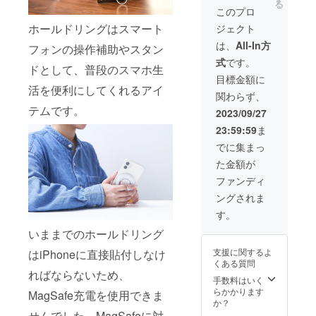
る
格：
Plate
このプロ
4,950円
×2 ・
ホールドリングはスマート
ジェクト
（税
USB
込）
Type-C
は、
All-In方
フォンの操作補助やスタン
※MaGd
ケーブ
式
です。
get
ル ×2 ・
ドとして、普段のスマホ生
Charge
日本語
目標金額に
Ringは
取扱説
活を便利にしてくれるアイ
関わらず、
付属し
明書 ×2
テムです。
ませ
・保証
2023/09/27
ん。 ■
書 ×2 ※
23:59:59
ま
リター
送料・
ン内容
消費税
でに集まっ
・
込み
た金額が
MaGdg
et
ファンディ
Stand
ングされま
(Black)
・
す。
MaGdg
いままでのホールドリング
et
Stand
支援に関するよ
はiPhoneに直接貼付しなけ
Plate ・
くある質問
MaGdg
ればならないため、
et
手数料はいく
Support
らかかります
MagSafe充電を使用できま
Plate ・
か？
日本語
せんでした。MagSafeに対