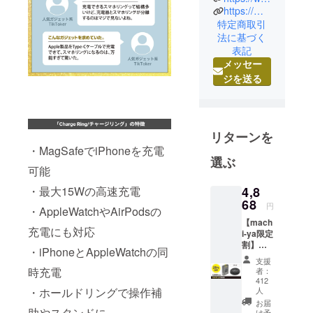
https://magdget.com/
大阪のミナ
特定商取引
ミ地域に会
法に基づく
社を構えて
表記
います。
メッセー
大阪には、
ジを送る
食べ物やお
笑いなど独
自の文化で
人を喜ばせ
リターンを
・MagSafeでiPhoneを充電
たいという
選ぶ
ホスピタリ
可能
ティがあり
4,8
・最大15Wの高速充電
ます。
68
円
・AppleWatchやAirPodsの
私たちはそ
【mach
れを雑貨で
充電にも対応
i-ya限定
実現するた
割】
・iPhoneとAppleWatchの同
MaGdg
めに、笑顔
支援
et
時充電
者：
になれるよ
Charge
412
うなものを
Ring
人
・ホールドリングで操作補
Black
発信してい
お届
助やスタンドに
≪25％
け予