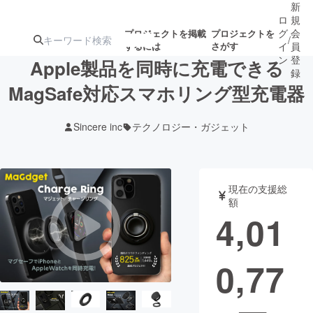
新
ロ
規
グ
会
プロジェクトを掲載
プロジェクトを
/
するには
さがす
イ
員
ン
登
Apple製品を同時に充電できる
録
MagSafe対応スマホリング型充電器
人気のプロ
注目のリ
注目の新着プロ
募集終了が近いプ
もうすぐ公開
Sincere inc
テクノロジー・ガジェット
ジェクト
ターン
ジェクト
ロジェクト
されます
アート・写真
音楽
現在の支援総
額
4,01
テクノロジー・ガジェット
ゲーム・サ
0,77
映像・映画
書籍・雑誌
ビジネス・起業
チャレンジ