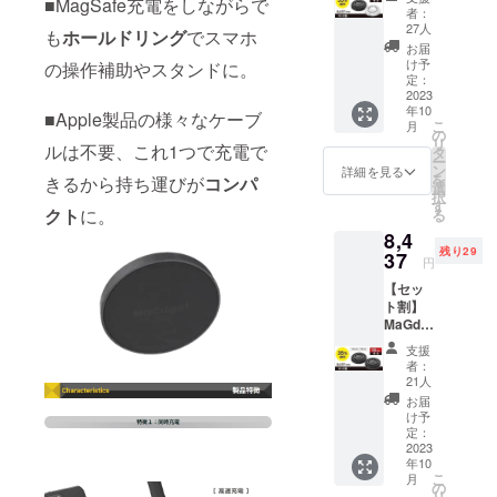
■MagSafe充電をしながらで
Charge
込） ■
者：
れる商品を
Ring
リター
27人
も
ホールドリング
でスマホ
企画してい
Black＋
ン内容
お届
White
・
きたいと
け予
の操作補助やスタンドに。
≪35％
MaGdg
定：
思っていま
OFF≫
2023
et
年10
す。
12,980
Charge
■Apple製品の様々なケーブ
こ
月
円（税
Ring ×2
の
リ
ルは不要、これ1つで充電で
込）
・
タ
ー
→8,437
MaGdg
ン
詳細を見る
を
きるから持ち運びが
コンパ
円（税
et
選
択
込） 一
Support
す
クト
に。
る
般販売
Plate
8,4
予定価
×2 ・
残り29
格：
37
USB
円
6,490円
Type-C
【セッ
×2＝
ケーブ
ト割】
12,980
ル ×2 ・
MaGdg
円（税
日本語
et
込） ■
取扱説
支援
Charge
リター
明書 ×2
者：
Ring
ン内容
・保証
21人
Black×
・
書 ×2 ※
お届
2個
MaGdg
送料・
け予
≪35％
et
定：
消費税
OFF≫
2023
Charge
込み
年10
12,980
Ring ×2
こ
月
円（税
・
の
リ