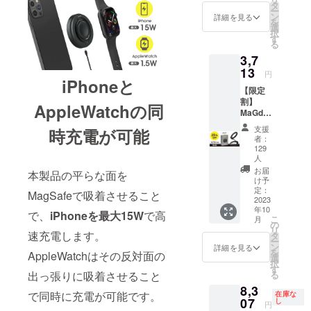
込）
MaGdg
タ
ー
→8,437
et
ン
詳細を見る
を
円（税
Support
選
択
込） 一
Plate
す
る
般販売
×2 ・
3,7
予定価
USB
格：
13
Type-C
円
iPhoneと
6,490円
ケーブ
【限定
×2＝
ル ×2 ・
割】
12,980
日本語
AppleWatchの同
MaGdg
円（税
取扱説
et
込） ■
明書 ×2
支援
時充電が可能
Stand
リター
・保証
者：
≪25％
ン内容
書 ×2 ※
129
OFF≫
・
人
送料・
4,950円
MaGdg
消費税
お届
本製品の平らな面を
（税
et
け予
込み
込）
定：
Charge
MagSafeで吸着させること
2023
→3,713
Ring ×2
年10
円（税
で、
iPhoneを最大15W
で高
・
こ
月
込） 一
の
MaGdg
リ
速充電します。
般販売
タ
et
ー
予定価
ン
Support
詳細を見る
を
AppleWatchはその反対面の
格：
選
Plate
択
4,950円
す
×2 ・
出っ張りに吸着させること
る
（税
USB
8,3
込）
Type-C
で同時に充電が可能です。
在庫な
07
※MaGd
し
ケーブ
円