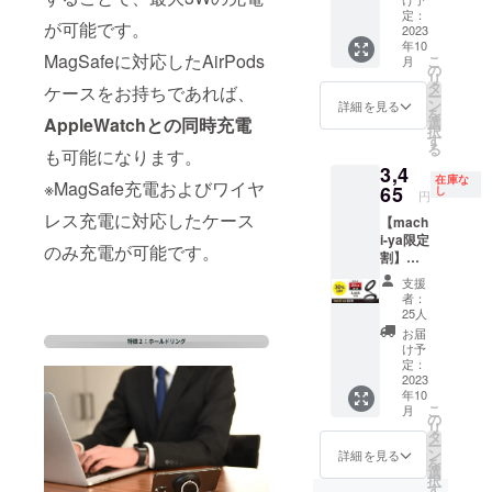
込み
White
MaGdg
定：
が可能です。
≪36％
2023
et
年10
OFF≫
Charge
MagSafeに対応したAirPods
こ
月
12,980
Ring ×2
の
リ
円（税
・
タ
ケースをお持ちであれば、
ー
込）
MaGdg
ン
詳細を見る
を
→8,307
et
選
AppleWatch
との同時充電
択
円（税
Support
す
る
込） 一
も可能になります。
Plate
3,4
般販売
×2 ・
在庫な
※MagSafe充電およびワイヤ
予定価
65
USB
し
円
格：
Type-C
レス充電に対応したケース
【mach
6,490円
ケーブ
i-ya限定
×2＝
ル ×2 ・
のみ充電が可能です。
割】
12,980
日本語
MaGdg
円（税
取扱説
支援
et
込） ■
明書 ×2
者：
Stand
リター
・保証
25人
≪30％
ン内容
書 ×2 ※
お届
OFF≫
・
送料・
け予
4,950円
MaGdg
定：
消費税
（税
2023
et
込み
年10
込）
Charge
こ
月
→3,465
Ring ×2
の
リ
円（税
・
タ
ー
込） 一
MaGdg
ン
詳細を見る
を
般販売
et
選
択
予定価
Support
す