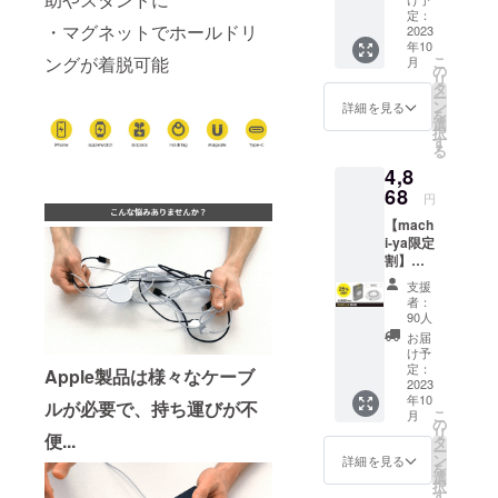
きたいとい
OFF≫
定：
・マグネットでホールドリ
2023
う想いで
6,490円
年10
（税
「SMILE
こ
ングが着脱可能
月
込）
の
リ
LIFE GIFT」
→4,868
タ
ー
円（税
ン
をコンセプ
詳細を見る
を
込） 一
選
トに掲げま
択
般販売
す
る
した。
予定価
4,8
格：
2006年の創
68
6,490円
円
業から多く
（税
【mach
の人・企業
込） ■
i-ya限定
リター
に助けら
割】
ン内容
れ、日本全
MaGdg
・
支援
et
MaGdg
国のお客
者：
Charge
et
90人
様、小売店
Ring
Charge
お届
White
様に商品が
Ring ・
け予
≪25％
定：
MaGdg
Apple製品は様々なケーブ
いきわたる
OFF≫
2023
et
ような会社
年10
6,490円
ルが必要で、持ち運びが不
Support
こ
月
（税
の
になりまし
Plate ・
リ
便...
込）
タ
USB
た。また、
ー
→4,868
ン
Type-C
詳細を見る
を
世界各国で
円（税
選
ケーブ
択
込） 一
す
ル ・日