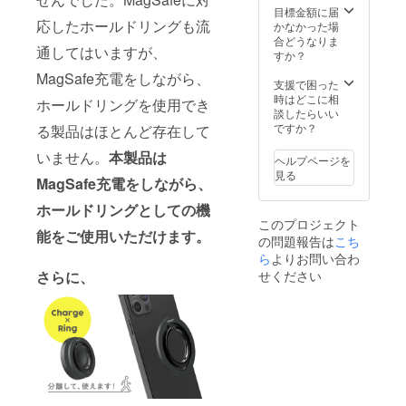
取扱説
目標金額に届
応したホールドリングも流
明書 ・
かなかった場
保証書
合どうなりま
通してはいますが、
※送料・
すか？
消費税
MagSafe充電をしながら、
込み
支援で困った
時はどこに相
ホールドリングを使用でき
談したらいい
ですか？
る製品はほとんど存在して
いません。
本製品は
ヘルプページを
見る
MagSafe充電をしながら、
ホールドリングとしての機
このプロジェクト
能をご使用いただけます。
の問題報告は
こち
ら
よりお問い合わ
さらに、
せください