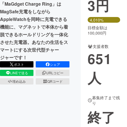
3
円
「MaGdget Charge Ring」は
まちづくり・地域活性化
MagSafe充電をしながら
AppleWatchを同時に充電できる
4,010%
機能に、マグネットで本体から着
目標金額は
CAMPFIRE for Social Good
CAMPFIRE Creation
100,000円
脱できるホールドリングを一体化
CAMPFIREふるさと納税
machi-ya
コミュニティ
させた充電器。あなたの生活をス
支援者数
マートにする次世代型チャー
651
ジャーです！
ポスト
シェア
人
LINEで送る
URLコピー
埋め込み
QRコード
募集終了まで残
り
終了