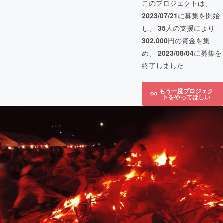
このプロジェクトは、
2023/07/21
に募集を開始
し、
35
人の支援により
302,000
円の資金を集
め、
2023/08/04
に募集を
終了しました
もう一度プロジェク
トをやってほしい