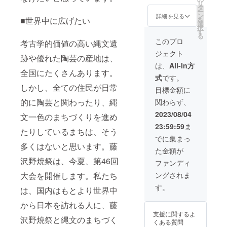
リ
封冷蔵
間〕、
タ
ー
14日
かけう
ン
詳細を見る
を
■世界中に広げたい
間〕、
どん（3
選
択
スモー
食）
す
る
クチー
〔未開
このプロ
考古学的価値の高い縄文遺
ズ〔未
封冷蔵
ジェクト
開封冷
14日
跡や優れた陶芸の産地は、
蔵6ヵ
間〕
は、
All-In方
月〕、
「原材
全国にたくさんあります。
式
です。
スモー
料及び
しかし、全ての住民が日常
クビー
添加物
目標金額に
フ〔未
等の食
的に陶芸と関わったり、縄
関わらず、
開封冷
品表示
蔵6週
はお届
2023/08/04
文一色のまちづくりを進め
間〕、
け商品
23:59:59
ま
豆腐の
のラベ
たりしているまちは、そう
みそ漬
ルに表
でに集まっ
け〔製
記され
多くはないと思います。藤
た金額が
造から7
ます。
日
沢野焼祭は、今夏、第46回
商品開
ファンディ
間〕、
封前に
ングされま
大会を開催します。私たち
かけそ
は必ず
ば（3食
お届け
す。
は、国内はもとより世界中
入り）
のリ
〔未開
ターン
から日本を訪れる人に、藤
封冷蔵
に貼付
支援に関するよ
14日
された
沢野焼祭と縄文のまちづく
くある質問
間〕、
ラベル