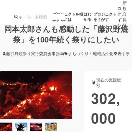
新
ロ
規
グ
会
プロジェクトを掲
はじ
プロジェクト
/
載するには
める
をさがす
イ
員
ン
登
岡本太郎さんも感動した「藤沢野焼
録
祭」を100年続く祭りにしたい
人気のプロ
注目のリ
注目の新着プロ
募集終了が近いプ
もうすぐ公開
藤沢野焼祭り実行委員会事務局
まちづくり・地域活性化
岩手県
ジェクト
ターン
ジェクト
ロジェクト
されます
アート・写真
音楽
現在の支援総
額
302,
テクノロジー・ガジェット
ゲーム・サ
000
映像・映画
書籍・雑誌
ビジネス・起業
チャレンジ