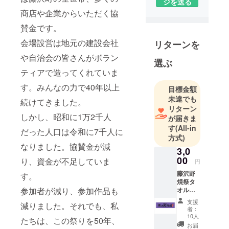
ジを送る
商店や企業からいただく協
賛金です。
会場設営は地元の建設会社
リターンを
や自治会の皆さんがボラン
選ぶ
ティアで造ってくれていま
す。みんなの力で40年以上
目標金額
未達でも
続けてきました。
リターン
しかし、昭和に1万2千人
が届きま
す
(All-in
だった人口は令和に7千人に
方式)
なりました。協賛金が減
3,0
00
り、資金が不足していま
円
藤沢野
す。
焼祭タ
参加者が減り、参加作品も
オル
（2023
支援
減りました。それでも、私
大会
者：
ver）
10人
たちは、この祭りを50年、
色：紫
お届