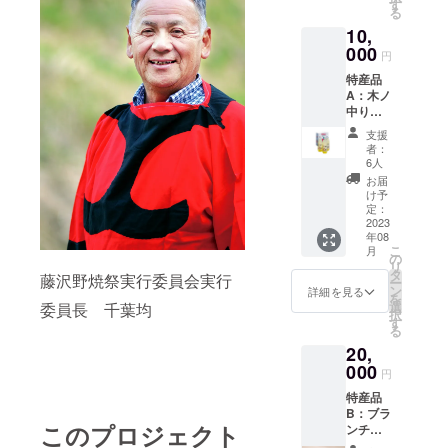
イズ：
す
る
M、L、
10,
LL
000
円
特産品
A：木ノ
中りん
ごのり
支援
んご
者：
ジュー
6人
ス
お届
1000ml
け予
×3本 賞
定：
味期
2023
年08
限：製
こ
月
造から1
の
リ
年間
タ
藤沢野焼祭実行委員会実行
ー
「原材
ン
詳細を見る
を
料及び
選
委員長 千葉均
択
添加物
す
る
等の食
20,
品表示
はお届
000
円
け商品
特産品
のラベ
B：ブラ
ルに表
このプロジェクト
ンチ
記され
セット
ます。