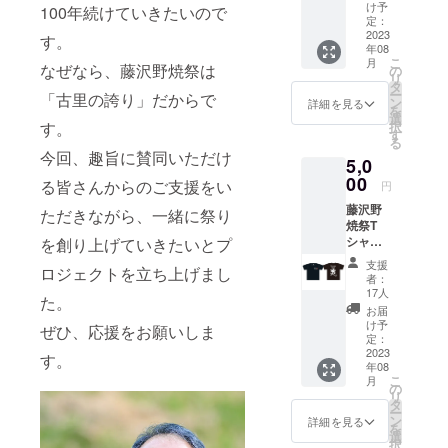
サイ
け予
100年続けていきたいので
ズ：
定：
110cm
2023
す。
年08
×20cm
こ
月
なぜなら、藤沢野焼祭は
の
リ
タ
ー
「古里の誇り」だからで
ン
詳細を見る
を
選
す。
択
す
る
今回、趣旨に賛同いただけ
5,0
00
る皆さんからのご支援をい
円
藤沢野
ただきながら、一緒に祭り
焼祭T
シャツ
を創り上げていきたいとプ
（2023
支援
ロジェクトを立ち上げまし
大会
者：
ver）
17人
た。
カ
お届
ラー：
け予
ぜひ、応援をお願いしま
ブラッ
定：
ク、ラ
2023
す。
年08
イトグ
こ
月
リー
の
リ
ン、ラ
タ
ー
イトブ
ン
詳細を見る
を
ルー サ
選
択