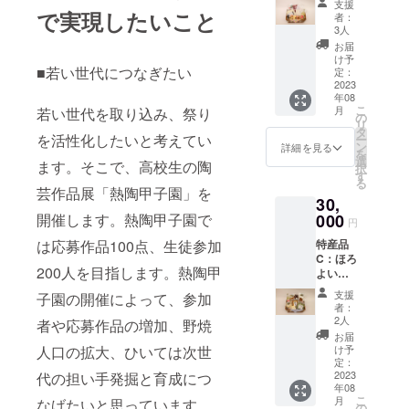
支援
（内容
商品開
で実現したいこと
者：
は以下
封前に
3人
のとお
は必ず
お届
り）
お届け
け予
館ヶ森
■若い世代につなぎたい
のリ
定：
高原豚
2023
ターン
年08
切落し
に貼付
こ
月
若い世代を取り込み、祭り
（200g
された
の
リ
）〔未
ラベル
タ
を活性化したいと考えてい
ー
開封冷
や注意
ン
詳細を見る
を
蔵10日
書きを
選
ます。そこで、高校生の陶
択
間〕、
ご確認
す
る
EMかも
くださ
芸作品展「熱陶甲子園」を
30,
ちゃん
い。」
米
000
開催します。熱陶甲子園で
円
（500g
特産品
は応募作品100点、生徒参加
）、 り
C：ほろ
んご
200人を目指します。熱陶甲
よい
ジュー
セット
ス〔製
支援
子園の開催によって、参加
（内容
造から1
者：
は以下
年
2人
者や応募作品の増加、野焼
のとお
半〕、
お届
り） 角
クッ
け予
人口の拡大、ひいては次世
煮・豚
キー
定：
足・豚
2023
代の担い手発掘と育成につ
〔製造
年08
まん
から14
こ
月
なげたいと思っています。
〔未開
日
の