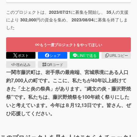
このプロジェクトは、
2023/07/21
に募集を開始し、
35
人の支援
により
302,000
円の資金を集め、
2023/08/04
に募集を終了しま
した
もう一度プロジェクトをやってほしい
ポスト
シェア
LINEで送る
URLコピー
埋め込み
QRコード
一関市藤沢町は、岩手県の最南端、宮城県境にある人口
約7,000人の町です。ここに、私たちが40年以上続けて
きた「土と炎の祭典」があります。”縄文の炎・藤沢野焼
祭”です。私たちは、藤沢野焼祭を100年続く祭りにした
いと考えています。今年は８月12,13日です。皆さん、ぜ
ひ応援してください。