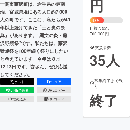
円
一関市藤沢町は、岩手県の最南
まちづくり・地域活性化
端、宮城県境にある人口約7,000
人の町です。ここに、私たちが40
43%
年以上続けてきた「土と炎の祭
目標金額は
CAMPFIRE for Social Good
CAMPFIRE Creation
700,000円
典」があります。”縄文の炎・藤
CAMPFIREふるさと納税
machi-ya
コミュニティ
沢野焼祭”です。私たちは、藤沢
支援者数
野焼祭を100年続く祭りにしたい
35
人
と考えています。今年は８月
12,13日です。皆さん、ぜひ応援
してください。
募集終了まで残
ポスト
シェア
り
LINEで送る
URLコピー
終了
埋め込み
QRコード