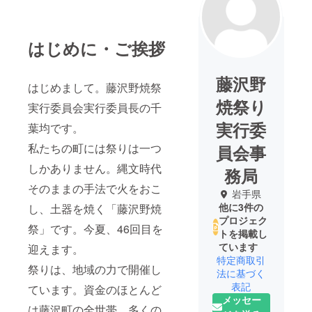
はじめに・ご挨拶
藤沢野
はじめまして。藤沢野焼祭
焼祭り
実行委員会実行委員長の千
実行委
葉均です。
私たちの町には祭りは一つ
員会事
しかありません。縄文時代
務局
そのままの手法で火をおこ
岩手県
他に3件の
し、土器を焼く「藤沢野焼
プロジェク
祭」です。今夏、46回目を
トを掲載し
ています
迎えます。
特定商取引
祭りは、地域の力で開催し
法に基づく
表記
ています。資金のほとんど
メッセー
は藤沢町の全世帯、多くの