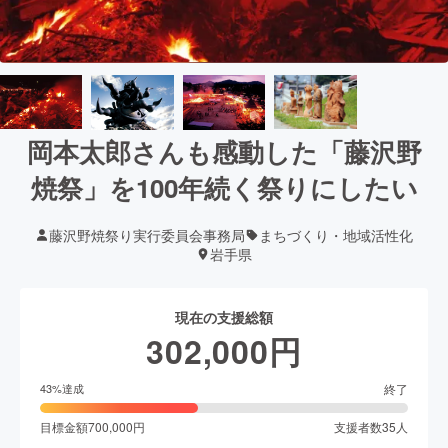
岡本太郎さんも感動した「藤沢野
焼祭」を100年続く祭りにしたい
藤沢野焼祭り実行委員会事務局
まちづくり・地域活性化
岩手県
現在の支援総額
302,000
円
終了
43
%達成
目標金額
700,000
円
支援者数
35
人