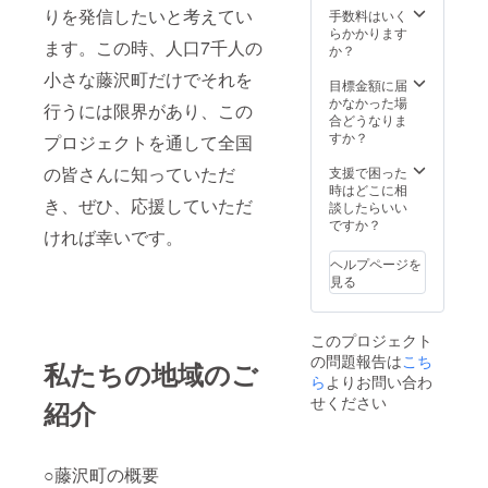
りんご
りを発信したいと考えてい
や注意
手数料はいく
ジュー
書きを
らかかります
ます。この時、人口7千人の
ス〔製
ご確認
か？
造から1
くださ
小さな藤沢町だけでそれを
年半〕
い。」
目標金額に届
「原材
かなかった場
行うには限界があり、この
料及び
合どうなりま
添加物
すか？
プロジェクトを通して全国
等の食
品表示
の皆さんに知っていただ
支援で困った
はお届
時はどこに相
き、ぜひ、応援していただ
け商品
談したらいい
のラベ
ですか？
ければ幸いです。
ルに表
記され
ヘルプページを
ます。
見る
商品開
封前に
は必ず
このプロジェクト
お届け
の問題報告は
こち
のリ
私たちの地域のご
ターン
ら
よりお問い合わ
に貼付
せください
紹介
された
ラベル
や注意
書きを
○藤沢町の概要
ご確認