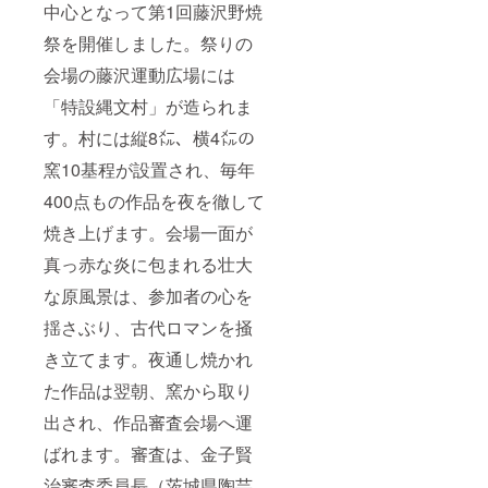
中心となって第1回藤沢野焼
祭を開催しました。祭りの
会場の藤沢運動広場には
「特設縄文村」が造られま
す。村には縦8㍍、横4㍍の
窯10基程が設置され、毎年
400点もの作品を夜を徹して
焼き上げます。会場一面が
真っ赤な炎に包まれる壮大
な原風景は、参加者の心を
揺さぶり、古代ロマンを掻
き立てます。夜通し焼かれ
た作品は翌朝、窯から取り
出され、作品審査会場へ運
ばれます。審査は、金子賢
治審査委員長（茨城県陶芸