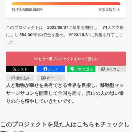
目標金額
500,000
円
支援者数
74
人
このプロジェクトは、
2023/09/07
に募集を開始し、
74
人の支援
により
584,000
円の資金を集め、
2023/10/31
に募集を終了しま
した
もう一度プロジェクトをやってほしい
ポスト
シェア
LINEで送る
URLコピー
埋め込み
QRコード
人と動物が幸せを共有できる世界を目指し、移動型マッ
サージサロンを開業して全国を周り、沢山の人の思い遣
りの心を増やしていきたいです。
このプロジェクトを見た人はこちらもチェックし