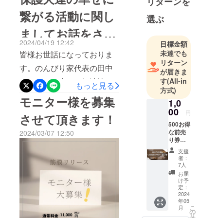
リターンを
力が取り柄の私が、行動で
円引かせていただきます。
繋がる活動に関し
選ぶ
きずに水面下で模索する期
前売り券の有効期限（2027
ましてお話をさせ
間は、悔しさと不安に押し
年5月）まで4回施術提供の
2024/04/19 12:42
目標金額
つぶされそうになり、情緒
ギフト
てください。
未達でも
皆様お世話になっておりま
も不安定になっていまし
券ーーーーーーーーーーー
リターン
す。のんびり家代表の田中
が届きま
た。今回の導入に向け、私
ーーーーーーーーーーこち
です。この度はご無沙汰し
す
(All-in
もっと見る
は目の前の壁に対し、多く
らは、マルシェor店舗・訪
方式)
てしまい申し訳ありませ
モニター様を募集
の方から「不可能だ」「厳
1,0
問でご使用いただけます。1
ん。そして、まずは初めに
00
円
しい」といった言葉を頂き
回利用の場合は80分で全身
させて頂きます！
モニター様募集からもうす
500お得
ました。無駄だと言われ、
施術＋フェイスマルシェ時
な前売
2024/03/07 12:50
ぐ2ヶ月この度ご協力くださ
り券！
諦めるよう促されたことも
にて使われる際や、4回に分
（まと
いました皆様、技術向上と
支援
あります。しかし、諦める
めての
ける際は、20分×４有効期限
者：
経験取得へのご協力誠にあ
ご使用
7人
わけにはいかず、できる方
（2027年5月）まで交通費
も可
お届
りがとうございました。本
能） 券
け予
法を探しながら、こっそり
参考価格※起点は岡山駅
の枚数
定：
日は保護犬達の幸せに繋が
に制限
2024
と導入に向けた準備を進め
※1km50円計算になります
年05
はござ
る活動に関しましてお話を
こ
月
ていきました。この期間、
いませ
例)15kmの場合は750円、往
の
リ
させてください。どういう
んの