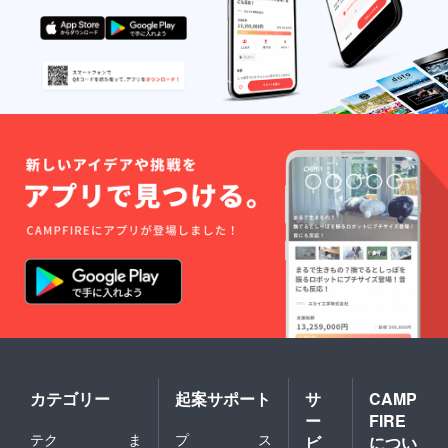
TikTok
の進出
予定）
・公式
LINEで
の写真
付き近
況報告
・半年
に一度
日本各
地どこ
かの県
のお土
産の郵
送 ー注
意ー
メール
より公
式LINE
の登録
をして
頂きま
す。 ス
ポン
カテゴリー
起案サポート
サ
CAMP
サー様
が男性
ー
FIRE
の場合
テク
ま
プ
ス
ビ
につい