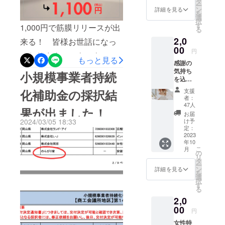
タ
まだ田中美来を知らない多
ー
復1500円その他、ご不明点
で、こ
ン
詳細を見る
事かと言うと、私は”動物達
を
の機会
選
くの方々に、知らないから
などございましたら、別途
択
にまと
す
1,000円で筋膜リリースが出
の幸せに繋がるサロン"を
る
めて入
こそ不安や不快感を与えて
ご連絡お願いいたします。
2,0
手して
来る！ 皆様お世話になっ
オープンする為に皆様から
しまったかもしれません。
おい
00
のんびり家 田中美来
円
ております。いよいよ、の
支援を頂きました。しか
て、美
もっと見る
また、失望された方もいる
感謝の
容ライ
んびり家プレOpenまで残り
し、実際には、オープンさ
気持ち
フを定
小規模事業者持続
かもしれません。やりたい
を込め
期的に
51日となりました。（プレ
せる事に夢中で、”動物達の
た込め
お得に
ことができず、動けない状
支援
化補助金の採択結
た手紙
始めま
オープンは4月28日の予定で
幸せに繋げれる"部分を見
者：
況にあって、「口だけだ」
をお送
しょう
47人
果が出ました！
す！！）そして、今回プレ
失っていたんだと、今回気
りしま
♡ 利用
お届
と思われているかもしれな
す 物や
時に、
け予
2024/03/05 18:33
に向けた施術の練習にお付
付き、考えの甘さや、計画
チケッ
前売り
定：
いと考えると、とても悔し
トは入
2023
券のご
き合いをしていただけるモ
の杜撰さを、心から反省し
年10
らない
提示を
かったです。身動きが取れ
こ
月
よ〜と
してい
の
ニター様を募集させていた
ております。実際のんびり
リ
ない現実が、私にとって本
いう方
ただき
タ
ー
だくことにしましたのでご
家は６月オープンですが、
は、お
ます
ン
詳細を見る
を
当に苦しいものでした。こ
気持ち
と、そ
選
択
支援者の皆様にもご連絡を
それはまだ動物の幸せに繋
でコチ
こから
す
の度、メディセル機器の導
る
ラを 選
1,500円
させていただきました。※今
げれるサロンではありませ
2,0
んで頂
offさせ
入が完了いたしましたが、
けると
00
て頂き
回のモニター施術は、クラ
ん。だからこそ、今回、ク
円
これに至るまでに想定以上
嬉しい
ます。
女性特
ファンのリターンとは別に
ラファンで頂きました、お
です(*
（同時