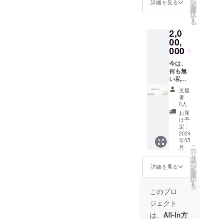
サーさ
のイニ
ン
点ー 有
詳細を見る
5月）ま
訪問 訪
を
んの
シャル
選
効期限
で 使用
問の場
択
Instagr
を記載
す
2024年
方法 ①
合は、
る
amQR
させて
5月〜
ご自宅
施術前
2,0
コード
頂きま
2027年
へ訪問
に一度
を置く
00,
す。 ※
5月 打
訪問の
コンタ
・ロゴ
支援
000
ち合わ
場合
円
クトを
入りT
時、必
せなど
は、施
取り訪
シャツ
今は、
ず備考
が生じ
術前に
問にな
にロゴ
何も無
欄に掲
た場合
一度コ
りま
の記載
い私で
載を希
は、公
ンタク
す。 密
（10
すが、
望され
共の場
トを取
支援
室を避
㎝）程
私のこ
るお名
での面
者：
り訪問
ける
ロゴ受
れから
前をご
会にな
0人
になり
為、男
け取り
の活動
記入く
ります
お届
ます。
性への
法→後
や、動
ださい
使用方
け予
密室を
訪問の
日公式
物や人
ー注
定：
法 ①ご
避ける
施術
LINEに
に対す
2024
意ー
自宅へ
為、男
は、お
年05
ロゴの
る想い
メール
訪問 訪
性への
断りし
こ
月
PDFを
に共感
より公
の
問の場
訪問の
ており
リ
送って
して応
式LINE
タ
合は、
施術
ます。
ー
頂きま
援する
の登録
ン
施術前
詳細を見る
は、お
別途交
を
す。 ・
よと
をして
選
に一度
断りし
通費や
択
同時に
言って
頂きま
す
コンタ
ており
宿泊費
る
ロゴを
下さ
す。 ス
クトを
このプロ
ます。
ををい
ホーム
る、初
ポン
取り訪
別途交
ただく
ジェクト
ページ
期投資
サー様
問にな
通費や
可能性
にも記
家さん
が男性
りま
は、
All-In方
宿泊費
もござ