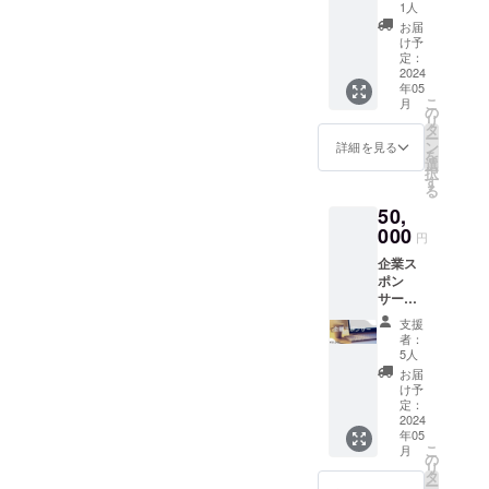
特典内
な施術
お選び
1人
しま
になり
セルの
容ー ・
を提供
頂けま
言えるはずなので、この度
す。）
お届
ます。
施術
マル
できる
せん。
け予
マル
前売り
は、医
シェ出
ご支援くださいました、皆
よう
定：
（ただ
シェで
券の有
療行為
店時に
2024
に、マ
し、ご
なく訪
効期限
には該
様には大変申し訳ございま
年05
そこで
ルシェ
支援者
問の場
（2024
こ
当しま
月
の写真
と訪問
の
様のお
合別途
年5月〜
せんが、動物の幸せに繋げ
リ
せん。
を公式
以外で
タ
住まい
交通費
2027年
ー
LINEで
も、 公
ン
の県以
詳細を見る
る活動になるまではもうし
や宿泊
5月）ま
を
プレゼ
共の場
選
外の県
費をを
でこの
択
ント（1
ばらくお待ち頂けますと、
を間借
す
の物を
いただ
間に一
る
回） ・
りし
送りま
く可能
度だけ
幸いです。また改めまし
50,
マル
て、特
す。）
性もご
使用し
シェ参
000
別なひ
内容に
ざいま
円
ていた
て、今回の変更に関しまし
加時に
と時を
関して
す。 施
だけま
企業ス
ご当地
送れる
は決定
てお手紙を用意させて頂き
術前に
す。 打
ポン
のキー
プラン
後メー
一度コ
ち合わ
サー枠
ホル
ますので、二重でのご報告
を考え
ルでお
ンタク
せなど
ー協賛
ダーを
ていま
知らせ
トを取
支援
が生じ
となってしまいますが、目
企業紹
一つ送
す。
します
者：
り訪問
た場合
介の方
りま
（2024
5人
一回の
になり
は、公
を通してくださいますと、
法ー ・
す。（1
年5月以
ご支援
お届
ます。
共の場
各マル
回） ・
降ラッ
け予
につき
幸いです。それでは、引き
前売り
での面
シェな
ホーム
定：
ピング
一回の
券の有
会にな
どイベ
2024
ページ
続きよろしくお願い致しま
をして
発送に
効期限
ります
年05
ント時
に個人
順次お
なりま
（2024
使用方
こ
月
す。のんびり家代表 田中
企業ス
スポン
の
届け）
す。
年5月〜
法 ①ご
リ
ポン
サー様
タ
ー注意
2027年
自宅へ
ー
美来