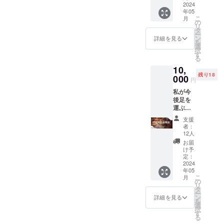
は、クラファンリターンに
膝痛・
2024
循環に
す。
が、本当に良かったです。
年05
敷のもんたわ鍼灸整骨院様
収益を安定させる事に専念
頭痛・
つなげ
（クー
こ
向けた行動、遅れてしまっ
月
生理痛
ます。
の
ポンを
この調子で今年の6月のオー
リ
で行わせていただきます。
させて頂き、その後、動物
などの
ご提示
タ
送らせ
たことに対する謝罪対応、
ー
不定愁
いただ
ン
プンに向け進めて行きます
詳細を見る
ていた
住所→〒710-0824 岡山県倉
達の幸せにつなげる為の活
を
訴へア
く券に
選
動物の幸せにつながるため
だくの
択
プロー
ので、よろしくお願いしま
つきま
す
敷市白楽町３００−１６モニ
動を目指して行きます。4月
で必ず
る
の計画などに合わせて、営
チし、
して
お願い
す。
10,
ター価格の料金期間は、令
28日プレオープン6月オープ
身体の
は、公
しま
業時間の変更やお得なキャ
残り18
バラン
000
式LINE
す。）
円
和6年 4/25日（木）までとさ
ン10月保護施設への月1回訪
スを整
から送
マル
ンペーンを考えています。
私が今
え、血
らせて
シェで
せていただきます。ご予約
問ケア&amp;売り上げの一
後足を
液やリ
頂きま
やっと止まっていた時間が
なく訪
運ぶマ
ンパの
す。
は、「モニター用完全予約
部寄付開始（予定）動物達
問の場
ルシェ
動き出します。これからも
循環を
（2024
合別途
支援
県の地
制」になっており、順次受
の為の活動内容▪行う事月に
促進。
年5月順
者：
交通費
どうぞよろしくお願いいた
域名物
本来の
次お届
12人
や宿泊
け付けますのでお早めにお
一回売り上げの一部寄付と
品を 小
美しさ
け） ー
お届
費をを
します。
さな箱
を引き
注意
け予
いただ
願い致します。ご予約・お
保護施設で、ボランティア
に詰め
出す幸
定：
点ー ご
く可能
込んで
2024
循環に
支援後
問い合わせは、のんびり家
さんやスタッフの方への施
性もご
年05
提供さ
つなげ
メール
ざいま
こ
月
せて頂
『公式』 ＠nonbr.666
術サービスを行います。▪目
ます。
の
から公
す。 施
リ
きます(*
ご提示
タ
式LINE
術前に
ー
的保護っ子達の認知拡大
´╰╯`๓)
いただ
ン
の友達
詳細を見る
一度コ
を
♬ （発
く券に
選
追加を
ンタク
と、スタッフさん達の飼育
択
送は
つきま
す
お願い
トを取
る
2024年
して
しま
疲れから来る体のケア。▪狙
り訪問