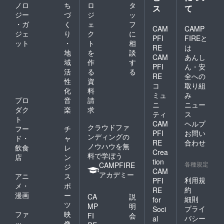
公共の
ノロ
ち
ロ
タ
ス
て
場以外
ジー
づ
ジ
ッ
や第三
・ガ
く
ェ
フ
者が不
CAM
CAMP
在の面
ジェ
り
ク
に
PFI
FIREと
会など
ット
・
ト
相
RE
は
は、 対
地
を
談
応不可
CAM
あんし
域
作
す
能とさ
PFI
ん・安
活
る
る
せてい
RE
全への
ただい
性
資
コ
取り組
ており
化
料
ミュ
み
ます。
プロ
音
請
ニ
ニュー
初期投
ダク
楽
求
資に関
ティ
ス
ト
しまし
CAM
ヘルプ
クラウドファ
フー
チ
て、最
PFI
お問い
ンディングの
大2年間
ド・
ャ
RE
合わせ
（2024
ノウハウを無
飲食
レ
Crea
年5月1
料で学ぼう
店
ン
日〜
tion
各種規定
CAMPFIRE
ジ
2026年
CAM
アカデミー
アニ
ス
5月１
利用規
PFI
日）の
メ・
ポ
約
RE
企業紹
漫画
ー
CA
説
細則
for
介をさ
ツ
MP
明
プライ
せて頂
Soci
ファ
映
FI
会
きま
バシー
al
ッ
像