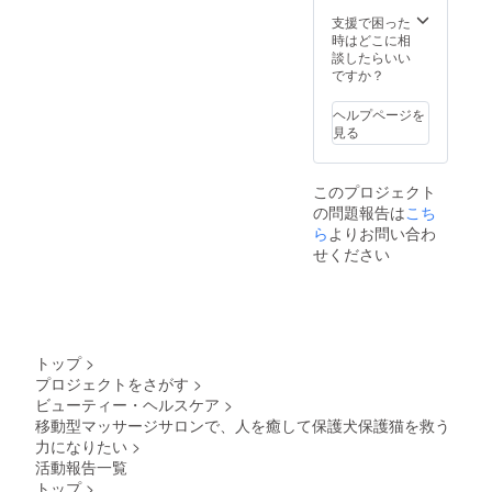
ます。
の記載
例)15k
意くだ
ペース
（今
（25
支援で困った
mの場
さい！
の費用
後、
㎝）程
時はどこに相
合は750
レンタ
はご負
YouTub
（個人
談したらいい
円、往
ルス
担お願
eや）
の場合
ですか？
復1500
ペース
いしま
ー注
イニ
円 ②レ
の費用
す ※こ
意ー
シャ
ンタル
ヘルプページを
はご負
の施術
メール
ル） ロ
スペー
見る
担お願
は、医
より公
ゴ受け
ス 都合
いしま
療行為
式LINE
取り法
の良い
す
ではあ
の登録
→後日
レンタ
りませ
このプロジェクト
をして
公式
ルス
ん。
の問題報告は
こち
頂きま
LINEに
ペース
す。 ス
ロゴの
ら
よりお問い合わ
をご用
ポン
PDFを
意くだ
せください
サー様
送って
さい！
が男性
頂きま
レンタ
の場合
す。 ・
ルス
公共の
同時に
ペース
場以外
ロゴを
の費用
や第三
ホーム
はご負
トップ
>
者が不
ページ
担お願
プロジェクトをさがす
>
在の面
にも記
いしま
ビューティー・ヘルスケア
>
会など
載させ
す ③マ
は、 対
て頂き
移動型マッサージサロンで、人を癒して保護犬保護猫を救う
ルシェ
応不可
ます。
力になりたい
>
会場 以
能とさ
（希望
後私が
活動報告一覧
せてい
者の
出店す
トップ
>