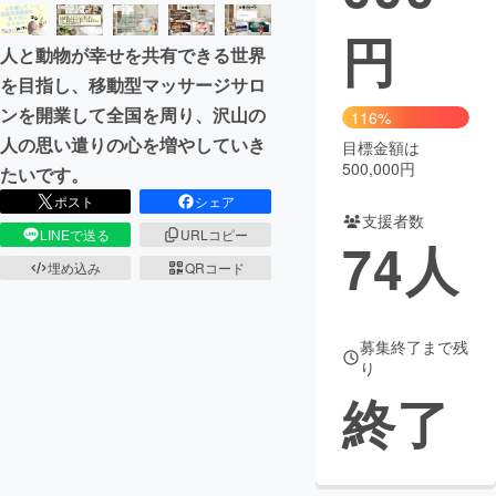
円
まちづくり・地域活性化
人と動物が幸せを共有できる世界
を目指し、移動型マッサージサロ
CAMPFIRE for Social Good
CAMPFIRE Creation
ンを開業して全国を周り、沢山の
116%
CAMPFIREふるさと納税
machi-ya
コミュニティ
人の思い遣りの心を増やしていき
目標金額は
500,000円
たいです。
ポスト
シェア
支援者数
LINEで送る
URLコピー
74
人
埋め込み
QRコード
募集終了まで残
り
終了