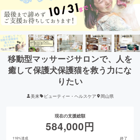
移動型マッサージサロンで、人を
癒して保護犬保護猫を救う力にな
りたい
美来
ビューティー・ヘルスケア
岡山県
現在の支援総額
584,000
円
終了
116
%達成