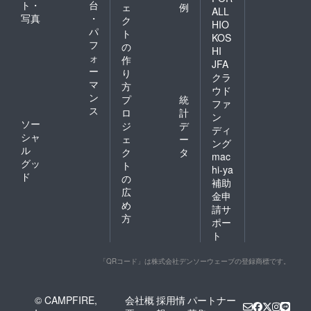
ト・
台
ェ
例
ALL
写真
・
ク
HIO
パ
ト
KOS
フ
の
HI
ォ
作
JFA
ー
り
クラ
マ
方
ウド
ン
プ
統
ファ
ス
ロ
計
ン
ソー
ジ
デ
ディ
シャ
ェ
ー
ング
ル
ク
タ
mac
グッ
ト
hi-ya
ド
の
補助
広
金申
め
請サ
方
ポー
ト
「QRコード」は株式会社デンソーウェーブの登録商標です。
© CAMPFIRE,
会社概
採用情
パートナー