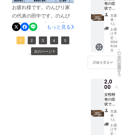
の時間がかかってしまいま
有の症
´╰╯`๓)
使用あ
お疲れ様です。のんびり家
なっておりリターンの施術
金は動物の活動ができる状
状であ
♬ 手紙
り） ご
した。そのため、クラウド
る、む
の発送
提示い
の代表の田中です。のんび
支援
は、Open後（6月以降）行
態になり改めて、活用させ
くみ・
は、ご
ただく
ファンディングのリターン
者：
冷え
支援後
り家プレオープンまで残り
前売り
1人
わせて頂きますので、ご理
てほしいと考えておりま
もっと見る
性・肩
が遅れてしまったこと、誠
順次送
券につ
お届
1ヶ月近くになりまた。今日
こり・
解いただけますと幸いで
す。私の考えが甘すぎ計画
らせて
きまし
け予
に申し訳ございません。皆
腰痛・
頂きま
定：
ては、
は、小規模事業者持続化補
1
2
3
4
5
す。ーーー注意事項ーーー
が杜撰だった為に、動物の
膝痛・
2024
す。
公式
様には多大なるご心配とご
年05
頭痛・
LINEか
助金の採択が下りましたの
専用の機械を用いた施術で
幸せに繋がる活動に進むま
こ
月
次のページ
生理痛
の
...
ら送ら
迷惑をおかけしたこと、深
リ
などの
で報告させて頂きます！12
タ
せて頂
はありますが、あくまも練
で少しお時間をいただきま
ー
不定愁
くお詫び申し上げます。の
ン
きま
詳細を見る
を
月の締切ギリギリまで商工
訴へア
習期間である事を、ご理
す事、本当に申し訳ござい
選
す。
択
んびり家を応援してくだ
プロー
す
（2024
会議所に通い詰めた甲斐が
る
解、ご了承いただけるモニ
ません。今後は、このよう
チし、
年5月順
さっている皆様、いつも本
2,0
身体の
次お届
あり、無事採択決まりまし
ター様を募集します。練習
なことが無いよう、慎重に
バラン
00
け） ー
当にありがとうございま
円
スを整
た。知り合いの方から連絡
注意
期間ですが使用するロー
進めて行きます。なので、
女性特
え、血
す。ようやく動物に関連す
点ー ご
有の症
があり、採択出てたよと教
液やリ
ション等の諸経費を踏まえ
今回の備品は全て実費で用
支援後
る活動を始めるための土台
状であ
ンパの
メール
えて頂きその瞬間とても嬉
最低限の料金は頂きます事
意させて頂き、リターンの
る、む
循環を
から公
支援
が整いました。人と動物の
くみ・
促進。
式LINE
者：
しかったです！しんどい出
をご了承いただけるモニ
施術は予定通り6月のオープ
冷え
本来の
1人
の友達
幸せを願い行動できます！
性・肩
美しさ
来事が続いてしまっていた
追加を
お届
ター様を募集します。モニ
ン後順次行わせて頂きま
こり・
を引き
これからなんです。今後
け予
お願い
腰痛・
事もあり、参っていました
出す幸
定：
ター期間中の施術場所は倉
す。まずは、のんびり家の
しま