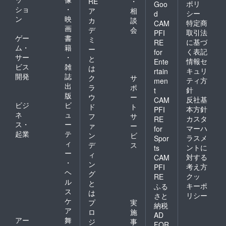
す。
RE
・
ポリ
Goo
（後
ショ
・
ア
相
シー
d
日、企
ン
映
カ
談
特定商
CAM
業紹介
画
デ
会
取引法
PFI
の契約
ゲー
書
ミ
書を
に基づ
RE
ム・
籍
ー
PDF
く表記
for
サー
・
で、送
と
情報セ
Ente
らせて
ビス
雑
は
キュリ
rtain
頂きま
開発
誌
ク
サ
ティ方
men
す。）
出
ラ
ポ
針
t
版
ウ
ー
反社基
CAM
ビジ
ビ
ド
ト
本方針
PFI
ネ
ュ
フ
サ
カスタ
RE
ス・
ー
ァ
ー
マーハ
for
起業
テ
ン
ビ
ラスメ
Spor
ィ
デ
ス
ントに
ts
ー
ィ
対する
CAM
・
ン
考え方
PFI
ヘ
グ
クッ
RE
ル
と
キーポ
ふる
ス
は
リシー
さと
ケ
プ
実
納税
ア
ロ
施
AD
アー
舞
ジ
事
FOR