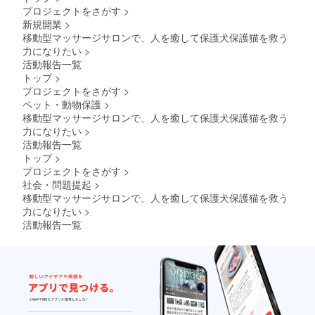
ただい
み） ・
るマル
プロジェクトをさがす
>
ており
Live配
シェの
新規開業
>
ます。
信での
会場で
スポン
CM風ス
移動型マッサージサロンで、人を癒して保護犬保護猫を救う
施術さ
サー期
ポン
せてい
力になりたい
>
限
サー企
ただき
活動報告一覧
（2024
業紹介
ます
トップ
>
年5月〜
（Live
プロジェクトをさがす
>
2024年
配信
10月）
ツール
ペット・動物保護
>
ホーム
は、ぽ
移動型マッサージサロンで、人を癒して保護犬保護猫を救う
ページ
こ
力になりたい
>
へのロ
ちゃ）
活動報告一覧
ゴの記
←現在
トップ
>
載と、
ポコ
ロゴ入
ちゃで
プロジェクトをさがす
>
りTシャ
ライ
社会・問題提起
>
ツの着
バー進
移動型マッサージサロンで、人を癒して保護犬保護猫を救う
用も
行中な
力になりたい
>
（2024
ので、
活動報告一覧
年5月〜
そこで
2024年
発信し
10月）
て行き
ます。
（今
後、
YouTub
eや