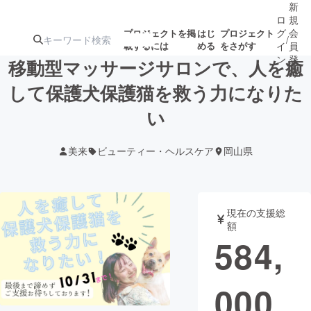
新
ロ
規
グ
会
プロジェクトを掲
はじ
プロジェクト
/
載するには
める
をさがす
イ
員
ン
登
移動型マッサージサロンで、人を癒
録
して保護犬保護猫を救う力になりた
い
人気のプロ
注目のリ
注目の新着プロ
募集終了が近いプ
もうすぐ公開
ジェクト
ターン
ジェクト
ロジェクト
されます
美来
ビューティー・ヘルスケア
岡山県
アート・写真
音楽
現在の支援総
テクノロジー・ガジェット
ゲーム・サ
額
584,
映像・映画
書籍・雑誌
000
ビジネス・起業
チャレンジ