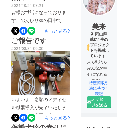
2024/10/31 09:21
皆様お世話になっておりま
す。のんびり家の田中で
美来
す。そろそろリターンのお
もっと見る
岡山県
手紙は届きましたでしょう
ご報告です
他に1件の
か？本日は、お問合せが
プロジェク
2024/08/31 09:00
トを掲載し
あったのでリターンチケッ
ています
トの使い方についてご説明
人も動物も
させていただきます。500お
みんなが幸
せになれる
得な前売り券（1000円OFF
世界の実現
特定商取引
クーポ
を目指して
法に基づく
ン）ーーーーーーーーーー
出来る事か
表記
いよいよ、念願のメディセ
メッセー
らコツコツ
ーーーーーーーーーーーこ
ジを送る
と行ってま
ル機器導入が完了いたしま
ちらは、マルシェor店舗・
いります。
した！この期間、本当に苦
訪問でご使用いただけま
もっと見る
しい時もありました。行動
す。通常のお値段より1000
保護犬達の幸せに