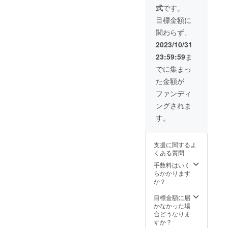
載させ
を募集
の場合
す。 密
ををい
いま
式
です。
て頂き
してい
公共の
室を避
ただく
す。 交
ます。
ま
場以外
ける
目標金額に
可能性
通費参
（希望
す⸜(๑’ᵕ’
や第三
為、男
もござ
考価格
関わらず、
者の
๑)⸝ （会
者が不
性への
いま
※起点は
み） ・
社でも
在の面
訪問の
2023/10/31
す。 交
岡山駅
Live配
個人で
会など
施術
通費参
※1km5
23:59:59
ま
信での
も大歓
は、 対
は、お
考価格
0円計算
CM風ス
迎で
応不可
断りし
でに集まっ
※起点は
になり
ポン
す） ー
能とさ
ており
岡山駅
ます
た金額が
サー企
初期投
せてい
ます。
※1km5
例)15k
業紹介
資特
ただい
別途交
ファンディ
0円計算
mの場
（Live
典ー ・
ており
通費や
になり
合は750
ングされま
配信
各マル
ます。
宿泊費
ます
円、往
ツール
シェな
スポン
ををい
す。
例)15k
復1500
は、ぽ
どイベ
サー期
ただく
mの場
円 ②レ
こ
ント時
限
可能性
合は750
ンタル
ちゃ）
初期投
（2024
もござ
円、往
スペー
支援に関するよ
←現在
資家さ
年5月〜
いま
復1500
ス 都合
くある質問
ポコ
んの
2024年
す。 交
円 ②レ
の良い
ちゃで
Instagr
8月）
手数料はいく
通費参
ンタル
レンタ
ライ
amQR
らかかります
考価格
スペー
ルス
バー進
コード
か？
※起点は
ス 都合
ペース
行中な
を置く
岡山駅
の良い
をご用
ので、
・ロゴ
目標金額に届
※1km5
レンタ
意くだ
そこで
入りエ
かなかった場
0円計算
ルス
さい！
発信し
プロン
合どうなりま
になり
ペース
レンタ
て行き
にロゴ
すか？
ます
をご用
ルス