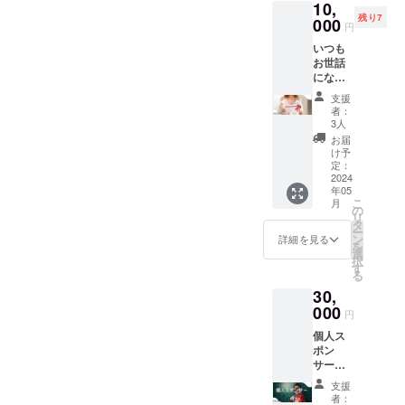
10,
5月以
は、公
す。
になり
残り7
降、マ
000
い体のケアだけでなく譲渡
式LINE
（クー
円
ます。
ルシェ
から送
ポンを
前売り
につながるきっかけや、ボ
いつも
参加時
らせて
送らせ
券の有
お世話
に足を
頂きま
ていた
効期限
ランティアさんの増員にも
になっ
運んだ
す。
だくの
（2024
ている
地域の
（2024
で必ず
繋がればと願っています。▪
支援
年5月〜
あの人
有名な
年5月順
お願い
者：
2027年
に、こ
物をご
活動場所まずは、岡山県内
次お届
3人
しま
5月）ま
の機会
支援い
け） ー
す。）
お届
で 密室
の活動に賛同してくださる
を利用
ただき
注意
け予
マル
を避け
して感
ました
定：
点ー ご
シェで
る為、
保護施設さんへ順番に足を
謝の気
2024
方から
支援後
なく訪
男性へ
年05
持ちを
順次送
メール
問の場
運びま
の訪問
こ
月
伝えま
らせて
の
から公
合別途
の施術
リ
せん
頂きま
タ
す。ーーーーーーーーーー
式LINE
交通費
は、お
ー
か？(*
す。）
ン
の友達
詳細を見る
や宿泊
断りし
を
ーーーーーーーーーーーま
´╰╯`๓)
ー注
選
追加を
費をを
ており
択
♬ 4回
意ー 中
す
お願い
いただ
ます。
る
だまだ、改善変更などを、
施術提
身は、
しま
く可能
（マル
30,
供のギ
3000円
す。
性もご
行なっていくかもしれませ
シェな
フト券
000
程の、
（クー
ざいま
円
ど、公
です ギ
物を想
んが、この予定で現在進め
ポンを
す。 施
共の場
個人ス
フトに
定して
送らせ
術前に
での施
ポン
ております。動物の幸せに
関しま
いま
ていた
一度コ
術は可
サー枠
して
す。 ご
だくの
ンタク
能で
繋がる活動ができて初めて
ースポ
は、更
当地の
で必ず
トを取
支援
す。）
ンサー
に特別
場所は
お願い
者：
り訪問
今回のクラファンは成功と
※メディ