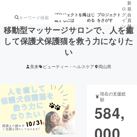
新
ロ
規
グ
会
プロジェクトを掲
はじ
プロジェクト
/
載するには
める
をさがす
イ
員
ン
登
移動型マッサージサロンで、人を癒
録
して保護犬保護猫を救う力になりた
い
人気のプロ
注目のリ
注目の新着プロ
募集終了が近いプ
もうすぐ公開
ジェクト
ターン
ジェクト
ロジェクト
されます
美来
ビューティー・ヘルスケア
岡山県
アート・写真
音楽
現在の支援総
テクノロジー・ガジェット
ゲーム・サ
額
584,
映像・映画
書籍・雑誌
000
ビジネス・起業
チャレンジ