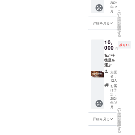
膝痛・
2024
循環に
す。
年05
頭痛・
つなげ
（クー
こ
月
生理痛
ます。
の
ポンを
リ
などの
ご提示
タ
送らせ
ー
不定愁
いただ
ン
詳細を見る
ていた
を
訴へア
く券に
選
だくの
択
プロー
つきま
す
で必ず
る
チし、
して
お願い
10,
身体の
は、公
しま
残り18
バラン
000
式LINE
す。）
円
スを整
から送
マル
私が今
え、血
らせて
シェで
後足を
液やリ
頂きま
なく訪
運ぶマ
ンパの
す。
問の場
ルシェ
循環を
（2024
合別途
支援
県の地
促進。
年5月順
者：
交通費
域名物
本来の
次お届
12人
や宿泊
品を 小
美しさ
け） ー
お届
費をを
さな箱
を引き
注意
け予
いただ
に詰め
出す幸
定：
点ー ご
く可能
込んで
2024
循環に
支援後
性もご
年05
提供さ
つなげ
メール
ざいま
こ
月
せて頂
ます。
の
から公
す。 施
リ
きます(*
ご提示
タ
式LINE
術前に
ー
´╰╯`๓)
いただ
ン
の友達
詳細を見る
一度コ
を
♬ （発
く券に
選
追加を
ンタク
択
送は
つきま
す
お願い
トを取
る
2024年
して
しま
り訪問