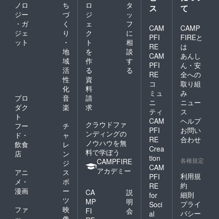
公共の
ノロ
ち
ロ
タ
ス
て
場以外
ジー
づ
ジ
ッ
や第三
・ガ
く
ェ
フ
者が不
CAM
CAMP
在の面
ジェ
り
ク
に
PFI
FIREと
会など
ット
・
ト
相
RE
は
は、 対
地
を
談
応不可
CAM
あんし
域
作
す
能とさ
PFI
ん・安
活
る
る
せてい
RE
全への
ただい
性
資
コ
取り組
ており
化
料
ミュ
み
ます。
プロ
音
請
ニ
ニュー
初期投
ダク
楽
求
資に関
ティ
ス
ト
しまし
CAM
ヘルプ
クラウドファ
フー
チ
て、最
PFI
お問い
ンディングの
大2年間
ド・
ャ
RE
合わせ
（2024
ノウハウを無
飲食
レ
Crea
年5月1
料で学ぼう
店
ン
日〜
tion
各種規定
CAMPFIRE
ジ
2026年
CAM
アカデミー
アニ
ス
5月１
利用規
PFI
日）の
メ・
ポ
約
RE
企業紹
漫画
ー
CA
説
細則
for
介をさ
ツ
MP
明
プライ
せて頂
Soci
ファ
映
FI
会
きま
バシー
al
ッ
像