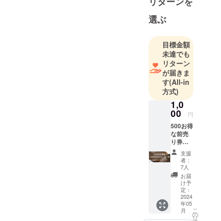
リターンを
選ぶ
目標金額
未達でも
リターン
が届きま
す
(All-in
方式)
1,0
00
円
500お得
な前売
り券！
（まと
支援
めての
者：
ご使用
7人
も可
お届
能） 券
け予
の枚数
定：
に制限
2024
年05
はござ
こ
月
いませ
の
リ
んの