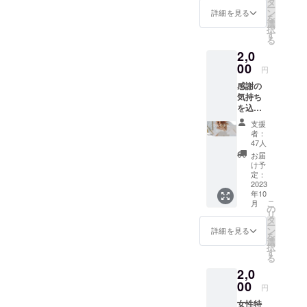
タ
ー
で、こ
ン
詳細を見る
を
の機会
選
択
にまと
す
る
めて入
2,0
手して
おい
00
円
て、美
感謝の
容ライ
気持ち
フを定
を込め
期的に
た込め
お得に
支援
た手紙
始めま
者：
をお送
しょう
47人
りしま
♡ 利用
お届
す 物や
時に、
け予
チケッ
前売り
定：
トは入
2023
券のご
年10
らない
提示を
こ
月
よ〜と
してい
の
リ
いう方
ただき
タ
ー
は、お
ます
ン
詳細を見る
を
気持ち
と、そ
選
択
でコチ
こから
す
る
ラを 選
1,500円
2,0
んで頂
offさせ
けると
00
て頂き
円
嬉しい
ます。
女性特
です(*
（同時