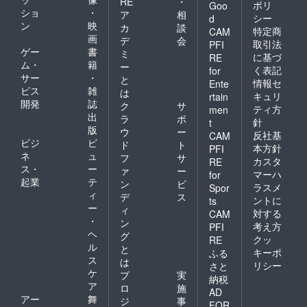
す。
RE
・
ポリ
Goo
（後
ショ
・
ア
相
シー
d
日、企
ン
映
カ
談
特定商
CAM
業紹介
画
デ
会
取引法
PFI
の契約
ゲー
書
ミ
書を
に基づ
RE
ム・
籍
ー
PDF
く表記
for
サー
・
で、送
と
情報セ
Ente
らせて
ビス
雑
は
キュリ
rtain
頂きま
開発
誌
ク
サ
ティ方
men
す。）
出
ラ
ポ
針
t
版
ウ
ー
反社基
CAM
ビジ
ビ
ド
ト
本方針
PFI
ネ
ュ
フ
サ
カスタ
RE
ス・
ー
ァ
ー
マーハ
for
起業
テ
ン
ビ
ラスメ
Spor
ィ
デ
ス
ントに
ts
ー
ィ
対する
CAM
・
ン
考え方
PFI
ヘ
グ
クッ
RE
ル
と
キーポ
ふる
ス
は
リシー
さと
ケ
プ
実
納税
ア
ロ
施
AD
アー
舞
ジ
事
FOR