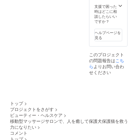
ます。
の記載
例)15k
意くだ
ペース
（今
（25
支援で困った
mの場
さい！
の費用
後、
㎝）程
時はどこに相
合は750
レンタ
はご負
YouTub
（個人
談したらいい
円、往
ルス
担お願
eや）
の場合
ですか？
復1500
ペース
いしま
ー注
イニ
円 ②レ
の費用
す ※こ
意ー
シャ
ンタル
ヘルプページを
はご負
の施術
メール
ル） ロ
スペー
見る
担お願
は、医
より公
ゴ受け
ス 都合
いしま
療行為
式LINE
取り法
の良い
す
ではあ
の登録
→後日
レンタ
りませ
このプロジェクト
をして
公式
ルス
ん。
の問題報告は
こち
頂きま
LINEに
ペース
す。 ス
ロゴの
ら
よりお問い合わ
をご用
ポン
PDFを
意くだ
せください
サー様
送って
さい！
が男性
頂きま
レンタ
の場合
す。 ・
ルス
公共の
同時に
ペース
場以外
ロゴを
の費用
や第三
ホーム
はご負
トップ
>
者が不
ページ
担お願
プロジェクトをさがす
>
在の面
にも記
いしま
ビューティー・ヘルスケア
>
会など
載させ
す ③マ
は、 対
て頂き
移動型マッサージサロンで、人を癒して保護犬保護猫を救う
ルシェ
応不可
ます。
力になりたい
>
会場 以
能とさ
（希望
後私が
コメント
せてい
者の
出店す
トップ
>