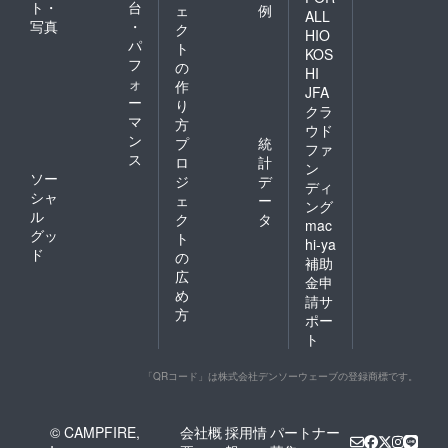
ト・
台
ェ
例
ALL
写真
・
ク
HIO
パ
ト
KOS
フ
の
HI
ォ
作
JFA
ー
り
クラ
マ
方
ウド
ン
プ
統
ファ
ス
ロ
計
ン
ソー
ジ
デ
ディ
シャ
ェ
ー
ング
ル
ク
タ
mac
グッ
ト
hi-ya
ド
の
補助
広
金申
め
請サ
方
ポー
ト
「QRコード」は株式会社デンソーウェーブの登録商標です。
© CAMPFIRE,
会社概
採用情
パートナー