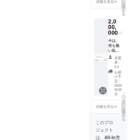
サーさ
のイニ
ン
点ー 有
詳細を見る
5月）ま
訪問 訪
を
んの
シャル
選
効期限
で 使用
問の場
択
Instagr
を記載
す
2024年
方法 ①
合は、
る
amQR
させて
5月〜
ご自宅
施術前
2,0
コード
頂きま
2027年
へ訪問
に一度
を置く
00,
す。 ※
5月 打
訪問の
コンタ
・ロゴ
支援
000
ち合わ
場合
円
クトを
入りT
時、必
せなど
は、施
取り訪
シャツ
今は、
ず備考
が生じ
術前に
問にな
にロゴ
何も無
欄に掲
た場合
一度コ
りま
の記載
い私で
載を希
は、公
ンタク
す。 密
（10
すが、
望され
共の場
トを取
支援
室を避
㎝）程
私のこ
るお名
での面
者：
り訪問
ける
ロゴ受
れから
前をご
会にな
0人
になり
為、男
け取り
の活動
記入く
ります
お届
ます。
性への
法→後
や、動
ださい
使用方
け予
密室を
訪問の
日公式
物や人
ー注
定：
法 ①ご
避ける
施術
LINEに
に対す
2024
意ー
自宅へ
為、男
は、お
年05
ロゴの
る想い
メール
訪問 訪
性への
断りし
こ
月
PDFを
に共感
より公
の
問の場
訪問の
ており
リ
送って
して応
式LINE
タ
合は、
施術
ます。
ー
頂きま
援する
の登録
ン
施術前
詳細を見る
は、お
別途交
を
す。 ・
よと
をして
選
に一度
断りし
通費や
択
同時に
言って
頂きま
す
コンタ
ており
宿泊費
る
ロゴを
下さ
す。 ス
クトを
このプロ
ます。
ををい
ホーム
る、初
ポン
取り訪
別途交
ただく
ジェクト
ページ
期投資
サー様
問にな
通費や
可能性
にも記
家さん
が男性
りま
は、
All-In方
宿泊費
もござ