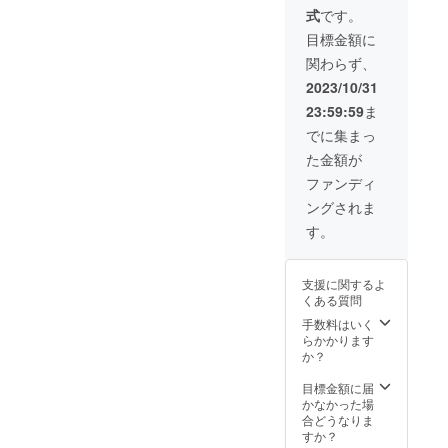
載させ
を募集
の場合
す。 密
ををい
いま
式
です。
て頂き
してい
公共の
室を避
ただく
す。 交
ます。
ま
場以外
ける
目標金額に
可能性
通費参
（希望
す⸜(๑’ᵕ’
や第三
為、男
もござ
考価格
関わらず、
者の
๑)⸝ （会
者が不
性への
いま
※起点は
み） ・
社でも
在の面
訪問の
2023/10/31
す。 交
岡山駅
Live配
個人で
会など
施術
通費参
※1km5
23:59:59
ま
信での
も大歓
は、 対
は、お
考価格
0円計算
CM風ス
迎で
応不可
断りし
でに集まっ
※起点は
になり
ポン
す） ー
能とさ
ており
岡山駅
ます
た金額が
サー企
初期投
せてい
ます。
※1km5
例)15k
業紹介
資特
ただい
別途交
ファンディ
0円計算
mの場
（Live
典ー ・
ており
通費や
になり
合は750
ングされま
配信
各マル
ます。
宿泊費
ます
円、往
ツール
シェな
スポン
ををい
す。
例)15k
復1500
は、ぽ
どイベ
サー期
ただく
mの場
円 ②レ
こ
ント時
限
可能性
合は750
ンタル
ちゃ）
初期投
（2024
もござ
円、往
スペー
支援に関するよ
←現在
資家さ
年5月〜
いま
復1500
ス 都合
くある質問
ポコ
んの
2024年
す。 交
円 ②レ
の良い
ちゃで
Instagr
8月）
手数料はいく
通費参
ンタル
レンタ
ライ
amQR
らかかります
考価格
スペー
ルス
バー進
コード
か？
※起点は
ス 都合
ペース
行中な
を置く
岡山駅
の良い
をご用
ので、
・ロゴ
目標金額に届
※1km5
レンタ
意くだ
そこで
入りエ
かなかった場
0円計算
ルス
さい！
発信し
プロン
合どうなりま
になり
ペース
レンタ
て行き
にロゴ
すか？
ます
をご用
ルス