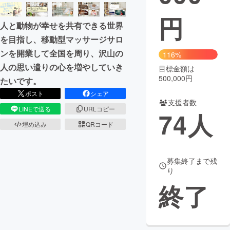
円
まちづくり・地域活性化
人と動物が幸せを共有できる世界
を目指し、移動型マッサージサロ
CAMPFIRE for Social Good
CAMPFIRE Creation
ンを開業して全国を周り、沢山の
116%
CAMPFIREふるさと納税
machi-ya
コミュニティ
人の思い遣りの心を増やしていき
目標金額は
500,000円
たいです。
ポスト
シェア
支援者数
LINEで送る
URLコピー
74
人
埋め込み
QRコード
募集終了まで残
り
終了