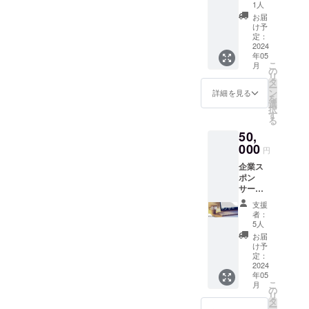
特典内
な施術
お選び
1人
しま
になり
セルの
容ー ・
を提供
頂けま
す。）
お届
ます。
施術
マル
できる
せん。
け予
マル
前売り
は、医
シェ出
よう
定：
（ただ
シェで
券の有
療行為
店時に
2024
に、マ
し、ご
なく訪
効期限
には該
年05
そこで
ルシェ
支援者
問の場
（2024
こ
当しま
月
の写真
と訪問
の
様のお
合別途
年5月〜
リ
せん。
を公式
以外で
タ
住まい
交通費
2027年
ー
LINEで
も、 公
ン
の県以
詳細を見る
や宿泊
5月）ま
を
プレゼ
共の場
選
外の県
費をを
でこの
択
ント（1
を間借
す
の物を
いただ
間に一
る
回） ・
りし
送りま
く可能
度だけ
50,
マル
て、特
す。）
性もご
使用し
シェ参
000
別なひ
内容に
ざいま
円
ていた
加時に
と時を
関して
す。 施
だけま
企業ス
ご当地
送れる
は決定
術前に
す。 打
ポン
のキー
プラン
後メー
一度コ
ち合わ
サー枠
ホル
を考え
ルでお
ンタク
せなど
ー協賛
ダーを
ていま
知らせ
トを取
支援
が生じ
企業紹
一つ送
す。
します
者：
り訪問
た場合
介の方
りま
（2024
5人
一回の
になり
は、公
法ー ・
す。（1
年5月以
ご支援
お届
ます。
共の場
各マル
回） ・
降ラッ
け予
につき
前売り
での面
シェな
ホーム
定：
ピング
一回の
券の有
会にな
どイベ
2024
ページ
をして
発送に
効期限
ります
年05
ント時
に個人
順次お
なりま
（2024
使用方
こ
月
企業ス
スポン
の
届け）
す。
年5月〜
法 ①ご
リ
ポン
サー様
タ
ー注意
2027年
自宅へ
ー