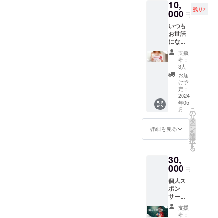
10,
5月以
は、公
す。
になり
残り7
降、マ
000
式LINE
（クー
円
ます。
ルシェ
から送
ポンを
前売り
いつも
参加時
らせて
送らせ
券の有
お世話
に足を
頂きま
ていた
効期限
になっ
運んだ
す。
だくの
（2024
ている
地域の
（2024
で必ず
支援
年5月〜
あの人
有名な
年5月順
お願い
者：
2027年
に、こ
物をご
次お届
3人
しま
5月）ま
の機会
支援い
け） ー
す。）
お届
で 密室
を利用
ただき
注意
け予
マル
を避け
して感
ました
定：
点ー ご
シェで
る為、
謝の気
2024
方から
支援後
なく訪
男性へ
年05
持ちを
順次送
メール
問の場
の訪問
こ
月
伝えま
らせて
の
から公
合別途
の施術
リ
せん
頂きま
タ
式LINE
交通費
は、お
ー
か？(*
す。）
ン
の友達
詳細を見る
や宿泊
断りし
を
´╰╯`๓)
ー注
選
追加を
費をを
ており
択
♬ 4回
意ー 中
す
お願い
いただ
ます。
る
施術提
身は、
しま
く可能
（マル
30,
供のギ
3000円
す。
性もご
シェな
フト券
000
程の、
（クー
ざいま
円
ど、公
です ギ
物を想
ポンを
す。 施
共の場
個人ス
フトに
定して
送らせ
術前に
での施
ポン
関しま
いま
ていた
一度コ
術は可
サー枠
して
す。 ご
だくの
ンタク
能で
ースポ
は、更
当地の
で必ず
トを取
支援
す。）
ンサー
に特別
場所は
お願い
者：
り訪問
※メディ