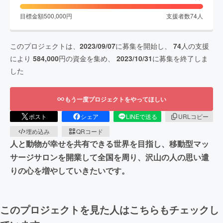
目標金額
500,000
円
支援者数
74
人
このプロジェクトは、
2023/09/07
に募集を開始し、
74
人の支援
により
584,000
円の資金を集め、
2023/10/31
に募集を終了しま
した
もう一度プロジェクトをやってほしい
ポスト
シェア
LINEで送る
URLコピー
埋め込み
QRコード
人と動物が幸せを共有できる世界を目指し、移動型マッ
サージサロンを開業して全国を周り、沢山の人の思い遣
りの心を増やしていきたいです。
このプロジェクトを見た人はこちらもチェックし