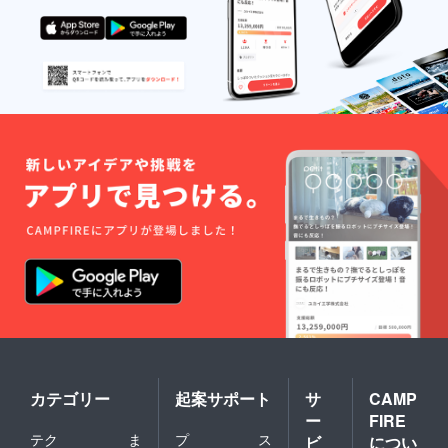
TikTok
の進出
予定）
・公式
LINEで
の写真
付き近
況報告
・半年
に一度
日本各
地どこ
かの県
のお土
産の郵
送 ー注
意ー
メール
より公
式LINE
の登録
をして
頂きま
す。 ス
ポン
カテゴリー
起案サポート
サ
CAMP
サー様
が男性
ー
FIRE
の場合
テク
ま
プ
ス
ビ
につい