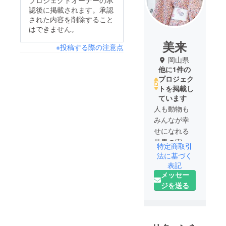
プロジェクトオーナーの承
認後に掲載されます。承認
された内容を削除すること
はできません。
美来
※投稿する際の注意点
岡山県
他に1件の
プロジェク
トを掲載し
ています
人も動物も
みんなが幸
せになれる
世界の実現
特定商取引
を目指して
法に基づく
出来る事か
表記
メッセー
らコツコツ
ジを送る
と行ってま
いります。