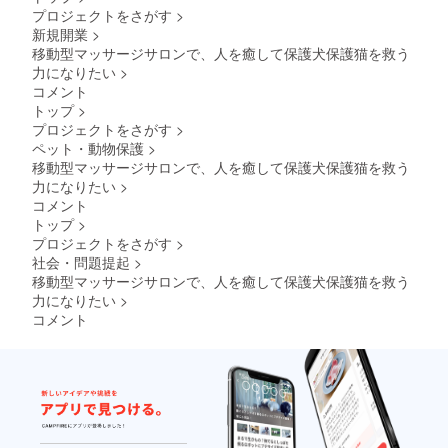
ただい
み） ・
るマル
プロジェクトをさがす
>
ており
Live配
シェの
新規開業
>
ます。
信での
会場で
スポン
CM風ス
移動型マッサージサロンで、人を癒して保護犬保護猫を救う
施術さ
サー期
ポン
せてい
力になりたい
>
限
サー企
ただき
コメント
（2024
業紹介
ます
トップ
>
年5月〜
（Live
プロジェクトをさがす
>
2024年
配信
10月）
ツール
ペット・動物保護
>
ホーム
は、ぽ
移動型マッサージサロンで、人を癒して保護犬保護猫を救う
ページ
こ
力になりたい
>
へのロ
ちゃ）
コメント
ゴの記
←現在
トップ
>
載と、
ポコ
ロゴ入
ちゃで
プロジェクトをさがす
>
りTシャ
ライ
社会・問題提起
>
ツの着
バー進
移動型マッサージサロンで、人を癒して保護犬保護猫を救う
用も
行中な
力になりたい
>
（2024
ので、
コメント
年5月〜
そこで
2024年
発信し
10月）
て行き
ます。
（今
後、
YouTub
eや