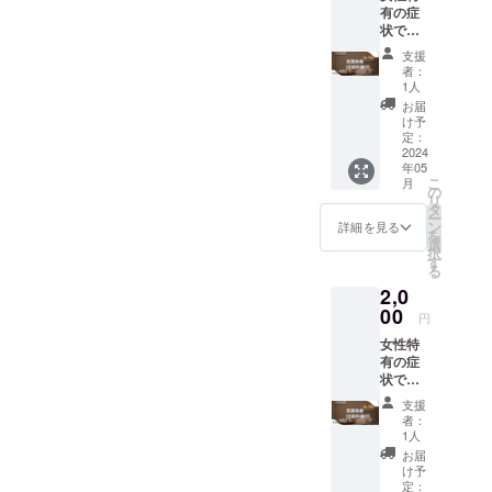
有の症
´╰╯`๓)
使用あ
状であ
♬ 手紙
り） ご
る、む
の発送
提示い
支援
くみ・
は、ご
ただく
者：
冷え
支援後
前売り
1人
性・肩
順次送
券につ
お届
こり・
らせて
きまし
け予
腰痛・
頂きま
定：
ては、
膝痛・
2024
す。
公式
年05
頭痛・
LINEか
こ
月
生理痛
の
ら送ら
リ
などの
タ
せて頂
ー
不定愁
ン
きま
詳細を見る
を
訴へア
選
す。
択
プロー
す
（2024
る
チし、
年5月順
2,0
身体の
次お届
バラン
00
け） ー
円
スを整
注意
女性特
え、血
点ー ご
有の症
液やリ
支援後
状であ
ンパの
メール
る、む
循環を
から公
支援
くみ・
促進。
式LINE
者：
冷え
本来の
1人
の友達
性・肩
美しさ
追加を
お届
こり・
を引き
け予
お願い
腰痛・
出す幸
定：
しま