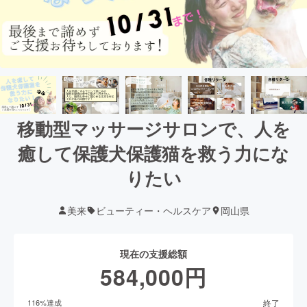
移動型マッサージサロンで、人を
癒して保護犬保護猫を救う力にな
りたい
美来
ビューティー・ヘルスケア
岡山県
現在の支援総額
584,000
円
終了
116
%達成