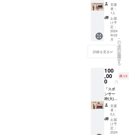
たしま
ても、
ナー掲
例：京
しま
めご了
支援
す。ま
対応で
載(中)」
都市内
す。 ※
者：
承くだ
た、必
きかね
上乗せ
の温泉
1人
割引は
さい。
要に応
ます。
大歓
を回る
ツアー
お届
ーツ
じて動
あらか
迎！ ⁻内
ツアー
け予
価格の
アー特
画の概
じめご
容⁻ ・お
を組ん
定：
10%に
徴－ 京
要欄に
了承く
礼メー
2024
でほし
なりま
都駅発
も名前
ださ
年03
ル ・
い。 ⁻内
す。ま
着、フ
を掲載
こ
い。
月
「合同
容⁻ ・支
の
た、5年
レッ
いたし
リ
会社は
援者様
タ
間割引
シュな
ます。
ー
んなり
の意見
ン
詳細を見る
券は旅
学生添
を
ぷらっ
を取り
選
行会社
乗員同
表
択
都」の
入れた
す
設立後
行、日
記方法
る
ホーム
ツアー
【2024
帰りバ
につき
100
ページ
をお組
年1月予
スツ
まして
へ2年
,00
いたし
定】か
残り5
アー、
は文字
間、バ
ます。
0
ら利用
お昼ご
円
もしく
ナー掲
※こちら
可能で
飯付
は、支
載
「スポ
は旅程
すの
き、お
援者様
(サイズ
ンサー
を作成
で、
土産付
の写真
:
枠(大)」
するの
「動い
き ー使
を載せ
468×60
上乗せ
みであ
て感じ
用方
支援
る形に
) ・掲載
大歓
り、実
よう亀
者：
法ー ツ
なりま
期間
迎！ ⁻内
際にツ
0人
岡ツ
アー当
す。 ※
2024年
容⁻ ・お
アーへ
アー」
お届
日に
スポン
3月1日
礼メー
参加可
け予
には適
クーポ
サーと
～2026
ル ・
能なも
定：
応され
ン券を
して表
年3月1
「合同
2024
のでは
ませ
ご持参