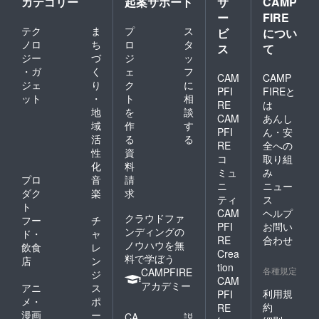
カテゴリー
起案サポート
サ
CAMP
ー
FIRE
テク
ま
プ
ス
ビ
につい
ノロ
ち
ロ
タ
ス
て
ジー
づ
ジ
ッ
・ガ
く
ェ
フ
CAM
CAMP
ジェ
り
ク
に
PFI
FIREと
ット
・
ト
相
RE
は
地
を
談
CAM
あんし
域
作
す
PFI
ん・安
活
る
る
RE
全への
性
資
コ
取り組
化
料
ミュ
み
プロ
音
請
ニ
ニュー
ダク
楽
求
ティ
ス
ト
CAM
ヘルプ
クラウドファ
フー
チ
PFI
お問い
ンディングの
ド・
ャ
RE
合わせ
ノウハウを無
飲食
レ
Crea
料で学ぼう
店
ン
tion
各種規定
CAMPFIRE
ジ
CAM
アカデミー
アニ
ス
利用規
PFI
メ・
ポ
約
RE
漫画
ー
CA
説