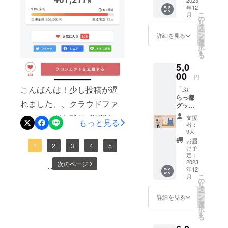
と君が
2023
名の生
ござい
クラウドファンディングも
年12
印刷さ
徒が手
ます。
こ
月
れた巾
残すところ4日です！！昨日
書きで
の
原材料
リ
着袋と
メッ
タ
及び添
ー
の活動報告にも記載されて
一緒に
セージ
ン
加物等
詳細を見る
を
発送い
カード
選
の食品
いましたが現在有難いこと
択
たしま
を作成
す
表示は
る
す。 ※
いたし
お届け
に、73人の支援者の方々か
5,0
画像は
ますの
の商品
イメー
00
ら温かい御支援いただき、
で、唯
のラベ
円
ジで
一無二
ルに表
こんばんは！少し投稿が遅
支援総額は472,777円となっ
「ぷ
す。 -内
の物と
記され
らっ都
容- ・
なって
ます。
れました、、クラウドファ
ております。第1段階の目標
グッ
ぷらっ
おりま
商品開
ズ」上
と君が
す。 -内
封前に
ンディングも残り1週間をき
である500,000円まであと少
支援
もっと見る
乗せ大
プリン
容- 学生
は必ず
者：
歓迎！
トされ
り、６日になりました。皆
しのところまで来ておりま
直筆の
9人
お届の
私たち
た巾着
メッ
リター
お届
様のおかげで少しずつ目標
1
2
3
4
5
す。SNS発信やチラシの配
のぷ
袋(ナ
セージ
け予
ンに貼
らっと
チュラ
定：
カード
付され
金額に近づき、第一段階目
布・ポスティング、プレス
君をオ
2023
ル) 1
次のページ
たラベ
...
年12
リジナ
個
ルや注
標の50万円まであと32723
リリースの作成・配信など
こ
月
ルグッ
の
意書き
リ
ズ化い
(サイズ
円になりました。残りの1週
タ
の広報活動を学内・学外に
をご確
ー
たしま
単位
ン
詳細を見る
認くだ
を
間、SNS活動や広報活動に
向けて行ってきました。最
した。
㎝：本
選
さい。
択
今回は
体/約
す
より一層力を入れて、達成
る
近では、過去に大学の授業
普段使
W26×H
いでき