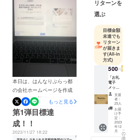
リターンを
づくりにつ
作成などをしておりまし
選ぶ
いても学ん
た。今回、返礼品の準備を
でいます。
していく中で支援者の方々
中には旅行
目標金額
の集計をしていると多くの
業務取扱管
未達でも
理者の国家
リターン
方に応援していただけてい
が届きま
試験の免許
る、多くの方々の支援が
す
(All-in
を持ってい
あってここまで来ることが
方式)
る人、取得
500
できたのだと実感すること
に向け勉強
円
中の人もい
ができました！皆さん！返
「お礼
本日は、はんなりぷらっ都
ます。
電子
礼品のお届けをお楽しみに
メッ
学生ならで
の会社ホームページを作成
セー
お待ち下さい！責任を持っ
支援
はのツアー
ジ」上
しました！初めてのホーム
者：
もっと見る
乗せ大
に参加して
て、はんなりぷらっ都がお
25人
ページ作成のため、わから
歓迎！
お届
第1弾目標達
みません
届けいたします！
支援に
け予
ないことが多いですが、専
か？
対する
定：
成！！
お礼を
2023
門的な知識や技術を知る良
年12
心を込
こ
月
2023/11/27 18:22
めて電
い機会でもあるので頑張ろ
の
リ
子メー
タ