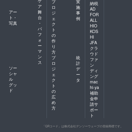
ケ
プ
実
納税
ア
ロ
施
AD
アー
舞
ジ
事
FOR
ト・
台
ェ
例
ALL
写真
・
ク
HIO
パ
ト
KOS
フ
の
HI
ォ
作
JFA
ー
り
クラ
マ
方
ウド
ン
プ
統
ファ
ス
ロ
計
ン
ソー
ジ
デ
ディ
シャ
ェ
ー
ング
ル
ク
タ
mac
グッ
ト
hi-ya
ド
の
補助
広
金申
め
請サ
方
ポー
ト
「QRコード」は株式会社デンソーウェーブの登録商標です。