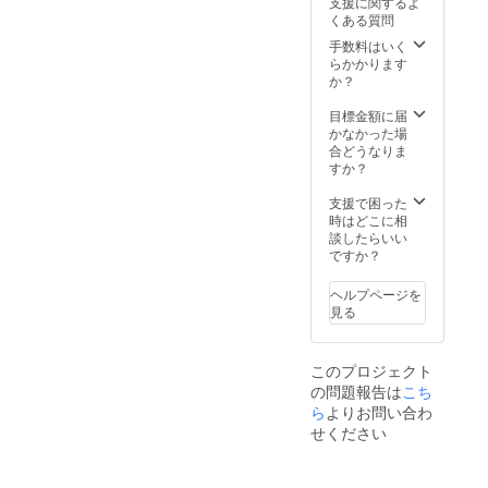
支援に関するよ
す。
大津市
催行人
くある質問
(滋賀)、
数に満
高島市
手数料はいく
たない
(滋賀)
らかかります
場合
・備考
か？
や、天
欄に叶
候(雪や
えたい
目標金額に届
台風
ツアー
かなかった場
等)、交
の意見
合どうなりま
通スト
を表記
すか？
ライキ
してく
により
ださ
支援で困った
中止に
い。 ・
時はどこに相
なる可
公序良
談したらいい
能性が
俗に反
ですか？
ござい
する内
ます。
容、法
ヘルプページを
その際
令に違
見る
は、改
反する
めて別
内容な
の日程
どはお
をご案
このプロジェクト
受けで
内いた
の問題報告は
こち
きませ
しま
ら
よりお問い合わ
ん。
す。※雨
せください
天時決
行