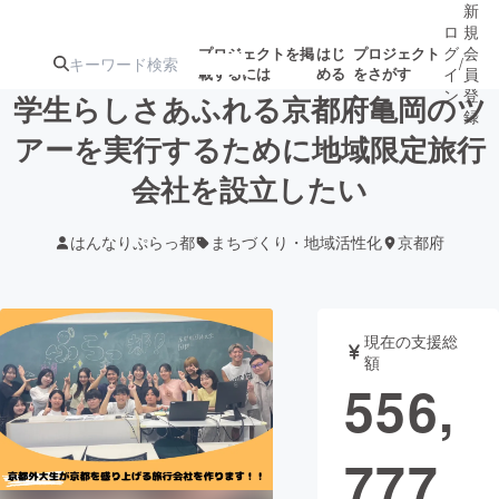
新
ロ
規
グ
会
プロジェクトを掲
はじ
プロジェクト
/
載するには
める
をさがす
イ
員
ン
登
学生らしさあふれる京都府亀岡のツ
録
アーを実行するために地域限定旅行
会社を設立したい
人気のプロ
注目のリ
注目の新着プロ
募集終了が近いプ
もうすぐ公開
ジェクト
ターン
ジェクト
ロジェクト
されます
はんなりぷらっ都
まちづくり・地域活性化
京都府
アート・写真
音楽
現在の支援総
テクノロジー・ガジェット
ゲーム・サ
額
556,
映像・映画
書籍・雑誌
777
ビジネス・起業
チャレンジ