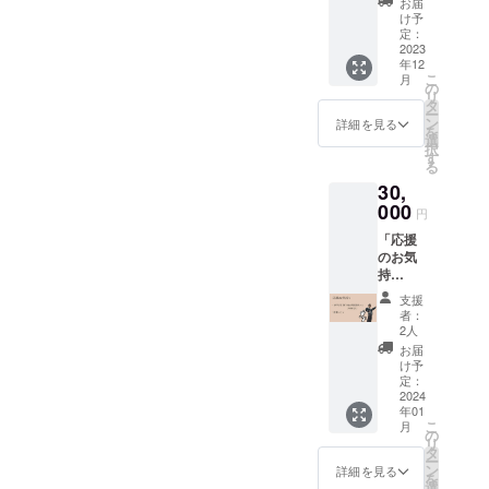
で配信
ださ
お届
モド
年間割
い、学
いたし
け予
い。1か
キ 2
引券」
生らし
定：
ます。
月ほど
個
上乗せ
2023
さが詰
私たち
で翻訳
・半
年12
大歓
まった
が実際
して、
生菓子
こ
月
迎！ は
ツアー
の
に足を
支援者
琥珀
リ
んなり
です。
タ
運んで
様に
糖 1個
ー
ぷらっ
たくさ
ン
撮影を
詳細を見る
メール
※内容は
を
都は今
んのご
選
行い、
で英文
変更す
択
後も
参加お
す
京都に
をお送
る場合
る
様々な
待ちし
ついて
りしま
がござ
30,
ツアー
ており
詳しい
す。お
いま
を計
000
ます！
京都外
急ぎの
円
す。
画、実
ー内
国語大
場合
「応援
施いた
容ー 亀
学の村
は、備
原材料
のお気
しま
岡ツ
山先生
考欄に
及び添
持
す。は
アーへ
にアフ
てご相
加物等
ち」
んなり
参加可
レコで
談くだ
支援
の食品
上乗せ
ぷらっ
能の
解説し
者：
さい。
表示は
大歓
都と5年
クーポ
2人
ていた
※約A4
お届け
迎！ は
間の愛
ン券(1
だきま
お届
用紙３
商品の
んなり
を誓っ
万5千円
け予
す。 -内
枚分ま
ラベル
ぷらっ
て、支
定：
オフ)を
容- 私た
でとさ
に表記
都メン
2024
援をし
お届け
ちの
せてい
されま
年01
バーを
てくだ
いたし
SNSア
ただき
す。商
こ
月
応援し
さった
の
ます。
カウン
ます。 -
品開封
リ
たいと
方に
タ
－ツ
トに投
利用期
前には
ー
いう方
は、5年
ン
アー旅
詳細を見る
稿する
間- 私た
必ずお
を
のため
間割引
選
程－ 12