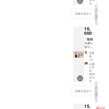
年12
都外大
たしま
にてお
しま
こ
月
生の英
す。 ※
の
知らせ
す。ぜ
リ
語能力
画像は
タ
いたし
ひご友
ー
を生か
イメー
ン
ます。
詳細を見る
人やご
を
し、英
ジです -
選
サイク
家族に
択
語翻訳
内容-
す
リング
お配り
る
のお手
・ぷ
マップ
くださ
10,
伝いを
らっと
は同一
い。 ※
させて
000
君がプ
商品を2
商品は
円
いただ
リント
個お届
変更す
「動画
きま
された
けいた
る場合
スポン
す。翻
巾着袋
しま
がござ
サー募
訳した
(ナチュ
す。ぜ
いま
集」上
い資料
ラル)
ひご友
す。
支援
乗せ大
をメー
1個
人やご
者：
歓迎！
ルで私
1人
家族に
ここで
たちに
(サイズ
お配り
お届
しか聞
送って
単位
け予
くださ
けな
いただ
定：
㎝：本
い。 ※
い！特
2023
くと、
体/約
商品は
年12
別解説
翻訳し
W26×H
変更す
こ
月
付きツ
て返送
の
36) ・
る場合
リ
アー動
いたし
タ
直筆
がござ
ー
画を作
ます。
ン
メッ
詳細を見る
います
を
成し、
機械の
選
セー
択
それら
翻訳よ
す
ジ 1通
る
を私た
りも正
〈保
15,
ちの
しく自
津川あ
残り18