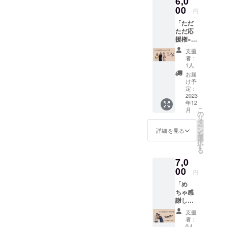
6,0
36)
を目指したいと思います！
やCEPでお世話になった教
るよう
00
〈保津
円
なデザ
川あら
よろしくお願いします！
授にお忙しい中、時間を割
「ただ
インの
れ本
ただ応
いていただき直接お会いし
巾着と
舗〉
援権×ぷ
エコ
・亀
て私達の活動についてお話
らっと
バック
山
支援
君巾
をお届
焼 3
者：
し、アドバイスを頂く機会
着」
けいた
個
1人
上乗せ
しま
〈リ
もありました。そこで頂い
お届
大歓
す。 ※
カー
け予
迎！ 応
たアドバイスを今後のツ
画像は
定：
ショッ
援した
2023
イメー
プ寿屋|
アーの企画や広報活動に活
年12
いけれ
ジで
紀の
こ
月
ど返礼
す。 -内
の
羽〉
かしたいと思います！ま
リ
品は最
容- •ぷ
タ
・若
ー
小限が
らっ都
ン
アユモ
詳細を見る
た、支援者の方々からの応
を
良いと
君がプ
選
ドキ 3
択
いう支
援メッセージにもしっかり
リント
す
個 ※内
る
援者様
された
容は変
目を通しております。メッ
7,0
のため
巾着袋
更する
に、ご
00
(ナチュ
場合が
円
セージ内容には応援だけで
用意い
ラル)
ござい
「め
たしま
1個 (サ
ます。
なくご提案やアドバイスも
ちゃ感
した。
イズ単
原材料
謝しま
私たち
あり励ましとともに、違っ
位㎝：
及び添
す！お
を応援
本体/約
加物等
支援
た視点からの新しい発見も
礼動
してく
W26×H
の食品
者：
画」上
ださる
36) •ぷ
0人