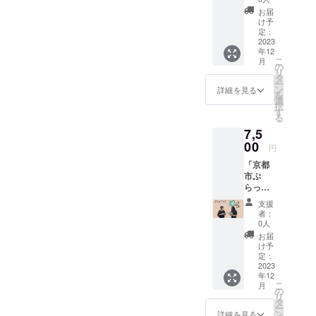
表示は
いただけています！貴重な
乗せ大
方、ご
らっ都
お届け
お届
歓迎！
支援お
君エコ
け予
商品の
ご意見を今後に活かしてい
動画
願いい
定：
バック
ラベル
内で支
2023
たしま
けるよう、まず第1弾を成功
(ブ
に表記
年12
援に対
す。 -内
ルー)
されま
こ
月
させられるよう残りの期間
しての
容- ぷ
の
1個
す。商
リ
お礼を
らっ都
タ
[サイズ
品開封
ー
もしっかり取り組みたいと
全力で
君がプ
ン
単位
詳細を見る
前には
を
行いま
リント
選
㎝：本
必ずお
思います！最後になります
択
す。17
された
す
体/約
届のリ
る
人のゼ
巾着袋
が、もし皆さんの周りに
W29×H
ターン
7,5
ミ生に
(ナチュ
36(持ち
に貼付
もっと色んな面で京都を知
よる17
00
ラル)
手含む
された
円
種類の
1個 (サ
H54) ・
ラベル
りたい！学生の夢を応援し
「京都
お礼動
イズ単
持ち手/
や注意
市ぷ
画から
位㎝：
約
書きを
たい！旅行が好き！色々な
らっと
１つ送
本体/約
6×18・
ご確認
マッ
らせて
W26×H
体験をしてみたい！といっ
折りた
くださ
支援
プ」上
いただ
36) ※画
たみマ
者：
い。
乗せ大
た方がいらっしゃいました
きま
像はイ
0人
チ/約19]
歓迎！
す。誰
メージ
お届
ら、｢こんな活動をしている
京都市
の動画
です。
け予
内の観
が来る
定：
学生達がいるんだよ！｣と私
光地を
2023
のかは
年12
示した
お楽し
達の活動をご紹介していた
こ
月
オリジ
みで
の
リ
ナルの
だけると嬉しいです(*^^*)
す！ -詳
タ
ー
マップ
細- ・内
ン
詳細を見る