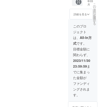
記する
年03
日 ※バ
会社は
ありま
ん。 -使
くださ
お名前
こ
月
ナーサ
んなり
せん。 ⁻
の
用方法-
い。担
を備考
リ
イズ及
ぷらっ
条件⁻ ・
タ
はんな
当者に
欄にお
ー
び、期
都」の
地域限
ン
詳細を見る
りぷ
お渡し
書きく
を
間は変
ホーム
定旅行
選
らっ都
ののち
ださ
択
更する
ページ
業者で
す
の企画
に、別
い。そ
る
場合が
へ2年
あるた
このプロ
するツ
途料金
のまま
ござい
間、バ
め、以
アーに
(1000
反映い
ジェクト
ます。
ナー掲
下の市
参加す
円)をお
たしま
載
のみの
は、
All-In方
る際
支払い
す。
（サイ
ツアー
の、当
後、ツ
式
です。
ズ :
をとな
日にお
アーへ
728×90
りま
目標金額に
持ちく
参加可
） ・掲
す。 京
ださ
能とな
関わらず、
載期間
都市、
い。 -使
りま
2024年
南丹
2023/11/30
用期間-
す。 ツ
3月1日
市、亀
2024年
アーへ
23:59:59
ま
～2026
岡市、
1月1日
の持ち
年3月1
向日
でに集まっ
－2028
物や注
日 ※バ
市、長
年12月
意点は
た金額が
ナーサ
岡京
31日ま
後日
イズ及
市、大
ファンディ
での約5
メール
び、期
山崎
年間。
にてお
ングされま
間は変
町、八
知らせ
更する
幡市、
す。
いたし
可能性
久御山
ます。
がござ
町、宇
ツアー
いま
治市、
は最少