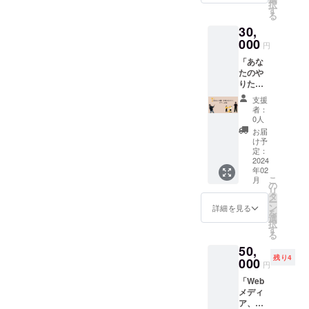
動画の
ちが支
届のリ
択
にお作
券をお
す
月16日
最後に
援者様
ターン
る
りしま
送りし
(土)
スポン
へメー
に貼付
30,
した。 -
ます。5
京都駅
サーと
ルを差
された
内容- •
000
年間割
発 ↓ あ
して名
円
し上げ
ラベル
旅行会
引券を
ずきの
前、も
てか
や注意
「あな
社設立
お持ち
里(昼
しくは
ら、3か
書きを
たのや
後の活
の方
食。和
表記い
月以上
ご確認
りたい
動報告
は、今
菓子作
たしま
連絡が
くださ
ツアー
メール
後のツ
り体験)
す。 掲
支援
ない場
い。
を叶え
(写真付
アーを
↓ 京都
者：
載期
合は、
ます！
き) •直
割引価
0人
ほず藍
間 特
返礼品
ツアー
筆メッ
格で提
工房(綿
お届
別解説
をお送
立
セージ
供させ
け予
ハンカ
付きツ
りした
案」
※活動報
定：
ていた
チ大) ↓
アー動
とみな
上乗せ
2024
告メー
だきま
サンガ
画を配
し、そ
年02
大歓
ルは会
す！ -内
スタジ
信する
の時点
こ
月
迎！ 支
社設立
の
容- はん
アム(ボ
12月以
でサー
リ
援者様
後の
タ
なりぷ
ルダリ
降より
ビスは
ー
がやり
2024年
ン
らっ都
詳細を見る
ング) ↓
掲載い
終了い
を
たいこ
1月から
選
の企画
京都駅
たしま
たしま
択
とを教
毎月１
す
するツ
着 ※ツ
す。 掲
す。そ
る
えてく
つ、計
アーす
アーは
載方
れ以降
50,
ださ
12回お
べて割
変更す
法 動
は英語
残り4
い！ツ
000
送りい
引にな
る可能
円
画の最
翻訳の
アーを
たしま
る会員
性がご
後にお
文章を
「Web
お組い
す。
カード
ざいま
名前を
送りい
メディ
たしま
をお送
す。あ
表記い
ただい
ア、バ
す！
りいた
らかじ