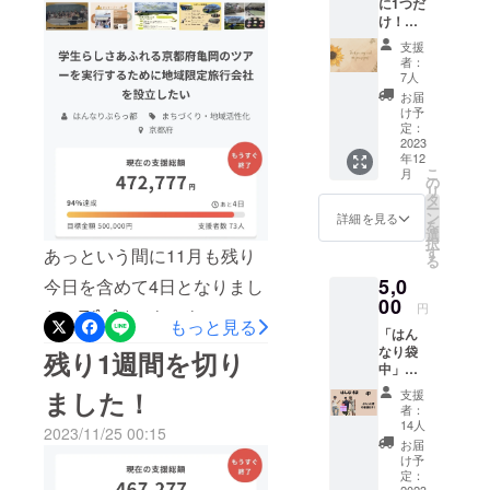
に1つだ
容- ・
る教授にも本当に感謝して
け！直
ぷらっ
おります。貴重なご意見
筆メッ
と君が
支援
セー
プリン
者：
や、ご提案、アドバイスが
ジ」上
トされ
7人
乗せ大
た巾着
お届
私たちの励ましであり、頑
歓迎！
袋(ナ
け予
感謝
チュラ
定：
張ろうと思える糧となって
の気持
2023
ル) 1
年12
おります。第1弾の目標は達
ちを
個
こ
月
メッ
の
リ
成致しましたが、残り3日間
セージ
(サイズ
タ
ー
カード
単位
ン
詳細を見る
クラウドファンディングは
を
に込め
㎝：本
選
択
て送ら
体/約
す
続きますので、貴重なご支
あっという間に11月も残り
る
せてい
W26×H
5,0
援の程よろしくお願い致し
今日を含めて4日となりまし
ただき
36)
ます。
00
〈初代
円
ます！！
た…Σ(ﾟﾛﾟ;)いよいよ2023年
17人の
亀蔵〉
もっと見る
「はん
ゼミ生
・丸
も残り1ヶ月と迫ってきまし
なり袋
で直筆
残り1週間を切り
ごとト
中」
でメッ
マト:酢
た！昼夜の寒暖差も激しく
上乗せ
セージ
漬
ました！
支援
大歓
なり冬を感じますね。2023
カード
け 1
者：
迎！ 私
を作成
個 ※内
14人
2023/11/25 00:15
年が残り1ヶ月と迫っている
たちの
いたし
容は変
お届
考えた
まし
更する
け予
のはもちろんですが、この
ぷらっ
た。17
定：
場合が