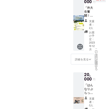
SNSア
000
然な文
られ本
円
カウン
に翻訳
舗〉
「外大
トで発
できる
・亀
生奮
信いた
ので、
山焼 3
闘！オ
しま
ぜひご
個 ・
リジナ
す。こ
利用く
ハート
支援
ルツ
ちらの
ださ
おせん
者：
アーの
動画の
い。 -利
2人
べい 心
クーポ
最後に
用方法-
結び 1
お届
ン券」
スポン
支援し
け予
個 ・
上乗せ
サーと
定：
ていた
チョコ
大歓
2023
してお
だいた
あら
年12
迎！ HP
名前を
後、こ
れ
こ
月
に記載
表記い
の
ちらか
(ティラ
リ
の「動
たしま
タ
ら支援
ミスor
ー
いて感
す。 こ
ン
者様へ
詳細を見る
きな粉
を
じよう
ちらの
選
ご挨拶
味) 1
択
亀岡ツ
動画
す
のメー
個
る
アー」
は、京
ルをお
〈リ
20,
の1万５
都を実
送りし
カー
千円オ
000
際に訪
ます。
ショッ
円
フの割
れて観
ご返信
プ寿屋|
「はん
引券を
光した
の際
和菓子
なりぷ
配布い
気分に
に、翻
紀の
らっ都
たしま
なるよ
訳した
羽〉
と5年間
す。こ
うな動
い資料
支援
の愛を
こでし
画を解
を添付
者：
・
誓いま
か参加
説付き
0人
してく
若アユ
すか？5
できな