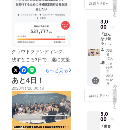
ー
うと思います！！まだ未完
ルにて
ン
詳細を見る
を
送らせ
選
成ではありますが、わたし
択
ていた
す
る
だきま
たちの情熱が伝わるような
3,0
す。 -内
容- お礼
00
個性あふれるホームページ
円
メール
「はん
にしていきます。完成でき
発信
なり袋
次第、ホームページを公開
小」
上乗せ
支援
するので、要チェックで
クラウドファンディング、
大歓
者：
迎！ 私
12人
す！！最近肌寒い日が続き
残すところ3日で、遂に支援
たちの
お届
考えた
ますが、皆様も体調に気を
総額が目標金額である
け予
もっと見る
ぷらっ
定：
つけてお過ごしください！
500,000を上回り、537,777
と君が
2023
あと4日！
年12
印刷さ
以上、本日の活動報告でし
円となりました！！74人の
こ
月
れた巾
の
2023/11/26 00:19
リ
着と一
タ
た！！
支援者の方々のおかげで
ー
緒に発
ン
詳細を見る
を
送いた
す。本当にありがとうござ
選
択
しま
す
る
います。また、支援者の
す。 ※
5,0
画像は
方々の応援メッセージや、
イメー
00
円
ジで
大学内でアドバイスを下さ
「世界
す。 -内