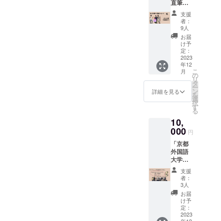
直筆
いな
てみま
メッ
し！ 京
せん
支援
セージ
都市内
か？ -内
者：
大」
のオリ
容- 京都
9人
上乗せ
ジナル
市内観
お届
大歓
サイク
光マッ
け予
迎！ 亀
リング
定：
プ 2個
岡のお
2023
マップ
サイ
年12
菓子を
をお送
ズ
こ
月
詰めた
りいた
の
A4 4
リ
はんな
しま
タ
つ折り
ー
り袋に
す。 ⁻内
ン
デザイ
詳細を見る
を
直筆の
容⁻ 京都
選
ンは作
択
メッ
市内サ
す
成中で
る
セージ
イクリ
す。完
10,
をつけ
ング
成後、
てお送
000
マッ
活動報
円
りしま
プ 2個
告にて
「京都
す。 私
サイ
お知ら
外国語
たちの
ズ A
せいた
大学生
考えた
４ 4折
しま
による
ぷらっ
り デザ
す。 は
支援
英語翻
と君が
インは
んなり
者：
訳お手
印刷さ
作成中
3人
マップ
伝い」
れた巾
です。
は同一
お届
上乗せ
着袋と
完成
け予
商品を2
大歓
一緒に
定：
後、活
個お届
迎！ 京
2023
発送い
動報告
けいた