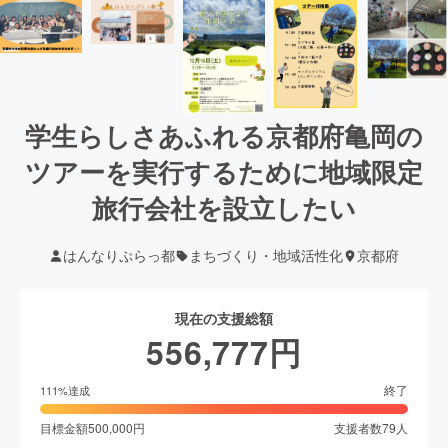
学生らしさあふれる京都府亀岡の
ツアーを実行するために地域限定
旅行会社を設立したい
はんなりぷらっ都
まちづくり・地域活性化
京都府
現在の支援総額
556,777
円
終了
111
%達成
目標金額
500,000
円
支援者数
79
人