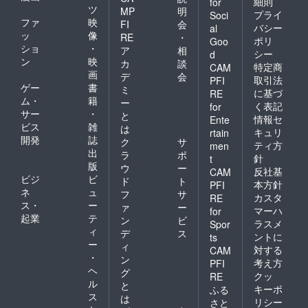
細則
for
ツ
MP
明
プライ
Soci
ファ
映
FI
会
バシー
al
ッ
像
RE
・
ポリ
Goo
ショ
・
ア
相
シー
d
ン
映
カ
談
特定商
CAM
画
デ
会
取引法
PFI
ゲー
書
ミ
に基づ
RE
ム・
籍
ー
く表記
for
サー
・
と
情報セ
Ente
ビス
雑
は
キュリ
rtain
開発
誌
ク
サ
ティ方
men
出
ラ
ポ
針
t
版
ウ
ー
反社基
CAM
ビジ
ビ
ド
ト
本方針
PFI
ネ
ュ
フ
サ
カスタ
RE
ス・
ー
ァ
ー
マーハ
for
起業
テ
ン
ビ
ラスメ
Spor
ィ
デ
ス
ントに
ts
ー
ィ
対する
CAM
・
ン
考え方
PFI
ヘ
グ
クッ
RE
ル
と
キーポ
ふる
ス
は
リシー
さと