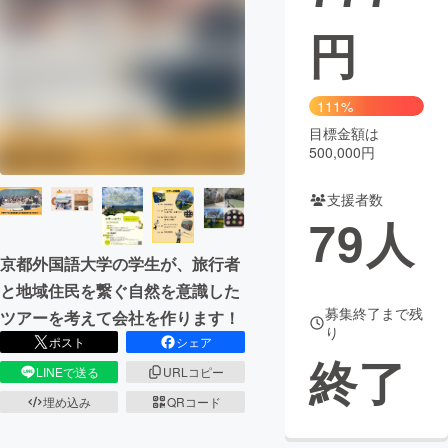
円
まちづくり・地域活性化
CAMPFIRE for Social Good
CAMPFIRE Creation
111%
CAMPFIREふるさと納税
machi-ya
コミュニティ
目標金額は
500,000円
支援者数
79
人
京都外国語大学の学生が、旅行者
と地域住民を繋ぐ自然を意識した
募集終了まで残
ツアーを考えて会社を作ります！
り
ポスト
シェア
終了
LINEで送る
URLコピー
埋め込み
QRコード