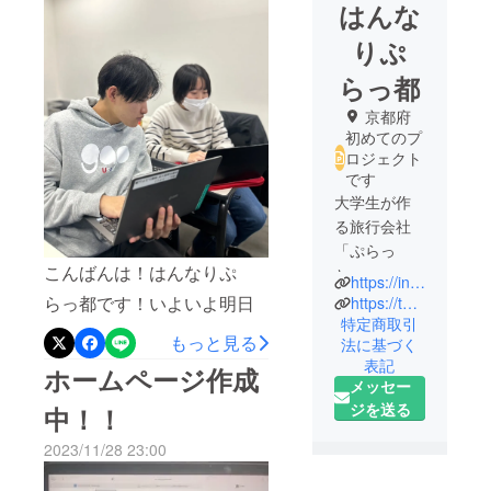
はんな
りぷ
らっ都
京都府
初めてのプ
ロジェクト
です
大学生が作
る旅行会社
「ぷらっ
こんばんは！はんなりぷ
と」
https://instagram.com/puratto_kufs?igshid=NTc4MTIwNjQ2YQ==
京都外国語
らっ都です！いよいよ明日
https://twitter.com/puratto_kufs
大学グロー
特定商取引
でクラウドファンディング
もっと見る
法に基づく
バル観光学
募集締切になります（泣）
表記
科の学生で
ホームページ作成
メッセー
さて、今日はゼミ生みんな
す！
ジを送る
中！！
私たちは、
で返礼品の発送プランで
観光を学び
2023/11/28 23:00
あったり、お菓子を製造し
ながら地域
ている方への確認メールの
振興・まち