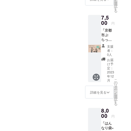
を
をお送
容：支
選
択
りいた
援者様
す
る
しま
への感
7,5
す。京
謝のお
都に来
00
気持ち
円
られる
を動画
「京都
機会が
でお伝
市ぷ
ある方
えいた
らっと
はぜひ
しま
サイク
ご活用
す。 ・
支援
リング
くださ
収録時
者：
マッ
い。来
間：約1
0人
プ」上
られる
分 ・提
お届
乗せ大
機会が
供方
け予
歓迎！
無い方
定：
法：
この
2023
でも京
メール
年12
マップ
都を感
こ
月
さえあ
じられ
の
リ
れば京
るよう
タ
ー
都市内
なマッ
ン
詳細を見る
を
をサイ
プに
選
択
クリン
なって
す
る
グしな
おりま
8,0
がら探
す。私
検して
00
たちの
円
みたく
マップ
「はん
なるこ
で京都
なり袋×
と間違
を感じ