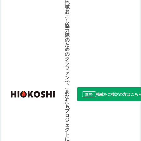
地
域
お
こ
し
協
力
隊
の
た
め
の
ク
ラ
フ
ァ
ン
で
、
あ
掲載をご検討の方はこち
無料
な
た
も
プ
ロ
ジ
ェ
ク
ト
に