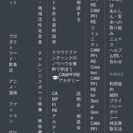
ット
・
ト
相
RE
は
地
を
談
CAM
あんし
域
作
す
PFI
ん・安
活
る
る
RE
全への
性
資
コ
取り組
化
料
ミュ
み
プロ
音
請
ニ
ニュー
ダク
楽
求
ティ
ス
ト
CAM
ヘルプ
クラウドファ
フー
チ
PFI
お問い
ンディングの
ド・
ャ
RE
合わせ
ノウハウを無
飲食
レ
Crea
料で学ぼう
店
ン
tion
各種規定
CAMPFIRE
ジ
CAM
アカデミー
アニ
ス
利用規
PFI
メ・
ポ
約
RE
漫画
ー
CA
説
細則
for
ツ
MP
明
プライ
Soci
ファ
映
FI
会
バシー
al
ッ
像
RE
・
ポリ
Goo
ショ
・
ア
相
シー
d
ン
映
カ
談
特定商
CAM
画
デ
会
取引法
PFI
ゲー
書
ミ