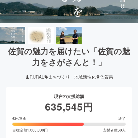
佐賀の魅力を届けたい「佐賀の魅
力をさがさんと！」
RURAL
まちづくり・地域活性化
佐賀県
現在の支援総額
635,545
円
終了
63
%達成
目標金額
1,000,000
円
支援者数
60
人