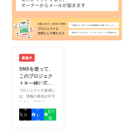
募集中
SNSを使って、
このプロジェク
トを一緒に広め
ましょう！
プロジェクトの達成に
は、情報の発信が不可
欠です。SNSでシェア
LIN
をして、あなたが応援
ポ
シ
Eで
しているプロジェクト
ス
ェ
送
の良さを知ってもらい
ト
ア
る
ましょう！