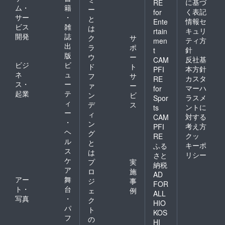
に基づ
RE
ム・
籍
ー
く表記
for
サー
・
と
情報セ
Ente
ビス
雑
は
キュリ
rtain
開発
誌
ク
サ
ティ方
men
出
ラ
ポ
針
t
版
ウ
ー
反社基
CAM
ビジ
ビ
ド
ト
本方針
PFI
ネ
ュ
フ
サ
カスタ
RE
ス・
ー
ァ
ー
マーハ
for
起業
テ
ン
ビ
ラスメ
Spor
ィ
デ
ス
ントに
ts
ー
ィ
対する
CAM
・
ン
考え方
PFI
ヘ
グ
クッ
RE
ル
と
キーポ
ふる
ス
は
リシー
さと
ケ
プ
実
納税
ア
ロ
施
AD
アー
舞
ジ
事
FOR
ト・
台
ェ
例
ALL
写真
・
ク
HIO
パ
ト
KOS
フ
の
HI