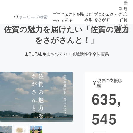
新
ロ
規
グ
会
プロジェクトを掲
はじ
プロジェクト
/
載するには
める
をさがす
イ
員
ン
登
佐賀の魅力を届けたい「佐賀の魅力
録
をさがさんと！」
人気のプロ
注目のリ
注目の新着プロ
募集終了が近いプ
もうすぐ公開
RURAL
まちづくり・地域活性化
佐賀県
ジェクト
ターン
ジェクト
ロジェクト
されます
アート・写真
音楽
現在の支援総
額
635,
テクノロジー・ガジェット
ゲーム・サ
545
映像・映画
書籍・雑誌
ビジネス・起業
チャレンジ