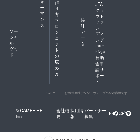
ォ
作
JFA
ー
り
クラ
マ
方
ウド
ン
プ
統
ファ
ス
ロ
計
ン
ソー
ジ
デ
ディ
シャ
ェ
ー
ング
ル
ク
タ
mac
グッ
ト
hi-ya
ド
の
補助
広
金申
め
請サ
方
ポー
ト
「QRコード」は株式会社デンソーウェーブの登録商標です。
© CAMPFIRE,
会社概
採用情
パートナー
Inc.
要
報
募集