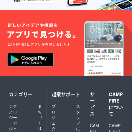
カテゴリー
起案サポート
サ
CAMP
ー
FIRE
テク
ま
プ
ス
ビ
につい
ノロ
ち
ロ
タ
ス
て
ジー
づ
ジ
ッ
・ガ
く
ェ
フ
CAM
CAMP
ジェ
り
ク
に
PFI
FIREと