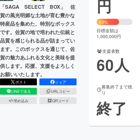
円
「SAGA SELECT BOX」 佐
まちづくり・地域活性化
賀の風光明媚な土地が育む豊かな
63%
特産品を集めた、特別なボックス
目標金額は
CAMPFIRE for Social Good
CAMPFIRE Creation
です。佐賀の地で培われた伝統と
1,000,000円
品質を感じられる品が詰まってい
CAMPFIREふるさと納税
machi-ya
コミュニティ
ます。このボックスを通じて、佐
支援者数
賀の魅力あふれる文化と美味を提
60
人
供します。応援、支援をよろしく
お願いいたします。
ポスト
シェア
募集終了まで残
LINEで送る
URLコピー
り
終了
埋め込み
QRコード