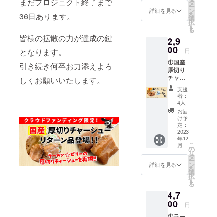
ズ：
まだプロジェクト終了まで
工者のみな
タ
ー
W140×
ン
詳細を見る
さんの商品
を
36日あります。
H190×
選
択
開発やプロ
D30mm
す
る
（1袋）
デュース、
皆様の拡散の力が達成の鍵
2,9
◎食品
販売戦略の
表示 原
00
円
となります。
材料
お手伝いを
①国産
名： め
引き続き何卒お力添えよろ
させていた
厚切り
ん（小
だいており
チャー
麦粉
しくお願いいたします。
シュー
（国内
ます。
支援
5個 ②
製
者：
お礼の
造）、
4人
手紙 ①
卵白粉
お届
につい
末、食
け予
て パッ
塩、小
定：
ケージ
2023
麦たん
年12
サイ
白）、
こ
月
ズ：
醤油、
の
リ
W130×
動物油
タ
ー
H180×
脂、
ン
詳細を見る
を
D25mm
ポーク
選
択
（1個）
エキ
す
る
◎食品
ス、鶏
4,7
表示 原
ガラ
材料
00
スー
円
名： 豚
プ、チ
①ラー
バラ肉