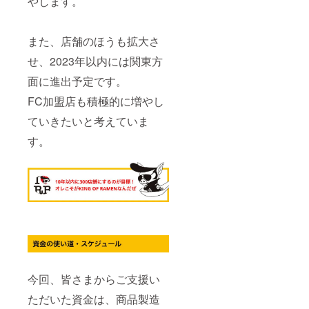
やします。
ぶやき
表示 原
豆・豚
税、送
を遠慮
材料
肉を含
料込み
される
名： 豚
む） 内
◎リ
場合は
また、店舗のほうも拡大さ
バラ肉
容量：
ターン
備考欄
（国
65g 賞
品の発
に「不
せ、2023年以内には関東方
産）、
味期
送につ
要」と
醤油、
限：製
いて ・
ご記入
面に進出予定です。
みりん
造日よ
12月下
下さ
風調味
り180日
旬予定
FC加盟店も積極的に増やし
い。
料、に
保存方
です。
んに
法：直
ていきたいと考えていま
④につ
く、ね
射日
いて ・
ぎ／調
す。
光、高
ビリー
味料
温多湿
くんが
（アミ
を避け
X（旧ツ
ノ酸
て保存
イッ
等）、
してく
ター）
（一部
ださ
でつぶ
に小
い。 ※
やくの
麦・大
消費
は、
豆・豚
税、送
2023年
肉を含
料込み
12月中
む） 内
◎リ
旬以
容量：
ターン
降〜
65g 賞
品の発
2024年
今回、皆さまからご支援い
味期
送につ
3月末ま
限：製
いて ・
での間
ただいた資金は、商品製造
造日よ
12月下
となり