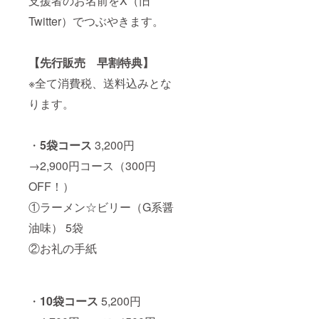
支援者のお名前をX（旧
場合は
備考欄
Twitter）でつぶやきます。
に「不
要」と
ご記入
【先行販売 早割特典】
下さ
い。
※全て消費税、送料込みとな
ります。
・
5袋コース
3,200円
→2,900円コース（300円
OFF！）
①ラーメン☆ビリー（G系醤
油味） 5袋
②お礼の手紙
・
10袋コース
5,200円