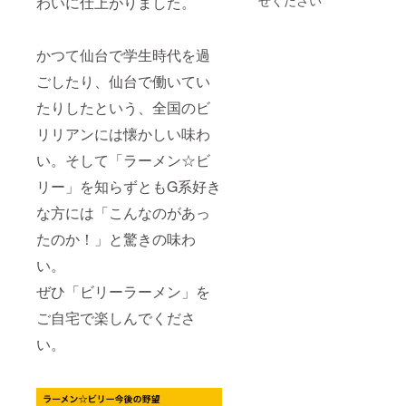
わいに仕上がりました。
くんが
降〜
備考欄
造酢／
卵・大
温多湿
X（旧ツ
2024年
に「不
調味料
豆・鶏
を避け
イッ
3月末ま
要」と
（アミ
肉・豚
て保存
ター）
での間
ご記入
ノ酸
かつて仙台で学生時代を過
肉を含
してく
でつぶ
となり
下さ
等）、
む） 内
ださ
やくの
ます。
ごしたり、仙台で働いてい
い。
アル
容量：
い。 ②
は、
・ビ
コー
155g（
につい
2023年
たりしたという、全国のビ
リーく
ル、か
めん：
て パッ
12月中
んが
んす
90g、
ケージ
リリアンには懐かしい味わ
旬以
X（旧ツ
い、カ
スー
サイ
降〜
イッ
ラメル
プ：
ズ：
い。そして「ラーメン☆ビ
2024年
ター）
色素、
65g）
W130×
3月末ま
つぶや
クチナ
リー」を知らずともG系好き
賞味期
H180×
での間
く支援
シ色
限：製
D25mm
となり
者のお
な方には「こんなのがあっ
素、増
造日よ
（1個）
ます。
名前に
粘多糖
り180日
◎食品
・ビ
たのか！」と驚きの味わ
つい
類、
保存方
表示 原
リーく
て、文
（一部
法：直
材料
んが
い。
字数や
に小
射日
名： 豚
X（旧ツ
公序良
麦・
光、高
バラ肉
ぜひ「ビリーラーメン」を
イッ
俗に反
卵・大
温多湿
（国
ター）
する文
豆・鶏
を避け
ご自宅で楽しんでくださ
産）、
つぶや
言は、
肉・豚
て保存
醤油、
く支援
変更を
い。
肉を含
してく
みりん
者のお
お願い
む） 内
ださ
風調味
名前に
する場
容量：
い。 ②
料、に
つい
合があ
155g（
につい
んに
て、文
りま
めん：
て パッ
く、ね