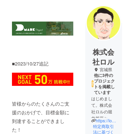
株式会
社ロル
■2023/10/27追記
宮城県
他に3件の
プロジェク
トを掲載し
ています
はじめまし
皆様からのたくさんのご支
て。株式会
社ロルの堀
援のおかげで、目標金額に
井哲平と申
https://lolinc.jp
到達することができまし
します。
特定商取引
た！
このたび
法に基づく