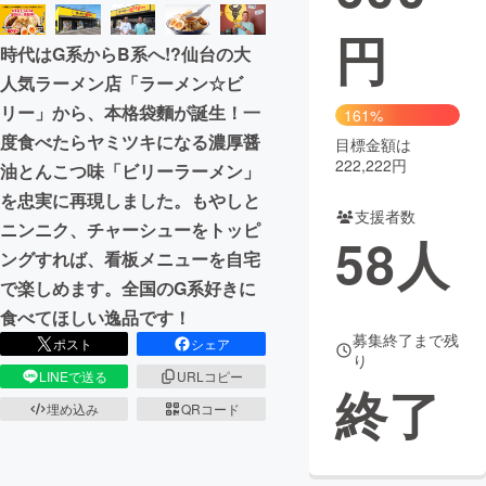
円
まちづくり・地域活性化
時代はG系からB系へ!?仙台の大
人気ラーメン店「ラーメン☆ビ
CAMPFIRE for Social Good
CAMPFIRE Creation
リー」から、本格袋麵が誕生！一
161%
CAMPFIREふるさと納税
machi-ya
コミュニティ
度食べたらヤミツキになる濃厚醤
目標金額は
222,222円
油とんこつ味「ビリーラーメン」
を忠実に再現しました。もやしと
支援者数
ニンニク、チャーシューをトッピ
58
人
ングすれば、看板メニューを自宅
で楽しめます。全国のG系好きに
食べてほしい逸品です！
募集終了まで残
ポスト
シェア
り
LINEで送る
URLコピー
終了
埋め込み
QRコード