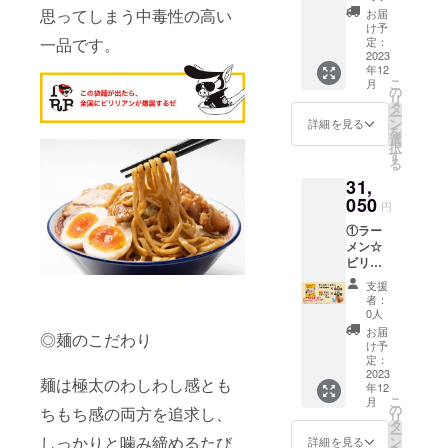
税、送
ター）
お礼の
料、に
ガラ
思ってしまう中毒性の高い
です。
お届
肉を含
料込み
でつぶ
手紙 ③
んに
スー
け予
む） 内
◎リ
やくの
ビリー
く、ね
定：
一品です。
プ、チ
容量：
ターン
は、
が支援
2023
ぎ／調
キンエ
155g（
品の発
2023年
年12
者の名
味料
キス、
めん：
送につ
こ
月
12月中
前を
（アミ
の
食塩、
90g、
いて ・
リ
旬以
X（旧
ノ酸
タ
砂糖混
スー
10月20
ー
降〜
Twitter
等）、
ン
合異性
詳細を見る
プ：
日
を
2024年
）でつ
（一部
選
化液
65g）
（金）
択
3月末ま
ぶやく
に小
す
糖、昆
賞味期
までに
る
での間
ぜ！ ①
麦・大
布だ
限：製
ご支援
となり
31,
につい
豆・豚
し、醸
造日よ
いただ
ます。
て パッ
050
肉を含
造酢／
円
り180日
いた方
・ビ
ケージ
む） 内
調味料
保存方
への発
リーく
①ラー
サイ
容量：
（アミ
法：直
送は、
んが
メン☆
ズ：
65g 賞
ノ酸
射日
11月上
X（旧ツ
ビリー
W140×
味期
等）、
光、高
旬予定
イッ
（G系醤
H190×
限：製
アル
支援
温多湿
です。
ター）
油味）
D30mm
造日よ
コー
者：
を避け
・10月
つぶや
40袋 ②
（1袋）
り180日
0人
ル、か
て保存
21日
く支援
国産厚
◎食品
保存方
んす
お届
してく
◎麺のこだわり
（土）
者のお
切り
表示 原
法：直
け予
い、カ
ださ
から12
名前に
チャー
材料
定：
射日
ラメル
い。 ②
月3日
つい
シュー
2023
名： め
光、高
色素、
麺は極太のわしわし感とも
につい
（日）
年12
て、文
40個 ③
ん（小
温多湿
クチナ
て パッ
こ
までに
月
字数や
お礼の
麦粉
の
を避け
ちもち感の両方を追求し、
シ色
ケージ
リ
ご支援
公序良
手紙 ④
（国内
タ
て保存
素、増
サイ
ー
いただ
俗に反
ビリー
製
しっかりと噛み締めるたび
ン
してく
詳細を見る
粘多糖
ズ：