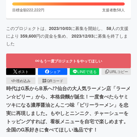
目標金額
222,222
円
支援者数
58
人
このプロジェクトは、
2023/10/03
に募集を開始し、
58
人の支援
により
359,600
円の資金を集め、
2023/12/03
に募集を終了しま
した
もう一度プロジェクトをやってほしい
ポスト
シェア
LINEで送る
URLコピー
埋め込み
QRコード
時代はG系からB系へ!?仙台の大人気ラーメン店「ラーメ
ン☆ビリー」から、本格袋麵が誕生！一度食べたらヤミ
ツキになる濃厚醤油とんこつ味「ビリーラーメン」を忠
実に再現しました。もやしとニンニク、チャーシューを
トッピングすれば、看板メニューを自宅で楽しめます。
全国のG系好きに食べてほしい逸品です！