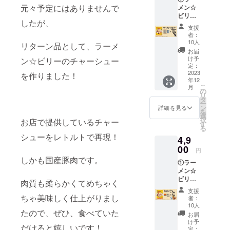
キンエ
元々予定にはありませんで
メン☆
（国
キス、
ビリー
産）、
食塩、
したが、
（G系醤
醤油、
砂糖混
支援
油味）
みりん
合異性
者：
10袋 ②
風調味
化液
10人
リターン品として、ラーメ
お礼の
料、に
糖、昆
お届
手紙 ①
んに
布だ
け予
ン☆ビリーのチャーシュー
につい
く、ね
定：
し、醸
て パッ
2023
ぎ／調
を作りました！
造酢／
年12
ケージ
味料
調味料
こ
月
サイ
（アミ
の
（アミ
リ
ズ：
ノ酸
タ
ノ酸
ー
W140×
等）、
ン
等）、
詳細を見る
を
H190×
（一部
選
アル
択
お店で提供しているチャー
D30mm
に小
す
コー
る
（1袋）
麦・大
ル、か
シューをレトルトで再現！
4,9
◎食品
豆・豚
んす
表示 原
00
肉を含
い、カ
円
材料
む） 内
ラメル
しかも国産豚肉です。
①ラー
名： め
容量：
色素、
メン☆
ん（小
65g 賞
クチナ
ビリー
麦粉
味期
シ色
肉質も柔らかくてめちゃく
（G系醤
（国内
限：製
素、増
支援
油味）
製
ちゃ美味しく仕上がりまし
造日よ
粘多糖
者：
5袋 ②
造）、
り180日
10人
類、
国産厚
たので、ぜひ、食べていた
卵白粉
保存方
（一部
お届
切り
末、食
法：直
け予
に小
だけると嬉しいです！
チャー
塩、小
定：
射日