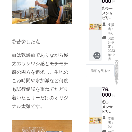
000
造酢／
円
り180日
いた方
・ビ
）でつ
つい
肉を含
調味料
保存方
への発
リーく
①ラー
ぶやく
て、文
む） 内
（アミ
法：直
送は、
んが
メン☆
ぜ！ ①
字数や
容量：
ノ酸
射日
11月上
X（旧ツ
ビリー
につい
公序良
65g 賞
等）、
光、高
旬予定
イッ
（G系醤
て パッ
俗に反
味期
アル
支援
温多湿
です。
ター）
油味）
ケージ
する文
限：製
コー
者：
を避け
・10月
つぶや
80袋 ②
サイ
言は、
造日よ
0人
ル、か
て保存
21日
く支援
国産厚
ズ：
変更を
り180日
んす
お届
してく
（土）
◎苦労した点
者のお
切り
W140×
お願い
保存方
け予
い、カ
ださ
から12
名前に
チャー
H190×
定：
する場
法：直
ラメル
い。 ②
月3日
つい
シュー
2023
D30mm
合があ
射日
色素、
につい
麺は乾燥麺でありながら極
（日）
年12
て、文
80個 ③
（1袋）
りま
光、高
クチナ
て パッ
こ
までに
月
字数や
お礼の
◎食品
の
す。 ・
温多湿
シ色
太のワシワシ感とモチモチ
ケージ
リ
ご支援
公序良
手紙 ④
表示 原
タ
備考欄
を避け
素、増
サイ
ー
いただ
俗に反
ビリー
材料
ン
にビ
て保存
詳細を見る
感の両方を追求し、生地の
粘多糖
ズ：
を
いた方
する文
が支援
名： め
選
リーく
してく
類、
W130×
択
への発
言は、
者の名
ん（小
こね時間や水加減など何度
す
んに
ださ
（一部
H180×
る
送は、
変更を
前を
麦粉
X（旧ツ
い。 ※
に小
D25mm
12月下
76,
も試行錯誤を重ねてたどり
お願い
X（旧
（国内
イッ
消費
麦・
（1個）
旬予定
する場
Twitter
000
製
ター）
税、送
卵・大
円
◎食品
です。
着いたビリーだけのオリジ
合があ
）でつ
造）、
でつぶ
料込み
豆・鶏
表示 原
③につ
①ラー
りま
ぶやく
卵白粉
やいて
◎リ
肉・豚
ナル太麺です。
材料
いて ・
メン☆
す。 ・
ぜ！ ①
末、食
もらい
ターン
肉を含
名： 豚
ビリー
ビリー
備考欄
につい
塩、小
たい
品の発
む） 内
バラ肉
くんが
（G系醤
にビ
て パッ
麦たん
ニック
送につ
容量：
支援
（国
X（旧ツ
油味）
リーく
ケージ
白）、
ネーム
いて ・
者：
155g（
産）、
イッ
100袋
んに
サイ
醤油、
0人
を入力
12月下
めん：
醤油、
ター）
②国産
X（旧ツ
ズ：
動物油
してく
旬予定
お届