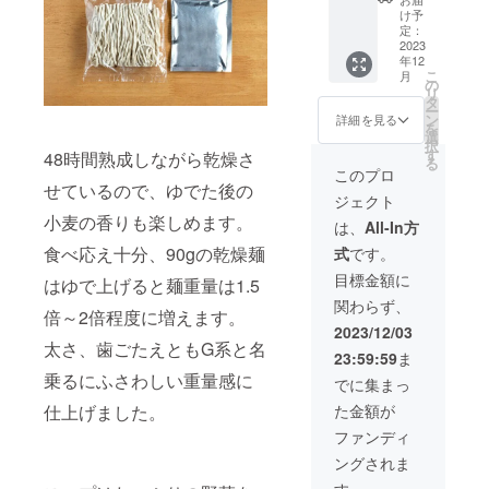
90g、
みりん
でつぶ
厚切り
イッ
W140×
脂、
け予
ださ
です。
スー
風調味
やくの
チャー
ター）
H190×
定：
ポーク
い。 つ
プ：
料、に
は、
シュー
2023
でつぶ
D30mm
エキ
ぶやき
65g）
んに
2023年
年12
100個
やいて
（1袋）
ス、鶏
を遠慮
賞味期
こ
く、ね
月
12月中
③お礼
もらい
◎食品
の
ガラ
される
限：製
リ
ぎ／調
旬以
の手紙
たい
表示 原
タ
スー
場合は
造日よ
ー
味料
降〜
④ビ
ニック
材料
ン
プ、チ
詳細を見る
備考欄
り180日
を
（アミ
2024年
リーが
ネーム
名： め
選
キンエ
に「不
保存方
択
ノ酸
3月末ま
支援者
を入力
ん（小
す
キス、
48時間熟成しながら乾燥さ
要」と
法：直
る
等）、
での間
の名前
してく
麦粉
食塩、
このプロ
ご記入
射日
（一部
となり
をX（旧
ださ
（国内
せているので、ゆでた後の
砂糖混
下さ
光、高
に小
ジェクト
ます。
Twitter
い。 つ
製
合異性
い。
温多湿
麦・大
・ビ
小麦の香りも楽しめます。
）でつ
ぶやき
造）、
化液
は、
All-In方
を避け
豆・豚
リーく
ぶやく
を遠慮
卵白粉
糖、昆
て保存
肉を含
食べ応え十分、90gの乾燥麺
式
です。
んが
ぜ！ ①
される
末、食
布だ
してく
む） 内
X（旧ツ
につい
場合は
塩、小
し、醸
目標金額に
ださ
はゆで上げると麺重量は1.5
容量：
イッ
て パッ
備考欄
麦たん
造酢／
い。 ※
65g 賞
関わらず、
ター）
ケージ
に「不
白）、
調味料
倍～2倍程度に増えます。
消費
味期
つぶや
サイ
要」と
醤油、
（アミ
2023/12/03
税、送
限：製
く支援
ズ：
ご記入
動物油
太さ、歯ごたえともG系と名
ノ酸
料込み
造日よ
23:59:59
ま
者のお
W140×
下さ
脂、
等）、
◎リ
り180日
名前に
H190×
乗るにふさわしい重量感に
い。
ポーク
アル
でに集まっ
ターン
保存方
つい
D30mm
エキ
コー
品の発
法：直
た金額が
仕上げました。
て、文
（1袋）
ス、鶏
ル、か
送につ
射日
字数や
◎食品
ガラ
んす
ファンディ
いて ・
光、高
公序良
表示 原
スー
い、カ
10月20
温多湿
ングされま
俗に反
材料
プ、チ
ラメル
日
を避け
する文
名： め
キンエ
色素、
す。