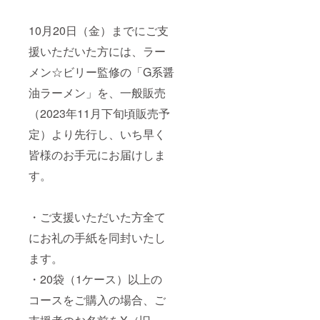
する文
ネーム
言は、
を入力
10月20日（金）までにご支
変更を
してく
お願い
ださ
援いただいた方には、ラー
する場
い。 つ
合があ
ぶやき
メン☆ビリー監修の「G系醤
りま
を遠慮
す。 ・
される
油ラーメン」を、一般販売
備考欄
場合は
にビ
備考欄
（2023年11月下旬頃販売予
リーく
に「不
定）より先行し、いち早く
んに
要」と
X（旧ツ
ご記入
皆様のお手元にお届けしま
イッ
下さ
ター）
い。
す。
でつぶ
やいて
もらい
たい
・ご支援いただいた方全て
ニック
ネーム
にお礼の手紙を同封いたし
を入力
ます。
してく
ださ
・20袋（1ケース）以上の
い。 つ
ぶやき
コースをご購入の場合、ご
を遠慮
される