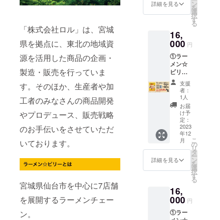
H180×
製
ン
し、醸
詳細を見る
光、高
旬予定
を
D25mm
造）、
選
造酢／
温多湿
です。
択
（1個）
卵白粉
す
調味料
を避け
・10月
る
◎食品
末、食
（アミ
「株式会社ロル」は、宮城
て保存
21日
16,
表示 原
塩、小
ノ酸
してく
（土）
材料
000
県を拠点に、東北の地域資
麦たん
等）、
円
ださ
から12
名： 豚
白）、
アル
い。 ②
月3日
①ラー
源を活用した商品の企画・
バラ肉
醤油、
コー
につい
（日）
メン☆
（国
動物油
ル、か
て パッ
までに
製造・販売を行っていま
ビリー
産）、
脂、
んす
ケージ
ご支援
（G系醤
醤油、
ポーク
い、カ
支援
サイ
す。そのほか、生産者や加
いただ
油味）
みりん
エキ
ラメル
者：
ズ：
いた方
40袋 ②
風調味
ス、鶏
1人
色素、
工者のみなさんの商品開発
W130×
への発
お礼の
料、に
ガラ
クチナ
お届
H180×
送は、
手紙 ③
んに
スー
け予
やプロデュース、販売戦略
シ色
D25mm
12月下
ビリー
く、ね
定：
プ、チ
素、増
（1個）
旬予定
が支援
2023
のお手伝いをさせていただ
ぎ／調
キンエ
粘多糖
◎食品
です。
年12
者の名
味料
キス、
類、
表示 原
こ
月
いております。
前を
（アミ
の
食塩、
（一部
材料
リ
X（旧
ノ酸
タ
砂糖混
に小
名： 豚
ー
Twitter
等）、
ン
合異性
詳細を見る
麦・
バラ肉
を
）でつ
（一部
選
化液
卵・大
（国
択
ぶやく
に小
す
糖、昆
豆・鶏
産）、
る
ぜ！ ①
麦・大
布だ
宮城県仙台市を中心に7店舗
肉・豚
醤油、
16,
につい
豆・豚
し、醸
肉を含
みりん
て パッ
000
を展開するラーメンチェー
肉を含
造酢／
む） 内
円
風調味
ケージ
む） 内
調味料
容量：
料、に
①ラー
ン。
サイ
容量：
（アミ
155g（
んに
メン☆