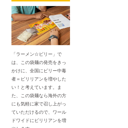
字数や
す。 ・
90g、
ケージ
ぎ／調
公序良
備考欄
スー
サイ
味料
俗に反
にビ
プ：
ズ：
（アミ
する文
リーく
65g）
W130×
ノ酸
言は、
んに
賞味期
H180×
等）、
変更を
X（旧ツ
限：製
D25mm
（一部
お願い
イッ
造日よ
（1個）
に小
する場
ター）
り180日
◎食品
麦・大
合があ
でつぶ
保存方
表示 原
豆・豚
りま
やいて
法：直
材料
肉を含
す。 ・
もらい
射日
名： 豚
む） 内
備考欄
たい
光、高
「ラーメン☆ビリー」で
バラ肉
容量：
にビ
ニック
温多湿
（国
65g 賞
リーく
ネーム
は、この袋麺の発売をきっ
を避け
産）、
味期
んに
を入力
て保存
醤油、
限：製
X（旧ツ
かけに、全国にビリー中毒
してく
してく
みりん
造日よ
イッ
ださ
ださ
風調味
り180日
者＝ビリリアンを増やした
ター）
い。 つ
い。 ②
料、に
保存方
でつぶ
ぶやき
につい
んに
法：直
い！と考えています。ま
やいて
を遠慮
て パッ
く、ね
射日
もらい
される
ケージ
た、この袋麺なら海外の方
ぎ／調
光、高
たい
場合は
サイ
味料
温多湿
ニック
備考欄
にも気軽に家で召し上がっ
ズ：
（アミ
を避け
ネーム
に「不
W130×
ノ酸
て保存
を入力
ていただけるので、ワール
要」と
H180×
等）、
してく
してく
ご記入
D25mm
（一部
ださ
ださ
ドワイドにビリリアンを増
下さ
（1個）
に小
い。 ※
い。 つ
い。
◎食品
麦・大
消費