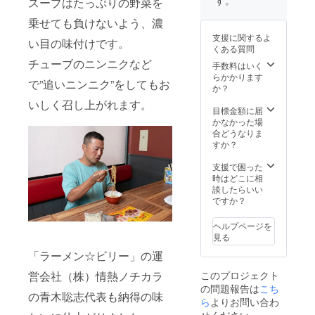
スープはたっぷりの野菜を
（金）
て保存
言は、
ん（小
キス、
クチナ
までに
してく
変更を
麦粉
食塩、
シ色
乗せても負けないよう、濃
ご支援
ださ
お願い
（国内
砂糖混
素、増
いただ
支援に関するよ
い。 ※
する場
製
い目の味付けです。
合異性
粘多糖
いた方
くある質問
消費
合があ
造）、
化液
類、
への発
税、送
りま
チューブのニンニクなど
卵白粉
糖、昆
手数料はいく
（一部
送は、
料込み
す。 ・
末、食
布だ
らかかります
に小
11月上
で”追いニンニク”をしてもお
◎リ
備考欄
塩、小
し、醸
か？
麦・
旬予定
ターン
にビ
麦たん
造酢／
卵・大
です。
いしく召し上がれます。
品の発
リーく
白）、
調味料
目標金額に届
豆・鶏
・10月
送につ
んに
醤油、
（アミ
かなかった場
肉・豚
21日
いて ・
X（旧ツ
動物油
ノ酸
合どうなりま
肉を含
（土）
12月下
イッ
脂、
等）、
すか？
む） 内
から12
旬予定
ター）
ポーク
アル
容量：
月3日
です。
でつぶ
エキ
コー
支援で困った
155g（
（日）
④につ
やいて
ス、鶏
ル、か
時はどこに相
めん：
までに
いて ・
もらい
ガラ
んす
談したらいい
90g、
ご支援
ビリー
たい
スー
い、カ
ですか？
スー
いただ
くんが
ニック
プ、チ
ラメル
プ：
いた方
X（旧ツ
ネーム
キンエ
色素、
65g）
ヘルプページを
への発
イッ
を入力
キス、
クチナ
賞味期
見る
送は、
ター）
してく
食塩、
シ色
限：製
12月下
でつぶ
ださ
「ラーメン☆ビリー」の運
砂糖混
素、増
造日よ
旬予定
やくの
い。 つ
合異性
粘多糖
り180日
です。
このプロジェクト
は、
営会社（株）情熱ノチカラ
ぶやき
化液
類、
保存方
③につ
2023年
を遠慮
の問題報告は
こち
糖、昆
（一部
法：直
いて ・
の青木聡志代表も納得の味
12月中
される
布だ
ら
よりお問い合わ
に小
射日
ビリー
旬以
場合は
し、醸
麦・
光、高
せください