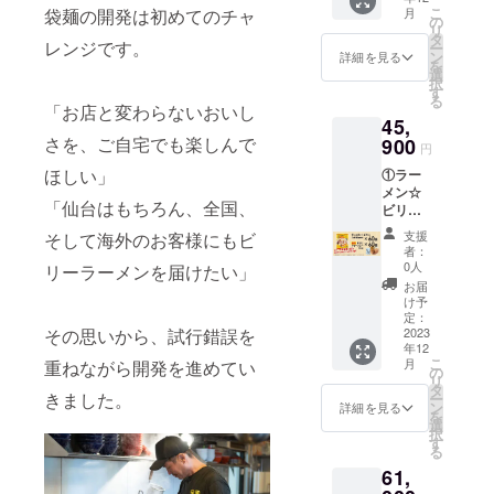
やいて
ん（小
温多湿
ル、か
賞味期
こ
までに
月
袋麺の開発は初めてのチャ
いて ・
サイ
もらい
麦粉
の
を避け
んす
限：製
リ
ご支援
ビリー
ズ：
たい
（国内
タ
て保存
い、カ
造日よ
レンジです。
ー
いただ
くんが
W130×
ニック
製
ン
してく
詳細を見る
ラメル
り180日
を
いた方
X（旧ツ
H180×
ネーム
造）、
選
ださ
色素、
保存方
択
への発
イッ
D25mm
を入力
卵白粉
す
い。 ※
クチナ
法：直
る
送は、
ター）
（1個）
してく
末、食
「お店と変わらないおいし
消費
シ色
射日
12月下
45,
でつぶ
◎食品
ださ
塩、小
税、送
素、増
光、高
旬予定
やくの
表示 原
さを、ご自宅でも楽しんで
900
い。 つ
麦たん
料込み
粘多糖
円
温多湿
です。
は、
材料
ぶやき
白）、
◎リ
類、
を避け
③につ
ほしい」
①ラー
2023年
名： 豚
を遠慮
醤油、
ターン
（一部
て保存
いて ・
メン☆
12月中
バラ肉
される
動物油
品の発
に小
してく
「仙台はもちろん、全国、
ビリー
ビリー
旬以
（国
場合は
脂、
送につ
麦・
ださ
くんが
（G系醤
降〜
産）、
備考欄
ポーク
いて ・
卵・大
支援
そして海外のお客様にもビ
い。 ※
X（旧ツ
油味）
2024年
醤油、
に「不
エキ
12月下
者：
豆・鶏
消費
イッ
60袋 ②
3月末ま
みりん
要」と
ス、鶏
0人
旬予定
リーラーメンを届けたい」
肉・豚
税、送
ター）
国産厚
での間
風調味
ご記入
ガラ
です。
お届
肉を含
料込み
でつぶ
切り
となり
料、に
下さ
スー
け予
む） 内
◎リ
やくの
チャー
ます。
んに
定：
い。
プ、チ
容量：
ターン
は、
シュー
2023
その思いから、試行錯誤を
・ビ
く、ね
キンエ
155g（
品の発
2023年
年12
60個 ③
リーく
ぎ／調
キス、
めん：
送につ
こ
月
重ねながら開発を進めてい
12月中
お礼の
んが
味料
の
食塩、
90g、
いて ・
リ
旬以
手紙 ④
X（旧ツ
（アミ
タ
砂糖混
スー
10月20
きました。
ー
降〜
ビリー
イッ
ノ酸
ン
合異性
詳細を見る
プ：
日
を
2024年
が支援
ター）
等）、
選
化液
65g）
（金）
択
3月末ま
者の名
つぶや
（一部
す
糖、昆
賞味期
までに
る
での間
前を
く支援
に小
布だ
限：製
ご支援
となり
61,
X（旧
者のお
麦・大
し、醸
造日よ
いただ
ます。
Twitter
名前に
豆・豚