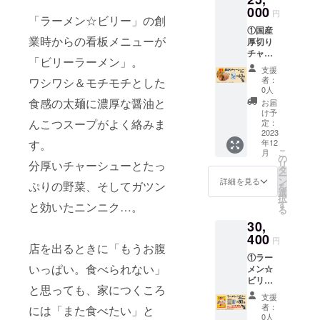
麦・
いただ
造日よ
て パッ
000
肉を含
合異性
卵・大
円
いた方
り180日
「ラーメン☆ビリー」の創
ケージ
む） 内
化液
豆・鶏
への発
保存方
①国産
サイ
容量：
糖、昆
肉・豚
送は、
業時からの看板メニューが
法：直
厚切り
ズ：
65g 賞
布だ
肉を含
11月上
射日
チャー
W140×
味期
し、醸
む） 内
「ビリーラーメン」。
旬予定
光、高
シュー
H190×
限：製
造酢／
容量：
支援
です。
温多湿
60個 ②
D30mm
造日よ
調味料
者：
ワシワシ＆モチモチとした
155g（
・10月
を避け
お礼の
（1袋）
り180日
0人
（アミ
めん：
21日
て保存
手紙 ①
◎食品
保存方
食感の太麺に濃厚な醤油と
ノ酸
お届
90g、
（土）
してく
につい
表示 原
法：直
け予
等）、
スー
から12
ださ
て パッ
んこつスープがよく絡みま
材料
定：
射日
アル
プ：
月3日
い。 ※
ケージ
2023
名： め
光、高
コー
65g）
（日）
消費
年12
す。
サイ
ん（小
温多湿
ル、か
賞味期
こ
までに
月
税、送
ズ：
麦粉
の
を避け
んす
限：製
リ
分厚いチャーシューとたっ
ご支援
料込み
W130×
（国内
タ
て保存
い、カ
造日よ
ー
いただ
◎リ
H180×
製
ン
してく
詳細を見る
ラメル
り180日
ぷりの野菜、そしてガツン
を
いた方
ターン
D25mm
造）、
選
ださ
色素、
保存方
択
への発
品の発
（1個）
卵白粉
す
い。 ※
と効いたニンニク…。
クチナ
法：直
る
送は、
送につ
◎食品
末、食
消費
シ色
射日
12月下
いて ・
30,
表示 原
塩、小
税、送
素、増
光、高
旬予定
12月下
材料
400
麦たん
料込み
粘多糖
円
温多湿
です。
旬予定
店を出るときに「もうお腹
名： 豚
白）、
◎リ
類、
を避け
③につ
です。
①ラー
バラ肉
醤油、
ターン
（一部
て保存
いて ・
いっぱい。食べられない」
メン☆
（国
動物油
品の発
に小
してく
ビリー
ビリー
産）、
脂、
送につ
麦・
ださ
と思っても、家につくころ
くんが
（G系醤
醤油、
ポーク
いて ・
卵・大
支援
い。 ※
X（旧ツ
油味）
みりん
エキ
12月下
者：
豆・鶏
には「また食べたい」と
消費
イッ
80袋 ②
風調味
ス、鶏
0人
旬予定
肉・豚