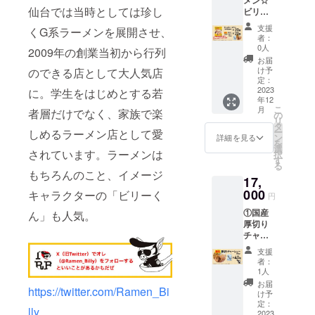
ズ：
65g 賞
ノ酸
めん：
く、ね
仙台では当時としては珍し
ビリー
W140×
味期
等）、
90g、
ぎ／調
（G系醤
H190×
限：製
アル
スー
支援
くG系ラーメンを展開させ、
味料
油味）
D30mm
造日よ
コー
者：
プ：
（アミ
20袋 ②
（1袋）
り180日
0人
ル、か
2009年の創業当初から行列
65g）
ノ酸
国産厚
◎食品
保存方
んす
お届
賞味期
等）、
切り
表示 原
法：直
け予
のできる店として大人気店
い、カ
限：製
（一部
チャー
材料
定：
射日
ラメル
造日よ
に小
シュー
2023
に。学生をはじめとする若
名： め
光、高
色素、
り180日
麦・大
年12
20個 ③
ん（小
温多湿
クチナ
保存方
こ
豆・豚
月
者層だけでなく、家族で楽
お礼の
麦粉
の
を避け
シ色
法：直
リ
肉を含
手紙 ④
（国内
タ
て保存
素、増
射日
ー
しめるラーメン店として愛
む） 内
ビリー
製
ン
してく
詳細を見る
粘多糖
光、高
を
容量：
が支援
造）、
選
ださ
類、
温多湿
されています。ラーメンは
択
65g 賞
者の名
卵白粉
す
い。 ※
（一部
を避け
る
味期
前を
末、食
消費
もちろんのこと、イメージ
に小
て保存
限：製
17,
X（旧
塩、小
税、送
麦・
してく
造日よ
Twitter
000
麦たん
キャラクターの「ビリーく
料込み
卵・大
円
ださ
り180日
）でつ
白）、
◎リ
豆・鶏
い。 ②
保存方
①国産
ん」も人気。
ぶやく
醤油、
ターン
肉・豚
につい
法：直
厚切り
ぜ！ ①
動物油
品の発
肉を含
て パッ
射日
チャー
につい
脂、
送につ
む） 内
ケージ
光、高
シュー
て パッ
ポーク
いて ・
容量：
支援
サイ
温多湿
40個 ②
ケージ
エキ
12月下
者：
155g（
ズ：
を避け
お礼の
サイ
ス、鶏
1人
旬予定
めん：
W130×
て保存
手紙 ①
ズ：
ガラ
です。
お届
90g、
H180×
してく
https://twitter.com/Ramen_Bi
につい
W140×
スー
け予
スー
D25mm
ださ
て パッ
H190×
定：
プ、チ
プ：
（1個）
lly
い。 ※
ケージ
2023
D30mm