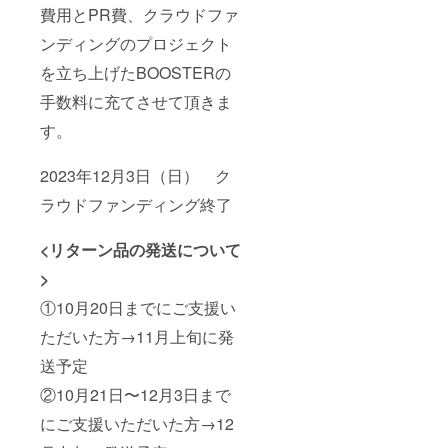
り180日
旬予定
費用とPR費、クラウドファ
ます。
保存方
です。
・ビ
ンディングのプロジェクト
法：直
④につ
リーく
射日
いて ・
んが
を立ち上げたBOOSTERの
光、高
ビリー
X（旧ツ
温多湿
くんが
イッ
手数料に充てさせて頂きま
を避け
X（旧ツ
ター）
て保存
イッ
つぶや
す。
してく
ター）
く支援
ださ
でつぶ
者のお
い。 ※
やくの
2023年12月3日（日） ク
名前に
消費
は、
つい
税、送
ラウドファンディング終了
2023年
て、文
料込み
12月中
字数や
◎リ
旬以
公序良
<リターン品の発送について
ターン
降〜
俗に反
品の発
2024年
する文
>
送につ
3月末ま
言は、
いて ・
での間
変更を
①10月20日までにご支援い
12月下
となり
お願い
旬予定
ます。
する場
ただいた方→11月上旬に発
です。
・ビ
合があ
④につ
送予定
リーく
りま
いて ・
んが
す。 ・
②10月21日〜12月3日まで
ビリー
X（旧ツ
備考欄
くんが
イッ
にビ
にご支援いただいた方→12
X（旧ツ
ター）
リーく
イッ
つぶや
んに