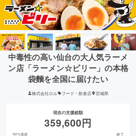
中毒性の高い仙台の大人気ラーメ
ン店「ラーメン☆ビリー」の本格
袋麵を全国に届けたい
株式会社ロル
フード・飲食店
宮城県
現在の支援総額
359,600
円
終了
161
%達成