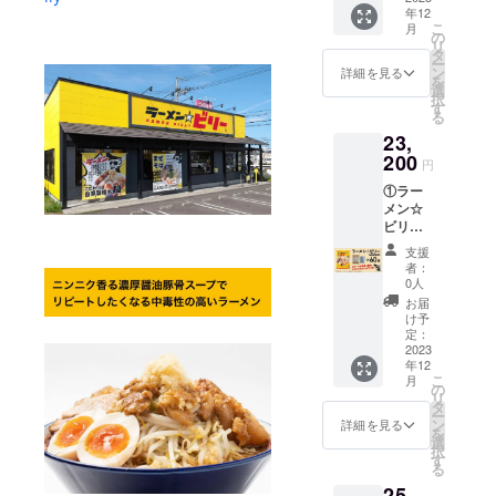
キンエ
65g）
◎食品
消費
年12
サイ
（1袋）
キス、
賞味期
表示 原
こ
月
税、送
ズ：
◎食品
の
食塩、
限：製
材料
リ
料込み
W130×
表示 原
タ
砂糖混
造日よ
名： 豚
ー
◎リ
H180×
材料
ン
合異性
詳細を見る
り180日
バラ肉
を
ターン
D25mm
名： め
選
化液
保存方
（国
択
品の発
（1個）
ん（小
す
糖、昆
法：直
産）、
る
送につ
◎食品
麦粉
布だ
射日
醤油、
いて ・
23,
表示 原
（国内
し、醸
光、高
みりん
12月下
材料
200
製
造酢／
円
温多湿
風調味
旬予定
名： 豚
造）、
調味料
を避け
料、に
です。
①ラー
バラ肉
卵白粉
（アミ
て保存
んに
メン☆
（国
末、食
ノ酸
してく
く、ね
ビリー
産）、
塩、小
等）、
ださ
ぎ／調
（G系醤
醤油、
麦たん
アル
支援
い。 ※
味料
油味）
みりん
白）、
コー
者：
消費
（アミ
60袋 ②
風調味
醤油、
0人
ル、か
税、送
ノ酸
お礼の
料、に
動物油
んす
お届
料込み
等）、
手紙 ③
んに
脂、
け予
い、カ
◎リ
（一部
ビリー
く、ね
定：
ポーク
ラメル
ターン
に小
が支援
2023
ぎ／調
エキ
色素、
品の発
麦・大
年12
者の名
味料
ス、鶏
クチナ
送につ
こ
豆・豚
月
前を
（アミ
の
ガラ
シ色
いて ・
リ
肉を含
X（旧
ノ酸
タ
スー
素、増
10月20
ー
む） 内
Twitter
等）、
ン
プ、チ
詳細を見る
粘多糖
日
を
容量：
）でつ
（一部
選
キンエ
類、
（金）
択
65g 賞
ぶやく
に小
す
キス、
（一部
までに
る
味期
ぜ！ ①
麦・大
食塩、
に小
ご支援
限：製
25,
につい
豆・豚
砂糖混