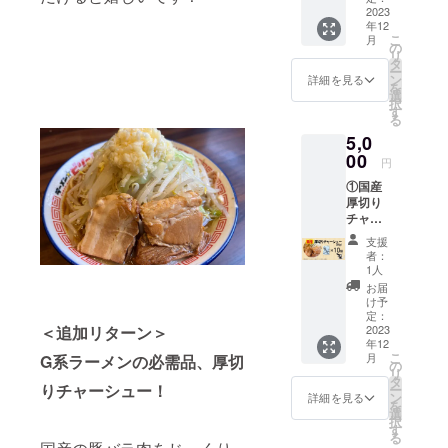
麦・
シュー
2023
麦たん
光、高
卵・大
年12
5個 ③
白）、
温多湿
豆・鶏
こ
月
お礼の
醤油、
の
を避け
肉・豚
リ
手紙 ①
動物油
タ
て保存
肉を含
ー
につい
脂、
ン
してく
詳細を見る
む） 内
を
て パッ
ポーク
選
ださ
容量：
択
ケージ
エキ
す
い。 ※
155g（
る
サイ
ス、鶏
消費
めん：
5,0
ズ：
ガラ
税、送
90g、
W140×
00
スー
料込み
スー
円
H190×
プ、チ
◎リ
プ：
①国産
D30mm
キンエ
ターン
65g）
厚切り
（1袋）
キス、
品の発
賞味期
チャー
◎食品
食塩、
送につ
限：製
シュー
表示 原
砂糖混
いて ・
造日よ
支援
10個 ②
材料
合異性
12月下
者：
り180日
お礼の
名： め
化液
1人
旬予定
保存方
手紙 ①
ん（小
糖、昆
です。
お届
法：直
につい
麦粉
布だ
け予
射日
て パッ
（国内
定：
し、醸
光、高
ケージ
2023
＜追加リターン＞
製
造酢／
温多湿
年12
サイ
造）、
調味料
を避け
こ
月
G系ラーメンの必需品、厚切
ズ：
卵白粉
の
（アミ
て保存
リ
W130×
末、食
タ
ノ酸
してく
りチャーシュー！
ー
H180×
塩、小
ン
等）、
詳細を見る
ださ
を
D25mm
麦たん
選
アル
い。 ※
択
（1個）
白）、
す
コー
消費
る
◎食品
醤油、
ル、か