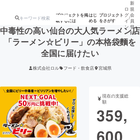
新
ロ
規
グ
会
プロジェクトを掲
はじ
プロジェクト
/
載するには
める
をさがす
イ
員
ン
登
中毒性の高い仙台の大人気ラーメン店
録
「ラーメン☆ビリー」の本格袋麵を
全国に届けたい
人気のプロ
注目のリ
注目の新着プロ
募集終了が近いプ
もうすぐ公開
ジェクト
ターン
ジェクト
ロジェクト
されます
株式会社ロル
フード・飲食店
宮城県
アート・写真
音楽
現在の支援総
テクノロジー・ガジェット
ゲーム・サ
額
359,
映像・映画
書籍・雑誌
600
ビジネス・起業
チャレンジ