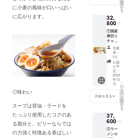
を
いた方
する文
が支援
造）、
選
ださ
類、
W130×
択
への発
に小麦の風味が口いっぱい
言は、
者の名
卵白粉
す
い。 ※
（一部
H180×
る
送は、
変更を
前を
末、食
消費
に小
D25mm
12月下
に広がります。
32,
お願い
X（旧
塩、小
税、送
麦・
（1個）
旬予定
する場
Twitter
800
麦たん
料込み
卵・大
円
◎食品
です。
合があ
）でつ
白）、
◎リ
豆・鶏
表示 原
③につ
①国産
りま
ぶやく
醤油、
ターン
肉・豚
材料
いて ・
厚切り
す。 ・
ぜ！ ①
動物油
品の発
肉を含
名： 豚
ビリー
チャー
備考欄
につい
脂、
送につ
む） 内
バラ肉
くんが
シュー
にビ
て パッ
ポーク
いて ・
容量：
支援
（国
X（旧ツ
80個 ②
リーく
ケージ
エキ
12月下
者：
155g（
産）、
イッ
お礼の
んに
サイ
ス、鶏
0人
旬予定
めん：
醤油、
ター）
手紙 ①
X（旧ツ
ズ：
ガラ
です。
お届
90g、
みりん
でつぶ
につい
イッ
W140×
スー
け予
スー
風調味
やくの
て パッ
ター）
H190×
定：
プ、チ
プ：
料、に
は、
ケージ
2023
でつぶ
D30mm
キンエ
65g）
んに
2023年
年12
サイ
やいて
（1袋）
キス、
賞味期
こ
く、ね
月
12月中
ズ：
もらい
◎食品
の
食塩、
限：製
リ
ぎ／調
旬以
W130×
たい
表示 原
タ
◎味わい
砂糖混
造日よ
ー
味料
降〜
H180×
ニック
材料
ン
合異性
詳細を見る
り180日
を
（アミ
2024年
D25mm
ネーム
名： め
選
化液
保存方
択
ノ酸
3月末ま
（1個）
スープは背油・ラードを
を入力
ん（小
す
糖、昆
法：直
る
等）、
での間
◎食品
してく
麦粉
布だ
射日
（一部
たっぷり使用したコクのあ
となり
37,
表示 原
ださ
（国内
し、醸
光、高
に小
ます。
材料
600
い。 つ
製
造酢／
円
温多湿
る脂分と、ビリーならでは
麦・大
・ビ
名： 豚
ぶやき
造）、
調味料
を避け
豆・豚
リーく
①ラー
バラ肉
を遠慮
卵白粉
（アミ
の力強く特徴ある香ばしい
て保存
肉を含
んが
メン☆
（国
される
末、食
ノ酸
してく
む） 内