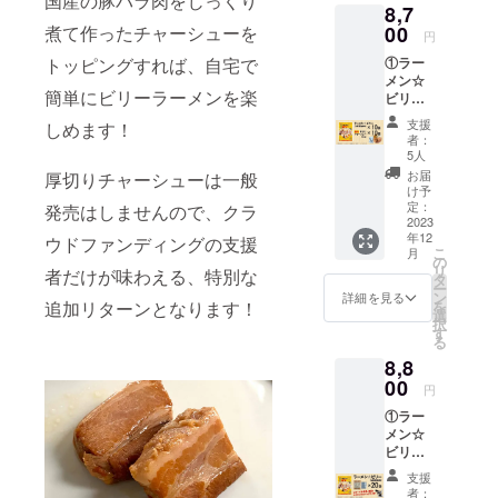
国産の豚バラ肉をじっくり
税、送
8,7
表示 原
動物油
んす
料込み
材料
00
煮て作ったチャーシューを
脂、
い、カ
円
◎リ
名： 豚
ポーク
ラメル
ターン
①ラー
トッピングすれば、自宅で
バラ肉
エキ
色素、
品の発
メン☆
（国
ス、鶏
クチナ
送につ
簡単にビリーラーメンを楽
ビリー
産）、
ガラ
シ色
いて ・
（G系醤
醤油、
スー
素、増
支援
10月20
しめます！
油味）
みりん
プ、チ
粘多糖
者：
日
10袋 ②
風調味
キンエ
5人
類、
（金）
国産厚
料、に
キス、
（一部
お届
厚切りチャーシューは一般
までに
切り
んに
食塩、
け予
に小
ご支援
チャー
く、ね
定：
砂糖混
発売はしませんので、クラ
麦・
いただ
シュー
2023
ぎ／調
合異性
卵・大
いた方
年12
10個 ③
ウドファンディングの支援
味料
化液
豆・鶏
への発
こ
月
お礼の
（アミ
の
糖、昆
肉・豚
送は、
リ
者だけが味わえる、特別な
手紙 ①
ノ酸
タ
布だ
肉を含
11月上
ー
につい
等）、
ン
し、醸
詳細を見る
む） 内
旬予定
を
追加リターンとなります！
て パッ
（一部
選
造酢／
容量：
です。
択
ケージ
に小
す
調味料
155g（
・10月
る
サイ
麦・大
（アミ
めん：
21日
8,8
ズ：
豆・豚
ノ酸
90g、
（土）
W140×
00
肉を含
等）、
スー
円
から12
H190×
む） 内
アル
プ：
月3日
①ラー
D30mm
容量：
コー
65g）
（日）
メン☆
（1袋）
65g 賞
ル、か
賞味期
までに
ビリー
◎食品
味期
んす
限：製
ご支援
（G系醤
表示 原
限：製
い、カ
造日よ
支援
いただ
油味）
材料
造日よ
ラメル
者：
り180日