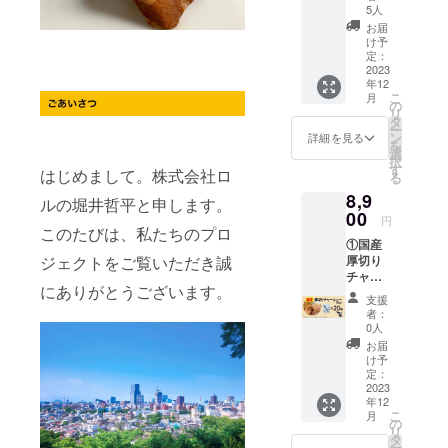
いた方
20袋 ②
名： め
り180日
5人
色素、
保存方
への発
お礼の
ん（小
保存方
クチナ
お届
法：直
送は、
手紙 ③
麦粉
法：直
け予
シ色
射日
12月下
ビリー
（国内
定：
射日
素、増
光、高
旬予定
が支援
2023
製
光、高
粘多糖
温多湿
です。
年12
者の名
造）、
温多湿
類、
を避け
こ
月
前を
卵白粉
の
を避け
（一部
て保存
リ
X（旧
末、食
タ
て保存
に小
してく
ー
Twitter
塩、小
ン
してく
詳細を見る
麦・
ださ
を
）でつ
麦たん
選
ださ
卵・大
い。 ※
択
ぶやく
白）、
す
い。 ※
豆・鶏
はじめまして。株式会社ロ
消費
る
ぜ！ ①
醤油、
消費
肉・豚
税、送
8,9
につい
動物油
税、送
ルの堀井哲平と申します。
肉を含
料込み
て パッ
00
脂、
料込み
む） 内
円
◎リ
ケージ
このたびは、私たちのプロ
ポーク
◎リ
容量：
ターン
①国産
サイ
エキ
ターン
155g（
品の発
厚切り
ジェクトをご覧いただき誠
ズ：
ス、鶏
品の発
めん：
送につ
チャー
W140×
ガラ
送につ
90g、
いて ・
にありがとうございます。
シュー
H190×
スー
いて ・
スー
支援
10月20
20個 ②
D30mm
プ、チ
12月下
者：
プ：
日
お礼の
（1袋）
キンエ
0人
旬予定
65g）
（金）
手紙 ①
◎食品
キス、
です。
お届
賞味期
までに
につい
表示 原
食塩、
け予
限：製
ご支援
て パッ
材料
定：
砂糖混
造日よ
いただ
ケージ
2023
名： め
合異性
り180日
いた方
年12
サイ
ん（小
化液
保存方
への発
こ
月
ズ：
麦粉
の
糖、昆
法：直
送は、
リ
W130×
（国内
タ
布だ
射日
11月上
ー