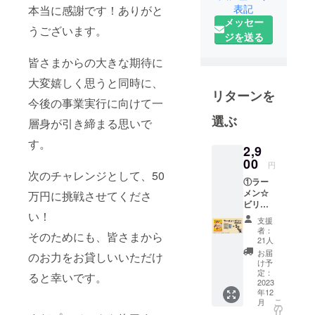
表記
本当に感謝です！ありがと
は、私たち
メッセー
のプロジェ
うございます。
ジを送る
クトをご覧
いただき誠
皆さまからの大きな期待に
にありがと
大変嬉しく思うと同時に、
うございま
リターンを
今後の事業実行に向けて一
す。
選ぶ
層身が引き締まる思いで
「株式会社
す。
ロル」は、
2,9
00
宮城県を拠
円
次のチャレンジとして、50
点に、東北
①ラー
メン☆
万円に挑戦させてくださ
の地域資源
ビリー
を活用した
い！
（G系醤
支援
商品の企
油味）
者：
そのためにも、皆さまから
5袋 ②
21人
画・製造・
お礼の
お届
のお力をお貸しいいただけ
販売を行っ
手紙 ①
け予
につい
ています。
定：
ると幸いです。
て パッ
2023
そのほか、
年12
ケージ
こ
月
生産者や加
サイ
の
リ