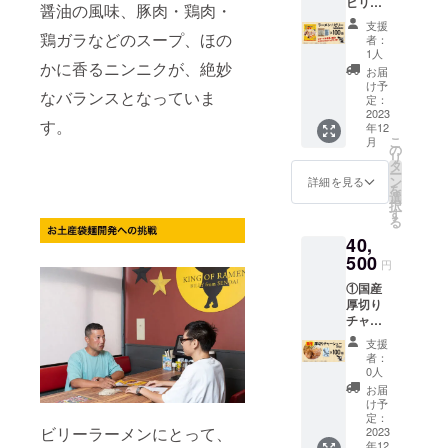
X（旧ツ
ビリー
産）、
場合は
塩、小
等）、
醤油の風味、豚肉・鶏肉・
ださ
容量：
イッ
（G系醤
醤油、
備考欄
麦たん
アル
支援
い。 ※
65g 賞
ター）
油味）
みりん
鶏ガラなどのスープ、ほの
に「不
白）、
コー
者：
消費
味期
つぶや
100袋
風調味
要」と
醤油、
1人
ル、か
税、送
限：製
く支援
②お礼
かに香るニンニクが、絶妙
料、に
ご記入
動物油
んす
お届
料込み
造日よ
者のお
の手紙
んに
下さ
脂、
け予
い、カ
◎リ
なバランスとなっていま
り180日
名前に
③ビ
く、ね
定：
い。
ポーク
ラメル
ターン
保存方
つい
リーが
2023
ぎ／調
エキ
色素、
品の発
す。
法：直
年12
て、文
支援者
味料
ス、鶏
クチナ
送につ
こ
月
射日
字数や
の名前
（アミ
の
ガラ
シ色
いて ・
リ
光、高
公序良
をX（旧
ノ酸
タ
スー
素、増
10月20
ー
温多湿
俗に反
Twitter
等）、
ン
プ、チ
詳細を見る
粘多糖
日
を
を避け
する文
）でつ
（一部
選
キンエ
類、
（金）
択
て保存
言は、
ぶやく
に小
す
キス、
（一部
までに
る
してく
変更を
ぜ！ ①
麦・大
食塩、
に小
ご支援
ださ
40,
お願い
につい
豆・豚
砂糖混
麦・
いただ
い。 ※
する場
て パッ
500
肉を含
合異性
卵・大
円
いた方
消費
合があ
ケージ
む） 内
化液
豆・鶏
への発
税、送
①国産
りま
サイ
容量：
糖、昆
肉・豚
送は、
料込み
厚切り
す。 ・
ズ：
65g 賞
布だ
肉を含
11月上
◎リ
チャー
備考欄
W140×
味期
し、醸
む） 内
旬予定
ターン
シュー
にビ
H190×
限：製
造酢／
容量：
支援
です。
品の発
100個
リーく
D30mm
造日よ
調味料
者：
155g（
・10月
送につ
②お礼
んに
（1袋）
り180日
0人
（アミ
めん：
21日
いて ・
の手紙
X（旧ツ
◎食品
保存方
ノ酸
お届
90g、
（土）
12月下
①につ
イッ
表示 原
法：直
け予
等）、
スー
から12
旬予定
いて
ター）
材料
定：
射日
アル
プ：
月3日
ビリーラーメンにとって、
です。
パッ
2023
でつぶ
名： め
光、高
コー
65g）
（日）
年12
④につ
ケージ