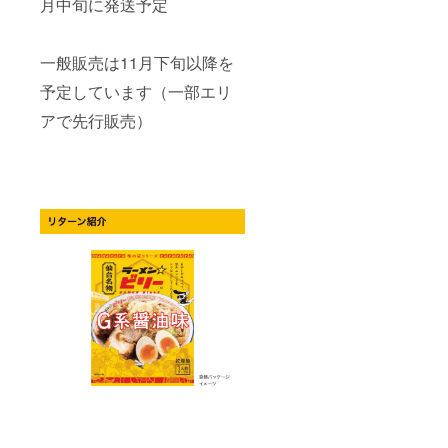
月中旬に発送予定
ター）
く支援
X（旧ツ
でつぶ
者のお
イッ
やくの
名前に
ター）
は、
つい
一般販売は11月下旬以降を
でつぶ
2023年
て、文
やいて
予定しています（一部エリ
12月中
字数や
もらい
旬以
公序良
たい
アで先行販売）
降〜
俗に反
ニック
2024年
する文
ネーム
3月末ま
言は、
を入力
での間
変更を
してく
となり
お願い
ださ
ます。
する場
い。 つ
・ビ
合があ
ぶやき
リーく
りま
を遠慮
んが
す。 ・
される
X（旧ツ
備考欄
場合は
イッ
にビ
備考欄
ター）
リーく
に「不
つぶや
んに
要」と
く支援
X（旧ツ
ご記入
者のお
イッ
下さ
名前に
ター）
い。
つい
でつぶ
て、文
やいて
字数や
もらい
公序良
たい
俗に反
ニック