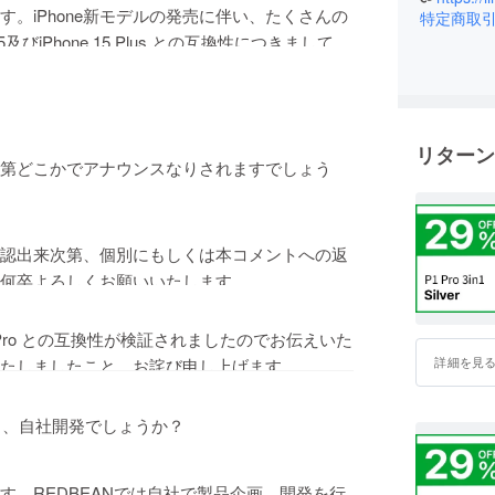
。iPhone新モデルの発売に伴い、たくさんの
特定商取
した。 
及びiPhone 15 Plus との互換性につきましては
研究し、
数をおかけいたしますが、もうしばらくお待ち
る様に、多
解のほどよろしくお願いいたします。
ビーン)と
リターン
第どこかでアナウンスなりされますでしょう
認出来次第、個別にもしくは本コメントへの返
何卒よろしくお願いいたします。
one 15 Pro との互換性が検証されましたのでお伝えいた
詳細を見
たしましたこと、お詫び申し上げます。
hone 15 Proでも問題なくご利用いただけます。
ますと幸いです。
く、自社開発でしょうか？
しくお願いいたします。
す。REDBEANでは自社で製品企画、開発を行