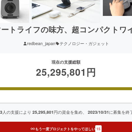
ートライフの味方、超コンパクトワイヤレ
redbean_japan
テクノロジー・ガジェット
現在の支援総額
25,295,801
円
43
人の支援により
25,295,801
円の資金を集め、
2023/10/31
に募集を終
もう一度プロジェクトをやってほしい
15