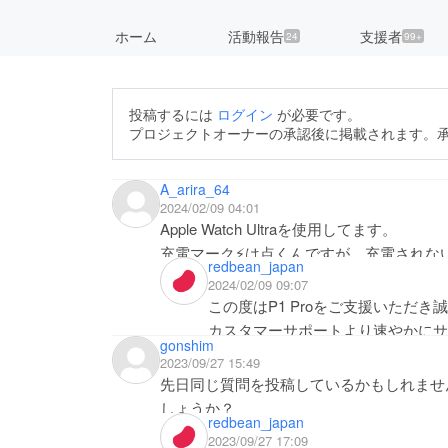
ホーム
活動報告
支援者
24
99+
投稿するには
ログイン
が必要です。
プロジェクトオーナーの承認後に掲載されます。
A_arira_64
2024/02/09 04:01
Apple Watch Ultraを使用してます。
充電マーク⚡️は点くんですが、充電され
redbean_japan
2024/02/09 09:07
この度はP1 Proをご支援いただ
カスタマーサポートより速やかにサ
gonshim
入りますが、CAMPFIREにてメ
2023/09/27 15:49
をいただけますと幸いです。お手数
先日同じ質問を投稿しているかもしれませんが
くお願いいたします。sales@rdbcor
しょうか？
redbean_japan
2023/09/27 17:09