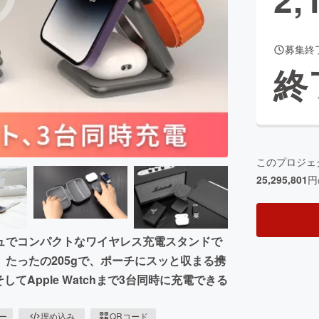
募集終
CAMPFIRE for Social Good
CAMPFIRE Creation
終
CAMPFIREふるさと納税
machi-ya
コミュニティ
このプロジェ
25,295,801
円
ュでコンパクトなワイヤレス充電スタンドで
たったの205gで、ポーチにスッと収まる携
てApple Watchまで3台同時に充電できる
ピー
埋め込み
QRコード