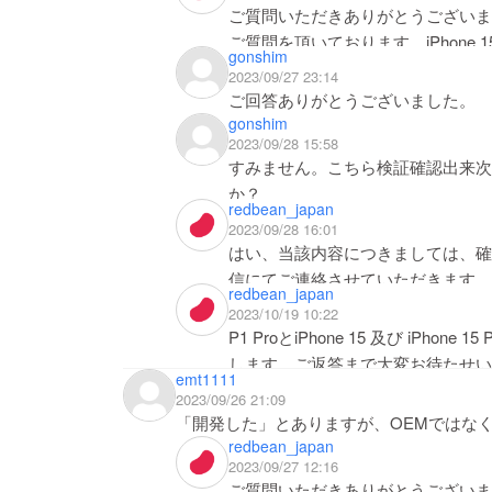
ご質問いただきありがとうございます
ご質問を頂いております。iPhone 15
gonshim
現在確認中でございます。大変お手
2023/09/27 23:14
いただけますと幸いです。何卒ご理
ご回答ありがとうございました。
gonshim
2023/09/28 15:58
すみません。こちら検証確認出来次
か？
redbean_japan
2023/09/28 16:01
はい、当該内容につきましては、確
信にてご連絡させていただきます。
redbean_japan
2023/10/19 10:22
P1 ProとiPhone 15 及び iPh
します。ご返答まで大変お待たせい
emt1111
P1 Proは、iPhone 15 及び iP
2023/09/26 21:09
ぜひこの機会にお買い求めいただけ
「開発した」とありますが、OEMではな
今後とも変わらぬご関心のほどよろ
redbean_japan
2023/09/27 12:16
ご質問いただきありがとうございま