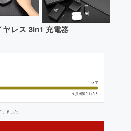
ス 3in1 充電器
終了
支援者数
2,143
人
了しました