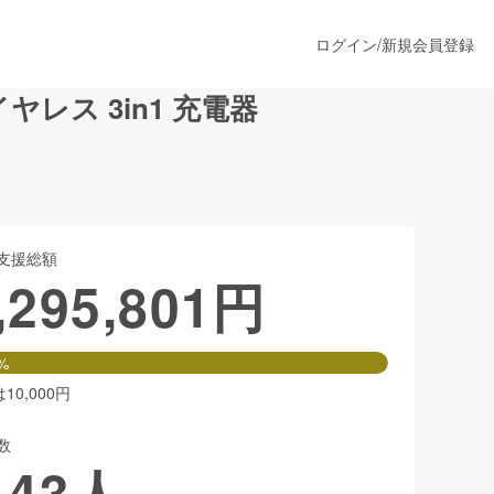
ログイン
/
新規会員登録
ス 3in1 充電器
うすぐ公開されます
支援総額
プロダクト
,295,801
円
ファッション
%
スポーツ
0,000円
数
ア
ソーシャルグッド
143
人