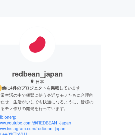
redbean_japan
日本
他に4件のプロジェクトを掲載しています
日常生活の中で頻繫に使う身近なモノたちに合理的
持たせ、生活が少しでも快適になるように、皆様の
てるモノ作りの開発を行っています。
rdb.one/jp
でしかも新しいアイデアを愛されるサポーターの皆
//www.youtube.com/@REDBEAN_Japan
見を反映し、斬新なアイデア商品を迅速に創り出す
/www.instagram.com/redbean_japan
lin.ee/XKTbVLU
あるブランドとして成長するために邁進して参りま