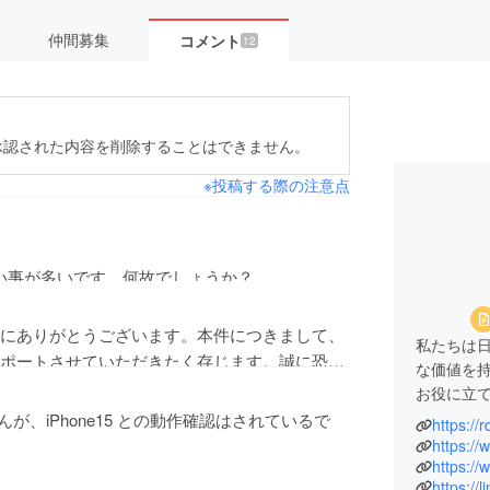
仲間募集
コメント
12
承認された内容を削除することはできません。
※投稿する際の注意点
ない事が多いです。何故でしょうか？
き誠にありがとうございます。本件につきまして、
私たちは
ポートさせていただきたく存じます。誠に恐れ
な価値を
ッセージのご送付もしくは次のアドレス宛にご連絡
お役に立
をおかけし申し訳ございませんが、何卒よろし
、iPhone15 との動作確認はされているで
https://
p.com
多種多様
https:
様の御意
https:/
https://
実行力の