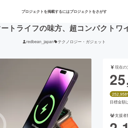
プロジェクトを掲載するには
プロジェクトをさがす
ートライフの味方、超コンパクトワイヤレ
redbean_japan
テクノロジー・ガジェット
注目のリターン
注目の新着プロジェクト
募集終了が近いプロジェクト
も
現在の
音楽
舞台・パフォーマンス
25
ゲーム・サービス開発
フード・飲食店
252,958
書籍・雑誌出版
アニメ・漫画
目標金額は1
支援者
チャレンジ
ビューティー・ヘルスケ
2,