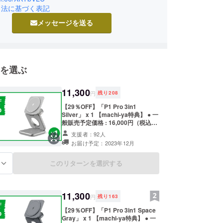
引法に基づく表記
そして今後も、さらにライフスタイルを新たな視点で
ユーザーの皆様が利便性に富んだ新たな体験ができ
メッセージを送る
様で新鮮な商品をご紹介できるREDBEAN(レッド
なるよう努力を重ねて参ります。
を選ぶ
11,300
円
残り
208
【29％OFF】「P1 Pro 3in1
Silver」 x 1 【machi-ya特典】 ● 一
般販売予定価格 : 16,000円（税込）
● machi-ya割 : 11,300円 29%
支援者：92人
OFF（税込、送料込み） ※皆様のご
お届け予定：2023年12月
支援により量産効率が向上した場
合、一般販売価格が変更になる可能
性もございます。 ※配送に関しまし
このリターンを選択する
る
ては、随時活動レポートにて報告さ
せて頂きます。
11,300
円
残り
163
【29％OFF】「P1 Pro 3in1 Space
Gray」 x 1 【machi-ya特典】 ● 一