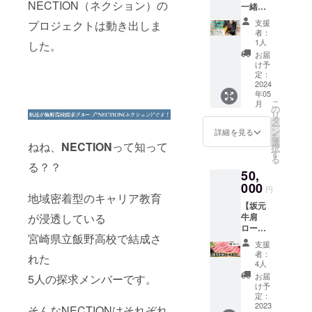
にメー
NECTION（ネクション）の
一緒に
所をEマ
ただけ
しで
ルにて
レザー
ウンテ
ます。
す！！
支援
プロジェクトは動き出しま
送らせ
レザー
ンバイ
ぜひこ
・実施
者：
ていた
クラフ
クで巡
の機会
1人
した。
時期
だきま
トでき
るサイ
にお試
2024年
お届
す。 ・
る権
クリン
しくだ
け予
2月〜5
チケッ
利】 ナ
グで
定：
さい。
月ごろ
トの有
チョと
2024
す。
内容：
（要予
効期
年05
レザー
コース
たまご
約なの
限
こ
月
アイテ
はいく
の
バター
でメー
2024年
リ
ム製作
つかあ
タ
(70g/
ル/お電
5月末
ー
できる
るルー
ン
瓶)×3瓶
詳細を見る
話にて
を
権利で
トから
選
、康卵
連絡さ
ねね、
NECTION
って知って
択
す。
支援者
す
の卵(赤
せてい
る
キー
様と相
卵6個入
る？？
ただき
50,
ケース
談して
り)1
ます）
か名刺
000
選びま
パッ
・集合/
円
入れを
地域密着型のキャリア教育
す。
ク、え
解散場
【坂元
選んで
（最大2
びの産
所
牛肩
が浸透している
いただ
時間ぐ
米粉の
SEN's
ロース
き、完
らいの
岩塩ス
Berry
宮崎県立飯野高校で結成さ
1kg】
成まで
コー
コーン
Farm（
支援
日本一
ナチョ
ス） ・
(95g)×2
者：
住所は
れた
の宮崎
が付
実施時
4人
袋 生産
メール
牛。そ
きっき
期
地：
お届
5人の探求メンバーです。
にてお
の中で
りでお
2024年
け予
たまご
知らせ
もワン
手伝い
定：
3月〜5
バ
いたし
ランク
2023
させて
月ごろ
そんなNECTIONはそれぞれ
ター
ます）