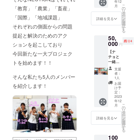
年12
上を求
いただ
（遠方
宮崎県
・イチ
こ
月
め続け
「教育」「農業」「畜産」
きま
の
の方は
高千穂
ゴ狩り
リ
る坂元
す。 興
タ
相談に
町 岩
の時
ー
「国際」「地域課題」
牛のこ
味はあ
ン
乗りま
詳細を見る
塩ス
間 50
を
だわり
るけど
選
す） ・
コー
分 ・チ
択
それぞれの側面からの問題
抜かれ
やった
す
集合/解
ン 宮
ケット
る
た育成
ことが
散場
崎県小
の有効
提起と解決のためのアク
50,
方法で
ない！
所 ア
林市
期限
残り4
育った
000
という
ウトド
ションを起こしており
康卵
円
2024年
牛で
方はこ
アス
宮崎県
5月末日
【ナ
す。 特
の機会
今回新たな一大プロジェク
テー
えびの
※一口で
チョと
にこだ
にいか
ション
市 賞味
1名〜2
一緒に
トを始めます！！
わって
がです
えびの
期限
名様ま
一日DIY
いるの
か？ 自
・チ
（未開
支援
で対応
できる
はオレ
分だけ
ケット
者：
封冷蔵
させて
そんな私たち5人のメンバー
権利】
イン酸
のオリ
1人
の有効
保
いただ
※県内支
比率が
ジナル
期限
お届
存）：
きま
を紹介します！
援者限
上がる
レザー
け予
2024年
たま
す。未
定！！
30ヶ月
定：
アイテ
5月末日
ごバ
就学児
素人の
2023
は最低
ムを
※一口で
ター
は無料
年12
くせに
でも育
ゲット
1名〜2
60日間
となり
こ
月
DIY経験
成する
の
しま
名様ま
(商品
ます。
リ
豊富な
という
タ
しょ
で対応
パッ
備考欄
ー
ナチョ
ところ
ン
う！！
詳細を見る
させて
ケージ
に参加
を
があな
で、肉
選
・内
いただ
に記載)
人数の
択
たのDIY
の旨味
す
容 レ
きま
岩塩
記入を
る
をお手
を最大
ザー
す。備
スコー
お願い
100
伝いさ
限まで
ワーク
考欄に
ン 6
しま