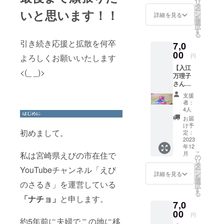
リ
に際
サイズ
タ
す。ご
ー
いと思います！！
し、壁
全体の
ン
了承頂
詳細を見る
を
や床な
長さ：
選
きます
択
どを解
約13cm
す
用お願
る
体しま
レザー
い致し
引き続き応援と拡散を何卒
7,0
す。 そ
の幅：
ます。
の際に
00
約
円
よろしくお願いいたします
出た廃
1.5cm ※
【入江
材を
カラー
<(_ _)>
万理子
使って
はナ
さんの
メン
チュラ
2024年
バーみ
ルのみ
支援
卓上カ
んなで
です。
者：
レン
スマホ
経年変
4人
ダーと
スタン
化で色
お届
ポスト
ドを作
が変
け予
カード5
初めまして。
りまし
定：
わって
枚セッ
2023
た！！
いきま
年12
ト】 県
正真正
す。
こ
月
私は宮崎県えびの市在住で
内外で
銘の古
の
リ
個展を
材にな
タ
YouTubeチャンネル「えび
ー
開いた
りま
ン
詳細を見る
を
り、商
す。 長
選
のさるき」を運営している
択
品デザ
年牛舎
す
る
インを
の一部
「ナチョ」
と申します。
7,0
手掛け
として
るなど
00
使われ
円
幅広く
約5年前に夫婦でこの地に移
た木材