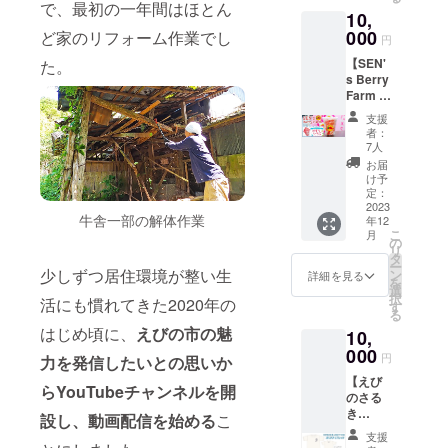
です。
を受け
で、最初の一年間はほとん
表紙: 1
10,
定番の
た作品
枚 カ
煮物は
000
ど家のリフォーム作業でし
も多
レン
円
鉄板で
く、見
ダー:
【SEN'
た。
すが、
ている
12ヶ月
s Berry
焼いて
だけで
分 6枚
Farm 削
も揚げ
癒やさ
(両面印
りイチ
ても美
れま
刷） 材
支援
ゴ4カッ
味しい
す。 ひ
者：
質：紙
プ】 実
んです
と目見
7人
にオン
はこの
よ♪ ぜ
ただけ
お届
デマン
商品、
ひ色々
で入江
け予
ド印刷
昨年、
な料理
定：
さんだ
サイ
オー
2023
を試し
と分か
ズ：
牛舎一部の解体作業
年12
ナーの
ていた
る唯一
148×10
こ
月
仙波さ
だきた
の
無二の
0mm
リ
んが飯
いで
タ
鮮やか
(ポスト
ー
野高校
少しずつ居住環境が整い生
す！！
ン
な色使
詳細を見る
カード
を
とコラ
名称：
選
い。 お
サイズ)
択
活にも慣れてきた2020年の
ボして
里芋 内
す
家の壁
※写真は
る
開発。
容量：
に掛け
見本で
はじめ頃に、
えびの市の魅
10,
イベン
2kg(土
ておく
す。デ
トでも
000
付き) 産
だけで
円
ザイン
力を発信したいとの思いか
高校生
地：宮
華やか
は変更
【えび
と一緒
崎県え
になり
らYouTubeチャンネルを開
する可
のさる
に販売
びの市
ます
能性が
き
して常
保存方
設し、動画配信を始める
こ
よ。 内
ありま
✕NECT
に行列
法：直
容：
支援
す。
IONオリ
ができ