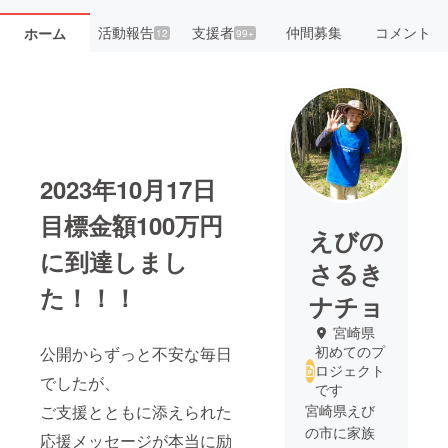
活動報告
支援者
仲間募集
コメント
ホーム
12
99+
2023年10月17日
目標金額100万円
えびの
に到達しまし
さるき
た！！！
ナチョ
宮崎県
初めてのプ
公開からずっと不安な毎日
ロジェクト
でしたが、
です
ご支援とともに添えられた
宮崎県えび
の市に家族
応援メッセージが本当に励