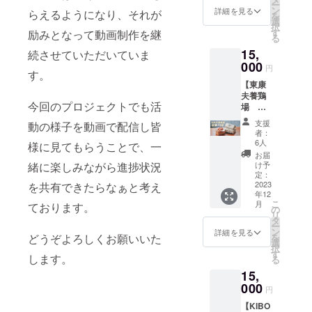
ます。
0mm ※
ー
は野菜
S/M/L/X
ン
ぶつぶ
詳細を見る
らえるようになり、それが
写真は
を
の
L カ
選
の食感
見本で
択
み！！
ラー：
す
励みとなって動画制作を継
にどハ
す。デ
る
ヘル
ライト
マりす
ザイン
15,
シーな
続させていただいていま
ベー
る人が
は変更
のにヤ
000
ジュ 素
続出。
円
する可
す。
ミツキ
材：
もちろ
能性が
【東康
になる
5.6oz /
ん練乳
ありま
夫養鶏
美味し
綿100％
をかけ
す。
今回のプロジェクトでも活
場 康
さは慶
※肩幅と
ていた
卵の卵
珉の名
身幅が
だくの
支援
動の様子を動画で配信し皆
30個】
物で
大きめ
もGood
者：
「康
す。国
のTシャ
6人
現在は
様に見てもらうことで、一
卵」は
産野菜
ツにな
県内の
お届
発酵食
にこだ
緒に楽しみながら進捗状況
ります
け予
いろん
と豊か
わっ
定：
※カラー
なイベ
な湧き
2023
を共有できたらなぁと考え
て、創
はライ
ントに
年12
水で丁
業以来
トベー
キッチ
こ
月
ております。
寧に育
作り続
の
ジュの
ンカー
リ
てられ
けた伝
タ
みです
で出店
ー
た鶏か
統の味
ン
※サイズ
詳細を見る
し高い
どうぞよろしくお願いいた
を
ら生ま
のファ
選
参考
評価を
択
れた卵
ンはか
す
size ：
いただ
します。
る
です。
なり多
S M
いてお
15,
たまご
いです♪
L XL
ります♪
特有の
000
この機
身丈 :67
今回は4
円
生臭さ
会に是
70 73
カップ
【KIBO
が無
非一度
76 身巾
セット