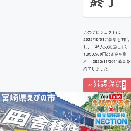
終了
このプロジェクトは、
2023/10/01
に募集を開始
し、
136
人の支援により
1,933,500
円の資金を集
め、
2023/11/30
に募集を
終了しました
もう一度プロジェ
3
クトをやってほし
2
い