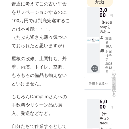
方式)
普通に考えてこの古い牛舎
3,0
をリノベーションするのに
00
円
100万円では到底完遂するこ
【Necti
onから
とは不可能・・・。
のお礼
のメー
（たぶん皆さん薄々気づい
支援
ルとナ
者：
ておられたと思いますが）
チョか
16人
らの
お届
メッ
け予
屋根の改修、土間打ち、外
セージ
定：
動画】
2023
壁、内装、トイレ、空調、
年12
運営メ
こ
月
ンバー
の
もろもろの備品も揃えない
リ
よりお
タ
ー
礼の
といけません。
ン
詳細を見る
を
メール
選
択
と動画
す
る
もちろんCampfireさんへの
を送ら
5,0
せてい
手数料やリターン品の購
ただき
00
円
ま
入、発送などなど。
【ナ
す！！
チョと
動画：
Nection
ナチョ
自分たちで作業するとして
による
から御