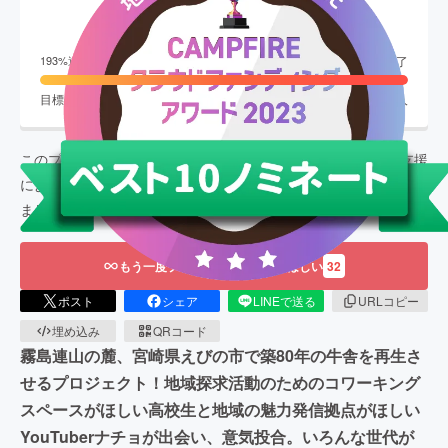
1,933,500
円
終了
193
%達成
目標金額
1,000,000
円
支援者数
136
人
このプロジェクトは、
2023/10/01
に募集を開始し、
136
人の支援
により
1,933,500
円の資金を集め、
2023/11/30
に募集を終了し
ました
もう一度プロジェクトをやってほしい
32
ポスト
シェア
LINEで送る
URLコピー
埋め込み
QRコード
霧島連山の麓、宮崎県えびの市で築80年の牛舎を再生さ
せるプロジェクト！地域探求活動のためのコワーキング
スペースがほしい高校生と地域の魅力発信拠点がほしい
YouTuberナチョが出会い、意気投合。いろんな世代が