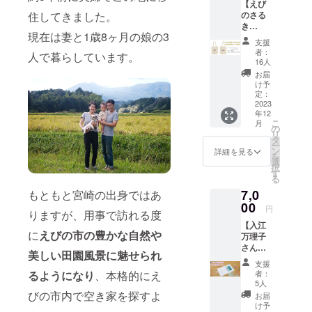
【えび
活躍さ
なので
のさる
住してきました。
れてい
ゴミと
き
るえび
して捨
現在は妻と1歳8ヶ月の娘の3
✕NECT
の出
てるの
支援
IONオリ
身・画
はもっ
者：
人で暮らしています。
ジナル
家の入
たいな
16人
トート
江万理
い！と
お届
バッ
子さん
いうこ
け予
グ】 プ
のポス
定：
とで メ
ロジェ
2023
トカー
ンバー
年12
クトの
ド5枚と
みんな
こ
月
ロゴが
2024年
の
で心を
リ
入った
卓上カ
タ
込めて
ー
トート
レン
ン
作りま
詳細を見る
を
バッグ
ダー
選
した。
択
で
セット
す
名称：
る
す！！
で
廃材を
7,0
もともと宮崎の出身ではあ
普段使
す！！
使った
いでき
00
えびの
ハンド
円
りますが、用事で訪れる度
るよう
の雄大
メイド
【入江
にシン
な自然
のスマ
に
えびの市の豊かな自然や
万理子
プルな
からイ
ホスタ
さんの
デザイ
ンスピ
ンド 素
美しい田園風景に魅せられ
2024年
ンにし
レー
材：木
支援
壁掛け
まし
ション
るようになり
、本格的にえ
サイズ
者：
カレン
た。 サ
を受け
5人
(使用
ダー】
イズ：
びの市内で空き家を探すよ
た作品
時)：高
お届
県内外
W36✕H
も多
け予
さ約