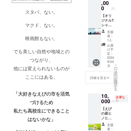
せてい
,00
引き上
ショッ
参加人
日間(商
す。
ただき
げた状
0
プ ・場
数の記
品パッ
円
※SEN's
ます。
スタバ、ない。
態で精
所 え
入をお
ケージ
Berry
工具な
【オリ
肉とし
びの市
願いし
に記載)
Farmま
どもナ
ジナルT
て提供
ナチョ
ます。
康
での交
マクド、ない。
チョが
シャツ
してい
宅 ・日
※アウト
卵
通費及
持って
＋ナ
ます。
時
ドアス
20日間
支援
び食事
いるも
チョの
宮崎牛
2024年
テー
者：
(商品
などの
映画館もない。
のなら
ガイド
を日本
5月〜12
1人
ション
パッ
滞在費
すべて
付きえ
一にし
月頃
までの
お届
ケージ
は自己
お貸し
びのサ
た農場
時間は3
け予
交通費
でも美しい自然や地域との
に記載)
負担と
しま
イクリ
が美味
定：
時間程
及び食
保存方
なりま
す。 木
ング＋
2024
しさに
度 ※ご
つながり、
事など
法：
すこと
年03
工など
BBQ】
こだ
希望の
の滞在
商品お
をご了
こ
月
のモノ
超豪華3
他には変えられないものが
わって
の
レザー
費は自
届け後
承くだ
リ
づくり
点セッ
作る肉
タ
アイテ
己負担
は、す
さい。
ー
ここにはある。
や、庭
トで
を、こ
ン
ムを「4
詳細を見る
となり
ぐに冷
を
整備な
す！！
の機会
選
連キー
ますこ
蔵庫に
択
どの作
一日か
にぜひ
す
ケー
とをご
入れて
る
業でも
けてえ
味わっ
ス」
了承く
保管し
「大好きなえびの市を活気
10,
お手伝
びのを
てくだ
or「名
ださ
てくだ
在庫な
いでき
満喫し
000
さ
し
刺入
づけるため
い。
円
さい。
ること
ていた
い！！
れ」か
保存
【えび
ならや
だきま
原産地/
私たち高校生にできること
ら選択
料等は
の産ヒ
りま
す♪ リ
内容
してく
使用し
ノヒカ
はないかな」
す！！
ターン
量：宮
ださ
ており
リ 矢岳
いっ
内容 ①
崎牛(肩
い。 ※
支援
ません
高原棚
しょに
オリジ
ロー
後ほど
者：
ので、