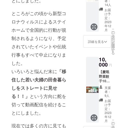
とにしました。
射日
2024年
者：
ジナルT
る人気
光・高
14人
壁掛け
シャ
のス
温多湿
カレン
お届
ところがこの頃から新型コ
ツ】 プ
イーツ
を避
け予
ダー 表
ロジェ
なんで
定：
け、風
紙1枚
ロナウィルスによるステイ
クトの
2023
す。 新
通しの
カレン
年12
ために
鮮なイ
よう場
ダー:
ホームで全国的に行動が規
こ
月
メン
チゴと
の
所に保
12ヶ月
リ
バーみ
ペース
タ
存して
制されるようになり、予定
分 12枚
ー
んなで
トを凍
ン
くださ
詳細を見る
【 材質
を
作ったT
らせた
されていたイベントや伝統
選
い。 賞
】 ・カ
択
シャツ
ブロッ
す
味期
レン
る
行事もすべて中止になりま
で
クから
限：商
ダー 紙
10,
す！！
削り出
品到着
にオン
した。
活動の
000
した超
後、お
デマン
円
時はも
ナチュ
早めに
ド印刷
いろいろと悩んだ末に
「移
【慶珉
ちろ
ラルな
お召し
書き
野菜餃
ん、普
削りイ
上がり
込みや
住した若い夫婦の田舎暮ら
子10個
段着と
チゴで
くださ
すい上
入×3
しても
す！！
しをストレートに見せ
い。 ※
質紙を
支援
パッ
使える
水は一
鮮度を
者：
使用 【
ク】
ように
る！！」
という方向に舵を
切使わ
9人
保つた
サイズ
「野菜
シンプ
ないと
め土の
お届
（内
切って動画配信を続けるこ
餃子」
ルなデ
いうこ
け予
付いた
寸） 】
はその
ザイン
定：
だわ
状態で
・カレ
とにしました。
名の通
2023
にしま
り。 イ
発送さ
ンダー
年12
り肉を
した。
チゴ本
せてい
こ
月
使用せ
サイ
の
来の甘
ただき
420×25
現在では多くの方に見ても
リ
ず、具
ズ：
タ
さとつ