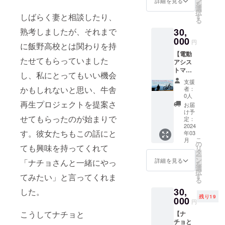
ン
す。 名
詳細を見る
イン
を
ド”で賞
イチゴ
選
称：牛
ミー
択
を獲得
しばらく妻と相談したり、
狩りに
す
舎の廃
ティン
る
し高い
来てい
材で
グ ・日
熟考しましたが、それまで
30,
評価を
ただけ
作った
程
受けた
000
れば、
リンゴ
2024年
円
に飯野高校とは関わりを持
商品で
可愛い
箱 素
2月〜3
【電動
す！！
キッチ
材：木
月頃
たせてもらっていました
アシス
こだわ
ンカー
サイ
時間は1
トマウ
りの康
もあり
ズ：高
し、私にとってもいい機会
時間程
ンテン
卵で作
ますの
さ約
度 ※後
支援
バイク
られた
で人気
かもしれないと思い、牛舎
30cm
者：
ほど
で行く
「たま
のス
0人
幅約
メール
えびの
再生プロジェクトを提案さ
ごバ
イーツ
48cm
お届
にてご
サイク
ター」
をその
け予
奥行き
連絡さ
せてもらったのが始まりで
リング
は濃厚
定：
場で楽
約32cm
せてい
（ナ
2024
なのに
しむこ
ただ
す。彼女たちもこの話にと
年03
チョの
スッキ
ともで
き、日
こ
月
ガイド
リした
の
きます♪
程の相
ても興味を持ってくれて
リ
付
味わ
タ
オー
談をさ
ー
き！）
い。 パ
ン
ナーも
詳細を見る
「ナチョさんと一緒にやっ
せてい
を
】 アウ
ンに
選
気さく
ただき
択
トドア
塗って
てみたい」と言ってくれま
す
な方な
ます。
る
ステー
も、
ので楽
ミー
30,
した。
ション
ヨーグ
しい時
ティン
残り19
を拠点
000
ルトに
間を過
円
グの
にえび
入れて
ごせる
URLも
こうしてナチョと
【ナ
の市の
も美味
こと間
その際
チョと
観光名
しくい
違いな