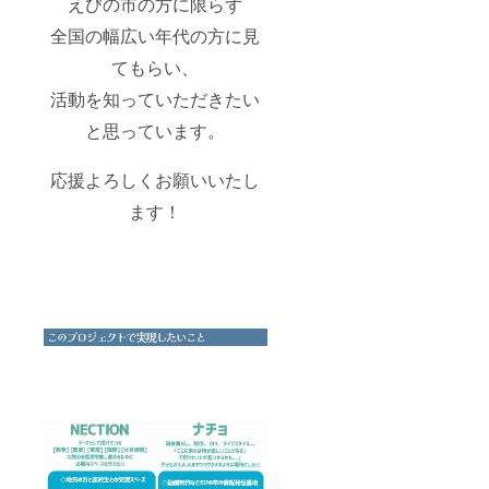
えびの市の方に限らず
（メー
ルor電
全国の幅広い年代の方に見
話にて
日程の
てもらい、
相談を
させて
活動を知っていただきたい
いただ
と思っています。
きま
す。遠
方の方
応援よろしくお願いいたし
は開催
時期に
ます！
ついて
相談に
乗りま
す） ・
集合場
所 ア
ウトド
アス
テー
ション
えびの
・チ
ケット
の有効
期限
2024年