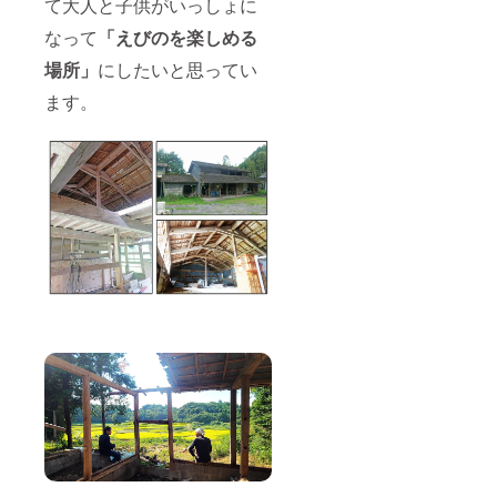
て大人と子供がいっしょに
とをご
了承く
なって
「えびのを楽しめる
ださ
い。
場所」
にしたいと思ってい
③BBQ
サイク
ます。
リング
の後に
牛舎の
あるナ
チョ邸
の庭で
BBQを
ご用意
いたし
ます。
※一口で
1名〜2
名様ま
で対応
させて
いただ
きま
す。備
考欄に
参加人
数の記
入をお