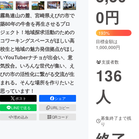
0
円
まちづくり・地域活性化
霧島連山の麓、宮崎県えびの市で
築80年の牛舎を再生させるプロ
CAMPFIRE for Social Good
CAMPFIRE Creation
ジェクト！地域探求活動のための
193%
CAMPFIREふるさと納税
machi-ya
コミュニティ
コワーキングスペースがほしい高
目標金額は
1,000,000円
校生と地域の魅力発信拠点がほし
いYouTuberナチョが出会い、意
支援者数
気投合。いろんな世代が集い、え
136
びの市の活性化に繋がる交流が生
まれる。そんな場所を作りたいと
人
思っています！
ポスト
シェア
LINEで送る
URLコピー
埋め込み
QRコード
募集終了まで残
り