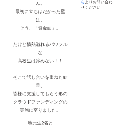
収穫) 産
ら
よりお問い合わ
のリ
ん。
地：宮
ターン
せください
崎県え
最初に立ちはだかった壁
ペー
びの市
ジ”でご
は、
保存方
確認く
法：直
ださ
そう、「資金面」。
射日
い。 ※
光・高
一口で1
温多湿
枚とさ
を避
せてい
だけど情熱溢れるパワフル
け、常
ただき
温で保
ます。
な
存して
②ナ
高校生は諦めない！！
くださ
チョの
い。 賞
ガイド
味期
付きえ
限：商
びのサ
そこで話し合いを重ねた結
品到着
イクリ
後1年 ※
ング ア
果、
なるべ
ウトド
くお早
アス
皆様に支援してもらう形の
めにお
テー
召し上
クラウドファンディングの
ション
がりく
を拠点
実施に至りました。
ださ
にえび
い。
の市の
※20袋の
観光名
地元生2名と
数量限
所をEマ