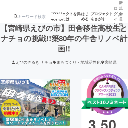
新
ロ
規
グ
会
プロジェクトを掲
はじ
プロジェクト
/
載するには
める
をさがす
イ
員
ン
登
【宮崎県えびの市】田舎移住高校生と
録
ナチョの挑戦!!築80年の牛舎リノベ計
画!!
人気のプロ
注目のリ
注目の新着プロ
募集終了が近いプ
もうすぐ公開
ジェクト
ターン
ジェクト
ロジェクト
されます
えびのさるき ナチョ
まちづくり・地域活性化
宮崎県
アート・写真
音楽
現在の支援総
テクノロジー・ガジェット
ゲーム・サ
額
1,93
映像・映画
書籍・雑誌
3,50
ビジネス・起業
チャレンジ