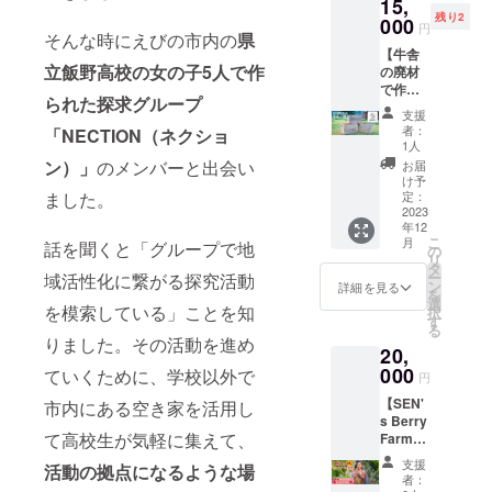
15,
オンラ
2024年
ちろ
パッ
必ずお
残り2
インで
000
2月〜5
ん、サ
ケージ
円
届けの
そんな時にえびの市内の
県
お話が
月頃
ラダや
に記載)
リター
【牛舎
できる
時間は1
パン皿
ンに貼
立飯野高校の女の子5人で作
の廃材
チャン
時間程
として
付され
で作っ
スで
度 ※後
もお使
たラベ
られた探求グループ
たリン
す！！
ほど
いいた
支援
ルや注
ゴ箱】3
飯野高
メール
だけま
者：
「NECTION（ネクショ
意書き
個限定
校のこ
にてご
1人
す。 サ
をご確
リクエ
と、み
連絡さ
ン）」
のメンバーと出会い
イズ 長
お届
認くだ
ストに
らい留
せてい
け予
さ：約
さい。
お応え
ました。
学のこ
定：
ただ
27cm
して3個
2023
と、プ
き、日
幅 ：
年12
限定で
ロジェ
程の相
約19cm
こ
月
話を聞くと「グループで地
リター
クトの
の
談をさ
厚み：
リ
ン品と
こと、
タ
せてい
約2cm
ー
域活性化に繋がる探究活動
して用
探究活
ン
ただき
詳細を見る
を
意させ
動のこ
選
ます。
を模索している」ことを知
択
ていた
となど
す
ZOOM
る
だきま
など、
のURL
りました。その活動を進め
20,
し
この機
もその
た！！
000
会にメ
ていくために、学校以外で
際に
円
牛舎解
ンバー
メール
【SEN'
市内にある空き家を活用し
体した
に聞き
にて送
s Berry
際に出
たいこ
らせて
て高校生が気軽に集えて、
Farmイ
た壁板
とをい
いただ
チゴ狩
を使っ
ろいろ
きま
支援
活動の拠点になるような場
り券】
た作り
聞い
す。 ・
者：
えびの