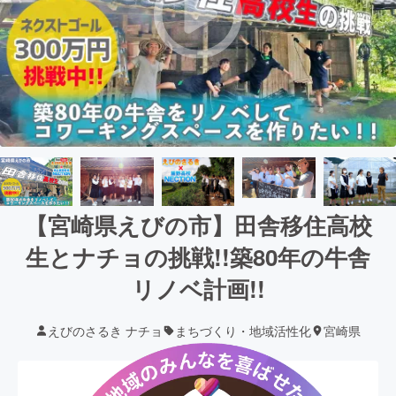
【宮崎県えびの市】田舎移住高校
生とナチョの挑戦!!築80年の牛舎
リノベ計画!!
えびのさるき ナチョ
まちづくり・地域活性化
宮崎県
現在の支援総額