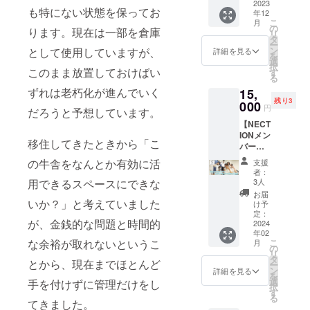
りとお
2023
が多
てくだ
凍庫に
も特にない状態を保ってお
す。 ※
年12
話がで
数。 イ
さい。
入れて
原材料
こ
月
きる権
ベント
の
生食の
保管し
ります。現在は一部を倉庫
及び添
リ
利で
でしか
タ
場合は
てくだ
加物等
ー
す。 移
販売し
ン
として使用していますが、
賞味期
詳細を見る
さい。
の食品
を
住、
ていな
選
限内に
開封
表示は
択
DIY、田
このまま放置しておけばい
いので
す
使用
後は賞
お届け
る
舎暮ら
すが、
し、賞
味期限
商品の
ずれは老朽化が進んでいく
15,
し、え
今回特
味期限
に関わ
ラベル
残り3
びのの
000
別にこ
経過後
らず速
円
に表記
だろうと予想しています。
ことetc.
のプロ
及び、
やかに
されま
【NECT
聞きた
ジェク
殻にヒ
お召し
す。 商
IONメン
いこと
トのた
ビの
上がり
移住してきたときから「こ
品開封
バーと
があれ
めにご
入った
くださ
前には
オンラ
ば何で
用意し
卵は、
の牛舎をなんとか有効に活
い。 ※
支援
必ずお
イン
も聞い
てくだ
なるべ
者：
原材料
届けの
ミー
てくだ
用できるスペースにできな
さいま
3人
く早め
及び添
リター
ティン
さい。
し
に十分
お届
加物等
ンに貼
グでき
いか？」と考えていました
・内
た！！
け予
加熱調
の食品
付され
る権
容
定：
お皿は
理して
表示は
たラベ
が、金銭的な問題と時間的
利】 飯
2024
WEB会
長円で
お召し
お届け
ルや注
年02
野高校
議アプ
使いや
上がり
商品の
な余裕が取れないというこ
こ
意書き
月
探求グ
リを
の
すいサ
くださ
ラベル
リ
をご確
ループ
使った
タ
イズな
い。 賞
とから、現在までほとんど
に表記
ー
認くだ
「NECT
オンラ
ン
ので、
詳細を見る
味期
されま
を
さい。
ION」の
イン飲
選
カレー
手を付けずに管理だけをし
限：20
す。 商
択
メン
み会 ・
す
皿とし
日(別途
品開封
る
バーと
てきました。
日程
てはも
商品
前には