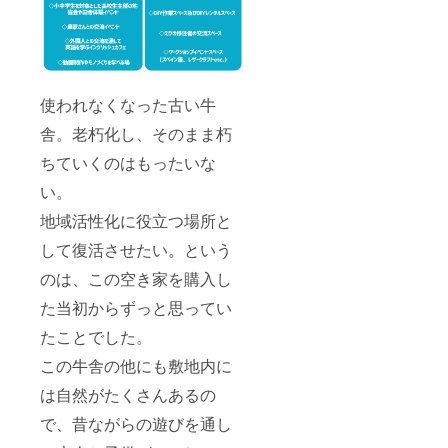
5月末日
※一口で
1名〜2
名様ま
で対応
させて
いただ
使われなくなった古い牛
きま
舎。老朽化し、そのまま朽
す。備
考欄に
ちていくのはもったいな
参加人
数の記
い。
入をお
願いし
地域活性化に役立つ場所と
ます。
※アウト
して復活させたい。という
ドアス
のは、この空き家を購入し
テー
ション
た当初からずっと思ってい
までの
交通費
たことでした。
及び食
事など
この牛舎の他にも敷地内に
の滞在
費は自
は自然がたくさんあるの
己負担
となり
で、昔ながらの遊びを通し
ますこ