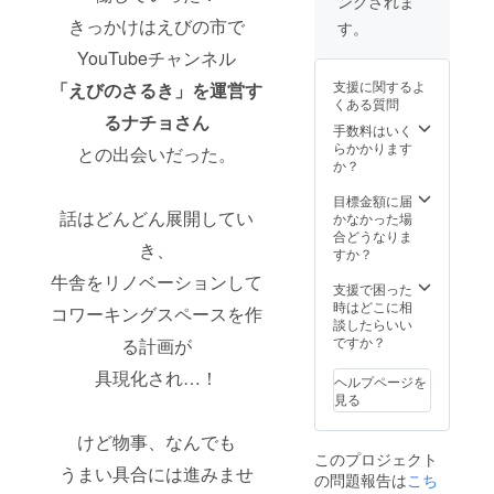
ングされま
回は特
〚宮崎
L カ
致しま
ことを
たラベ
別にこ
きっかけはえびの市で
県内支
ラー：
す。 ※
す。
ご了承
ルや注
のプロ
援者様
ライト
配送方
くださ
意書き
YouTubeチャンネル
ジェク
のみ〛
ベー
法は
い。
をご確
トのた
限定5名
ジュ 素
クール
認くだ
支援に関するよ
「えびのさるき」を運営す
めに確
材：
便（冷
さい。
くある質問
保して
5.6oz /
凍）
るナチョさん
いただ
綿100％
手数料はいく
きまし
※サイク
らかかります
との出会いだった。
た。 全
リング
か？
国の皆
の集合
様にも
場所に
目標金額に届
話はどんどん展開してい
えびの
てお渡
かなかった場
のお米
しさせ
合どうなりま
き、
の美味
ていた
すか？
しさを
だきま
牛舎をリノベーションして
味わっ
す。 ※
支援で困った
ていた
肩幅と
時はどこに相
コワーキングスペースを作
だきた
身幅が
談したらいい
いで
大きめ
ですか？
る計画が
す！！
のTシャ
名称：
具現化され…！
ツにな
ヘルプページを
矢岳高
ります
見る
原棚田
※サイズ
米ヒノ
参考
けど物事、なんでも
ヒカリ
は“オリ
このプロジェクト
3kg(令
ジナルT
うまい具合には進みませ
の問題報告は
こち
和4年秋
シャツ