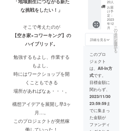
「地域創生につながる新た
田米
楽しん
ナルT
ス)1kg/
20人
メール
開封後
3kg】
でDIYの
シャツ
宮崎県
にてご
お届
は賞味
な挑戦をしたい！」
えびの
楽しさ
プロ
えびの
け予
連絡さ
期限に
市の北
をお伝
ジェク
定：
市 賞味
せてい
関わら
西部に
2023
えでき
トのた
期限：
ただ
ず速や
年12
ある矢
たらい
めにメ
30日
そこで考えたのが
き、日
かにお
こ
月
岳高原
いなぁ
ンバー
の
（解凍
程の相
召し上
リ
の麓に
と思っ
みんな
【空き家×コワーキング】の
タ
後は2
談等も
がりく
ー
美しい
ており
で作っ
ン
日） ※
詳細を見る
させて
ださ
を
ハイブリッド。
棚田が
ます♪
たTシャ
選
賞味期
いただ
い。 ※
択
ありま
日時：
ツで
す
限は出
きま
原材料
る
す。 そ
要相談
す！！
荷日か
このプロ
す。 ・
及び添
勉強するもよし、作業する
の棚田
内容：
活動の
ら30日
チケッ
加物等
ジェクト
で作ら
要相談
時はも
となっ
トの有
もよし、
の食品
れるヒ
※作業内
ちろ
ており
は、
All-In方
効期
表示は
ノヒカ
容を備
ん、普
ます
限
時にはワークショップを開
お届け
式
です。
リは収
考欄に
段着と
が、美
2024年
商品の
穫量は
ご記入
しても
くこともできる
味しく
目標金額に
12月末
ラベル
少ない
くださ
使える
新鮮な
※開催場
に表記
関わらず、
もの
場所があればなぁ・・・。
い。お
ように
ものを
所まで
されま
の、え
決まり
シンプ
召し上
2023/11/30
の交通
す。 商
びの市
でない
ルなデ
がりい
費及び
品開封
23:59:59
ま
構想アイデアを展開し早3ヶ
内でも
場合は
ザイン
ただき
食事な
前には
非常に
「相
にしま
たいの
でに集まっ
どの滞
必ずお
月…。
評価の
談」で
した。
で、お
在費は
届けの
た金額が
高いお
も構い
サイ
早めの
自己負
このプロジェクトが突然稼
リター
米で
ませ
ズ：
調理を
ファンディ
担とな
ンに貼
す。 今
ん。
S/M/L/X
お奨め
働していった！
ります
付され