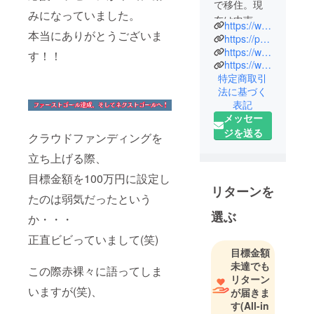
で移住。現
みになっていました。
在は中南米
https://www.youtube.com/channel/UCt5Ky_hQi5ETo0G9GjMZD2A
本当にありがとうございま
雑貨を扱う
https://pachamama-ebino.stores.jp/
オンライン
https://www.instagram.com/nacho7016/?hl=ja
す！！
https://www.facebook.com/profile.php?id=100083242926611
ショップ
特定商取引
「PACHAMA
法に基づく
MA」を運営
表記
する傍ら、
メッセー
YouTube
ジを送る
クラウドファンディングを
チャンネル
立ち上げる際、
「えびのさ
るき」に
目標金額を100万円に設定し
て、日常の
リターンを
たのは弱気だったという
田舎暮らし
選ぶ
か・・・
の様子、
DIY、えびの
正直ビビっていまして(笑)
の風景など
目標金額
未達でも
をのんびり
この際赤裸々に語ってしま
リターン
と配信中。
いますが(笑)、
が届きま
す
(All-in