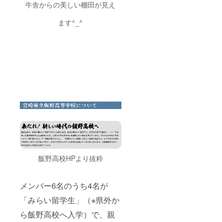
願いし
牛舎からの美しい棚田が見え
ます。
【備考
ます^_^
欄記入
例】 サ
イクリ
ング
〇名参
加
BBQ
◯名参
加
飯野高校HPより抜粋
メンバー6名のうち4名が
「みらい留学生」（※県外か
ら飯野高校へ入学）で、親