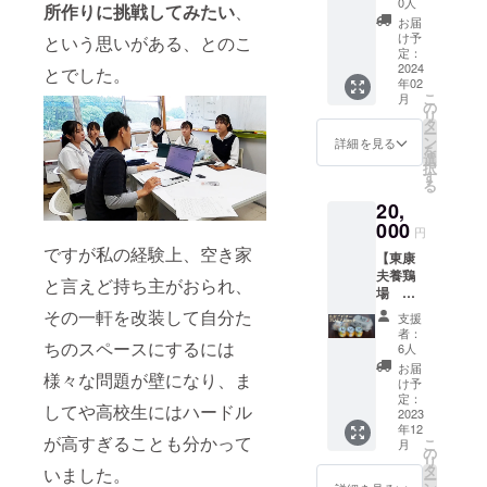
まし
ちゃっ
0人
チケッ
所作りに挑戦してみたい
、
市で唯
た。 多
てくだ
トの有
お届
一「イ
少の汚
さい！
け予
という思いがある、とのこ
効期
チゴ狩
れや錆
定：
この
限
り」が
2024
びた釘
とでした。
ミー
2024年
年02
体験で
の跡、
ティン
5月末
こ
月
きるこ
傷など
の
グでメ
リ
とで人
もあり
タ
ンバー
ー
気の
ますが
ン
の活動
詳細を見る
を
SEN's
とても
選
のヒン
択
Berry
味のあ
す
トも得
る
Farmさ
る古材
られる
20,
ん！！
ボック
かもし
今回の
000
スに仕
れませ
円
プロ
上がり
ん。 貴
ですが私の経験上、空き家
【東康
ジェク
まし
重なご
夫養鶏
トに快
た。 プ
意見も
と言えど持ち主がおられ、
場 康
く協力
ロジェ
お待ち
卵たま
してく
その一軒を改装して自分た
クトの
してお
支援
ごバ
ださい
ロゴも
りま
者：
タープ
ちのスペースにするには
まし
刻印し
6人
す！！
レミア
た。 食
ていま
・内
お届
様々な問題が壁になり、ま
ムセッ
べ放題
す！ 多
け予
容
ト】
のイチ
定：
用途に
WEB会
してや高校生にはハードル
“2022
2023
ゴは大
使って
議アプ
年12
年みや
きくて
いただ
リを
が高すぎることも分かって
こ
月
ざき
甘〜い
の
けると
使った
リ
フード
と評判
タ
思いま
いました。
オンラ
ー
アワー
です。