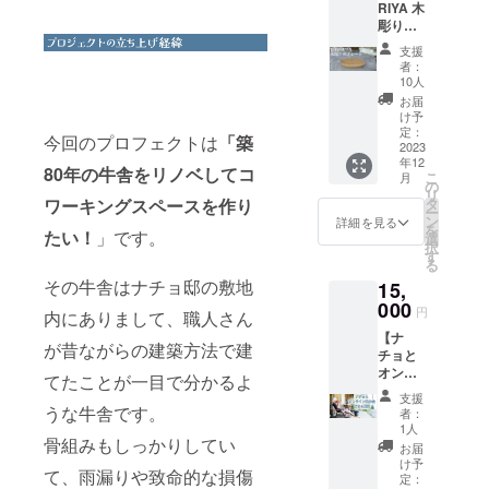
RIYA 木
く、甘
ご賞味
:55 58
でご提
彫りの
くてコ
くださ
61 64
供させ
お皿】
クがあ
い！ 内
肩幅 :51
ていた
支援
お隣、
る！！
容：野
53 55
者：
だきま
鹿児島
卵かけ
菜餃子
10人
57 袖丈
す！！
県の湧
ご飯に
(冷
:24 25
お届
名称：
水町で
使えば
凍)10個
け予
26 27
けずり
いろい
甘くて
定：
入り×3
いちご
今回のプロフェクトは
「築
ろな活
2023
濃厚な
パック
(氷菓)
年12
動をさ
味わい
生産
80年の牛舎をリノベしてコ
内容
こ
月
れてい
が楽し
の
地：宮
量：
リ
るイノ
めま
ワーキングスペースを作り
タ
崎県え
100g×4
ー
さん。
す。 名
ン
びの市
詳細を見る
カップ
を
たい！
」です。
中でも
称：康
選
賞味期
産地：
択
一枚一
卵30個
す
限：90
宮崎県
る
枚丹精
(10個入
日間(商
えびの
その牛舎はナチョ邸の敷地
15,
込めて
×3パッ
品パッ
市 保存
作られ
000
ク) 産
ケージ
円
方法：
内にありまして、職人さん
た手彫
地：宮
に記載)
要冷凍
【ナ
りのお
崎県え
保存方
が昔ながらの建築方法で建
(-18℃
チョと
皿は、
びの市
法：要
以下) ※
オンラ
その味
保存方
てたことが一目で分かるよ
冷凍
発送は
イン飲
わいと
法：お
(-18℃
支援
クール
み会で
料理を
うな牛舎です。
届け後
以下)
者：
便（冷
きる権
引き立
は冷蔵
1人
商品お
凍）に
骨組みもしっかりしてい
利】 ナ
てる雰
庫(10°C
届け後
お届
てお届
チョと
囲気で
以下)で
け予
は、す
けとな
て、雨漏りや致命的な損傷
まった
ファン
定：
保存し
ぐに冷
りま