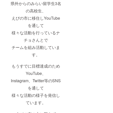
定にな
ウンテ
県外からのみらい留学生3名
りま
ンバイ
す。
クで巡
の高校生、
るサイ
えびの市に移住しYouTube
クリン
グで
を通して
す。
コース
様々な活動を行っているナ
はいく
つかあ
チョさんとで
るルー
トから
チームを組み活動していま
支援者
様と相
す。
談して
選びま
もうすでに目標達成のため
す。
（最大2
YouTube、
時間ぐ
らいの
Instagram、Twitter等のSNS
コー
ス） ・
を通して
実施時
期
様々な活動の様子を発信し
2024年
ています。
3月〜5
月ごろ