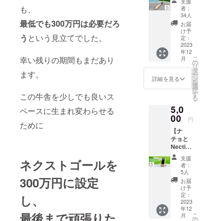
支援
手作り
礼の
も、
者：
のレ
メッ
34人
ザー
最低でも300万円は必要だろ
セージ
お届
キーホ
と牛舎
け予
う
という見立てでした。
ル
の様子
定：
ダー】
2023
をお見
年12
牛ヌメ
せしま
こ
幸い残りの期間もまだあり
月
革を
す。 時
の
リ
使って
間：約2
タ
ます。
ー
メン
分程度
ン
詳細を見る
を
バーみ
提供方
選
択
んなで
法：視
す
この牛舎を少しでも良いス
る
手作り
聴用の
5,0
しまし
URLを
ペースに生まれ変わらせる
た！！
00
メール
円
ために
性別、
で送信
【ナ
年齢を
※本リ
チョと
問わず
ターン
Nection
使って
の内容
が廃材
いただ
を無断
支援
ネクストゴールを
で作っ
ける使
で転
者：
たスマ
い勝手
載・公
5人
ホスタ
300万円に設定
のよい
開する
お届
ンド】
おしゃ
ことは
け予
牛舎の
れな
定：
禁止と
し、
リノ
2023
キーホ
させて
年12
ベー
ルダー
いただ
最後まで頑張りた
こ
月
ション
です！
の
きま