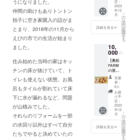
うになりました。
で個展
34✕D1
定：
く、見
17.5cm
を開い
2023
1(A4サ
ている
幅約
仲間の助けもありトントン
年12
たり、
イズが
だけで
9cm
こ
月
商品デ
入りま
の
癒やさ
奥行き
拍子に空き家購入の話がま
リ
ザイン
す) カ
タ
れま
約12cm
ー
を手掛
ラー：
ン
す。 ひ
詳細を見る
とまり、2018年の11月から
を
けるな
ナチュ
選
と目見
択
ど幅広
ラル 素
す
えびの市での生活が始まり
ただけ
る
く活躍
材：綿
で入江
10,
されて
ました。
100％
さんだ
いるえ
000
キャン
と分か
円
びの出
バス生
る唯一
住み始めた当時の家はキッ
【奥松
身・画
地
無二の
FARM
家の入
鮮やか
チンの床が抜けていて、ト
の里芋
江万理
な色使
2kg】
子さん
い。 お
支援
イレも使えない状態。お風
えびの
2024年
家の壁
者：
市の豊
壁掛け
6人
に掛け
呂もタイルが割れていて床
かな自
カレン
ておく
お届
然の中
ダーで
下に水が漏れるなど、問題
け予
だけで
で、若
す！！
定：
華やか
いご夫
2023
が山積みでした。
えびの
になり
年12
婦が手
の雄大
ます
こ
月
それらのリフォームを一部
塩にか
な自然
の
よ。
リ
けて大
からイ
タ
【卓上
の水回り以外はすべて自分
ー
事に育
ンスピ
ン
詳細を見る
カレン
を
てた旬
レー
選
ダー内
たちでやると決めていたの
択
の里芋
ション
す
容】
る