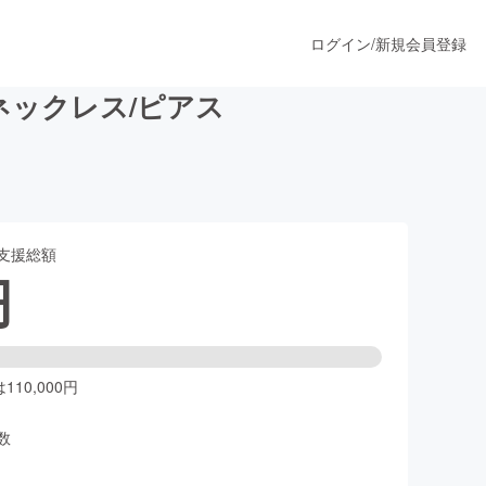
ログイン
/
新規会員登録
ネックレス/ピアス
うすぐ公開されます
支援総額
プロダクト
円
ファッション
スポーツ
10,000円
数
ア
ソーシャルグッド
人