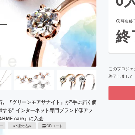
募集終
CAMPFIRE for Social Good
CAMPFIRE Creation
終
CAMPFIREふるさと納税
machi-ya
コミュニティ
このプロジェ
終了しました
石。『グリーンモアサナイト』が"手に届く価
する" インターネット専門ブランド③アフ
ARME care』に入会
ピー
埋め込み
QRコード