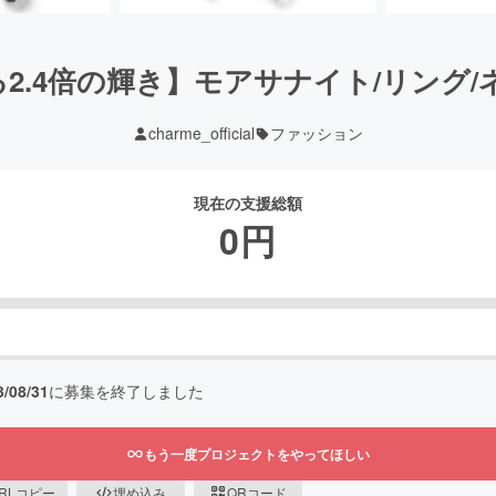
2.4倍の輝き】モアサナイト/リング/
charme_official
ファッション
現在の支援総額
0
円
3/08/31
に募集を終了しました
もう一度プロジェクトをやってほしい
RLコピー
埋め込み
QRコード