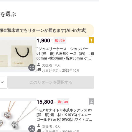
を選ぶ
標金額未達でもリターンが届きます
(All-in方式)
1,900
円
残り
30
"ジュエリーケース ショッパー
c1 [詳 細] 八角形ケース（約）：縦
60mm×横60mm×高さ35mm ケー
スカバー（約）：縦80mm×横
支援者：0人
80mm×高さ75mm ショッパー
お届け予定：2023年10月
（約）：縦120mm×横140mm×高さ
140mm（開封時） ※こちらの価格
には消費税・送料が含まれます。 ※
このリターンを選択する
る
ご注文状況、使用部材の供給状況、
製造工程上の都合等により出荷時期
が遅れる場合がございます。 ※写真
と実際の商品では、ディスプレイに
15,800
円
残り
30
よって色合いに違いが生じる場合が
ございます。ご了承下さい。 [内容]
"モアサナイト 6本爪ネックレス n1
シャルムオリジナルのジュエリー
[詳 細] 素 材：K10YG(イエロー
ケースです。他にはあまりない八角
ゴールド) or K10WG(ホワイトゴー
形の可愛らしいデザインで、美しく
ルド) or K10PG（ピンクゴール
支援者：0人
ジュエリーを収納していただけま
ド） ※オプションからお選びくだ
お届け予定：2023年10月