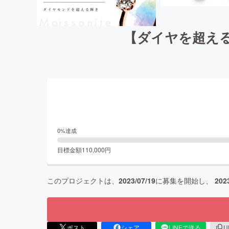
【ダイヤを超える
0
%達成
目標金額
110,000
円
このプロジェクトは、
2023/07/19
に募集を開始し、
202
ポスト
シェア
LINEで送る
U