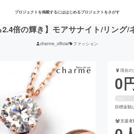
プロジェクトを掲載するには
はじめる
プロジェクトをさがす
2.4倍の輝き】モアサナイト/リング/
charme_official
ファッション
注目のリターン
注目の新着プロジェクト
募集終了が近いプロジェクト
も
現在の
音楽
舞台・パフォーマンス
0
ゲーム・サービス開発
フード・飲食店
0%
書籍・雑誌出版
アニメ・漫画
目標金額は1
支援者
チャレンジ
ビューティー・ヘルスケ
0