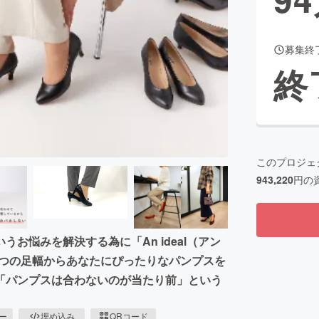
募集終
CAMPFIRE for Social Good
CAMPFIRE Creation
終
CAMPFIREふるさと納税
machi-ya
コミュニティ
このプロジェ
943,220
円の
お悩みを解決する為に「An ideal（アン
m、3つの足幅からあなたにぴったりなパンプスを
「パンプスは合わないのが当たり前」という
ピー
埋め込み
QRコード