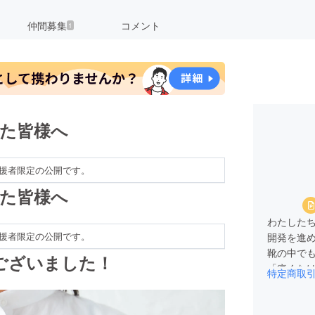
仲間募集
コメント
1
いた皆様へ
援者限定の公開です。
いた皆様へ
わたしたち
援者限定の公開です。
開発を進
靴の中で
ございました！
「痛くな
特定商取
る方が多
一人でも