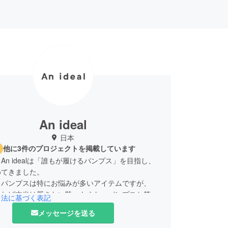
An ideal
日本
他に3件のプロジェクトを掲載しています
An idealは「誰もが履けるパンプス」を目指し、
めてきました。
もパンプスは特にお悩みが多いアイテムですが、
ければ本当は履きたい靴」もまた、パンプスと答え
引法に基づく表記
いのではないでしょうか。
メッセージを送る
多くの方が自分にぴったりなパンプスに出会えるよ