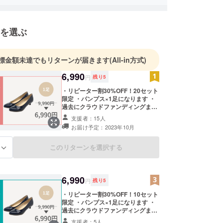
ちはこれからも精一杯取り組んでいきます。
を選ぶ
標金額未達でもリターンが届きます
(All-in方式)
6,990
円
残り
5
・リピーター割30%OFF！20セット
限定 ・パンプス×1足になります ・
過去にクラウドファンディングまた
は店舗イベント、ECサイトでAn
支援者：15人
idealを購入したことがある方が対象
お届け予定：2023年10月
となります ・備考欄に必ずクラウド
ファンディングまたはECサイトで
ご購入の場合は「支援IDまたは注文
このリターンを選択する
る
番号などの購入履歴がわかる番号」
を、店舗イベントの場合は「購入場
所と時期」のいずれかを入力してく
ださい ・ヒール高は1.5㎝、3㎝、5
6,990
円
残り
5
㎝からお選びいただけます ・幅はス
リム幅（A～Cワイズ相当）、ノー
・リピーター割30%OFF！10セット
マル幅（D～Eワイズ相当）、ワイ
限定 ・パンプス×1足になります ・
ド幅（2E~Fワイズ相当）の3幅より
過去にクラウドファンディングまた
お選びいただけます ・サイズは19.5
は店舗イベント、ECサイトでAn
支援者：5人