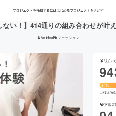
プロジェクトを掲載するには
はじめる
プロジェクトをさがす
しない！】414通りの組み合わせが叶
An ideal
ファッション
注目のリターン
注目の新着プロジェクト
募集終了が近いプロジェクト
も
現在の
音楽
舞台・パフォーマンス
94
ゲーム・サービス開発
フード・飲食店
94%
書籍・雑誌出版
アニメ・漫画
目標金額は1
支援者
チャレンジ
ビューティー・ヘルスケ
94