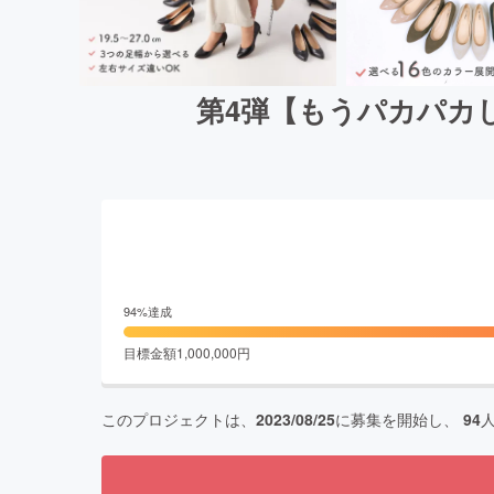
第4弾【もうパカパカ
94
%達成
目標金額
1,000,000
円
このプロジェクトは、
2023/08/25
に募集を開始し、
94