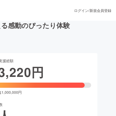
ログイン
/
新規会員登録
える感動のぴったり体験
うすぐ公開されます
支援総額
プロダクト
3,220
円
ファッション
スポーツ
,000,000円
数
ア
ソーシャルグッド
人