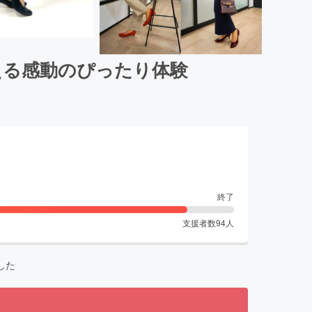
える感動のぴったり体験
終了
支援者数
94
人
した