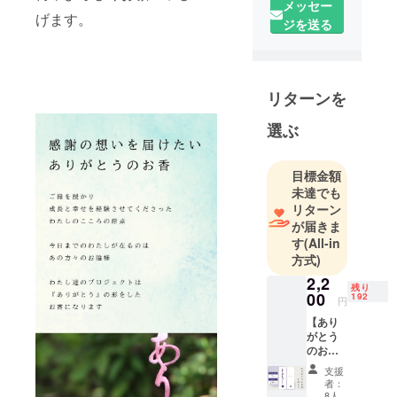
い様々な場
メッセー
げます。
面に、美し
ジを送る
く燃える
『ありがと
うのお香』
リターンを
をご利用頂
ければ幸い
選ぶ
です。
目標金額
日本文化か
未達でも
ら生まれる
リターン
心の表現が
が届きま
言葉や国境
す
(All-in
を越え、世
方式)
界の多様性
2,2
残り
と響き合い
00
192
円
“香りと造形
【あり
美を楽しむ
がとう
のお香
お香” とし
１本入
て、日本か
支援
り】
者：
ら世界への
《色》
8人