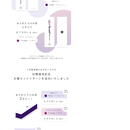
た場合
には、
ご希望
者に限
りキャ
ンセル
対応を
させて
いただ
きま
す。 ※
送料・
税込の
金額で
す。