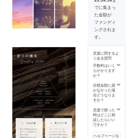
2024年
す。 ※
ン・仕
荷時期
定月か
2月下旬
直径
様は一
でに集まっ
が送れ
ら4か月
より順
15cm以
部変更
る場合
を超え
た金額が
次発送
上の受
になる
ござい
た場合
大切な
け皿を
可能性
ファンディ
ます。
には、
方への
ご用意
がござ
※原則と
ご希望
ングされま
贈り物
くださ
いま
して、
者に限
にもご
い。 ＝
す。 ※
す。
配送遅
りキャ
利用い
＝＝＝
ご支援
延に伴
ンセル
ただけ
＝＝＝
の数が
うご支
対応を
るよう
＝＝＝
想定を
援の
させて
支援に関するよ
化粧箱
※製品改
上回っ
キャン
いただ
くある質問
にもこ
良のた
た場
セルは
きま
だわり
め、お
手数料はいく
合、製
できま
す。 ※
まし
香本体
らかかります
造工程
せん
送料・
た。 お
や化粧
か？
上の都
が、リ
税込の
香立て
箱、付
合や配
ターン
金額で
も付属
属品な
目標金額に届
送作業
配送予
す。
してお
どのデ
かなかった場
等にに
定月か
りすぐ
ザイ
合どうなりま
より出
ら4か月
にご利
ン・仕
すか？
荷時期
を超え
用いた
様は一
が送れ
た場合
だけま
部変更
支援で困った
る場合
には、
す。 ※
になる
時はどこに相
ござい
ご希望
直径
可能性
談したらいい
ます。
者に限
15cm以
がござ
ですか？
※原則と
りキャ
上の受
いま
して、
ンセル
け皿を
す。 ※
配送遅
対応を
ヘルプページを