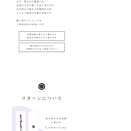
合、製
ターン
造工程
配送予
上の都
定月か
合や配
ら4か月
送作業
を超え
等にに
た場合
より出
には、
荷時期
ご希望
が送れ
者に限
る場合
りキャ
ござい
ンセル
ます。
対応を
※原則と
させて
して、
いただ
配送遅
きま
延に伴
す。 ※
うご支
送料・
援の
税込の
キャン
金額で
セルは
す。
できま
せん
が、リ
ターン
配送予
定月か
ら4か月
を超え