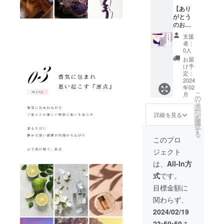
量》 限
た。 お
良のた
想定を
できま
税込の
【あり
定10個
香立て
め、お
上回っ
せん
金額で
がとう
《お届
も付属
香本体
た場
が、リ
す。
のお香
け予
してお
や化粧
合、製
ターン
１０
定》
りすぐ
箱、付
造工程
支援
配送予
本】 ※1
2024年
にご利
属品な
者：
上の都
定月か
本入り
2月下旬
用いた
0人
どのデ
合や配
ら4か月
の箱が5
より順
だけま
ザイ
お届
送作業
を超え
段に
次発送
す。 ※
け予
ン・仕
等にに
た場合
なった
大切な
定：
直径
様は一
より出
には、
お重が2
2024
方への
15cm以
部変更
荷時期
ご希望
年02
つの
贈り物
上の受
になる
が送れ
者に限
こ
月
セット
にもご
の
け皿を
可能性
る場合
りキャ
リ
です。
利用い
タ
ご用意
がござ
ござい
ンセル
ー
《色》
ただけ
ン
くださ
詳細を見る
いま
ます。
対応を
を
グラ
るよう
選
い。 ＝
す。 ※
※原則と
させて
択
デー
化粧箱
す
＝＝＝
ご支援
して、
いただ
る
ション
にもこ
＝＝＝
このプロ
の数が
配送遅
きま
カラー
だわり
＝＝＝
想定を
延に伴
す。 ※
ジェクト
（コス
まし
※製品改
上回っ
うご支
送料・
モス）
た。 お
良のた
は、
All-In方
た場
援の
税込の
《ご用
香立て
め、お
合、製
キャン
金額で
式
です。
意数
も付属
香本体
造工程
セルは
す。
量》 限
してお
や化粧
目標金額に
上の都
できま
定7個
りすぐ
箱、付
合や配
せん
関わらず、
《お届
にご利
属品な
送作業
が、リ
け予
用いた
どのデ
2024/02/19
等にに
ターン
定》
だけま
ザイ
より出
配送予
23:59:59
ま