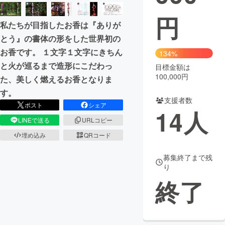
円
まちづくり・地域活性化
私たちが目指したお香は『ありが
とう』の書体の形をした世界初の
CAMPFIRE for Social Good
CAMPFIRE Creation
お香です。 １文字１文字にきちん
134%
CAMPFIREふるさと納税
machi-ya
コミュニティ
と火が巡るまで造形にこだわっ
目標金額は
100,000円
た、美しく燃えるお香となりま
す。
支援者数
ポスト
シェア
14
人
LINEで送る
URLコピー
埋め込み
QRコード
募集終了まで残
り
終了