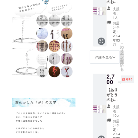
のお香
り物に
りすぐ
め、お
１本入
もご利
にご利
香本体
支援
り】
用いた
用いた
や化粧
者：
《色》
だける
だけま
1人
箱、付
グラ
よう化
す。 ※
属品な
お届
デー
粧箱に
直径
け予
どのデ
ション
もこだ
定：
15cm以
ザイ
カラー
2024
わりま
上の受
ン・仕
年03
（コス
した。
け皿を
様は一
こ
月
モス）
お一人
の
ご用意
部変更
リ
《3月ご
様あた
タ
くださ
になる
ー
用意数
りのリ
ン
い。 ＝
詳細を見る
可能性
を
量》 限
ターン
選
＝＝＝
がござ
択
定100本
数制限
す
＝＝＝
いま
る
《お届
はござ
＝＝＝
す。 ※
2,7
け予
いませ
※製品改
送料・
残り90
定》
00
ん。 お
良のた
税込の
円
2024年
香立て
め、お
金額で
【あり
3月 大
も付属
香本体
す。
がとう
切な方
してお
や化粧
のお香
への贈
りすぐ
箱、付
１本入
り物に
にご利
属品な
支援
り】
もご利
用いた
どのデ
者：
《色》
用いた
だけま
10人
ザイ
グラ
だける
す。 ※
ン・仕
お届
デー
よう化
直径
け予
様は一
ション
粧箱に
定：
15cm以
部変更
カラー
2024
もこだ
上の受
になる