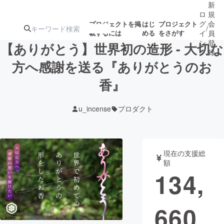
新
ロ
規
グ
会
プロジェクトを掲
はじ
プロジェクト
/
載するには
める
をさがす
イ
員
ン
登
【ありがとう】世界初の造形 - 大切な
録
方へ感謝を送る『ありがとうのお
香』
人気のプロ
注目のリ
注目の新着プロ
募集終了が近いプ
もうすぐ公開
ジェクト
ターン
ジェクト
ロジェクト
されます
u_incense
プロダクト
アート・写真
音楽
現在の支援総
テクノロジー・ガジェット
ゲーム・サ
額
134,
映像・映画
書籍・雑誌
660
ビジネス・起業
チャレンジ