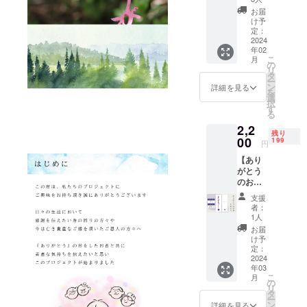
単色カ
発信を、皆
お届
ラー
け予
様と共に歩
（バイ
定：
んでいけれ
オレッ
2024
年02
ト）
ばと願って
こ
月
《2月ご
の
おります。
リ
用意数
タ
ー
量》 限
ン
詳細を見る
を
定200本
選
択
《お届
す
る
け予
2,2
定》
残り
2024年
00
199
円
2月下旬
【あり
より順
がとう
次発送
のお香
大切な
１本入
方への
支援
り】
贈り物
者：
《色》
にもご
1人
単色カ
利用い
お届
ラー
ただけ
け予
（バイ
るよう
定：
オレッ
2024
化粧箱
年03
ト）
にもこ
こ
月
《3月ご
だわり
の
リ
用意数
まし
タ
ー
量》 限
た。 お
ン
詳細を見る