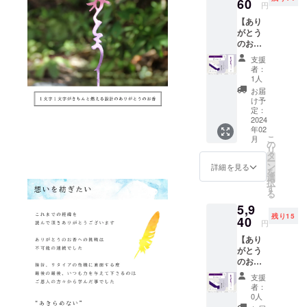
定》
60
ターン
※製品改
円
2024年
数制限
良のた
【あり
4月 大
はござ
め、お
がとう
切な方
いませ
香本体
のお香
への贈
ん。 お
や化粧
２本】
り物に
香立て
箱、付
支援
※1本入
もご利
も付属
属品な
者：
りの箱
用いた
してお
1人
どのデ
が2段に
だける
りすぐ
ザイ
お届
なった
よう化
にご利
け予
ン・仕
お重で
粧箱に
定：
用いた
様は一
す。
2024
もこだ
だけま
部変更
年02
《色》
わりま
す。 ※
になる
こ
月
単色カ
した。
の
直径
可能性
リ
ラー
お一人
タ
15cm以
がござ
ー
（バイ
様あた
ン
上の受
詳細を見る
いま
を
オレッ
りのリ
選
け皿を
す。 ※
択
ト）
ターン
す
ご用意
送料・
る
《ご用
数制限
くださ
税込の
5,9
意数
はござ
い。 ＝
金額で
残り15
量》 限
40
いませ
＝＝＝
す。
円
定15個
ん。 お
＝＝＝
【あり
《お届
香立て
＝＝＝
がとう
け予
も付属
※製品改
のお香
定》
してお
良のた
３本】
2024年
りすぐ
め、お
支援
※1本入
2月下旬
にご利
香本体
者：
りの箱
より順
用いた
0人
や化粧
が3段に
次発送