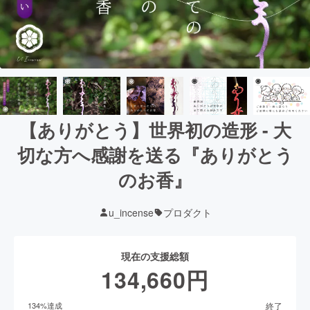
【ありがとう】世界初の造形 - 大
切な方へ感謝を送る『ありがとう
のお香』
u_incense
プロダクト
現在の支援総額
134,660
円
終了
134
%達成