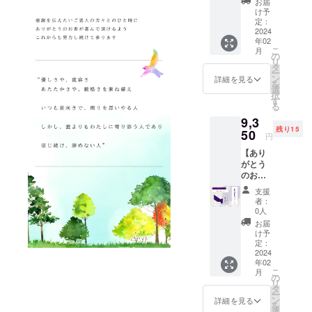
だけま
箱、付
お届
なった
大切な
す。 ※
け予
属品な
お重で
方への
定：
直径
どのデ
す。
2024
贈り物
15cm以
ザイ
年02
《色》
にもご
上の受
ン・仕
こ
月
単色カ
利用い
の
け皿を
様は一
リ
ラー
ただけ
タ
ご用意
部変更
ー
（バイ
るよう
ン
くださ
詳細を見る
になる
を
オレッ
化粧箱
選
い。 ＝
可能性
択
ト）
にもこ
す
＝＝＝
がござ
る
《ご用
だわり
＝＝＝
いま
9,3
意数
まし
＝＝＝
す。 ※
残り15
量》 限
50
た。 お
※製品改
送料・
円
定15個
香立て
良のた
税込の
【あり
《お届
も付属
め、お
金額で
がとう
け予
してお
香本体
す。
のお香
定》
りすぐ
や化粧
５本】
2024年
にご利
箱、付
支援
※1本入
2月下旬
用いた
属品な
者：
りの箱
より順
だけま
0人
どのデ
が5段に
次発送
す。 ※
ザイ
お届
なった
大切な
直径
け予
ン・仕
お重で
方への
定：
15cm以
様は一
す。
2024
贈り物
上の受
部変更
年02
《色》
にもご
け皿を
になる
こ
月
単色カ
利用い
の
ご用意
可能性
リ
ラー
ただけ
タ
くださ
がござ
ー
（バイ
るよう
ン
い。 ＝
詳細を見る
いま
を
オレッ
化粧箱
選
＝＝＝