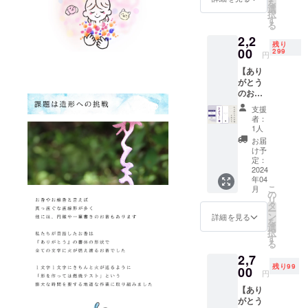
を
定200本
一人様
選
択
《お届
あたり
す
る
け予
のリ
2,2
定》
ターン
残り
2024年
00
数制限
299
円
3月 大
はござ
【あり
切な方
いませ
がとう
への贈
ん。 お
のお香
り物に
香立て
１本入
もご利
も付属
支援
り】
用いた
してお
者：
《色》
だける
りすぐ
1人
単色カ
よう化
にご利
お届
ラー
粧箱に
用いた
け予
（バイ
もこだ
定：
だけま
オレッ
2024
わりま
す。 ※
年04
ト）
した。
直径
こ
月
《4月ご
お一人
の
15cm以
リ
用意数
様あた
タ
上の受
ー
量》 限
りのリ
ン
け皿を
詳細を見る
を
定300本
ターン
選
ご用意
択
《お届
数制限
す
くださ
る
け予
はござ
い。 ＝
2,7
定》
いませ
＝＝＝
残り99
2024年
00
ん。 お
＝＝＝
円
4月 大
香立て
＝＝＝
【あり
切な方
も付属
※製品改
がとう
への贈
してお
良のた