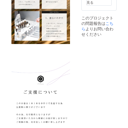
ご用意
ご支援
延に伴
させて
見る
くださ
の数が
うご支
いただ
い。 ＝
想定を
援の
きま
＝＝＝
上回っ
キャン
す。 ※
このプロジェクト
＝＝＝
た場
セルは
送料・
の問題報告は
こち
＝＝＝
合、製
できま
税込の
※製品改
ら
よりお問い合わ
造工程
せん
金額で
良のた
上の都
が、リ
せください
す。
め、お
合や配
ターン
香本体
送作業
配送予
や化粧
等にに
定月か
箱、付
より出
ら4か月
属品な
荷時期
を超え
どのデ
が送れ
た場合
ザイ
る場合
には、
ン・仕
ござい
ご希望
様は一
ます。
者に限
部変更
※原則と
りキャ
になる
して、
ンセル
可能性
配送遅
対応を
がござ
延に伴
させて
いま
うご支
いただ
す。 ※
援の
きま
ご支援
キャン
す。 ※
の数が
セルは
送料・
想定を
できま
税込の
上回っ
せん
金額で
た場
が、リ
す。