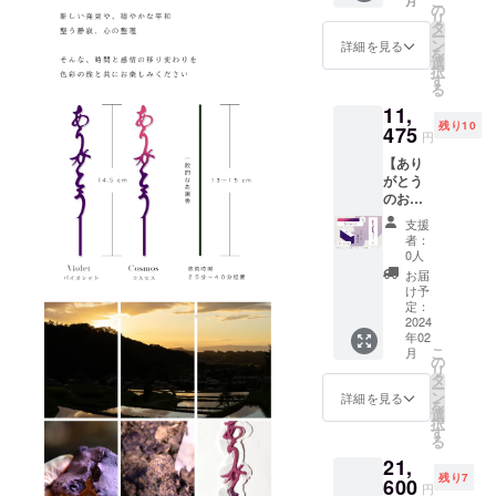
こ
月
グラ
にもご
の
15cm以
がござ
※原則と
りキャ
リ
デー
利用い
タ
上の受
いま
して、
ンセル
ー
ション
ただけ
ン
け皿を
詳細を見る
す。 ※
配送遅
対応を
を
カラー
るよう
選
ご用意
ご支援
延に伴
させて
択
（コス
化粧箱
す
くださ
の数が
うご支
いただ
る
モス）
にもこ
い。 ＝
想定を
援の
きま
11,
《ご用
だわり
＝＝＝
上回っ
キャン
す。 ※
残り10
意数
475
まし
＝＝＝
た場
円
セルは
送料・
量》 限
た。 お
＝＝＝
合、製
できま
税込の
【あり
定10個
香立て
※製品改
造工程
せん
金額で
がとう
《お届
も付属
良のた
上の都
が、リ
す。
のお香
け予
してお
め、お
合や配
ターン
５本】
定》
りすぐ
香本体
送作業
支援
配送予
※1本入
2024年
にご利
や化粧
者：
等にに
定月か
りの箱
2月下旬
用いた
0人
箱、付
より出
ら4か月
が5段に
より順
だけま
属品な
お届
荷時期
を超え
なった
次発送
す。 ※
け予
どのデ
が送れ
た場合
お重で
大切な
定：
直径
ザイ
る場合
には、
す。
2024
方への
15cm以
ン・仕
ござい
ご希望
年02
《色》
贈り物
上の受
様は一
ます。
者に限
こ
月
グラ
にもご
の
け皿を
部変更
※原則と
りキャ
リ
デー
利用い
タ
ご用意
になる
して、
ンセル
ー
ション
ただけ
ン
くださ
詳細を見る
可能性
配送遅
対応を
を
カラー
るよう
選
い。 ＝
がござ
延に伴
させて
択
（コス
化粧箱
す
＝＝＝
いま
うご支
いただ
る
モス）
にもこ
＝＝＝
す。 ※
援の
きま
21,
《ご用
だわり
＝＝＝
ご支援
キャン
す。 ※
残り7
意数
600
まし
※製品改
の数が
円
セルは
送料・