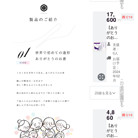
す。 ※
択
ト）
にもこ
す
＝＝＝
送料・
る
《ご用
だわり
＝＝＝
税込の
17,
意数
まし
※製品改
金額で
残り10
量》 限
600
た。 お
良のた
す。
円
定15個
香立て
め、お
【あり
《お届
も付属
香本体
がとう
け予
してお
や化粧
のお香
定》
りすぐ
箱、付
１０
2024年
にご利
属品な
支援
本】 ※1
2月下旬
用いた
どのデ
者：
本入り
より順
だけま
0人
ザイ
の箱が5
次発送
す。 ※
ン・仕
お届
段に
大切な
直径
け予
様は一
なった
方への
定：
15cm以
部変更
お重が2
2024
贈り物
上の受
になる
年02
つの
にもご
け皿を
可能性
こ
月
セット
利用い
の
ご用意
がござ
リ
です。
ただけ
タ
くださ
いま
ー
《色》
るよう
ン
い。 ＝
詳細を見る
す。 ※
を
単色カ
化粧箱
選
＝＝＝
ご支援
択
ラー
にもこ
す
＝＝＝
の数が
る
（バイ
だわり
＝＝＝
想定を
4,8
オレッ
まし
※製品改
上回っ
残り10
ト）
60
た。 お
良のた
た場
円
《ご用
香立て
め、お
合、製
【あり
意数
も付属
香本体
造工程
がとう
量》 限
してお
や化粧
上の都
のお香
定10個
りすぐ
箱、付
合や配