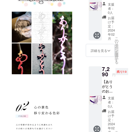
２本】
《お届
にご利
属品な
送作業
支援
※1本入
け予
用いた
どのデ
者：
等にに
りの箱
定》
だけま
0人
ザイ
より出
が2段に
2024年
す。 ※
ン・仕
お届
荷時期
なった
2月下旬
直径
け予
様は一
が送れ
お重で
より順
定：
15cm以
部変更
る場合
す。
2024
次発送
上の受
になる
ござい
年02
《色》
大切な
け皿を
可能性
ます。
こ
月
グラ
方への
の
ご用意
がござ
※原則と
リ
デー
贈り物
タ
くださ
いま
して、
ー
ション
にもご
ン
い。 ＝
詳細を見る
す。 ※
配送遅
を
カラー
利用い
選
＝＝＝
ご支援
延に伴
択
（コス
ただけ
す
＝＝＝
の数が
うご支
る
モス）
るよう
＝＝＝
想定を
援の
7,2
《ご用
化粧箱
※製品改
上回っ
キャン
残り10
意数
90
にもこ
良のた
た場
円
セルは
量》 限
だわり
め、お
合、製
できま
【あり
定10個
まし
香本体
造工程
せん
がとう
《お届
た。 お
や化粧
上の都
が、リ
のお香
け予
香立て
箱、付
合や配
ターン
３本】
定》
も付属
属品な
送作業
支援
配送予
※1本入
2024年
してお
どのデ
者：
等にに
定月か
りの箱
2月下旬
りすぐ
0人
ザイ
より出
ら4か月
が3段に
より順
にご利
ン・仕
お届
荷時期
を超え
なった
次発送
用いた
け予
様は一
が送れ
た場合
お重で
大切な
定：
だけま
部変更
る場合
には、
す。
2024
方への
す。 ※
になる
ござい
ご希望
年02
《色》
贈り物
直径
可能性
ます。
者に限