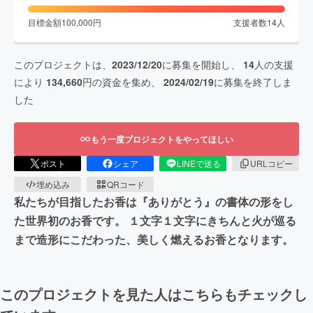
目標金額
100,000
円
支援者数
14
人
このプロジェクトは、
2023/12/20
に募集を開始し、
14
人の支援
により
134,660
円の資金を集め、
2024/02/19
に募集を終了しま
した
もう一度プロジェクトをやってほしい
ポスト
シェア
LINEで送る
URLコピー
埋め込み
QRコード
私たちが目指したお香は『ありがとう』の書体の形をし
た世界初のお香です。 １文字１文字にきちんと火が巡る
まで造形にこだわった、美しく燃えるお香となります。
このプロジェクトを見た人はこちらもチェックし