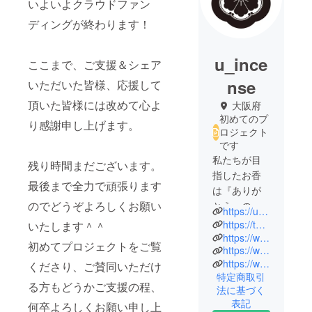
いよいよクラウドファン
ディングが終わります！
u_ince
ここまで、ご支援＆シェア
nse
いただいた皆様、応援して
頂いた皆様には改めて心よ
大阪府
初めてのプ
り感謝申し上げます。
ロジェクト
です
私たちが目
残り時間まだございます。
指したお香
最後まで全力で頑張ります
は『ありが
のでどうぞよろしくお願い
とう』の書
https://u-incense.com/
体の形をし
https://twitter.com/U_INCENSE/
いたします＾＾
た世界初の
https://www.instagram.com/uincense_japan
初めてプロジェクトをご覧
https://www.threads.net/@uincense_japan
お香です。
https://www.facebook.com/uincense.japan
くださり、ご賛同いただけ
日々の生活
特定商取引
において感
る方もどうかご支援の程、
法に基づく
謝を伝えた
表記
何卒よろしくお願い申し上