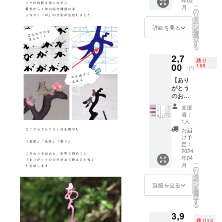
年02
（コス
わりま
け皿を
可能性
こ
月
モス）
した。
の
ご用意
がござ
リ
《2月ご
お一人
タ
くださ
いま
ー
用意数
様あた
ン
い。 ＝
詳細を見る
す。 ※
を
量》 限
りのリ
選
＝＝＝
送料・
択
定100本
ターン
す
＝＝＝
税込の
る
《お届
数制限
＝＝＝
金額で
2,7
け予
はござ
※製品改
す。
残り
定》
00
いませ
199
良のた
円
2024年
ん。 お
め、お
【あり
2月下旬
香立て
香本体
がとう
より順
も付属
や化粧
のお香
次発送
してお
箱、付
１本入
大切な
りすぐ
属品な
支援
り】
方への
にご利
どのデ
者：
《色》
贈り物
用いた
1人
ザイ
グラ
にもご
だけま
ン・仕
お届
デー
利用い
す。 ※
け予
様は一
ション
ただけ
定：
直径
部変更
カラー
2024
るよう
15cm以
になる
年04
（コス
化粧箱
上の受
可能性
こ
月
モス）
にもこ
の
け皿を
がござ
リ
《4月ご
だわり
タ
ご用意
いま
ー
用意数
まし
ン
くださ
詳細を見る
す。 ※
を
量》 限
た。 お
選
い。 ＝
送料・
択
定200本
一人様
す
＝＝＝
税込の
る
《お届
あたり
＝＝＝
金額で
3,9
け予
のリ
＝＝＝
す。
残り14