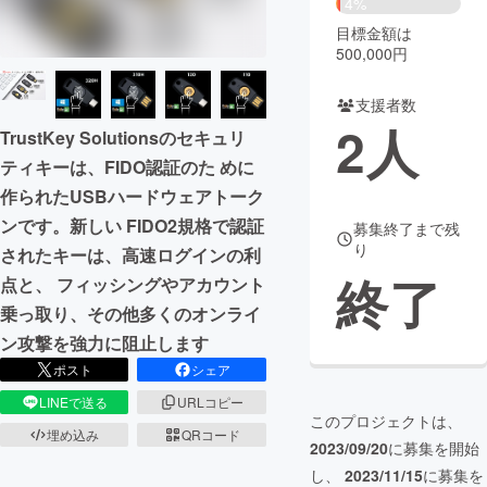
4%
目標金額は
まちづくり・地域活性化
500,000円
支援者数
CAMPFIRE for Social Good
CAMPFIRE Creation
2
人
TrustKey Solutionsのセキュリ
CAMPFIREふるさと納税
machi-ya
コミュニティ
ティキーは、FIDO認証のた めに
作られたUSBハードウェアトーク
ンです。新しい FIDO2規格で認証
募集終了まで残
り
されたキーは、高速ログインの利
終了
点と、 フィッシングやアカウント
乗っ取り、その他多くのオンライ
ン攻撃を強力に阻止します
ポスト
シェア
LINEで送る
URLコピー
このプロジェクトは、
埋め込み
QRコード
2023/09/20
に募集を開始
し、
2023/11/15
に募集を