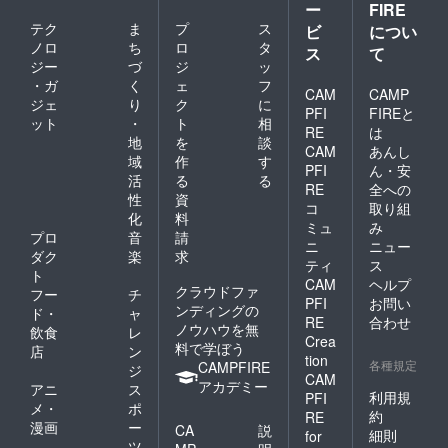
ー
FIRE
テク
ま
プ
ス
ビ
につい
ノロ
ち
ロ
タ
ス
て
ジー
づ
ジ
ッ
・ガ
く
ェ
フ
CAM
CAMP
ジェ
り
ク
に
PFI
FIREと
ット
・
ト
相
RE
は
地
を
談
CAM
あんし
域
作
す
PFI
ん・安
活
る
る
RE
全への
性
資
コ
取り組
化
料
ミュ
み
プロ
音
請
ニ
ニュー
ダク
楽
求
ティ
ス
ト
CAM
ヘルプ
クラウドファ
フー
チ
PFI
お問い
ンディングの
ド・
ャ
RE
合わせ
ノウハウを無
飲食
レ
Crea
料で学ぼう
店
ン
tion
各種規定
CAMPFIRE
ジ
CAM
アカデミー
アニ
ス
利用規
PFI
メ・
ポ
約
RE
漫画
ー
CA
説
細則
for
ツ