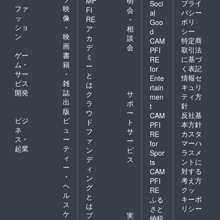
MP
明
プライ
Soci
ファ
映
FI
会
バシー
al
ッ
像
RE
・
ポリ
Goo
ショ
・
ア
相
シー
d
ン
映
カ
談
特定商
CAM
画
デ
会
取引法
PFI
ゲー
書
ミ
に基づ
RE
ム・
籍
ー
く表記
for
サー
・
と
情報セ
Ente
ビス
雑
は
キュリ
rtain
開発
誌
ク
サ
ティ方
men
出
ラ
ポ
針
t
版
ウ
ー
反社基
CAM
ビジ
ビ
ド
ト
本方針
PFI
ネ
ュ
フ
サ
カスタ
RE
ス・
ー
ァ
ー
マーハ
for
起業
テ
ン
ビ
ラスメ
Spor
ィ
デ
ス
ントに
ts
ー
ィ
対する
CAM
・
ン
考え方
PFI
ヘ
グ
クッ
RE
ル
と
キーポ
ふる
ス
は
リシー
さと
ケ
プ
実
納税