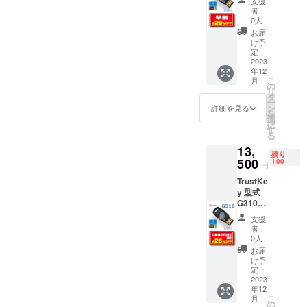
支援
29％OF
者：
F 一般
0人
販売予
お届
定価格
け予
18,000
定：
円 税送
2023
年12
料込み
こ
月
の
リ
タ
ー
ン
詳細を見る
を
選
択
す
る
13,
残り
500
100
円
TrustKe
y 型式
G310
CAMPF
支援
IRE割
者：
25％OF
0人
F 一般
お届
販売予
け予
定価格
定：
18,000
2023
年12
円 税送
こ
月
料込み
の