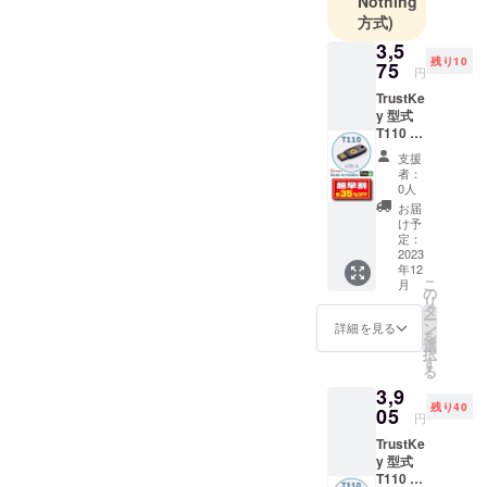
Nothing
方式)
ます。
3,5
残り10
75
【事業内
円
容】
TrustKe
y 型式
貿易業、問
T110 超
屋業、代理
早割
支援
業、食品、
35％OF
者：
F 一般
酒類、飲
0人
販売予
お届
料、介護用
定価格
け予
品、 衛生用
5,500円
定：
税送料
2023
品、日用品
年12
込み
こ
雑貨、情報
月
の
リ
セキュリ
タ
ー
ン
詳細を見る
ティ関連製
を
選
択
品、海外ソ
す
る
フト購入代
3,9
行業等、モ
残り40
05
円
バイルアク
TrustKe
セサリー、
y 型式
ポータブル
T110 早