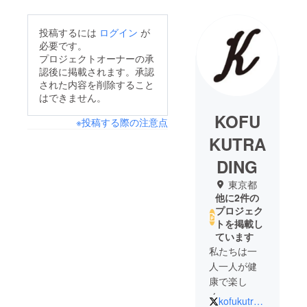
投稿するには
ログイン
が
必要です。
プロジェクトオーナーの承
認後に掲載されます。承認
された内容を削除すること
はできません。
KOFU
※投稿する際の注意点
KUTRA
DING
東京都
他に2件の
プロジェク
トを掲載し
ています
私たちは一
人一人が健
康で楽し
く、
kofukutrading