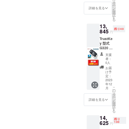
リ
タ
ー
ン
詳細を見る
を
選
択
す
る
13,
残り40
845
円
TrustKe
y 型式
G320 早
割
支援
29％OF
者：
F 一般
0人
販売予
お届
定価格
け予
19,500
定：
円 税送
2023
年12
料込み
こ
月
の
リ
タ
ー
ン
詳細を見る
を
選
択
す
る
14,
残り
625
100
円