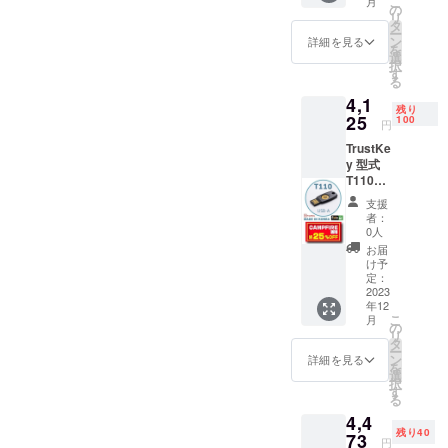
こ
月
の
リ
タ
ー
ン
詳細を見る
を
選
択
す
る
4,1
残り
25
100
円
TrustKe
y 型式
T110
CAMPF
支援
IRE割
者：
25％OF
0人
F 一般
お届
販売予
け予
定価格
定：
5,500円
2023
年12
税送料
こ
月
込み
の
リ
タ
ー
ン
詳細を見る
を
選
択
す
る
4,4
残り40
73
円