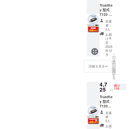
TrustKe
y 型式
T120 早
割
支援
29％OF
者：
F 一般
0人
販売予
お届
定価格
け予
6,300円
定：
税送料
2023
年12
込み
こ
月
の
リ
タ
ー
ン
詳細を見る
を
選
択
す
る
4,7
残り
25
100
円
TrustKe
y 型式
T120
CAMPF
支援
IRE割
者：
25％OF
0人
F 一般
お届
販売予