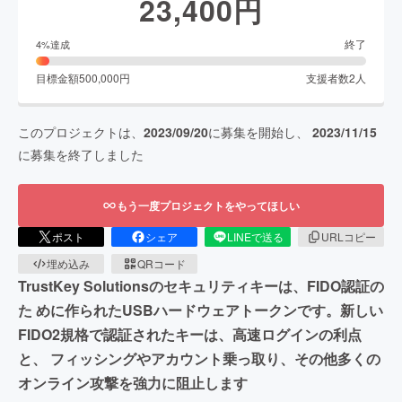
23,400
円
終了
4
%達成
目標金額
500,000
円
支援者数
2
人
このプロジェクトは、
2023/09/20
に募集を開始し、
2023/11/15
に募集を終了しました
もう一度プロジェクトをやってほしい
ポスト
シェア
LINEで送る
URLコピー
埋め込み
QRコード
TrustKey Solutionsのセキュリティキーは、FIDO認証の
た めに作られたUSBハードウェアトークンです。新しい
FIDO2規格で認証されたキーは、高速ログインの利点
と、 フィッシングやアカウント乗っ取り、その他多くの
オンライン攻撃を強力に阻止します