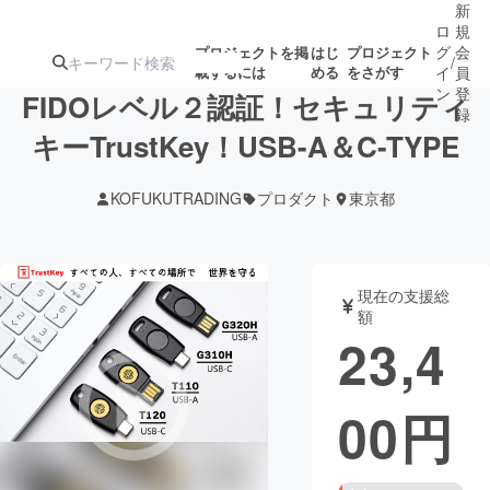
新
ロ
規
グ
会
プロジェクトを掲
はじ
プロジェクト
/
載するには
める
をさがす
イ
員
ン
登
FIDOレベル２認証！セキュリティ
録
キーTrustKey！USB-A＆C-TYPE
人気のプロ
注目のリ
注目の新着プロ
募集終了が近いプ
もうすぐ公開
KOFUKUTRADING
プロダクト
東京都
ジェクト
ターン
ジェクト
ロジェクト
されます
アート・写真
音楽
現在の支援総
額
23,4
テクノロジー・ガジェット
ゲーム・サ
00
円
映像・映画
書籍・雑誌
ビジネス・起業
チャレンジ