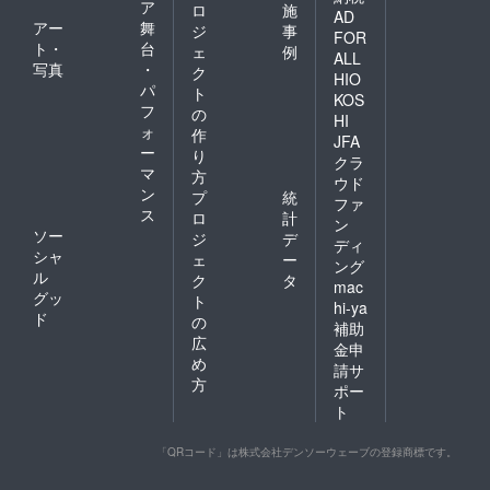
ア
ロ
施
AD
アー
舞
ジ
事
FOR
ト・
台
ェ
例
ALL
写真
・
ク
HIO
パ
ト
KOS
フ
の
HI
ォ
作
JFA
ー
り
クラ
マ
方
ウド
ン
プ
統
ファ
ス
ロ
計
ン
ソー
ジ
デ
ディ
シャ
ェ
ー
ング
ル
ク
タ
mac
グッ
ト
hi-ya
ド
の
補助
広
金申
め
請サ
方
ポー
ト
「QRコード」は株式会社デンソーウェーブの登録商標です。