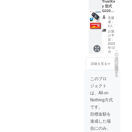
TrustKe
y 型式
G320
CAMPF
支援
IRE割
者：
25％OF
0人
F 一般
お届
販売予
け予
定価格
定：
19,500
2023
年12
円 税送
こ
月
料込み
の
リ
タ
ー
ン
詳細を見る
を
選
択
す
る
このプロ
ジェクト
は、All-or-
Nothing方式
です。
目標金額を
達成した場
合にのみ、