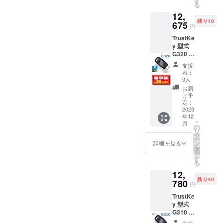
す
る
12,
残り10
675
円
TrustKe
y 型式
G320 超
早割
支援
35％OF
者：
F 一般
0人
販売予
お届
定価格
け予
19,500
定：
円 税送
2023
年12
料込み
こ
月
の
リ
タ
ー
ン
詳細を見る
を
選
択
す
る
12,
残り40
780
円
TrustKe
y 型式
G310 早
割