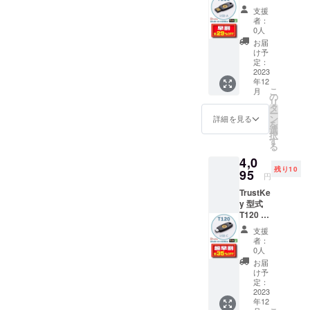
割
バッテリー
支援
29％OF
者：
F 一般
0人
【会社名】
販売予
お届
定価格
け予
宏福商事合
5,500円
定：
同会社（
税送料
2023
年12
込み
KOFUKU
こ
月
の
TRADING
リ
タ
ー
L.L.C.）
ン
詳細を見る
を
選
〒116-0011
択
す
東京都荒川
る
4,0
区西尾久６
残り10
95
丁目13番6－
円
TrustKe
y 型式
T120 超
早割
支援
35％OF
者：
F 一般
0人
販売予
お届
定価格
け予
6,300円
定：
税送料
2023
年12
込み