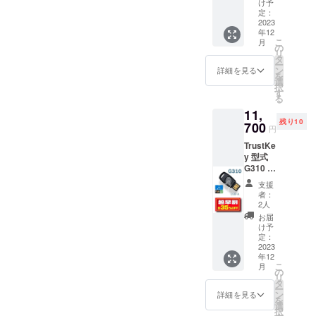
け予
定価格
定：
6,300円
2023
年12
税送料
こ
月
込み
の
リ
タ
ー
ン
詳細を見る
を
選
択
す
る
11,
残り10
700
円
TrustKe
y 型式
G310 超
早割
支援
35％OF
者：
F 一般
2人
販売予
お届
定価格
け予
18,000
定：
円 税送
2023
年12
料込み
こ
月
の
リ
タ
ー
ン
詳細を見る
を
選
択