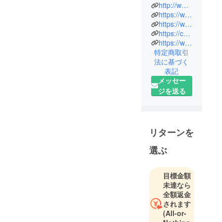
そしてより
http://www.kofukutrading.com
豊かで幸福
https://www.maxxta.com
https://www.microdia.com
な世界を追
https://cbdcanna.base.shop
求できるよ
https://www.rivabay.com
うな社会を
特定商取引
目指しま
法に基づく
す。
表記
同志は互い
メッセー
に信頼・尊
ジを送る
重し協調す
る。
時代の変化
リターンを
に適応し、
現在に満足
選ぶ
する事なく
チャレンジ
目標金額
し続けるこ
未達なら
とで
全額返金
経済・社会
されます
の発展に貢
(All-or-
献していき