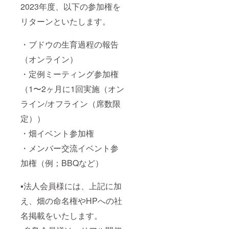
す。
2023年度、以下の参加権を
人数追
加のご
リターンといたします。
希望
は、お
・ブドウの生育過程の報告
店にご
相談く
（オンライン）
ださい
（おひ
・定例ミーティング参加権
とり様2
万円で
（1〜2ヶ月に1回実施（オン
、4名様
まで追
ライン/オフライン（席数限
加可
能））
定））
・期
・畑イベント参加権
間；
2023年
・メンバー交流イベント参
11月1
日〜
加権（例；BBQなど）
2024年
3月31日
▪️法人会員様には、上記に加
詳細
の日程
え、畑の命名権やHPへの社
はお店
名掲載をいたします。
と直接
ご調整