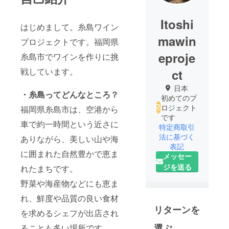
Itoshi
はじめまして。糸島ワイン
mawin
プロジェクトです。福岡県
eproje
糸島市でワインを作りに挑
戦しています。
ct
日本
・糸島ってどんなところ？
初めてのプ
ロジェクト
福岡県糸島市は、空港から
です
車で約一時間という近さに
特定商取引
法に基づく
ありながら、美しい山や海
表記
に囲まれた自然豊かで恵ま
メッセー
ジを送る
れたまちです。
野菜や海産物などにも恵ま
れ、鮮度や品質の良い食材
リターンを
を求めるシェフが出店され
選ぶ
ることも多い場所です。