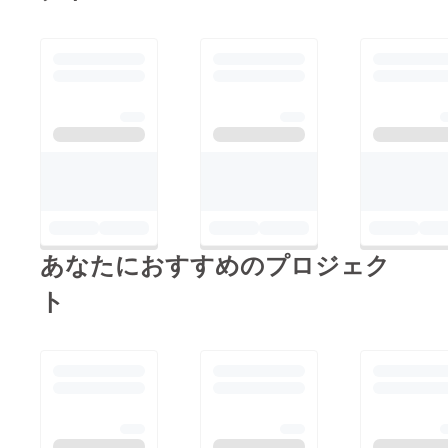
ディングは、明日
（10/25）までとなり
ますが、これから皆さ
まと一緒に、ワインづ
くりに挑戦できること
がとても楽しみです。
（お近くに糸島ワイン
プロジェクトに興味を
お持ちの方がいらっ
しゃいましたら、 お
あなたにおすすめのプロジェク
声掛けいただけると幸
いです）まずは、目標
ト
達成の御礼とご挨拶の
み失礼いたします。引
き続き、よろしくお願
いいたします。