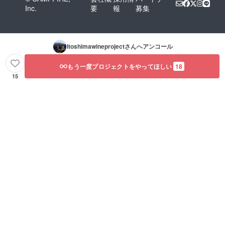
Inc.
要
報
募集
Itoshimawineproject
さんへアンコール
もう一度プロジェクトをやってほしい
18
15