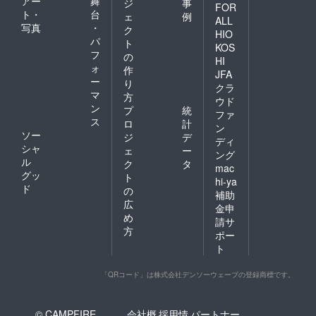
アー
舞
ジ
事
FOR
ト・
台
ェ
例
ALL
写真
・
ク
HIO
パ
ト
KOS
フ
の
HI
ォ
作
JFA
ー
り
クラ
マ
方
ウド
ン
プ
統
ファ
ス
ロ
計
ン
ソー
ジ
デ
ディ
シャ
ェ
ー
ング
ル
ク
タ
mac
グッ
ト
hi-ya
ド
の
補助
広
金申
め
請サ
方
ポー
ト
「QRコード」は株式会社デンソーウェーブの登録商標です。
© CAMPFIRE,
会社概
採用情
パートナー