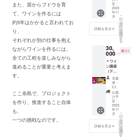
回）に
また、苗からブドウを育
終了後
定：
は？
HPにテ
参加で
2023
の17
キスト
年11
て、ワインを作るには
きる権
時〜21
https://
で記載
こ
月
利で
時ま
の
upwine.
いたし
リ
約5年はかかると言われてお
す。 ・
で、お
タ
jp/ ・開
ます。
ー
飲食代
店を貸
ン
催場所
詳細を見る
＊掲載
り、
を
はリ
切でき
選
「お菓
期間
択
ターン
る権利
す
子と暮
それぞれが別の仕事を抱え
は、
る
に含み
です。
らしの
2023年
30,
ます。
・1組あ
ながらワインを作るには、
物り
11月〜
残り1
（現地
000
たり20
た」
2024年
円
全ての工程を楽しみながら
までの
名まで
https://
3月末ま
＊ワイ
交通
使用可
goo.gl/
でを予
進めることが重要と考えま
ン講座
費、宿
能で
maps/C
定して
（テイ
泊費等
す。 ・
6gSn4u
いま
す。
スティ
はご支
日程や
jBCHJ1
す。 ＊
支援
ング付
援者様
人数、
wn18 ・
者：
現地
き、一
のご負
使い方
2人
詳細は
（福岡
時間）
担とな
はお店
ここ糸島で、プロジェクト
個別に
お届
県糸島
＠ラタ
りま
にご相
け予
ご連絡
市）で
フィア
す） ・
定：
を作り、推進すること自体
談くだ
いたし
開催さ
（福岡
2023
2023年
さい。
ます。
れるイ
年11
も、
市薬
12月、
（宿泊
＊現地
ベント
こ
月
院）
2024年
の
はでき
までの
の交通
リ
一つの挑戦なのです。
プロ
2月、4
タ
ませ
交通
費、滞
ー
ジェク
月、6
ン
ん） ・
詳細を見る
費、宿
在費、
を
トのメ
月、8
選
リター
泊費等
飲食費
択
ンバー
月、10
す
ンに飲
はリ
等はご