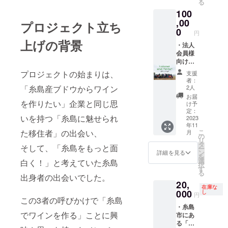
る
であ
月に実
食代は
ターン
支援者
100
り、九
施する
含みま
に含み
様負担
州日仏
,00
畑の作
せん。
プロジェクト立ち
ませ
となり
学館ワ
業（い
0
・2023
ん。 ＊
ます。
円
イン講
ずれか1
年11月1
ご支援1
予め
上げの背景
師であ
・法人
回）と
日〜
口につ
ご了承
る吉村
会員様
懇親
2024年
き、1名
くださ
智美さ
向けの
会（6
3月31日
様ご参
います
んによ
リー
月・12
までの
加いた
プロジェクトの始まりは、
よう、
支援
るワイ
ターン
月）に1
期間
だけま
者：
お願い
ン講座
です。
回ご参
「糸島産ブドウからワイン
で、ご
2人
す。 ＊
申し上
です。
・ご支
加いた
支援1口
リター
お届
げま
・ワ
援いた
を作りたい」企業と同じ思
だける
につき1
け予
ンの内
す。
インテ
だいた
権利で
定：
回貸切
容；ご
いを持つ「糸島に魅せられ
イス
企業様
2023
す。 ・
可能で
支援1口
年11
ティン
の企業
詳細の
す。
につ
た移住者」の出会い、
こ
月
グ付
名をHP
日程
の
【お店
き、映
リ
き、1時
に掲載
は、別
タ
の詳細
画鑑
そして、「糸島をもっと面
ー
間の基
いたし
途やり
ン
はこち
詳細を見る
賞・軽
を
礎講座
ます。
とりし
選
ら】
白く！」と考えていた糸島
食・ワ
択
です。
・「畑
て調整
す
Instagr
イング
る
・1組
の名前
出身者の出会いでした。
させて
am ｜
ラス3杯
20,
3名様。
命名
くださ
https://i
分のワ
在庫な
（3組限
権」畑
000
い。 ＊
し
nstagra
イン
円
この3者の呼びかけで「糸島
定）
の一区
畑イベ
m.com/
・糸島
・曜
画の命
ントは
nouka.
でワインを作る」ことに興
市にあ
日；月
名権を
毎月第
wakam
る「九
曜日/木
リター
三土曜
atsu_rit