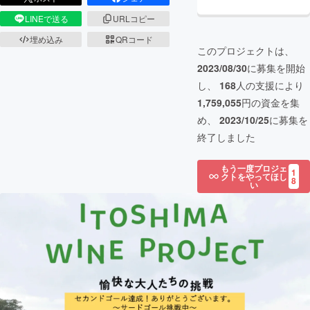
LINEで送る
URLコピー
埋め込み
QRコード
このプロジェクトは、
2023/08/30
に募集を開始
し、
168
人の支援により
1,759,055
円の資金を集
め、
2023/10/25
に募集を
終了しました
もう一度プロジェ
1
クトをやってほし
8
い