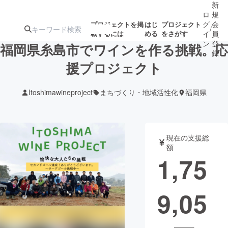
新
ロ
規
グ
会
プロジェクトを掲
はじ
プロジェクト
/
載するには
める
をさがす
イ
員
ン
登
福岡県糸島市でワインを作る挑戦。応
録
援プロジェクト
人気のプロ
注目のリ
注目の新着プロ
募集終了が近いプ
もうすぐ公開
Itoshimawineproject
まちづくり・地域活性化
福岡県
ジェクト
ターン
ジェクト
ロジェクト
されます
アート・写真
音楽
現在の支援総
額
1,75
テクノロジー・ガジェット
ゲーム・サ
9,05
映像・映画
書籍・雑誌
ビジネス・起業
チャレンジ