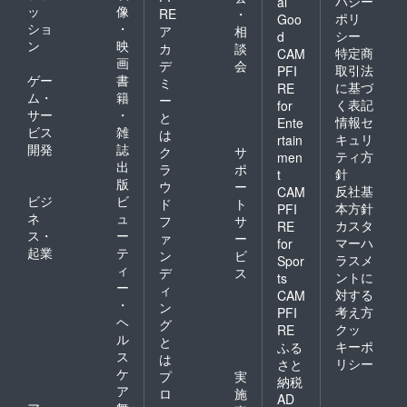
バシー
al
ッ
像
RE
・
ポリ
Goo
ショ
・
ア
相
シー
d
ン
映
カ
談
特定商
CAM
画
デ
会
取引法
PFI
ゲー
書
ミ
に基づ
RE
ム・
籍
ー
く表記
for
サー
・
と
情報セ
Ente
ビス
雑
は
キュリ
rtain
開発
誌
ク
サ
ティ方
men
出
ラ
ポ
針
t
版
ウ
ー
反社基
CAM
ビジ
ビ
ド
ト
本方針
PFI
ネ
ュ
フ
サ
カスタ
RE
ス・
ー
ァ
ー
マーハ
for
起業
テ
ン
ビ
ラスメ
Spor
ィ
デ
ス
ントに
ts
ー
ィ
対する
CAM
・
ン
考え方
PFI
ヘ
グ
クッ
RE
ル
と
キーポ
ふる
ス
は
リシー
さと
ケ
プ
実
納税
ア
ロ
施
AD