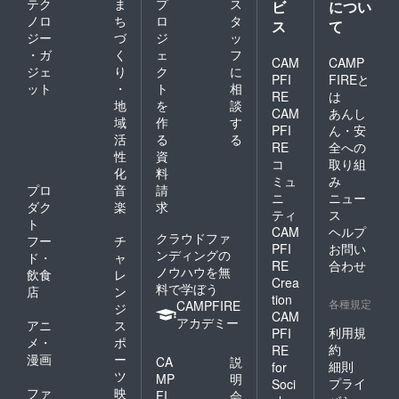
テク
ま
プ
ス
ビ
につい
ノロ
ち
ロ
タ
ス
て
ジー
づ
ジ
ッ
・ガ
く
ェ
フ
CAM
CAMP
ジェ
り
ク
に
PFI
FIREと
ット
・
ト
相
RE
は
地
を
談
CAM
あんし
域
作
す
PFI
ん・安
活
る
る
RE
全への
性
資
コ
取り組
化
料
ミュ
み
プロ
音
請
ニ
ニュー
ダク
楽
求
ティ
ス
ト
CAM
ヘルプ
クラウドファ
フー
チ
PFI
お問い
ンディングの
ド・
ャ
RE
合わせ
ノウハウを無
飲食
レ
Crea
料で学ぼう
店
ン
tion
各種規定
CAMPFIRE
ジ
CAM
アカデミー
アニ
ス
利用規
PFI
メ・
ポ
約
RE
漫画
ー
CA
説
細則
for
ツ
MP
明
プライ
Soci
ファ
映
FI
会