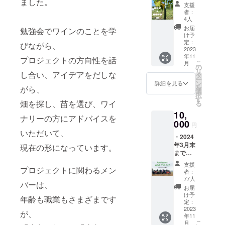
ました。
バーと
ンで
支援
の作業
シェア
者：
体験（1
しま
4人
回）に
す。 ・
お届
勉強会でワインのことを学
参加で
定例
け予
きる権
ミー
定：
びながら、
利で
2023
ティン
年11
す。 ・
グ、畑
プロジェクトの方向性を話
こ
月
ブドウ
の整備
の
リ
し合い、アイデアをだしな
を育て
などの
タ
ー
ている
現地イ
ン
詳細を見る
を
がら、
畑を見
ベント
選
択
学し
の情報
す
畑を探し、苗を選び、ワイ
る
て、メ
をご提
10,
ンバー
供。 ＊
ナリーの方にアドバイスを
と一緒
000
ご支援
円
に作業
くだ
いただいて、
・2024
体験し
さった
年3月末
ます。
現在の形になっています。
方のお
まで、
・ご支
名前を
一般社
援1口に
HPにテ
支援
プロジェクトに関わるメン
団法人
つき、1
キスト
者：
いとし
回体験
で記載
77人
バーは、
まワイ
できま
いたし
お届
ンプロ
す。
ます。
け予
年齢も職業もさまざまです
ジェク
（現地
定：
＊掲載
トの賛
2023
への交
期間
が、
年11
助会員
通費・
は、
こ
月
とし