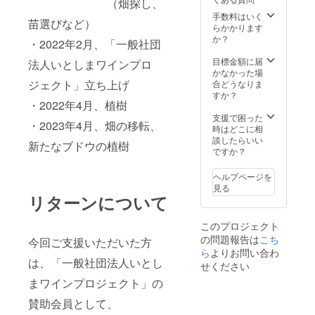
（畑探し、
（insta
在費、
gram｜
手数料はいく
飲食費
苗選びなど）
https://
らかかります
等はご
www.in
か？
支援者
・2022年2月、「一般社団
stagra
様負担
m.com/
目標金額に届
となり
法人いとしまワインプロ
tokin.bl
かなかった場
ます。
ue/） ・
ジェクト」立ち上げ
合どうなりま
予め
ご支援1
すか？
ご了承
・2022年4月、植樹
口で1組
くださ
2名様の
支援で困った
います
・2023年4月、畑の移転、
飲食代
時はどこに相
よう、
が含ま
談したらいい
お願い
新たなブドウの植樹
れま
ですか？
申し上
す。 ・
げま
1組限定
す。
ヘルプページを
のお店
見る
なの
リターンについて
で、貸
切とな
このプロジェクト
りま
の問題報告は
こち
す。
今回ご支援いただいた方
（ご支
ら
よりお問い合わ
は、「一般社団法人いとし
援1口に
せください
含まれ
まワインプロジェクト」の
るのは1
組2名様
賛助会員として、
分で