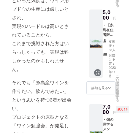
といった気候は、ワイン用
択
者様の
す
る
お名前
ブドウの生産には厳しいと
5,0
を記載
いたし
00
され、
円
ます
・【糸
実現のハードルは高いとさ
（お名
島在住
前掲載
れていることから、
者限
をご希
定】会
望され
支援
これまで挑戦された方はい
員で
ない方
者：
す。 ・
は、備
33人
らっしゃっても、実現は難
現地参
考欄に
お届
加型イ
てお知
け予
しかったのかもしれませ
ベント
らせく
定：
に参加
2023
ん。
ださ
年11
いただ
い）
こ
月
けるよ
の
リ
それでも「糸島産ワインを
う、糸
タ
ー
島枠を
ン
詳細を見る
を
作りたい。飲んでみたい」
ご用意
選
択
しま
す
という思いを持つ3者が出会
る
す。 ・
7,0
ブドウ
い、
残り26
の生育
00
円
状況を
プロジェクトの原型となる
・畑の
オンラ
見学＆
「ワイン勉強会」が発足し
イン/オ
メン
フライ