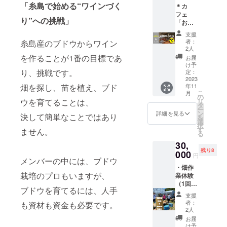
りして
よう、
「糸島で始める“ワインづく
＊カ
・映画
市内）/
調整さ
お願い
フェ
「戦地
オンラ
せてく
申し上
り”への挑戦」
「お菓
で生ま
イン）
ださ
げま
子と暮
れた奇
に参加
い） ＊
す。
支援
らしの
跡のレ
した
畑イベ
者：
糸島産のブドウからワイン
もの り
バノン
り、畑
2人
ントは
た」夜
ワイ
を作ることが1番の目標であ
イベン
第三土
お届
間貸切
ン」の
ト（福
け予
曜日の
権 ・プ
り、挑戦です。
鑑賞会
定：
岡県糸
午前中
ロジェ
2023
とレバ
島
を原則
畑を探し、苗を植え、ブド
年11
クトメ
ノンワ
市）、
に実施
こ
月
ンバー
インの
の
特別イ
してい
ウを育てることは、
リ
である
試飲会
タ
ベント
ます。
ー
若松 潤
（軽食
ン
（BBQ
詳細を見る
決して簡単なことではあり
を
也さん
＋ワイ
選
など）
択
の経営
ングラ
す
のイベ
ません。
る
される
ス３
ント情
30,
カフェ
杯。4杯
報に参
残り8
＆直売
000
目以降
加する
円
メンバーの中には、ブドウ
所「お
は1杯
権利を
・畑作
菓子と
1,000円
リター
栽培のプロもいますが、
業体験
暮らし
で追
ンとし
（1回）
のもの
加）
ます。
ブドウを育てるには、人手
とメン
りた」
定員20
＊ご支
支援
バーと
の夜間
名 ・レ
援くだ
者：
も資材も資金も必要です。
の特別
貸切権
バノン
2人
さった
イベン
です。
ワイン
方のお
お届
ト（1
・営業
と
け予
名前を