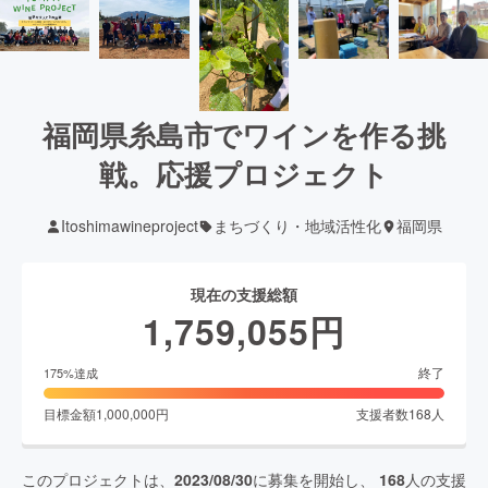
福岡県糸島市でワインを作る挑
戦。応援プロジェクト
Itoshimawineproject
まちづくり・地域活性化
福岡県
現在の支援総額
1,759,055
円
終了
175
%達成
目標金額
1,000,000
円
支援者数
168
人
このプロジェクトは、
2023/08/30
に募集を開始し、
168
人の支援