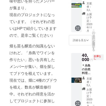
味や思いを持ったメンバー
州自然
曜日/土
ンとい
日の午
a?
支援
栽培農
曜日/日
たしま
前中を
igshid=
者：
が集まり、
学校」
曜日か
す。 ・
原則と
3人
NTc4M
の貸農
らご選
1枠につ
して実
現在のプロジェクトになっ
TIwNjQ
お届
園の1区
択くだ
き、3名
施して
け予
2YQ==
画を1年
ています。（それぞれの思
さい。
様まで
定：
いま
間使用
2023
・時
定例
す。
Google
年11
いはHPで紹介していきます
可能で
間；
ミー
（変更
map｜
こ
月
す。
14〜15
ティン
の
の際は
https://
リ
ので、是非ご覧ください）
（畑の
時 ・
グなど
タ
都度ご
maps.a
ー
住所
場所；
にご参
ン
連絡い
詳細を見る
pp.goo.
を
は、別
ラタ
加いた
選
たしま
gl/Srvu
畑も苗も醸造の知識もない
択
途ご連
フィア
だけま
す
す） ＊
QzFGao
る
絡いた
す。
メン
けれど、「糸島でワインを
nU7Sr2
40,
しま
（現地
バーと
8 ・現
在庫な
す） ・
000
https://
までの
作りたい」思いを共有した
し
の特別
地まで
円
駐車
www.ra
交通費
イベン
の交通
＊糸島
メンバーが集い、畑を探し
場、ト
tafia-
や滞在
ト（懇
費・宿
の自然
イレ完
vin.com
費、飲
親会）
泊費等
てブドウを植えています。
料理店
備。ス
/ ・期
食を伴
は、6
はリ
「と
コップ
間；
うイベ
月・12
ターン
支援
現在では、畑に4種のブドウ
金」に
などの
2023年
ントの
月を予
者：
に含み
よる糸
農具完
11〜
飲食費
5人
定して
ませ
を植え、数名が醸造修行
島の地
備の貸
2024年
等はご
いま
お届
ん。
産地消
農園で
3月
支援者
け予
中。それぞれの得意を活か
す。
のお料
す。 ・
定：
・詳
様負担
理と日
2023
1区画
してプロジェクトに参加し
細の日
となり
年11
本ワイ
（10平
程はお
ます）
こ
月