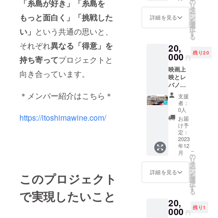
宿泊費
の
「糸島が好き」「糸島を
2023年
リ
て、ブ
等はご
タ
11月〜
ー
ドウ作
もっと面白く」「挑戦した
支援者
ン
2024年
詳細を見る
を
り〜ワ
様のご
選
3月末ま
択
い」
という共通の思いと、
イン作
負担と
す
でを予
る
りにご
なりま
定して
それぞれ
異なる「得意」を
20,
参加い
す） ・
いま
残り20
ただく
000
2023年
す。 ＊
円
持ち寄って
プロジェクトと
権利を
12月、
現地
映画上
リター
2024年
（福岡
向き合っています。
映とレ
ンとし
2月、4
県糸島
バノン
ます。
月、6
市）で
ワイン
・ブド
＊メンバー紹介はこちら＊
月、8
開催さ
支援
試飲会
ウの生
月、10
れるイ
者：
@糸島
育状況
月の第3
0人
ベント
～ユナ
https://itoshimawine.com/
や活動
土曜日
の交通
お届
イテッ
状況を
の午前
け予
費、滞
ドピー
シェア
定：
中、い
在費、
プル様
2023
する
ずれか
飲食費
年12
とのコ
SNSへ
でご参
等はご
こ
月
ラボ企
ご招待
の
加いた
支援者
リ
画～ ・
しま
タ
だける
様負担
ー
日時；
す。
ン
権利で
詳細を見る
となり
このプロジェクト
を
2023年
また、
選
す。
ます。
択
12月10
定例の
す
（日程
予め
る
で実現したいこと
日
打ち合
の詳細
ご了承
20,
（日）
わせ
は別途
くださ
残り1
15:30～
000
（現地
やりと
います
円
19:00
（糸島