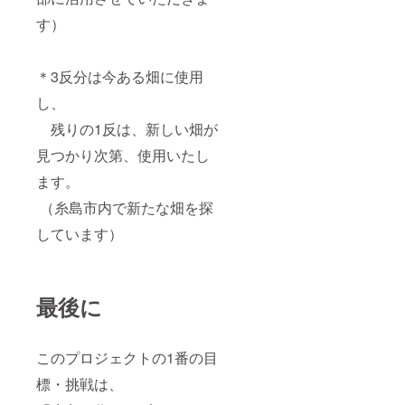
cebook.
com/to
す）
kin.blue
/ ・現地
までの
＊3反分は今ある畑に使用
交通
費・宿
し、
泊費等
はリ
残りの1反は、新しい畑が
ターン
に含み
見つかり次第、使用いたし
ませ
ん。
ます。
（糸島市内で新たな畑を探
しています）
最後に
このプロジェクトの1番の目
標・挑戦は、