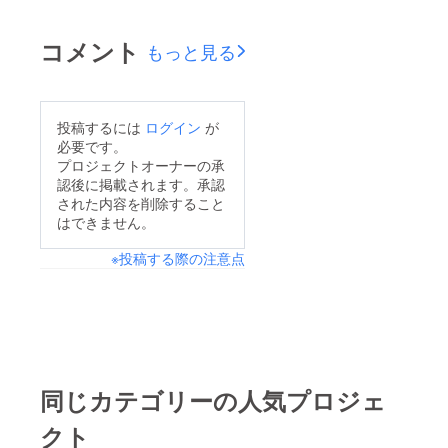
ただきまして、誠にあ
りがとうございます。
コメント
もっと見る
本プロジェクトは、目
標金額の100万円＆セ
カンドゴールの130万
投稿するには
ログイン
が
円を達成し、サード
必要です。
ゴール（150万円）に
プロジェクトオーナーの承
認後に掲載されます。承認
向けて挑戦を続けてい
された内容を削除すること
ます。金額はもちろん
はできません。
ですが、ご支援いただ
※投稿する際の注意点
く皆様の想いや繋がり
がうれしく、メンバー
一同感謝をお伝えした
く、ご連絡させていた
だきました。誠にあり
がとうございます。こ
同じカテゴリーの人気プロジェ
のキャンプファイヤー
クト
でのクラウドファン