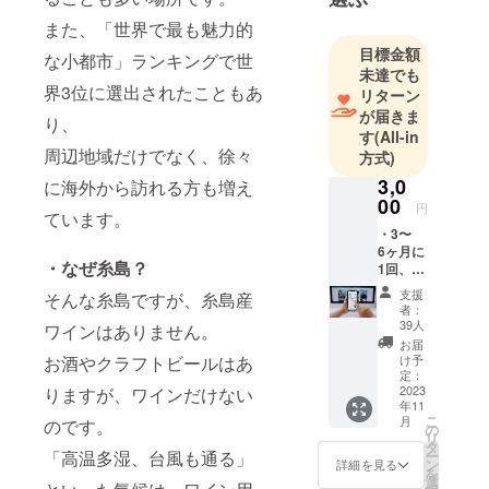
また、「世界で最も魅力的
目標金額
な小都市」ランキングで世
未達でも
界3位に選出されたこともあ
リターン
が届きま
り、
す
(All-in
周辺地域だけでなく、徐々
方式)
3,0
に海外から訪れる方も増え
00
円
ています。
・3〜
6ヶ月に
・なぜ糸島？
1回、プ
ロジェ
支援
そんな糸島ですが、糸島産
クトの
者：
状況を
39人
ワインはありません。
メール
お届
でご報
お酒やクラフトビールはあ
け予
告しま
定：
す
2023
りますが、ワインだけない
年11
（2024
こ
月
のです。
年3月末
の
リ
まで）
タ
「高温多湿、台風も通る」
ー
・HPに
ン
詳細を見る
を
ご支援
選