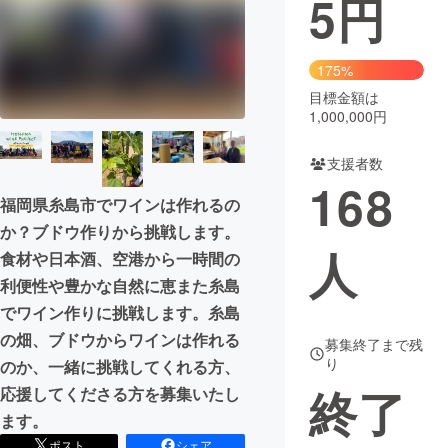
5
円
まちづくり・地域活性化
175%
目標金額は
CAMPFIRE for Social Good
CAMPFIRE Creation
1,000,000円
CAMPFIREふるさと納税
machi-ya
コミュニティ
支援者数
168
福岡県糸島市でワインは作れるの
か？ブドウ作りから挑戦します。
人
食材や日本酒、空港から一時間の
利便性や豊かな自然に恵また糸島
でワイン作りに挑戦します。糸島
の畑、ブドウからワインは作れる
募集終了まで残
り
のか、一緒に挑戦してくれる方、
終了
応援してくださる方を募集いたし
ます。
ポスト
シェア