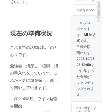
ています。
ンのペ
米）2万
の
店と調
＊法人
リ
アリン
円、3区
タ
整くだ
様の企
ー
グコー
画限
ン
さい。
業名の
詳細を見る
を
ス ・プ
定。
選
・現
掲載
択
ロジェ
（通常
す
地まで
は、ロ
る
クトメ
6〜7万
の交通
ゴを掲
このプロ
ンバー
円） ＊
費、宿
載いた
ジェクト
の金子
条件：
泊費等
しま
現在の準備状況
真之介
無農薬
はリ
す。 ＊
は、
All-In方
さんが
無化学
ターン
掲載期
式
です。
経営さ
肥料の
に含み
間は、
れるレ
自然栽
ませ
2023年
目標金額に
これまでの活動は以下のと
ストラ
培を遵
ん。
11月〜
関わらず、
ン「と
守いた
おりです。
2024年
金」に
だける
3月末日
2023/10/25
よる糸
方、
までを
23:59:59
ま
勉強会、畑探し、植樹、畑
島産の
オーガ
予定し
旬な食
ニック
ていま
でに集まっ
の手入れをしています。こ
材を
栽培を
す。 ＊
た金額が
使った
したい
現地
れから更に畑を探し、新し
お料理
方に限
（福岡
ファンディ
と日本
りま
県糸島
く増やしていきます。
ングされま
産ワイ
す。
市）で
ンのペ
開催さ
す。
アリン
・2021年2月、ワイン勉強
れるイ
グコー
ベント
スで
会開始
の交通
支援に関するよ
す。
費、滞
くある質問