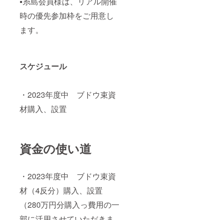
▪️糸島会員様は、リアル開催
くださ
い。
時の優先参加枠をご用意し
LINE
ます。
ID｜
@tokin.
blue
スケジュール
【お
店の詳
細はこ
ちら】
・2023年度中 ブドウ束資
材購入、設置
instagr
am｜
https://
www.in
stagra
資金の使い道
m.com/
tokin.bl
ue/
・2023年度中 ブドウ束資
材（4反分）購入、設置
facebo
ok｜
（280万円分購入っ費用の一
https://
www.fa
部に活用させていただきま