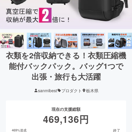
衣類を2倍収納できる！衣類圧縮機
能付バックパック。バッグ1つで
出張・旅行も大活躍
sanmibest
プロダクト
栃木県
現在の支援総額
469,136
円
終了
469
%達成