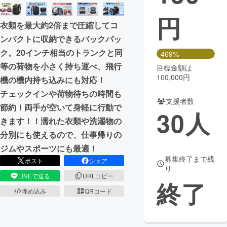
円
まちづくり・地域活性化
衣類を最大約2倍まで圧縮してコ
ンパクトに収納できるバックパッ
CAMPFIRE for Social Good
CAMPFIRE Creation
ク。20インチ相当のトランクと同
469%
CAMPFIREふるさと納税
machi-ya
コミュニティ
等の荷物を小さく持ち運べ、飛行
目標金額は
100,000円
機の機内持ち込みにも対応！
チェックインや荷物待ちの時間も
支援者数
節約！両手が空いて身軽に行動で
30
人
きます！！濡れた衣類や洗濯物の
分別にも使えるので、仕事帰りの
ジムやスポーツにも最適！
募集終了まで残
ポスト
シェア
り
LINEで送る
URLコピー
終了
埋め込み
QRコード