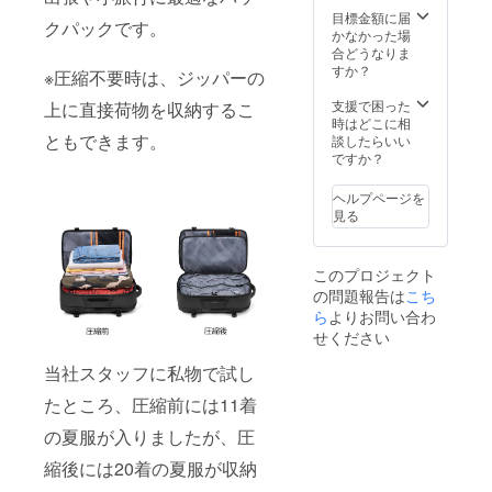
があり
目標金額に届
クパックです。
ます。
かなかった場
※沖縄及
合どうなりま
び離島
すか？
※圧縮不要時は、ジッパーの
へのお
届けの
支援で困った
上に直接荷物を収納するこ
場合
時はどこに相
は、別
ともできます。
談したらいい
途「沖
ですか？
縄／離
島向け
ヘルプページを
の追加
見る
送料」
をご購
入いた
このプロジェクト
だく必
の問題報告は
こち
要があ
りま
ら
よりお問い合わ
す。
せください
当社スタッフに私物で試し
たところ、圧縮前には11着
の夏服が入りましたが、圧
縮後には20着の夏服が収納