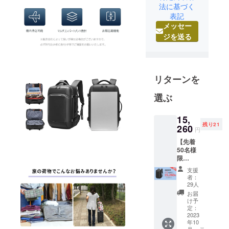
法に基づく
発･販売など
表記
を行なって
メッセー
おり、また
ジを送る
日本市場に
紹介されて
いない新し
いアイデア
リターンを
の製品を海
選ぶ
外からの輸
入販売もし
15,
ておりま
残り21
260
円
す。
【先着
50名様
これから、
限
とくに魅力
定！】
支援
衣類圧
に溢れ、私
者：
縮バッ
29人
たちの暮ら
クパッ
お届
しをより豊
ク×1 [一
け予
般販売
定：
かに海外製
予定価
2023
で日本未導
年10
格
月