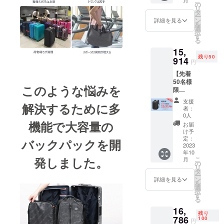
こ
入の、生活
￥21,80
の
リ
0円
タ
をより便利
ー
（税・
ン
詳細を見る
を
にする日本
送料
選
択
込）の
の皆様にご
す
る
30％OF
紹介できる
15,
F] ※デザ
よう努めて
残り50
イン・
914
円
仕様は
います。
【先着
一部変
50名様
更にな
このような悩みを
限
る可能
定！】
性もご
支援
解決するために多
衣類圧
ざいま
者：
縮バッ
す。ご
0人
クパッ
了承く
機能で大容量の
お届
ク×1 [一
ださ
け予
般販売
い。 ※
定：
バックパックを開
予定価
2023
ご注文
年10
格
状況、
発しました。
こ
月
￥21,80
使用部
の
リ
0円
材の供
タ
ー
（税・
給状
ン
詳細を見る
を
送料
況、製
選
択
込）の
造工程
す
る
27％OF
上の都
16,
F] ※デザ
合等に
残り
イン・
786
より出
100
円