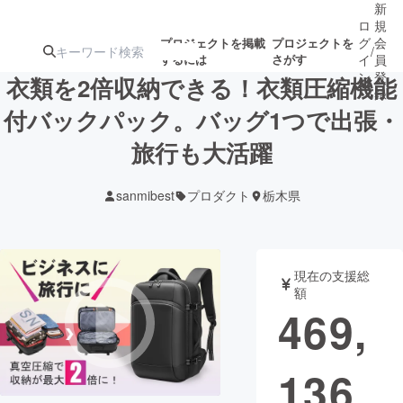
新
ロ
規
グ
会
プロジェクトを掲載
プロジェクトを
/
するには
さがす
イ
員
ン
登
衣類を2倍収納できる！衣類圧縮機能
録
付バックパック。バッグ1つで出張・
旅行も大活躍
人気のプロ
注目のリ
注目の新着プロ
募集終了が近いプ
もうすぐ公開
ジェクト
ターン
ジェクト
ロジェクト
されます
sanmibest
プロダクト
栃木県
アート・写真
音楽
現在の支援総
テクノロジー・ガジェット
ゲーム・サ
額
469,
映像・映画
書籍・雑誌
136
ビジネス・起業
チャレンジ