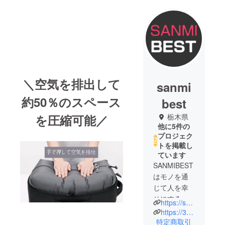
＼空気を排出して
sanmi
約50％のスペース
best
を圧縮可能／
栃木県
他に5件の
プロジェク
トを掲載し
ています
SANMIBEST
はモノを通
じて人を幸
せにする念
https://sanmibest.com/
願に自社製
https://3mi.co.jp/
品の企画･開
特定商取引