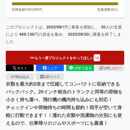
目標金額
100,000
円
支援者数
30
人
このプロジェクトは、
2023/08/17
に募集を開始し、
30
人の支援
により
469,136
円の資金を集め、
2023/09/30
に募集を終了しま
した
もう一度プロジェクトをやってほしい
18
ポスト
シェア
LINEで送る
URLコピー
埋め込み
QRコード
衣類を最大約2倍まで圧縮してコンパクトに収納できる
バックパック。20インチ相当のトランクと同等の荷物を
小さく持ち運べ、飛行機の機内持ち込みにも対応！
チェックインや荷物待ちの時間も節約！両手が空いて身
軽に行動できます！！濡れた衣類や洗濯物の分別にも使
えるので、仕事帰りのジムやスポーツにも最適！