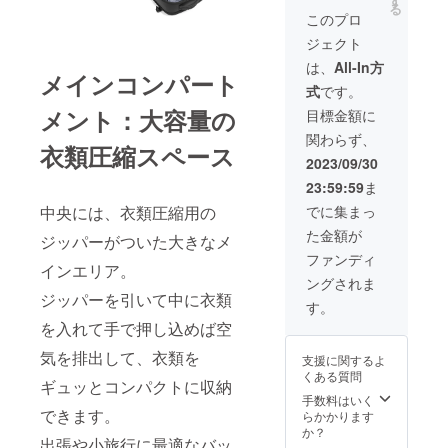
す
をご購
る
送料
況、製
入いた
このプロ
込）の
造工程
だく必
ジェクト
39％OF
上の都
要があ
F] ※デザ
合等に
りま
は、
All-In方
メインコンパート
イン・
より出
す。
式
です。
仕様は
荷時期
一部変
が遅れ
メント：大容量の
目標金額に
更にな
る場合
関わらず、
る可能
があり
衣類圧縮スペース
性もご
ます。
2023/09/30
ざいま
※沖縄及
23:59:59
ま
す。ご
び離島
了承く
へのお
でに集まっ
中央には、衣類圧縮用の
ださ
届けの
た金額が
い。 ※
場合
ジッパーがついた大きなメ
ご注文
は、別
ファンディ
インエリア。
状況、
途「沖
ングされま
使用部
縄／離
ジッパーを引いて中に衣類
材の供
島向け
す。
給状
の追加
を入れて手で押し込めば空
況、製
送料」
造工程
をご購
気を排出して、衣類を
支援に関するよ
上の都
入いた
くある質問
合等に
だく必
ギュッとコンパクトに収納
より出
要があ
手数料はいく
荷時期
できます。
りま
らかかります
が遅れ
す。
か？
出張や小旅行に最適なバッ
る場合