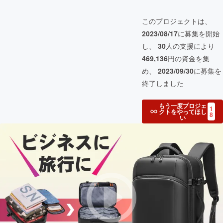
このプロジェクトは、
2023/08/17
に募集を開始
し、
30
人の支援により
469,136
円の資金を集
め、
2023/09/30
に募集を
終了しました
もう一度プロジェ
1
クトをやってほし
8
い