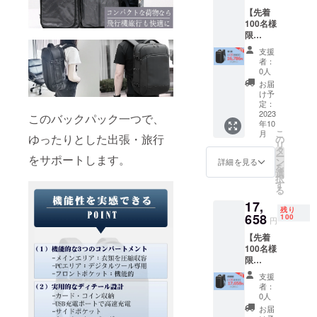
仕様は
荷時期
【先着
一部変
が遅れ
100名様
更にな
る場合
限
る可能
があり
定！】
性もご
ます。
支援
衣類圧
ざいま
※沖縄及
者：
縮バッ
す。ご
び離島
0人
クパッ
了承く
へのお
お届
ク×1 [一
ださ
届けの
け予
般販売
い。 ※
定：
場合
予定価
2023
ご注文
は、別
このバックパック一つで、
年10
格
状況、
途「沖
こ
月
￥21,80
ゆったりとした出張・旅行
使用部
の
縄／離
リ
0円
材の供
タ
島向け
ー
をサポートします。
（税・
給状
ン
の追加
詳細を見る
を
送料
況、製
選
送料」
択
込）の
造工程
す
をご購
る
23％OF
上の都
入いた
17,
F] ※デザ
合等に
だく必
残り
イン・
658
より出
100
要があ
円
仕様は
荷時期
りま
【先着
一部変
が遅れ
す。
100名様
更にな
る場合
限
る可能
があり
定！】
性もご
ます。
支援
衣類圧
ざいま
※沖縄及
者：
縮バッ
す。ご
び離島
0人
クパッ
了承く
へのお
お届
ク（ブ