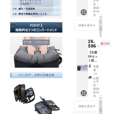
ださ
届けの
け予
ラッ
い。 ※
定：
場合
ク）×1
2023
ご注文
は、別
年10
[一般販
状況、
途「沖
こ
月
売予定
使用部
の
縄／離
リ
価格
材の供
タ
島向け
ー
￥21,80
給状
ン
の追加
詳細を見る
を
0円
況、製
選
送料」
択
（税・
造工程
す
をご購
る
送料
上の都
入いた
26,
込）の
合等に
だく必
残り98
19％OF
596
より出
要があ
円
F] ※デザ
荷時期
りま
【先着
イン・
が遅れ
す。
99セッ
仕様は
る場合
ト限
一部変
があり
定！】
更にな
ます。
支援
衣類圧
る可能
※沖縄及
者：
縮バッ
性もご
び離島
1人
クパッ
ざいま
へのお
お届
ク（ブ
す。ご
届けの
け予
ラッ
了承く
定：
場合
ク）×2
2023
ださ
は、別
年10
[一般販
い。 ※
途「沖
こ
月
売予定
ご注文
の
縄／離
リ
価格
状況、
タ
島向け
ー
￥43,60
使用部
ン
の追加
詳細を見る
を
0円
材の供
選
送料」
択
（税・
給状