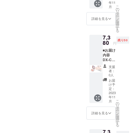
をどうぞよろしくお願いい
年11
電ケー
デザイ
Geek」をは
して水洗い可能です。また
こ
月
ブル*1
ンに関
の
たします。〈弊社関連サイ
リ
じめ、国内
説明書
しまし
タ
付属している取付ツールも
ー
*1 ※お
のクラウド
ては一
ン
ト〉Twitter
詳細を見る
を
水洗い可能です。Q：アクセ
届け時
部変更
選
ファンディ
択
https://twitter.com/afustore_jp
期は、
になる
す
る
サリーの洗浄は水で行うの
ングの傘部
生産、
可能性
Instagram
7,3
配送状
もござ
門では 1～3
でしょうか？A：アクセサ
残り50
況によ
80
いま
円
https://www.instagram.com/a
位、掃除機
り遅れ
す。ご
リーの洗浄は水で行えます
■お届け
部門では1、
る可能
了承く
fustore_jp/Facebook
内容
が、綺麗に洗浄したい場合
性もご
ださ
2位をそれぞ
DX-C4-
https://www.facebook.com/af
ざいま
い。
はアクセサリーの洗浄に対
れ独占、ア
001
す。 ※
支援
ustore.jpYouTube
ピーチ
送料込
ウターやモ
者：
応している洗浄剤をお使い
ゴール
の価格
0人
https://www.youtube.com/c/a
バイルバッ
ド*1 ピ
となり
ください。プロジェクト終
お届
テリーなど
ンセッ
ます。
け予
fustoreHomepage
ト*1 吸
了まで、残り18日。引き続
※商品の
定：
多数のプロ
盤*1 充
2023
https://www.sinsankai.co.jp/
仕様、
ジェクトが
きAFUストアをどうぞよろ
年11
電ケー
デザイ
こ
月
ブル*1
1,000万円を
ンに関
の
しくお願い致します。〈弊
リ
説明書
しまし
タ
超えるとと
ー
*1 ※お
ては一
ン
詳細を見る
社関連サイト〉Twitter
を
もに、様々
届け時
部変更
選
択
期は、
https://twitter.com/afustore_
になる
す
なメディア
る
生産、
可能性
にも取り上
jpInstagram
7,3
配送状
もござ