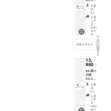
期は、
い。
002 シ
生産、
支援
ルバー
配送状
者：
ホワイ
況によ
0人
ト*2 ピ
り遅れ
お届
ンセッ
る可能
け予
ト*2 吸
性もご
定：
盤*2 充
2023
ざいま
年11
電ケー
す。 ※
こ
月
ブル*2
送料込
の
リ
説明書
の価格
タ
ー
*2 ※お
となり
ン
詳細を見る
を
届け時
ます。
選
択
期は、
※商品の
す
る
生産、
仕様、
13,
配送状
デザイ
況によ
980
ンに関
円
り遅れ
しまし
■お届け
る可能
ては一
内容
性もご
部変更
DX-C4-
ざいま
になる
001/002
す。 ※
可能性
支援
シ
送料込
もござ
者：
ルバー
の価格
いま
0人
ホワイ
となり
す。ご
お届
ト*1
ます。
了承く
け予
DX-C4-
※商品の
定：
ださ
001/002
2023
仕様、
い。
年11
デザイ