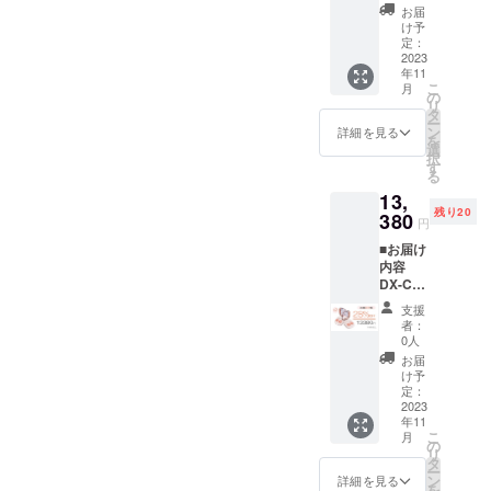
ルド or
となり
お届
シル
ます。
け予
バーホ
※商品の
定：
ワイト
2023
仕様、
年11
*1 ピン
デザイ
こ
月
セット
ンに関
の
リ
*1 吸盤
しまし
タ
ー
*1 充電
ては一
ン
詳細を見る
を
ケーブ
部変更
選
択
ル*1 説
になる
す
る
明書*1
可能性
13,
※お届け
もござ
残り20
時期
380
いま
円
は、生
す。ご
■お届け
産、配
了承く
内容
送状況
ださ
DX-C4-
により
い。
001
遅れる
支援
ピーチ
可能性
者：
ゴール
もござ
0人
ド*2 ピ
いま
お届
ンセッ
す。 ※
け予
ト*2 吸
送料込
定：
盤*2 充
2023
の価格
年11
電ケー
となり
こ
月
ブル*2
ます。
の
リ
説明書
※商品の
タ
ー
*2 ※お
仕様、
ン
詳細を見る
を