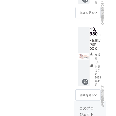
こ
月
ピーチ
ンに関
の
リ
ゴール
しまし
タ
ー
ド*1 ピ
ては一
ン
詳細を見る
を
ンセッ
部変更
選
択
ト*2 吸
になる
す
る
盤*2 充
可能性
13,
電ケー
もござ
ブル*2
980
いま
円
説明書
す。ご
■お届け
*2 ※お
了承く
内容
届け時
ださ
DX-C4-
期は、
い。
001/002
生産、
支援
シル
配送状
者：
バーホ
況によ
0人
ワイト
り遅れ
お届
or ピー
る可能
け予
チゴー
性もご
定：
ルド*2
2023
ざいま
年11
ピン
す。 ※
こ
月
セット
送料込
の
リ
*2 吸盤
の価格
タ
ー
*2 充電
となり
ン
詳細を見る
を
ケーブ
ます。
選
択
ル*2 説
※商品の
す
る
明書*2
仕様、
このプロ
※お届け
デザイ
ジェクト
時期
ンに関