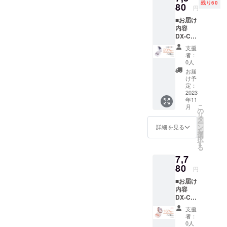
残り60
げられてい
況によ
80
いま
円
https://www.instagram.com/a
り遅れ
す。ご
ます。
■お届け
る可能
了承く
fustore_jp/Facebook
内容
性もご
ださ
DX-C4-
ざいま
https://www.facebook.com/a
これからも
い。
002 シ
す。 ※
支援
わたしたち
fustore.jpYouTube
ルバー
送料込
者：
は、感動と
ホワイ
の価格
0人
https://www.youtube.com/c/
ト*1 ピ
となり
驚きの商品
お届
ンセッ
ます。
け予
afustoreHP
をそろえ、
ト*1 吸
※商品の
定：
盤*1 充
2023
暮らしが豊
仕様、
https://www.sinsankai.co.jp/
年11
電ケー
デザイ
かになる良
こ
月
ブル*1
ンに関
の
リ
品をみなさ
説明書
しまし
タ
ー
*1 ※お
ては一
ン
まにお届け
詳細を見る
を
届け時
部変更
選
いたしま
択
期は、
になる
す
る
す。
生産、
可能性
7,7
配送状
もござ
況によ
80
いま
円
り遅れ
す。ご
■お届け
る可能
了承く
内容
性もご
ださ
DX-C4-
ざいま
い。
001/002
す。 ※
支援
ピー
送料込
者：
チゴー
の価格
0人