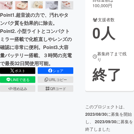
100,000円
まちづくり・地域活性化
Point1.超音波の力で、汚れやタ
支援者数
ンパク質を効果的に除去。
0
人
CAMPFIRE for Social Good
CAMPFIRE Creation
Point2. 小型ライトとコンパクト
CAMPFIREふるさと納税
machi-ya
コミュニティ
ミラー搭載で化粧直しやレンズの
確認に非常に便利。Point3.大容
募集終了まで残
量バッテリー搭載、３時間の充電
り
で最長32日間使用可能。
終了
ポスト
シェア
LINEで送る
URLコピー
埋め込み
QRコード
このプロジェクトは、
2023/08/30
に募集を開始
し、
2023/09/30
に募集を
終了しました