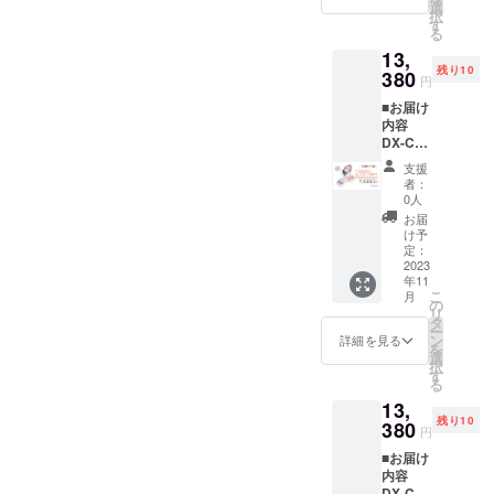
届け時
デザイ
選
択
期は、
ンに関
す
る
生産、
しまし
13,
配送状
ては一
残り10
況によ
380
部変更
円
り遅れ
になる
■お届け
る可能
可能性
内容
性もご
もござ
DX-C4-
ざいま
いま
001/002
す。 ※
す。ご
支援
シ
送料込
了承く
者：
ルバー
の価格
ださ
0人
ホワイ
となり
い。
お届
ト*1
ます。
け予
DX-C4-
※商品の
定：
001/002
2023
仕様、
年11
デザイ
こ
月
ピーチ
ンに関
の
リ
ゴール
しまし
タ
ー
ド*1 ピ
ては一
ン
詳細を見る
を
ンセッ
部変更
選
択
ト*2 吸
になる
す
る
盤*2 充
可能性
13,
電ケー
もござ
残り10
ブル*2
380
いま
円
説明書
す。ご
■お届け
*2 ※お
了承く
内容
届け時
ださ
DX-C4-