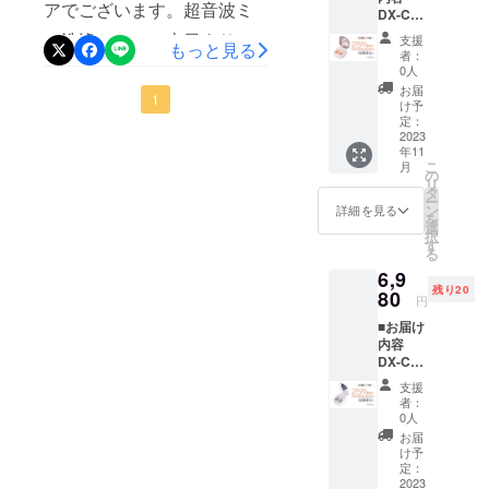
します。〈弊社関連サイ
ディング運
アでございます。超音波ミ
DX-C4-
しょうか？ソフト、ハー
営サイトを
ト〉Twitter
001
ニ洗浄ケース、本日より募
支援
もっと見る
ピーチ
ド、ちなみに私が使用して
通じて128件
者：
https://twitter.com/afustore_jp
ゴール
集スタートしました！
0人
のプロジェ
いるのは酸素透過性のO2レ
ド*1 ピ
Instagram
お届
Point1.超音波の力で、汚れ
クトの立ち
1
ンセッ
け予
ンズです。A：ソフト、ハー
ト*1 吸
https://www.instagram.com/a
定：
上げ、総額
やタンパク質を効果的に除
盤*1 充
2023
ド、両方ご利用になれま
5.5億円のご
fustore_jp/Facebook
年11
電ケー
去。Point2. 小型ライトとコ
こ
月
支援を達成
ブル*1
す。酸素透過性のO2レンズ
の
https://www.facebook.com/af
リ
説明書
ンパクトミラー搭載で化粧
タ
しておりま
ー
もご利用できます。Q：コン
*1 ※お
ン
詳細を見る
ustore.jpYouTube
を
す。何れも
直しやレンズの確認に非常
届け時
選
タクトレンズ洗浄後のケー
択
期は、
https://www.youtube.com/c/a
日本のクラ
す
に便利。Point3.大容量バッ
る
生産、
スは水洗いできますか？A：
ウドファン
fustoreHP
6,9
配送状
テリー搭載、３時間の充電
ディング業
残り20
況によ
80
本体はIPX5防水ですが、充
円
https://www.sinsankai.co.jp/
り遅れ
で最長32日間使用可能。先
界の実行者
電口が水に濡れてはいけま
■お届け
る可能
として1位の
着限定で6980円(税込み)
内容
性もご
せんので、洗浄ケース丸ご
DX-C4-
記録です。
ざいま
～！少しでも興味を持った
002 シ
す。 ※
との水洗いはできません。
個々のプロ
支援
ルバー
送料込
者：
方はぜひご支援、SNSなど
ジェクトに
ホワイ
の価格
使用後は、ウェットティッ
0人
ト*1 ピ
となり
での拡散をよろしくお願い
ついても、1
お届
シュで拭いてください。レ
ンセッ
ます。
け予
億円を達成
します♪引き続きAFUストア
ト*1 吸
※商品の
定：
ンズ保管部分の蓋は取り外
した「Warm
盤*1 充
2023
仕様、