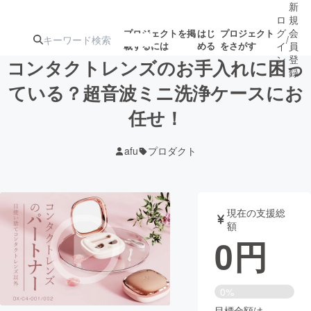
新
ロ
規
グ
会
プロジェクトを掲
はじ
プロジェクト
/
載するには
める
をさがす
イ
員
ン
登
コンタクトレンズのお手入れに困っ
録
ている？超音波ミニ洗浄ケースにお
任せ！
人気のプロ
注目のリ
注目の新着プロ
募集終了が近いプ
もうすぐ公開
ジェクト
ターン
ジェクト
ロジェクト
されます
afu
プロダクト
アート・写真
音楽
現在の支援総
テクノロジー・ガジェット
ゲーム・サ
額
0
円
映像・映画
書籍・雑誌
0%
ビジネス・起業
チャレンジ
目標金額は