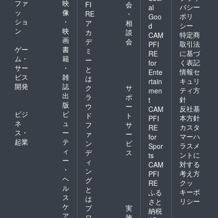
ファ
映
FI
会
バシー
al
ッ
像
RE
・
ポリ
Goo
ショ
・
ア
相
シー
d
ン
映
カ
談
特定商
CAM
画
デ
会
取引法
PFI
ゲー
書
ミ
に基づ
RE
ム・
籍
ー
く表記
for
サー
・
と
情報セ
Ente
ビス
雑
は
キュリ
rtain
開発
誌
ク
サ
ティ方
men
出
ラ
ポ
針
t
版
ウ
ー
反社基
CAM
ビジ
ビ
ド
ト
本方針
PFI
ネ
ュ
フ
サ
カスタ
RE
ス・
ー
ァ
ー
マーハ
for
起業
テ
ン
ビ
ラスメ
Spor
ィ
デ
ス
ントに
ts
ー
ィ
対する
CAM
・
ン
考え方
PFI
ヘ
グ
クッ
RE
ル
と
キーポ
ふる
ス
は
リシー
さと
ケ
プ
実
納税
ア
ロ
施