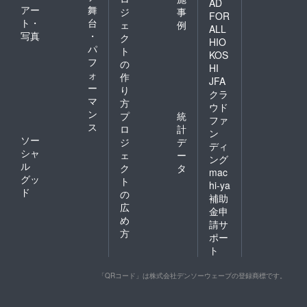
AD
アー
舞
ジ
事
FOR
ト・
台
ェ
例
ALL
写真
・
ク
HIO
パ
ト
KOS
フ
の
HI
ォ
作
JFA
ー
り
クラ
マ
方
ウド
ン
プ
統
ファ
ス
ロ
計
ン
ソー
ジ
デ
ディ
シャ
ェ
ー
ング
ル
ク
タ
mac
グッ
ト
hi-ya
ド
の
補助
広
金申
め
請サ
方
ポー
ト
「QRコード」は株式会社デンソーウェーブの登録商標です。