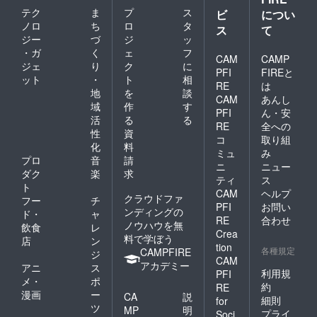
テク
ま
プ
ス
ビ
につい
ノロ
ち
ロ
タ
ス
て
ジー
づ
ジ
ッ
・ガ
く
ェ
フ
CAM
CAMP
ジェ
り
ク
に
PFI
FIREと
ット
・
ト
相
RE
は
地
を
談
CAM
あんし
域
作
す
PFI
ん・安
活
る
る
RE
全への
性
資
コ
取り組
化
料
ミュ
み
プロ
音
請
ニ
ニュー
ダク
楽
求
ティ
ス
ト
CAM
ヘルプ
クラウドファ
フー
チ
PFI
お問い
ンディングの
ド・
ャ
RE
合わせ
ノウハウを無
飲食
レ
Crea
料で学ぼう
店
ン
tion
各種規定
CAMPFIRE
ジ
CAM
アカデミー
アニ
ス
利用規
PFI
メ・
ポ
約
RE
漫画
ー
CA
説
細則
for
ツ
MP
明
プライ
Soci