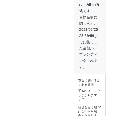
は、生
しまし
は、
All-In方
産、配
ては一
式
です。
送状況
部変更
により
になる
目標金額に
遅れる
可能性
関わらず、
可能性
もござ
もござ
いま
2023/09/30
いま
す。ご
23:59:59
ま
す。 ※
了承く
送料込
ださ
でに集まっ
の価格
い。
た金額が
となり
ます。
ファンディ
※商品の
ングされま
仕様、
デザイ
す。
ンに関
しまし
ては一
支援に関するよ
部変更
くある質問
になる
可能性
手数料はいく
もござ
らかかります
いま
か？
す。ご
了承く
目標金額に届
ださ
かなかった場
い。
合どうなりま