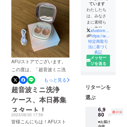
す。8月30日に開始した本プ
ています
ロジェクトですが、終了ま
わたしたち
で残り3日となりました！本
は、みなさ
まに素晴ら
製品は超音波洗浄で、レン
しい商品を
afustore_jp
ズに付く汚れを除去、さら
お届けした
https://www.sinsankai.co.jp
にイオン化タンパク質も
いという想
特定商取引
法に基づく
いから、
しっかり取り除きます。コ
表記
2017年にク
ンパクトサイズなので、旅
メッセー
ラウドファ
AFUストアでございます。
ジを送る
や出張中のコンタクトレン
ンディング
この度は、「超音波ミニ洗
ズの保管やお手入れにぴっ
事業を立ち
浄ケース」のページをご覧
上げまし
たり。気になる方、ぜひこ
もっと見る
た。
いただき誠にありがとうご
リターンを
の機会にどうぞ！終了残り
超音波ミニ洗浄
ざいます。今日は頂いた質
わずかですが、最後までご
選ぶ
2020年2月ま
ケース、本日募集
問について、お答えさせて
支援頂けますと嬉しいで
での実績と
スタート！
6,9
いただきます。Q：コンタク
して、国内
す。引き続きAFUストアを
残り18
80
2023/08/30 17:59
円
の大手クラ
トレンズとは全てのタイプ
どうぞよろしくお願いいた
皆様こんにちは！AFUスト
ウドファン
■お届け
に使用可能ということで
内容