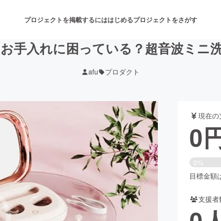
プロジェクトを掲載するには
はじめる
プロジェクトをさがす
お手入れに困っている？超音波ミニ
afu
プロダクト
注目のリターン
注目の新着プロジェクト
募集終了が近いプロジェクト
も
現在の
音楽
舞台・パフォーマンス
0
ゲーム・サービス開発
フード・飲食店
0%
書籍・雑誌出版
アニメ・漫画
目標金額は1
支援者
チャレンジ
ビューティー・ヘルスケ
0