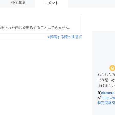
仲間募集
コメント
承認された内容を削除することはできません。
※投稿する際の注意点
わたした
いう想いか
上げまし
afustore
2020年
https://
ディング運
特定商取
げ、総額5
クラウド