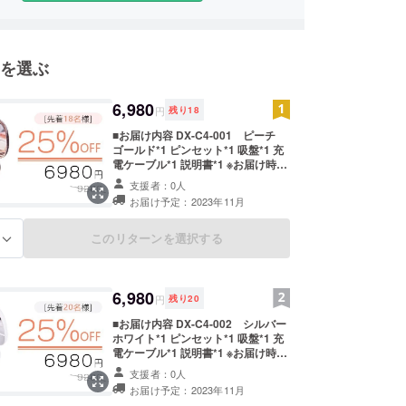
ジェクトについても、1億円を達成した「Warm
をはじめ、国内のクラウドファンディングの傘部門で
を選ぶ
位、掃除機部門では1、2位をそれぞれ独占、アウ
イルバッテリーなど多数のプロジェクトが1,000
6,980
円
残り
18
えるとともに、様々なメディアにも取り上げられて
■お届け内容 DX-C4-001 ピーチ
ゴールド*1 ピンセット*1 吸盤*1 充
電ケーブル*1 説明書*1 ※お届け時期
もわたしたちは、感動と驚きの商品をそろえ、暮ら
は、生産、配送状況により遅れる可
支援者：0人
になる良品をみなさまにお届けいたします。
能性もございます。 ※送料込の価格
お届け予定：2023年11月
となります。 ※商品の仕様、デザイ
ンに関しましては一部変更になる可
能性もございます。ご了承くださ
このリターンを選択する
る
い。
6,980
円
残り
20
■お届け内容 DX-C4-002 シルバー
ホワイト*1 ピンセット*1 吸盤*1 充
電ケーブル*1 説明書*1 ※お届け時期
は、生産、配送状況により遅れる可
支援者：0人
能性もございます。 ※送料込の価格
お届け予定：2023年11月
となります。 ※商品の仕様、デザイ