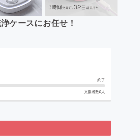
洗浄ケースにお任せ！
終了
支援者数
0
人