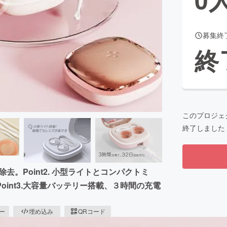
募集終
CAMPFIRE for Social Good
CAMPFIRE Creation
終
CAMPFIREふるさと納税
machi-ya
コミュニティ
このプロジェ
終了しました
去。Point2. 小型ライトとコンパクトミ
int3.大容量バッテリー搭載、３時間の充電
ピー
埋め込み
QRコード