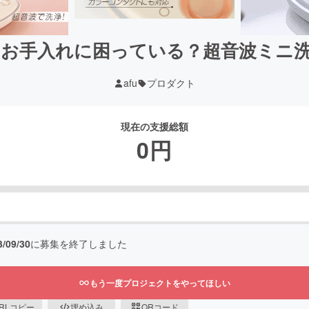
お手入れに困っている？超音波ミニ
afu
プロダクト
現在の支援総額
0
円
3/09/30
に募集を終了しました
もう一度プロジェクトをやってほしい
RLコピー
埋め込み
QRコード