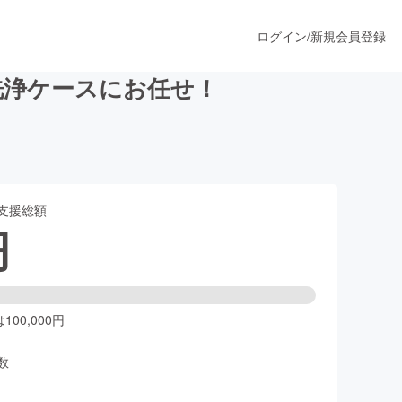
ログイン
/
新規会員登録
洗浄ケースにお任せ！
うすぐ公開されます
支援総額
プロダクト
円
ファッション
スポーツ
00,000円
数
ア
ソーシャルグッド
人