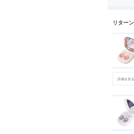
す。
個々のプロ
Geek」
リターン
は 1～3
ターやモバ
万円を超
います。
これから
しが豊か
詳細を見