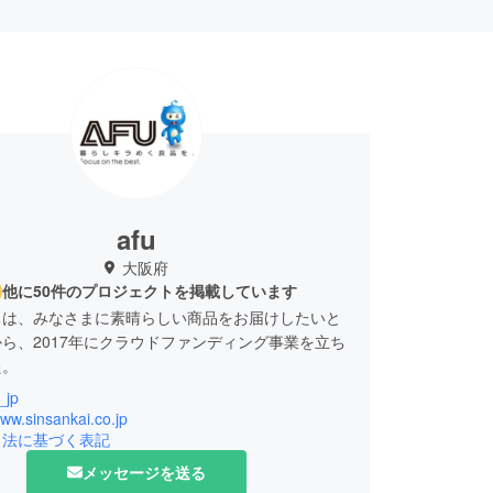
afu
大阪府
他に50件のプロジェクトを掲載しています
ちは、みなさまに素晴らしい商品をお届けしたいと
ら、2017年にクラウドファンディング事業を立ち
た。
_jp
2月までの実績として、国内の大手クラウドファン
www.sinsankai.co.jp
営サイトを通じて128件のプロジェクトの立ち上
引法に基づく表記
.5億円のご支援を達成しております。何れも日本の
メッセージを送る
ファンディング業界の実行者として1位の記録で