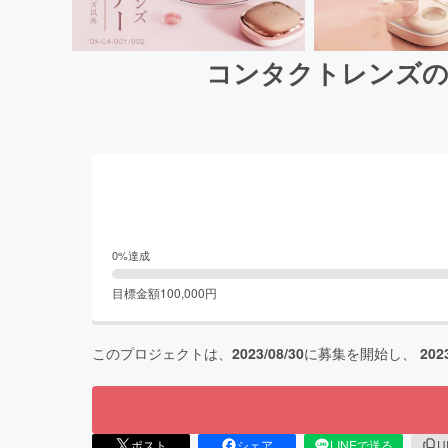
コンタクトレンズの
0
%達成
目標金額
100,000
円
このプロジェクトは、
2023/08/30
に募集を開始し、
202
ポスト
シェア
LINEで送る
U