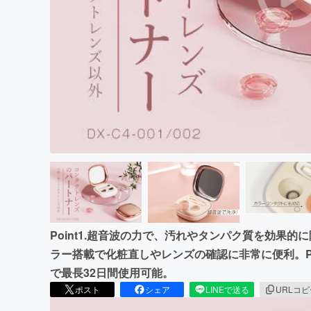
まちづくり・地域活性化
Point1.超音波の力で、汚れやタンパク質を効果的に除
ラー搭載で化粧直しやレンズの確認に非常に便利。Po
で最長32日間使用可能。
ポスト
シェア
LINEで送る
URLコ