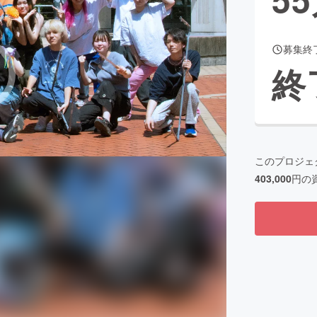
募集終
CAMPFIRE for Social Good
CAMPFIRE Creation
終
CAMPFIREふるさと納税
machi-ya
コミュニティ
このプロジェ
403,000
円の