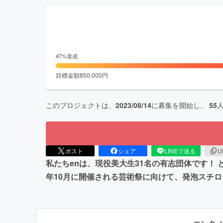
47
%達成
目標金額
850,000
円
このプロジェクトは、
2023/08/14
に募集を開始し、
55
ポスト
シェア
LINEで送る
U
私たちenは、現役美大生31名の有志団体です！ 
年10月に開催される芸術祭に向けて、発泡スチ