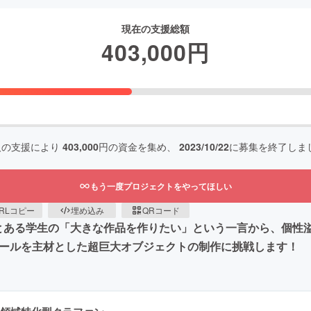
現在の支援総額
403,000
円
人の支援により
403,000
円の資金を集め、
2023/10/22
に募集を終了しま
もう一度プロジェクトをやってほしい
RLコピー
埋め込み
QRコード
とある学生の「大きな作品を作りたい」という一言から、個性溢れ
ロールを主材とした超巨大オブジェクトの制作に挑戦します！