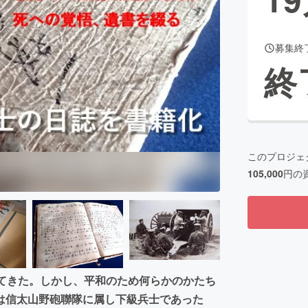
募集終
CAMPFIRE for Social Good
CAMPFIRE Creation
終
CAMPFIREふるさと納税
machi-ya
コミュニティ
このプロジェ
105,000
円の
ってきた。しかし、平和のため何らかのかたち
は信太山野砲聯隊に属し下級兵士であった