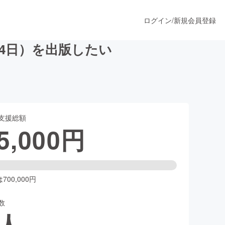
ログイン
/
新規会員登録
月4日）を出版したい
うすぐ公開されます
支援総額
プロダクト
5,000
円
ファッション
スポーツ
00,000円
数
ア
ソーシャルグッド
人