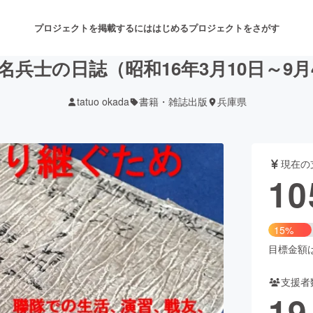
プロジェクトを掲載するには
はじめる
プロジェクトをさがす
名兵士の日誌（昭和16年3月10日～9
tatuo okada
書籍・雑誌出版
兵庫県
注目のリターン
注目の新着プロジェクト
募集終了が近いプロジェクト
も
現在の
音楽
舞台・パフォーマンス
10
ゲーム・サービス開発
フード・飲食店
15%
書籍・雑誌出版
アニメ・漫画
目標金額は7
支援者
チャレンジ
ビューティー・ヘルスケ
19