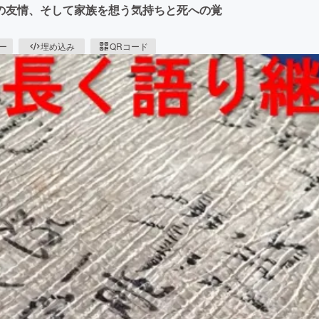
の友情、そして家族を想う気持ちと死への覚
ピー
埋め込み
QRコード