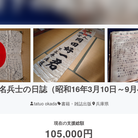
名兵士の日誌（昭和16年3月10日～9
tatuo okada
書籍・雑誌出版
兵庫県
現在の支援総額
105,000
円