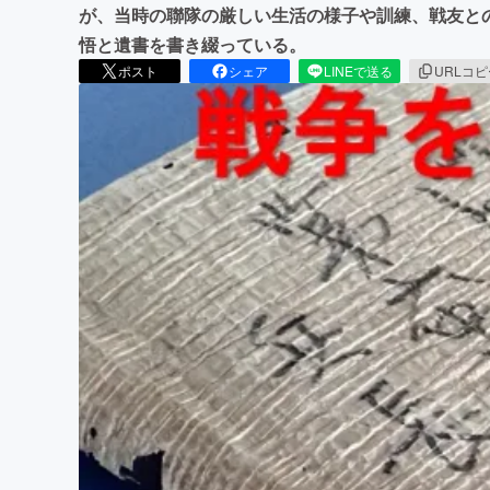
が、当時の聯隊の厳しい生活の様子や訓練、戦友と
悟と遺書を書き綴っている。
ポスト
シェア
LINEで送る
URLコ