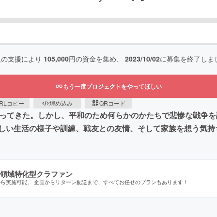
人の支援により
105,000
円の資金を集め、
2023/10/02
に募集を終了しま
もう一度プロジェクトをやってほしい
RLコピー
埋め込み
QRコード
なってきた。しかし、平和のため何らかのかたちで悲惨な戦争
しい生活の様子や訓練、戦友との友情、そして家族を想う気持
領域特化型クラファン
から実施可能。 企画からリターン配送まで、すべてお任せのプランもあります！