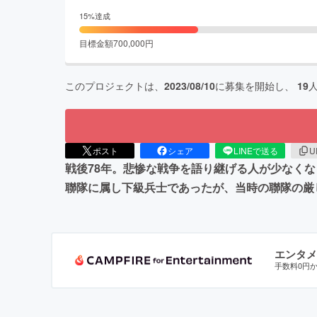
15
%達成
目標金額
700,000
円
このプロジェクトは、
2023/08/10
に募集を開始し、
19
ポスト
シェア
LINEで送る
U
戦後78年。悲惨な戦争を語り継げる人が少なく
聯隊に属し下級兵士であったが、当時の聯隊の厳
エンタメ
手数料0円