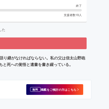
終了
支援者数
19
人
した
を語り継がなければならない。私の父は信太山野砲
ちと死への覚悟と遺書を書き綴っている。
掲載をご検討の方はこちら
無料