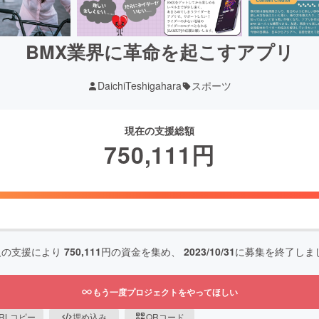
BMX業界に革命を起こすアプリ
DaichiTeshigahara
スポーツ
現在の支援総額
750,111
円
人の支援により
750,111
円の資金を集め、
2023/10/31
に募集を終了しま
もう一度プロジェクトをやってほしい
RLコピー
埋め込み
QRコード