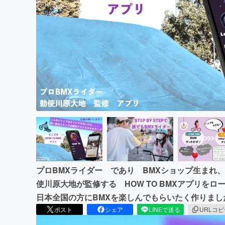
まちづくり・地域活性化
プロBMXライダー であり BMXショップ生まれ
使川原大地が監修する HOW TO BMXアプリを
日本全国の方にBMXを楽しんでもらいたく作りまし
ポスト
シェア
LINEで送る
URLコ