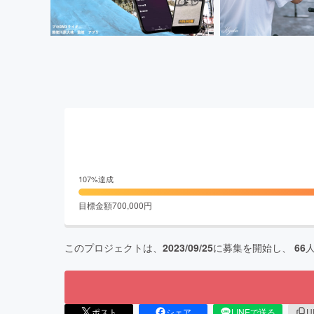
107
%達成
目標金額
700,000
円
このプロジェクトは、
2023/09/25
に募集を開始し、
66
ポスト
シェア
LINEで送る
U