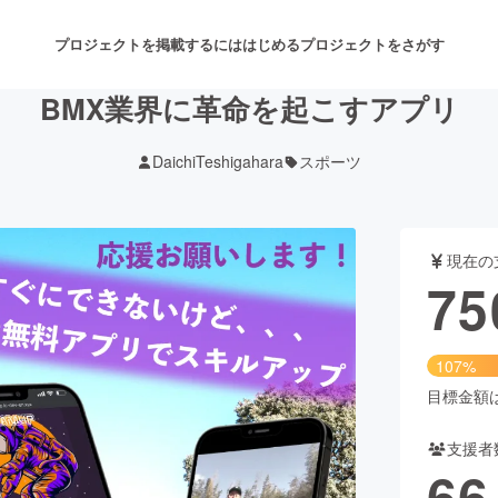
プロジェクトを掲載するには
はじめる
プロジェクトをさがす
BMX業界に革命を起こすアプリ
DaichiTeshigahara
スポーツ
注目のリターン
注目の新着プロジェクト
募集終了が近いプロジェクト
も
現在の
音楽
舞台・パフォーマンス
75
ゲーム・サービス開発
フード・飲食店
107%
書籍・雑誌出版
アニメ・漫画
目標金額は7
支援者
チャレンジ
ビューティー・ヘルスケ
66