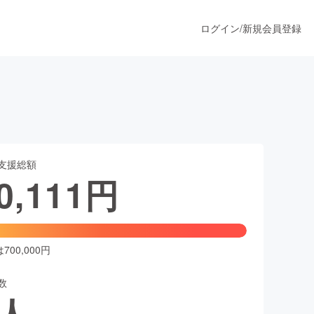
ログイン
/
新規会員登録
うすぐ公開されます
支援総額
プロダクト
0,111
円
ファッション
スポーツ
00,000円
数
ア
ソーシャルグッド
人