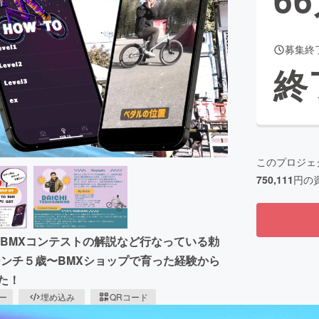
募集終
CAMPFIRE for Social Good
CAMPFIRE Creation
終
CAMPFIREふるさと納税
machi-ya
コミュニティ
このプロジェ
750,111
円の
、BMXコンテストの解説など行なっている勅
ローンチ５歳〜BMXショップで育った経験から
た！
ピー
埋め込み
QRコード