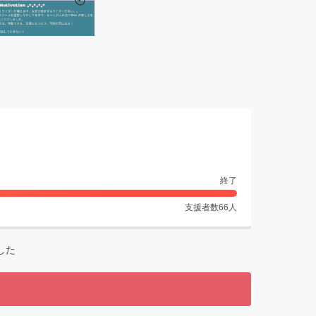
終了
支援者数
66
人
した