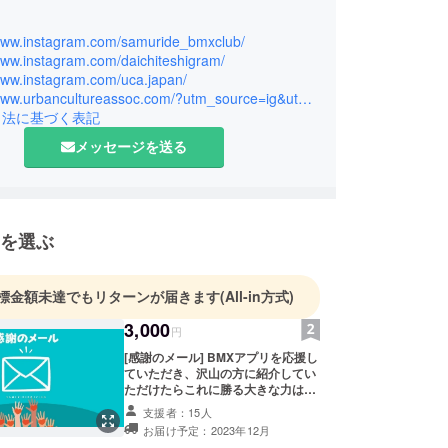
/www.instagram.com/samuride_bmxclub/
活動しながら、BMX の楽しさを広めるため
www.instagram.com/daichiteshigram/
、体験会、ショーを行いながら
/www.instagram.com/uca.japan/
https://www.urbancultureassoc.com/?utm_source=ig&utm_medium=social&utm_content=link_in_bio&fbclid=PAZXh0bgNhZW0CMTEAc3J0YwZhcHBfaWQPOTM2NjE5NzQzMzkyNDU5AAGnnyNL7-sZd6a82PoqNun64ZmSOT0ZaErcnNknfEXGqrOglUlH_3IoadpzT0I_aem_r42-3yX5oIWZzxFUhXrUfg
ドを広げる活動をしている
引法に基づく表記
メッセージを送る
2020 BMXFreestyle 解説 BS1/ NHK ２局出
 CUP 日テレ CS BS 生配信 BMX解説
を選ぶ
スター感謝祭 ２回出演
レ ドデスカ 愛知県でアーバンスポーツを頑張っ
標金額未達でもリターンが届きます
(All-in方式)
手として出演
んの仮装大賞 ファンタジー賞 視聴者賞 受賞
3,000
円
強の勇者達 スタジオで人間とび
[感謝のメール] BMXアプリを応援し
ュースドキュメンタリー特集
ていただき、沢山の方に紹介してい
 小学五年生［エクストリームスポーツをやってい
ただけたらこれに勝る大きな力はあ
りません。 みなさまどうか応援お願
して掲載］
支援者：15人
いいたします。
お届け予定：2023年12月