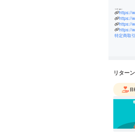
活動
https:/
選手として
https://
スクール
https:/
フィール
特定商取
戦歴
TV
・オリンピック
演
・JAPAN
リターン
・オール
・メーテ
目
ている選
・欽ちゃ
・世界最
・CBCニ
・小学館
る少年と
etc...