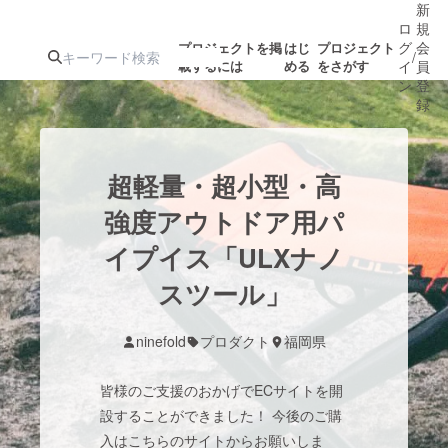
新
ロ
規
グ
会
プロジェクトを掲
はじ
プロジェクト
/
載するには
める
をさがす
イ
員
ン
登
録
人気のプロ
注目のリ
注目の新着プロ
募集終了が近いプ
もうすぐ公開
超軽量・超小型・高
ジェクト
ターン
ジェクト
ロジェクト
されます
強度アウトドア用パ
イプイス「ULXナノ
アート・写真
音楽
スツール」
テクノロジー・ガジェット
ゲーム・サ
ninefold
プロダクト
福岡県
映像・映画
書籍・雑誌
皆様のご支援のおかげでECサイトを開
設することができました！ 今後のご購
ビジネス・起業
チャレンジ
入はこちらのサイトからお願いしま