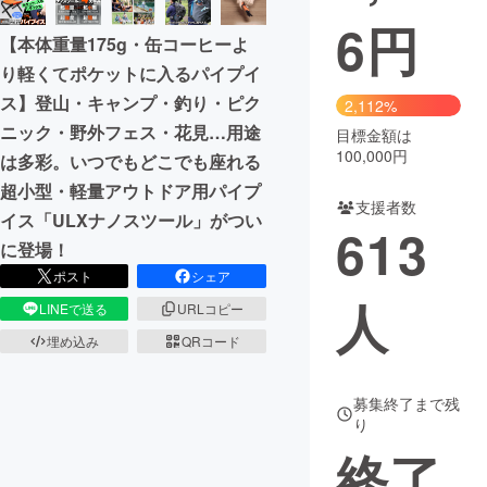
6
円
【本体重量175g・缶コーヒーよ
り軽くてポケットに入るパイプイ
ス】登山・キャンプ・釣り・ピク
2,112%
ニック・野外フェス・花見…用途
目標金額は
100,000円
は多彩。いつでもどこでも座れる
超小型・軽量アウトドア用パイプ
支援者数
イス「ULXナノスツール」がつい
613
に登場！
ポスト
シェア
人
LINEで送る
URLコピー
埋め込み
QRコード
募集終了まで残
り
終了