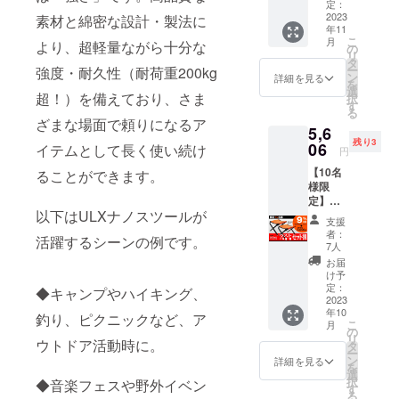
販売予
定：
2023
なものと考
素材と綿密な設計・製法に
定価
年11
格：
えていま
こ
月
より、超軽量ながら十分な
3,080円
の
リ
す。だから
が
タ
ー
強度・耐久性（耐荷重200kg
【5%O
こそ、私た
ン
詳細を見る
を
FF】
選
超！）を備えており、さま
ちはお客様
択
154円割
す
る
の想いを大
引の
ざまな場面で頼りになるア
5,6
2,926円
切にしなが
残り3
06
で支援
イテムとして長く使い続け
円
ら、独創的
可能で
【10名
ることができます。
なアイデア
す。 ※
様限
消費税
でデザイン
定】ラ
込み ※
以下はULXナノスツールが
をしていま
スト3日
送料は
支援
セット
全国一
す。ぜひ、
者：
活躍するシーンの例です。
割 特別
律無料
7人
私たちのア
セット
※ 割引
お届
割
イテムを手
率は販
け予
5,606
定：
売予定
◆キャンプやハイキング、
にとってみ
円 (税
2023
価格に
てくださ
年10
込,送料
釣り、ピクニックなど、ア
送料を
こ
月
込) 一般
い。楽しい
の
含む合
リ
ウトドア活動時に。
販売予
タ
計金額
発見がある
ー
定価
ン
に対す
詳細を見る
を
かもしれま
格：
選
るもの
択
◆音楽フェスや野外イベン
6,160円
す
です。
せんよ！
る