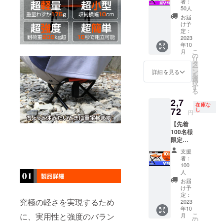
の供給
者：
割
送料は
状況、
50人
2,618
全国一
製造工
お届
円 (税
律無料
程上の
け予
込,送料
※ 割引
定：
都合等
込) 一般
2023
率は販
により
年10
販売予
売予定
出荷時
こ
月
定価
価格に
の
期が遅
リ
格：
送料を
タ
れる場
ー
3,080円
含む合
ン
合があ
詳細を見る
を
が
計金額
選
りま
択
【15%
に対す
す
す。
る
OFF】
るもの
2,7
462円割
です。
在庫な
引の
72
※ ご注
し
円
2,618円
文状
【先着
で支援
況、使
100名様
可能で
用部材
限定】
す。 ※
の供給
早割 特
消費税
状況、
支援
別早割
込み ※
製造工
者：
2,772
送料は
程上の
100
円 (税
全国一
人
都合等
込,送料
律無料
により
お届
込) 一般
※ 割引
け予
出荷時
販売予
定：
率は販
期が遅
究極の軽さを実現するため
2023
定価
売予定
れる場
年10
格：
価格に
合があ
に、実用性と強度のバラン
こ
月
3,080円
の
送料を
りま