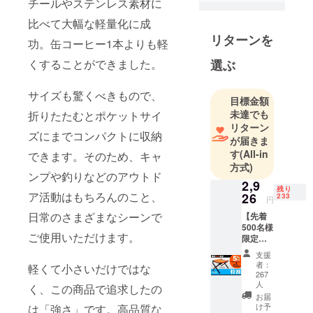
チールやステンレス素材に
ルエック
ス）と日本
比べて大幅な軽量化に成
の伝統文化
リターンを
功。缶コーヒー1本よりも軽
をテーマに
くすることができました。
選ぶ
した日子丸
（ひこま
サイズも驚くべきもので、
る）という
目標金額
２つの新し
未達でも
折りたたむとポケットサイ
リターン
いブランド
ズにまでコンパクトに収納
が届きま
のプロダク
す
(All-in
できます。そのため、キャ
トデザイン
方式)
を手がけて
ンプや釣りなどのアウトド
2,9
います。デ
残り
ア活動はもちろんのこと、
26
233
円
ザインと
日常のさまざまなシーンで
【先着
は、ただモ
500名様
ノを作るだ
ご使用いただけます。
限定】
特割 特
けではな
支援
別早割
者：
く、そのモ
軽くて小さいだけではな
2,926
267
ノに心と魂
円 (税
人
く、この商品で追求したの
込,送料
を吹き込む
お届
込) 一般
け予
は「強さ」です。高品質な
魔法みたい