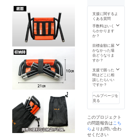
含む合
計金額
に対す
支援に関するよ
るもの
くある質問
です。
※ ご注
手数料はいく
文状
らかかります
況、使
か？
用部材
の供給
目標金額に届
状況、
かなかった場
製造工
合どうなりま
程上の
すか？
都合等
により
支援で困った
出荷時
時はどこに相
期が遅
談したらいい
れる場
ですか？
合があ
りま
ヘルプページを
す。
見る
このプロジェクト
の問題報告は
こち
ら
よりお問い合わ
せください