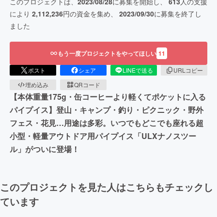
このプロジェクトは、
2023/08/28
に募集を開始し、
613
人の支援
により
2,112,236
円の資金を集め、
2023/09/30
に募集を終了し
ました
もう一度プロジェクトをやってほしい
11
ポスト
シェア
LINEで送る
URLコピー
埋め込み
QRコード
【本体重量175g・缶コーヒーより軽くてポケットに入る
パイプイス】登山・キャンプ・釣り・ピクニック・野外
フェス・花見…用途は多彩。いつでもどこでも座れる超
小型・軽量アウトドア用パイプイス「ULXナノスツー
ル」がついに登場！
このプロジェクトを見た人はこちらもチェックし
ています