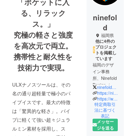
「ポケットに入
る、リラック
ninefol
ス。」
d
究極の軽さと強度
福岡県
他に4件の
を高次元で両立。
プロジェク
トを掲載し
携帯性と耐久性を
ています
福岡のデザ
技術力で実現。
イン事務
所、Ninefold
ULXナノスツールは、その
Design（ナ
ninefold999
インフォウ
https://ninefold.jp/
名の通り超軽量で極小のパ
ルドデザイ
https://www.instagram.com/ninefold999/
イプイスです。最大の特徴
特定商取引
ン）です。
法に基づく
は「驚異的な軽さ」。パイ
私たちはア
表記
ウトドアギ
プに軽くて強い超々ジュラ
メッセー
ア専門の
ジを送る
ルミン素材を採用し、ス
ULX（ユーエ