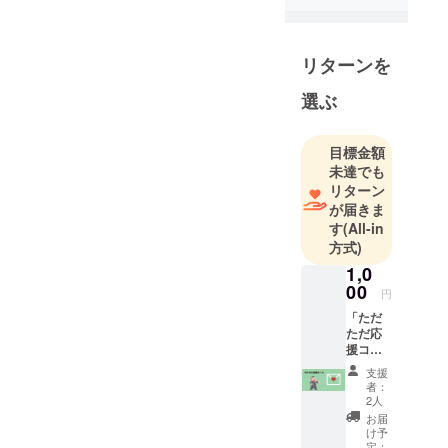
慎（まこ
と）です。
今回プロ
リターンを
ジェクトに
初挑戦しま
選ぶ
す。
応援のほど
目標金額
よろしくお
未達でも
願いしま
リターン
す。
が届きま
す
(All-in
方式)
1,0
00
円
「ただ
ただ応
援コー
ス」 気
支援
持ちだ
者：
け応援
2人
した
お届
い！と
け予
いう
定：