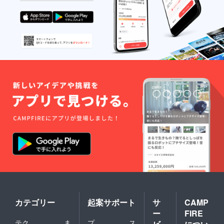
外の費
キッチ
用（交
ンカー
通費や
前看板
別途購
へ、ご
入した
支援者
食材な
様のお
ど）は
名前と
自己負
事業広
担でお
告があ
願いし
れば下
ます。
記条件
途中参
の広告
加、途
を掲載
中退出
させて
可能で
頂きま
す。 皆
す。 名
様が満
前は団
足でき
体名・
るよう
代表者
に準備
名・個
いたし
人名な
ます
ど、何
が、心
でも掲
配な方
載可能
は持参
です。
カテゴリー
起案サポート
サ
CAMP
して頂
広告は1
ー
FIRE
いても
組様A4
構いま
サイズ
テク
ま
プ
ス