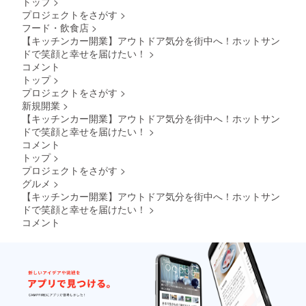
トップ
>
間：180
Baseが
プロジェクトをさがす
>
分程度
あなた
フード・飲食店
>
日時、
の街へ
場所
伺いま
【キッチンカー開業】アウトドア気分を街中へ！ホットサン
は、ご
す。 1
ドで笑顔と幸せを届けたい！
>
支援し
組様1回
コメント
ていた
まで、
トップ
>
だいた
中国、
プロジェクトをさがす
>
皆様の
四国地
新規開業
>
ご予定
方のみ
が合う
とさせ
【キッチンカー開業】アウトドア気分を街中へ！ホットサン
ように
て頂き
ドで笑顔と幸せを届けたい！
>
調整い
ます。
コメント
たしま
別途
トップ
>
すの
メール
プロジェクトをさがす
>
で、別
にて出
途メー
店場
グルメ
>
ルにて
所、出
【キッチンカー開業】アウトドア気分を街中へ！ホットサン
日時、
店日、
ドで笑顔と幸せを届けたい！
>
場所等
出店時
コメント
の打ち
間等の
合わせ
打ち合
をさせ
わせを
て頂け
させて
ればと
頂けれ
思いま
ばと思
す。
いま
BBQ以
す。 ③