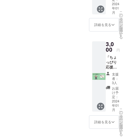
方、よ
2024
年01
ろしく
こ
月
お願い
の
リ
しま
タ
ー
す。 ①
ン
詳細を見る
を
お礼
選
択
メッ
す
る
セージ
3,0
詳細 ①
感謝の
00
円
気持ち
「ちょ
をメー
っぴり
ルにて
応援
お送り
コー
いたし
支援
ス」 少
ます。
者：
し応援
3人
した
お届
い！と
け予
いう
定：
方、よ
2024
年01
ろしく
こ
月
お願い
の
リ
しま
タ
ー
す。 ①
ン
詳細を見る
を
お礼
選
択
メッ
す
る
セージ