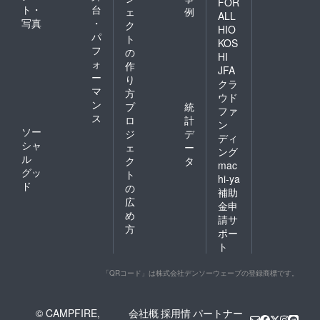
FOR
ト・
台
ェ
例
ALL
写真
・
ク
HIO
パ
ト
KOS
フ
の
HI
ォ
作
JFA
ー
り
クラ
マ
方
ウド
ン
プ
統
ファ
ス
ロ
計
ン
ソー
ジ
デ
ディ
シャ
ェ
ー
ング
ル
ク
タ
mac
グッ
ト
hi-ya
ド
の
補助
広
金申
め
請サ
方
ポー
ト
「QRコード」は株式会社デンソーウェーブの登録商標です。
© CAMPFIRE,
会社概
採用情
パートナー