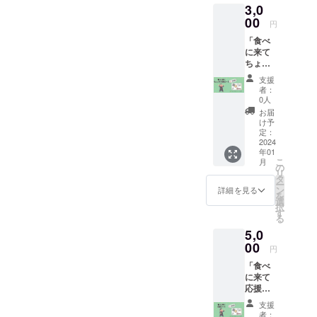
3,0
入りポ
スト
00
円
カード
「食べ
詳細 ①
に来て
感謝の
ちょっ
気持ち
ぴり応
を代表
支援
援コー
者（絢
者：
ス」
翔また
0人
(4’s)Ba
は慎）
お届
seを食
が直筆
け予
べに来
でポス
定：
て、直
2024
トカー
年01
接
ドに書
こ
月
ちょっ
きお送
の
リ
ぴり応
り致し
タ
ー
援した
ます。
ン
詳細を見る
を
い！と
選
択
いう
す
る
方、よ
5,0
ろしく
お願い
00
円
しま
「食べ
す。 ①
に来て
お礼
応援
メッ
コー
セージ
支援
ス」
入りポ
者：