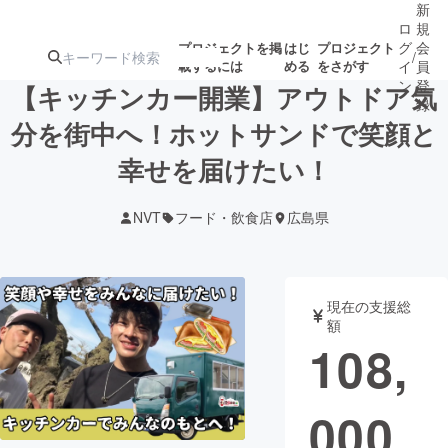
新
ロ
規
グ
会
プロジェクトを掲
はじ
プロジェクト
/
載するには
める
をさがす
イ
員
ン
登
【キッチンカー開業】アウトドア気
録
分を街中へ！ホットサンドで笑顔と
幸せを届けたい！
人気のプロ
注目のリ
注目の新着プロ
募集終了が近いプ
もうすぐ公開
ジェクト
ターン
ジェクト
ロジェクト
されます
NVT
フード・飲食店
広島県
アート・写真
音楽
現在の支援総
テクノロジー・ガジェット
ゲーム・サ
額
108,
映像・映画
書籍・雑誌
000
ビジネス・起業
チャレンジ