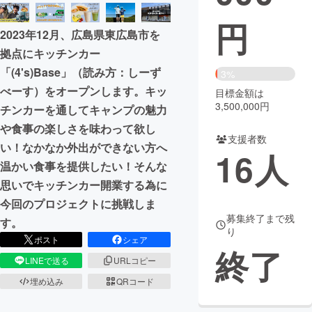
円
まちづくり・地域活性化
2023年12月、広島県東広島市を
拠点にキッチンカー
CAMPFIRE for Social Good
CAMPFIRE Creation
「(4's)Base」（読み方：しーず
3%
CAMPFIREふるさと納税
machi-ya
コミュニティ
べーす）をオープンします。キッ
目標金額は
3,500,000円
チンカーを通してキャンプの魅力
や食事の楽しさを味わって欲し
支援者数
い！なかなか外出ができない方へ
16
人
温かい食事を提供したい！そんな
思いでキッチンカー開業する為に
今回のプロジェクトに挑戦しま
募集終了まで残
す。
り
ポスト
シェア
終了
LINEで送る
URLコピー
埋め込み
QRコード