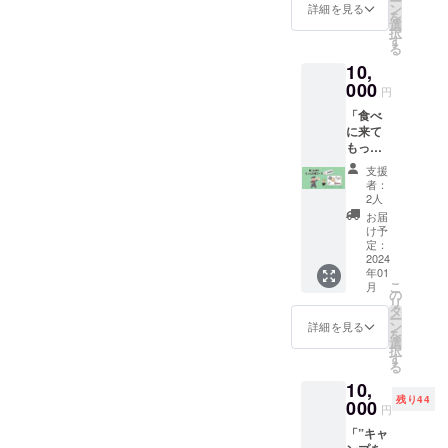
ー
キャン
×10
ン
ドに書
詳細を見る
を
プ気分
③(4‘s)
選
きお送
択
を味わ
Baseで
す
り致し
る
いた
使える
ます。
10,
い！と
ソフト
②③ポ
いう
000
ドリン
スト
円
方、よ
ク交換
カード
「食べ
ろしく
券×５
に、
に来て
お願い
詳細 ①
キッチ
もっと
しま
感謝の
ンカー
応援
す。 ①
気持ち
(4's)Ba
支援
コー
お礼
を代表
seにて
者：
ス」
メッ
者（絢
2人
使用で
(4’s)Ba
セージ
翔また
きる
お届
seを食
入りポ
は慎）
け予
ホット
べに来
スト
定：
が直筆
サンド
て、直
2024
カード
でポス
交換券
年01
接もっ
②手作
トカー
(シング
こ
月
と応援
りグッ
の
ドに書
ルサイ
リ
した
ズ「パ
タ
きお送
ズ)と、
ー
い！と
ラコー
ン
り致し
詳細を見る
ソフト
を
いう
ドde
選
ます。
ドリン
択
方、よ
キーリ
す
②③ポ
ク交換
る
ろしく
ング」×
スト
券をお
10,
お願い
１ キャ
カード
付けい
残り44
しま
000
ンプの
に、
たしま
円
す。 ①
アイテ
キッチ
す。
「”キャ
お礼
ム（自
ンカー
ホット