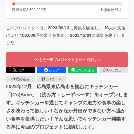
目標金額
3,500,000
円
支援者数
16
人
このプロジェクトは、
2023/09/13
に募集を開始し、
16
人の支援
により
108,000
円の資金を集め、
2023/12/01
に募集を終了しま
した
もう一度プロジェクトをやってほしい
ポスト
シェア
LINEで送る
URLコピー
埋め込み
QRコード
2023年12月、広島県東広島市を拠点にキッチンカー
「(4's)Base」（読み方：しーずべーす）をオープンしま
す。キッチンカーを通してキャンプの魅力や食事の楽し
さを味わって欲しい！なかなか外出ができない方へ温か
い食事を提供したい！そんな思いでキッチンカー開業す
る為に今回のプロジェクトに挑戦します。