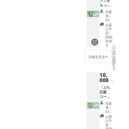
ンプを
メッ
在金
(4's)Ba
サンド
もっと
セージ
具）を
seにて
交換券
身近
入りポ
使用し
使用で
は、
支援
に”お家
スト
たお
きる
者：
ホット
から
カード
しゃれ
0人
ホット
サンド
もっと
②(4's)
なキー
サンド
お届
のシン
応援
Baseの
リング
け予
500円値
グルサ
コー
ホット
定：
（カラ
引き券
イズの
ス」
2024
サンド
ビナ付
と、ソ
み交換
年02
(4’s)Ba
購入で
き）に
フトド
出来ま
こ
月
seを応
使える
の
なりま
リンク
す。
リ
援しな
500円値
タ
す。 ③
交換券
セット
ー
がら、
引きチ
ン
手作り
詳細を見る
をお付
販売
を
家で
ケット
選
グッズ
けいた
「ホッ
択
もっと
×10
す
「パラ
しま
トサン
る
キャン
③(4‘s)
コード
す。
ド+ス
10,
プ気分
Baseの
deブレ
ホット
ムー
を味わ
000
スムー
スレッ
サンド
円
ジー」
いた
ジー購
ト」×１
500円値
やホッ
「ぶち
い！と
入で使
キャン
引き券
トサン
応援
いう
える500
プ・防
は、
ドダブ
コー
方、よ
円値引
災時に
ホット
ルサイ
ス」 も
ろしく
きチ
役立
サンド1
支援
ズには
のはい
お願い
ケット
つ！お
者：
つ購入
使用出
らない
しま
×10 ④
2人
しゃれ
で1枚使
来ませ
けど、
す。 ①
数量限
なパラ
お届
用出来
ん。 来
とても
お礼
定販売
け予
コード
ます。
店時ポ
応援し
メッ
定：
スイー
のブレ
セット
スト
たい！
2024