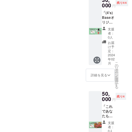
deOD缶
使用で
をお渡
残り44
しま
000
カ
きる
円
ししま
す。 ①
バー」×
ホット
す。 ※
「(4's)
お礼
１ キャ
サンド
サイ
Baseオ
メッ
ンパー
とス
ズ、パ
リジナ
セージ
御用達
ムー
ラコー
ル・ペ
入りポ
のOD缶
ジー500
支援
ドのカ
アコー
スト
をお
者：
円値引
ラーに
ス」
カード
0人
しゃれ
き券
ついて
(4’s)Ba
②(4's)
に着こ
お届
と、手
は、
seオリ
Base×
け予
なせる
作り
「リ
ジナル
キャン
定：
OD缶カ
ティラ
ターン
缶クー
2024
プ「ク
バーに
ミス交
につい
年02
ラーを
ラファ
なりま
換券を
て」の
こ
月
使っ
ン限定
の
す。 ④
お付け
添付画
リ
て、
オリジ
タ
手作り
いたし
像を参
ー
カップ
ナルT
ン
詳細を見る
グッズ
ます。
考にお
を
ルや
シャ
選
「DIY蚊
ホット
選び下
択
ファミ
ツ」×１
す
取り線
サンド
さい。
る
リーで
キャン
香ホル
（ス
50,
応援し
プ、プ
ダー」×
ムー
残り4
たい！
000
ライ
１ 夏の
円
ジー）
という
ベート
アウト
500円値
「これ
方、よ
で着れ
ドア必
引き券
であな
ろしく
る！ク
須アイ
は、
たも
お願い
ラファ
テムを
ホット
(4's)Ba
しま
ン限定
DIYでお
支援
サンド
seファ
す。 ①
オリジ
者：
しゃれ
（ス
ミリー
お礼
ナルT
0人