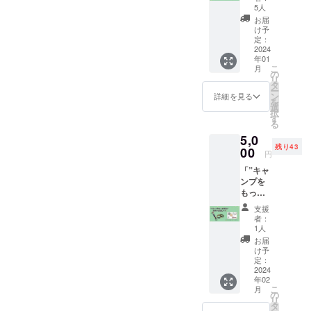
(4’s)Ba
スト
5人
seを食
カード
お届
べに来
②(4's)
け予
て、直
Baseで
定：
接応援
2024
使える
年01
した
ホット
こ
月
い！と
サンド
の
リ
いう
交換券
タ
ー
方、よ
(シング
ン
詳細を見る
を
ろしく
ルサイ
選
択
お願い
ズ)×5
す
る
しま
③(4‘s)
5,0
す。 ①
Baseで
残り43
お礼
00
使える
円
メッ
ソフト
「”キャ
セージ
ドリン
ンプを
入りポ
ク交換
もっと
スト
券×５
身近
カード
詳細 ①
支援
に”お家
②(4's)
感謝の
者：
から応
Baseの
気持ち
1人
援コー
ホット
を代表
お届
ス」
サンド
者（絢
け予
(4’s)Ba
購入で
定：
翔また
seを応
2024
使える
は慎）
年02
援しな
500円値
が直筆
こ
月
がら、
引きチ
の
でポス
リ
家で
ケット
タ
トカー