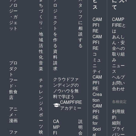
ビ
につい
せん。
を2部ま
ノロ
ち
ロ
タ
ス
て
来場時
で、掲
ジー
づ
ジ
ッ
ポスト
載期間
・ガ
く
ェ
フ
カード
は1年間
CAM
CAMP
ジェ
り
ク
に
の提示
とさせ
PFI
FIREと
をお願
て頂き
ット
・
ト
相
RE
は
いしま
ます。
地
を
談
CAM
あんし
す。 限
こちら
域
作
す
定4組様
も別途
PFI
ん・安
活
る
る
までと
メール
RE
全への
性
資
なって
にて発
コ
取り組
おりま
送方法
化
料
ミュ
み
す。
等の打
プロ
音
請
ニ
ニュー
ち合わ
ダク
楽
求
せをさ
ティ
ス
ト
せて頂
CAM
ヘルプ
クラウドファ
フー
チ
ければ
PFI
お問い
ンディングの
と思い
ド・
ャ
RE
合わせ
ます。
ノウハウを無
飲食
レ
Crea
限定4組
料で学ぼう
店
ン
tion
様まで
各種規定
CAMPFIRE
ジ
となっ
CAM
アカデミー
アニ
ス
ており
利用規
PFI
メ・
ポ
ます。
約
RE
漫画
ー
CA
説
細則
for
ツ
MP
明
プライ
Soci
ファ
映
FI
会
バシー
al