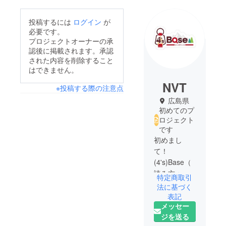
投稿するには
ログイン
が
必要です。
プロジェクトオーナーの承
認後に掲載されます。承認
された内容を削除すること
はできません。
NVT
※投稿する際の注意点
広島県
初めてのプ
ロジェクト
です
初めまし
て！
(4's)Base（
読み方：
特定商取引
しーずべー
法に基づく
す）開業を
表記
メッセー
目指してい
ジを送る
ます。