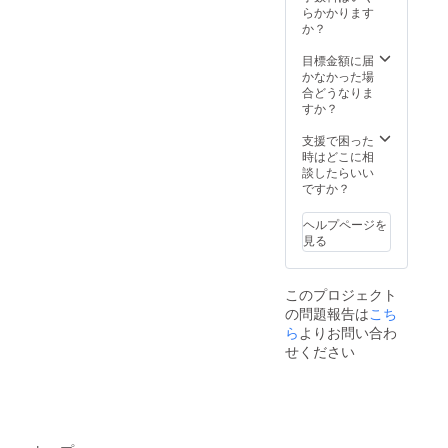
す。 ポ
やって
ししま
らかかります
スト
く
す。 ※
か？
カード
る！」
サイズ
に、
③キッ
につい
目標金額に届
「みん
チン
ては、
かなかった場
なで仲
カー前
「リ
合どうなりま
良く
看板へ
ターン
すか？
BBQ」
ご支援
につい
招待券
者様の
て」の
支援で困った
をお付
お名
添付画
時はどこに相
けいた
前、事
像を参
談したらいい
しま
業広告
考にお
ですか？
す。 日
掲載 詳
選び下
時：
細 ①感
さい。
ヘルプページを
2024年
謝の気
見る
３月か
持ちを
ら４月
代表者
場所：
（絢翔
このプロジェクト
広島県
または
の問題報告は
こち
内 人
慎）が
数：最
直筆で
ら
よりお問い合わ
大「応
ポスト
せください
援して
カード
くださ
に書き
るご本
お送り
人様＋
致しま
２名」
す。
まで 時
②(4's)