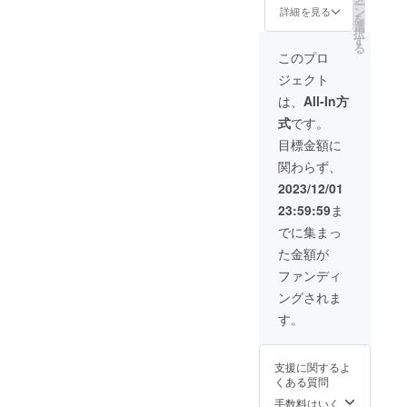
上記手
りティ
ー
詳細 ①
(4’s)Ba
ラーに
ン
をお渡
詳細を見る
作り
ラミ
を
感謝の
seを応
なりま
選
ししま
グッズ
ス」
択
気持ち
援した
す。 詳
す
す。 ※
３点を
は、時
る
を代表
い！と
細 ①感
サイズ
このプロ
お渡し
間に
者（絢
いう
謝の気
につい
しま
よって
ジェクト
翔また
方、よ
持ちを
ては、
す。 ※
は無く
は慎）
ろしく
代表者
「リ
は、
All-In方
サイ
なる場
が直筆
お願い
（絢翔
ターン
ズ、パ
合がご
式
です。
でポス
しま
または
につい
ラコー
ざいま
トカー
す。 ①
慎）が
て」の
目標金額に
ドのカ
すの
ドに書
お礼
直筆で
添付画
ラーに
で、事
関わらず、
きお送
メッ
ポスト
像を参
ついて
前にご
り致し
セージ
カード
考にお
2023/12/01
は、
連絡を
ます。
入りポ
に書き
選び下
「リ
いただ
23:59:59
ま
②(4's)
スト
お送り
さい。
ターン
ければ
Baseメ
カード
致しま
でに集まっ
につい
取り置
ンバー2
②祝！
す。 ②
て」の
き可能
た金額が
人と、
キッチ
郵送又
添付画
です。
ファミ
ンカー
はキッ
ファンディ
像を参
有効期
リーの
開業イ
チン
考にお
限は
ングされま
皆様と
ベント
カー受
選び下
2024年
一緒に
「中四
け取り
す。
さい。
12月31
楽しめ
国限
にて、
日まで
る開業
定！
上記ク
です。
イベン
(4‘s)Ba
ラファ
支援に関するよ
トへご
seがあ
ン限定
くある質問
招待い
なたの
グッズ
たしま
街に
をお渡
手数料はいく