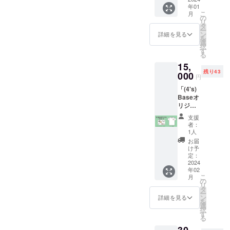
セージ
ツ「手
スレッ
販売
カード
年01
という
入りポ
作り
トにな
「ホッ
の提示
こ
月
方、よ
スト
の
ティラ
りま
トサン
をお願
リ
ろしく
カード
タ
ミス」
す。 詳
ド+ス
いしま
ー
お願い
②手作
ン
交換券
詳細を見る
細 ①感
ムー
す。 有
を
しま
りグッ
選
×1 詳細
謝の気
ジー」
効期限
択
す。 ①
ズ「パ
す
①感謝
持ちを
には使
は2024
る
お礼
ラコー
の気持
代表者
用出来
年12月
15,
メッ
ドde
ちを代
（絢翔
ませ
31日ま
残り43
セージ
000
コース
表者
または
円
ん。 来
でで
入りポ
ター」×
（絢翔
慎）が
店時ポ
す。
「(4's)
スト
２ キャ
または
直筆で
スト
Baseオ
カード
ンプ・
慎）が
ポスト
カード
リジナ
詳細 ①
防災時
直筆で
カード
の提示
ル・ソ
感謝の
に役立
ポスト
に書き
支援
をお願
ロコー
気持ち
つ！お
カード
者：
お送り
いしま
ス」
を絢翔
しゃれ
1人
に書き
致しま
す。 有
(4’s)Ba
と慎が
なパラ
お送り
お届
す。
効期限
seオリ
直筆で
コード
け予
致しま
②③郵
は2024
ジナルT
ポスト
定：
のコー
す。
送又は
年12月
シャツ
2024
カード
スター
②③④
キッチ
31日ま
年02
を着
に書き
になり
ポスト
ンカー
でで
こ
月
て、応
お送り
の
ます。
カード
受け取
す。
リ
援した
致しま
タ
③手作
に、
りに
ー
い！と
す。
ン
りグッ
詳細を見る
キッチ
て、上
を
いう
選
ズ「ク
ンカー
記手作
択
方、よ
す
ラフト
(4's)Ba
りグッ
る
ろしく
バンド
seにて
ズ２点
30,
お願い