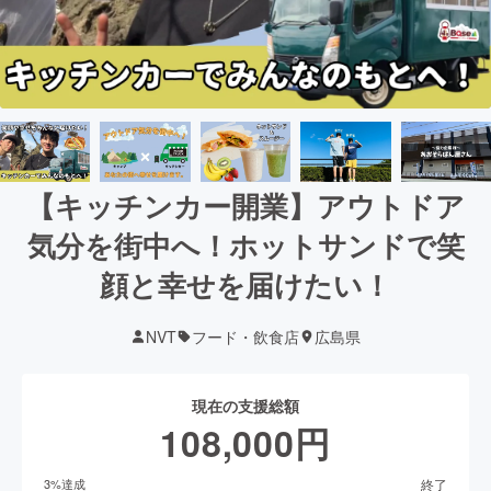
【キッチンカー開業】アウトドア
気分を街中へ！ホットサンドで笑
顔と幸せを届けたい！
NVT
フード・飲食店
広島県
現在の支援総額
108,000
円
終了
3
%達成