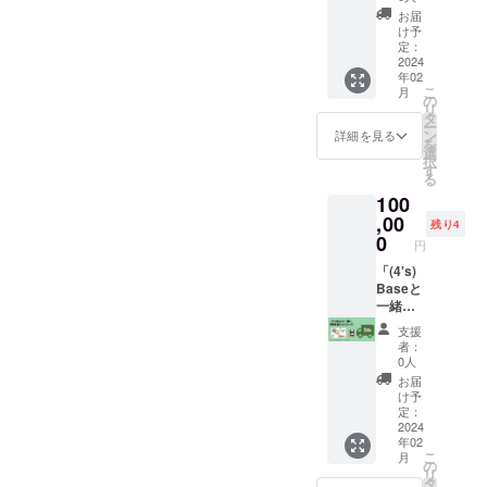
に！手
ムー
コー
メッ
シャツ
お届
作り蚊
ジー）1
ス」
セージ
になり
け予
取り線
つ購入
BBQを
入りポ
定：
ます。
香ホル
で1枚使
楽しみ
2024
スト
詳細 ①
ダーに
用出来
年02
ながら
カード
感謝の
なりま
ます。
こ
月
応援し
②(4's)
の
気持ち
す。 詳
セット
リ
たい！
Base×
タ
を代表
細 ①感
販売
ー
という
キャン
ン
者（絢
詳細を見る
謝の気
「ホッ
を
方、よ
プ「ク
選
翔また
持ちを
トサン
択
ろしく
ラファ
す
は慎）
代表者
ド+ス
る
お願い
ン限定
が直筆
（絢翔
ムー
100
しま
真空ス
でポス
または
ジー」
す。 ①
,00
テンレ
トカー
残り4
慎）が
には使
お礼
ス缶
0
ドに書
直筆で
円
用出来
メッ
クー
きお送
ポスト
ませ
セージ
「(4's)
ラー」×
り致し
カード
ん。 来
入りポ
Baseと
２ キャ
ます。
に書き
店時ポ
スト
一緒に
ンプ、
②郵送
お送り
スト
カード
笑顔を
プライ
又は
致しま
支援
カード
②祝！
届けよ
ベート
キッチ
者：
す。
の提示
キッチ
うコー
で使え
ンカー
0人
②③④
をお願
ンカー
ス」
る！ク
受け取
お届
郵送又
いしま
開業イ
(4’s)Ba
ラファ
りに
け予
はキッ
す。 数
ベント
seと一
ン限定
定：
て、上
チン
量限定
「みん
緒に笑
2024
真空ス
記クラ
カー受
販売ス
年02
なで仲
顔を届
テンレ
ファン
け取り
イーツ
こ
月
良く
けなが
ス缶
の
限定
にて、
「手作
リ
BBQ」
ら、
クー
タ
グッズ