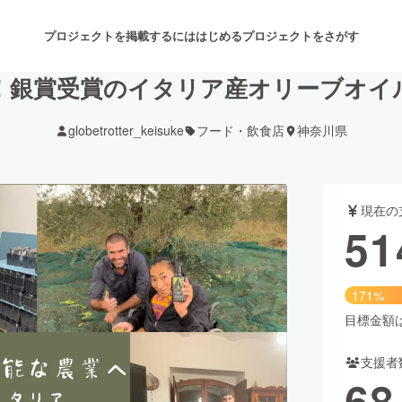
プロジェクトを掲載するには
はじめる
プロジェクトをさがす
！銀賞受賞のイタリア産オリーブオイ
globetrotter_keisuke
フード・飲食店
神奈川県
注目のリターン
注目の新着プロジェクト
募集終了が近いプロジェクト
も
現在の
音楽
舞台・パフォーマンス
51
ゲーム・サービス開発
フード・飲食店
171%
書籍・雑誌出版
アニメ・漫画
目標金額は3
支援者
チャレンジ
ビューティー・ヘルスケ
68