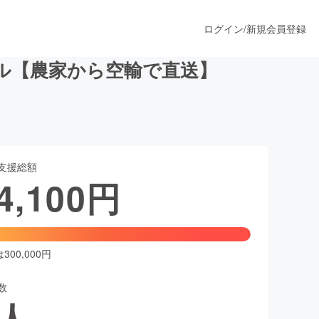
ログイン
/
新規会員登録
ル【農家から空輸で直送】
うすぐ公開されます
支援総額
プロダクト
4,100
円
ファッション
スポーツ
00,000円
数
ア
ソーシャルグッド
人