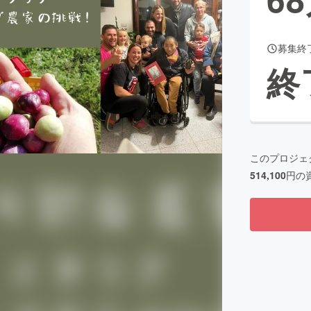
募集終
CAMPFIRE for Social Good
CAMPFIRE Creation
終
CAMPFIREふるさと納税
machi-ya
コミュニティ
このプロジェ
514,100
円の