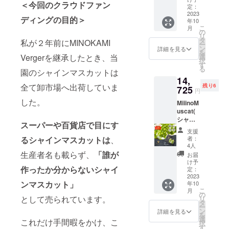
＜今回のクラウドファン
お礼
定：
メール
2023
ディングの目的＞
年10
こ
月
の
リ
タ
私が２年前にMINOKAMI
ー
ン
詳細を見る
を
選
Vergerを継承したとき、当
択
す
る
園のシャインマスカットは
14,
全て卸市場へ出荷していま
残り6
725
円
した。
MiiinoM
uscat(
シャイ
スーパーや百貨店で目にす
ンマス
支援
カッ
者：
るシャインマスカットは
、
ト)2房
4人
(1房約
生産者名も載らず、
「誰が
お届
800g)
け予
お礼
作ったか分からないシャイ
定：
メール
2023
ンマスカット」
年10
こ
月
の
として売られています。
リ
タ
ー
ン
詳細を見る
を
選
これだけ手間暇をかけ、こ
択
す