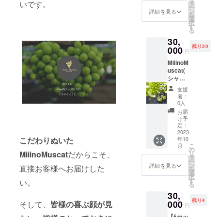
タ
いです。
ー
ン
詳細を見る
を
選
択
す
る
30,
残り30
000
円
MiiinoM
uscat(
シャイ
ンマス
支援
カット)
者：
４房(1
0人
房約
お届
800g)
け予
お礼
定：
メール
2023
こだわりぬいた
年10
こ
月
の
MiiinoMuscat
だからこそ、
リ
タ
ー
ン
詳細を見る
直接お客様へお届けした
を
選
択
す
い。
る
30,
残り4
000
そして、
皆様の喜ぶ顔が見
円
【5セッ