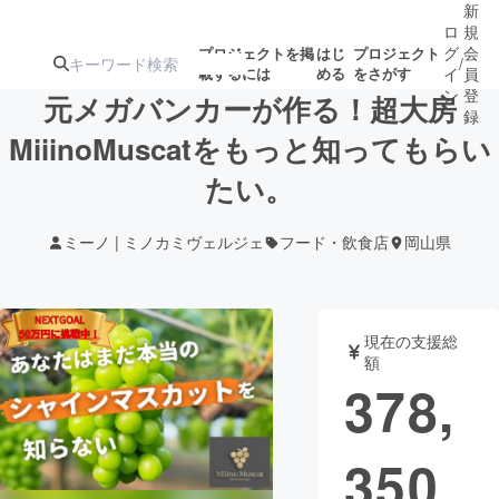
新
ロ
規
グ
会
プロジェクトを掲
はじ
プロジェクト
/
載するには
める
をさがす
イ
員
ン
登
元メガバンカーが作る！超大房
録
MiiinoMuscatをもっと知ってもらい
たい。
人気のプロ
注目のリ
注目の新着プロ
募集終了が近いプ
もうすぐ公開
ジェクト
ターン
ジェクト
ロジェクト
されます
ミーノ | ミノカミヴェルジェ
フード・飲食店
岡山県
アート・写真
音楽
現在の支援総
テクノロジー・ガジェット
ゲーム・サ
額
378,
映像・映画
書籍・雑誌
350
ビジネス・起業
チャレンジ