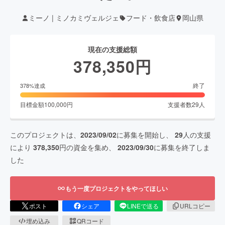
ミーノ | ミノカミヴェルジェ
フード・飲食店
岡山県
現在の支援総額
378,350
円
終了
378
%達成
目標金額
100,000
円
支援者数
29
人
このプロジェクトは、
2023/09/02
に募集を開始し、
29
人の支援
により
378,350
円の資金を集め、
2023/09/30
に募集を終了しま
した
もう一度プロジェクトをやってほしい
ポスト
シェア
LINEで送る
URLコピー
埋め込み
QRコード