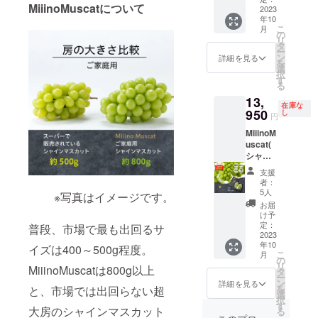
MiiinoMuscatについて
メール
2023
年10
こ
月
の
リ
タ
ー
ン
詳細を見る
を
選
択
す
る
13,
在庫な
950
し
円
MiiinoM
uscat(
シャイ
ンマス
支援
カッ
者：
ト)2房
5人
※写真はイメージです。
(1房約
お届
800g)
け予
お礼
定：
普段、市場で最も出回るサ
メール
2023
年10
イズは400～500g程度。
こ
月
の
リ
MiiinoMuscatは800g以上
タ
ー
ン
詳細を見る
を
と、市場では出回らない超
選
択
す
大房のシャインマスカット
る