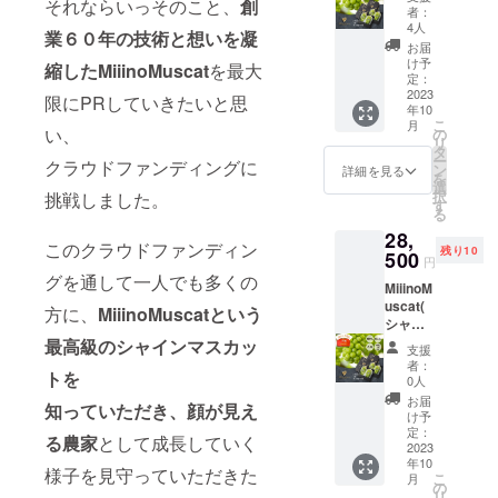
それならいっそのこと、
創
カット)
者：
４房(1
4人
業６０年の技術と想いを凝
房約
お届
800g)
け予
縮したMiiinoMuscat
を最大
お礼
定：
メール
2023
限にPRしていきたいと思
年10
こ
月
い、
の
リ
タ
ー
クラウドファンディングに
ン
詳細を見る
を
選
択
挑戦しました。
す
る
28,
このクラウドファンディン
残り10
500
円
グを通して一人でも多くの
MiiinoM
uscat(
方に、
MiiinoMuscatという
シャイ
ンマス
最高級のシャインマスカッ
支援
カット)
者：
トを
４房(1
0人
房約
お届
知っていただき、顔が見え
800g)
け予
お礼
定：
る農家
として成長していく
メール
2023
年10
様子を見守っていただきた
こ
月
の
リ