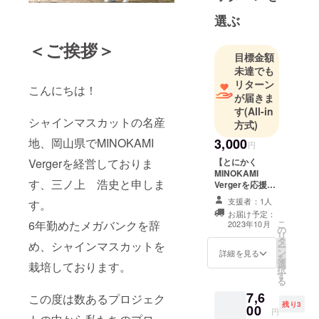
し、地元か
選ぶ
ら日本農業
を盛り上げ
＜ご挨拶＞
るために
目標金額
未達でも
日々取り組
リターン
んでいま
こんにちは！
が届きま
す。
す
(All-in
シャインマスカットの名産
方式)
3,000
地、岡山県でMINOKAMI
円
【とにかく
Vergerを経営しておりま
MINOKAMI
す、三ノ上 浩史と申しま
Vergerを応援す
る！】 お礼メー
支援者：1人
す。
ル
お届け予定：
こ
6年勤めたメガバンクを辞
2023年10月
の
リ
タ
め、シャインマスカットを
ー
ン
詳細を見る
を
選
栽培しております。
択
す
る
7,6
この度は数あるプロジェク
残り3
00
円