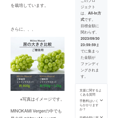
このプロ
を栽培しています。
ジェクト
は、
All-In方
式
です。
目標金額に
さらに、、、
関わらず、
2023/09/30
23:59:59
ま
でに集まっ
た金額が
ファンディ
ングされま
す。
支援に関するよ
くある質問
※写真はイメージです。
手数料はいく
らかかります
か？
MINOKAMI Vergerの中でも
目標金額に届