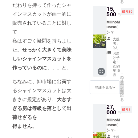
る
だわりを持って作ったシャ
15,
残り30
500
インマスカットが画一的に
円
MiiinoM
販売されていることに対し
uscat(
て
シャイ
ンマス
支援
私はすごく疑問を持ちまし
カッ
者：
ト)2房
0人
た。
せっかく大きくて美味
(1房約
お届
800g)
け予
しいシャインマスカットを
お礼
定：
メール
2023
作っているのに、、、
と。
年10
こ
月
の
リ
ちなみに、卸市場に出荷す
タ
ー
ン
詳細を見る
を
るシャインマスカットは大
選
択
す
きさに規定があり、
大きす
る
27,
ぎる房は等級を落として出
残り1
000
円
荷せざるを
MiiinoM
uscat(
得ません
。
シャイ
ンマス
支援