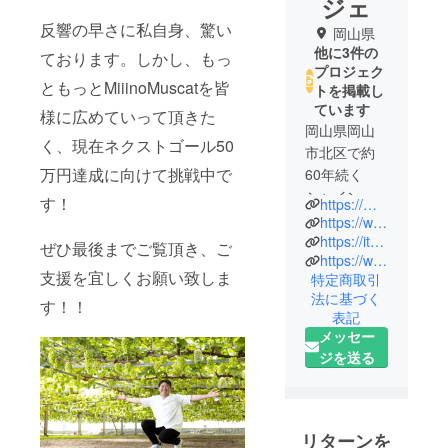
ジェ
反響の早さに私自身、驚い
岡山県
他に3件の
ております。しかし、もっ
プロジェク
ともっとMiiinoMuscatを皆
トを掲載し
ています
様に広めていって頂きた
岡山県岡山
く、現在ネクストゴール50
市北区で約
万円達成に向けて挑戦中で
60年続く
シャインマ
す！
https://minokami-verger.com/
スカット農
https://www.instagram.com/minokami_verger/
園です。独
https://item.rakuten.co.jp/f331007-okayama/52201650/?scid=wi_ich_iphoneapp_item_share
ぜひ最後までご覧頂き、ご
https://www.satofull.jp/products/detail.php?product_id=1530808
自ブランド
支援を宜しくお願い致しま
特定商取引
「MiiinoMus
法に基づく
す！！
cat」として
表記
市場に出回
メッセー
らない大き
ジを送る
いサイズの
シャインマ
スカットづ
くりを目指
リターンを