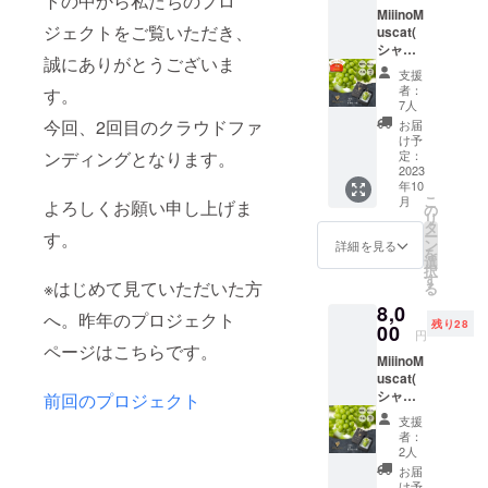
トの中から私たちのプロ
MiiinoM
ジェクトをご覧いただき、
uscat(
シャイ
誠にありがとうございま
ンマス
支援
カッ
者：
す。
ト)1房
7人
(1房約
今回、2回目のクラウドファ
お届
800g)
け予
お礼
定：
ンディングとなります。
メール
2023
年10
こ
月
よろしくお願い申し上げま
の
リ
タ
ー
す。
ン
詳細を見る
を
選
択
す
※はじめて見ていただいた方
る
8,0
へ。昨年のプロジェクト
残り28
00
円
ページはこちらです。
MiiinoM
uscat(
シャイ
前回のプロジェクト
ンマス
支援
カッ
者：
ト)1房
2人
(1房約
お届
800g)
け予