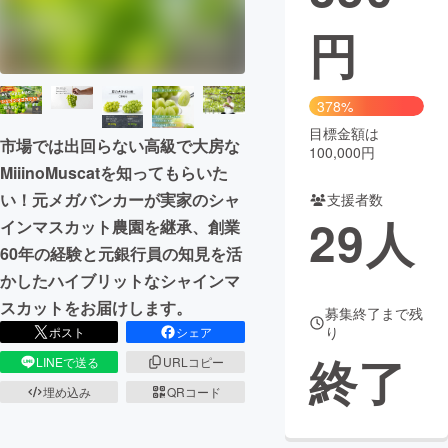
円
まちづくり・地域活性化
CAMPFIRE for Social Good
CAMPFIRE Creation
378%
CAMPFIREふるさと納税
machi-ya
コミュニティ
目標金額は
市場では出回らない高級で大房な
100,000円
MiiinoMuscatを知ってもらいた
い！元メガバンカーが実家のシャ
支援者数
29
人
インマスカット農園を継承、創業
60年の経験と元銀行員の知見を活
かしたハイブリットなシャインマ
スカットをお届けします。
募集終了まで残
り
ポスト
シェア
終了
LINEで送る
URLコピー
埋め込み
QRコード