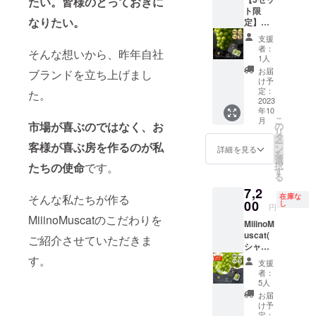
たい。皆様のとっておきに
ト限
なりたい。
定】最
高級
支援
MiiinoM
者：
そんな想いから、昨年自社
uscat(
1人
シャイ
お届
ブランドを立ち上げまし
ンマス
け予
カッ
定：
た。
ト)2房
2023
年10
(1房約
こ
月
900g～
市場が喜ぶのではなく、お
の
リ
1.2kg)
タ
ー
客様が喜ぶ房を作るのが私
お礼
ン
詳細を見る
を
メール
選
択
たちの使命
です。
す
る
7,2
そんな私たちが作る
在庫な
00
し
円
MiiinoMuscatのこだわりを
MiiinoM
uscat(
ご紹介させていただきま
シャイ
ンマス
す。
支援
カッ
者：
ト)1房
5人
(1房約
お届
800g)
け予
お礼
定：