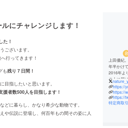
ールにチャレンジします！
した！
うございます。
旅へ行ってきます！
上田優紀
年半かけて
グも
残り７日間！
2016年
の人に届
nature_
に目指したいと思います。
行なって
https://
支援者数500人を目指します！
近年はヒマ
https:/
https://
めており、
特定商取
などに暮らし、かなり希少な動物です。
受賞歴
えや伝説に登場し、何百年もの間その姿に人
2017年 C