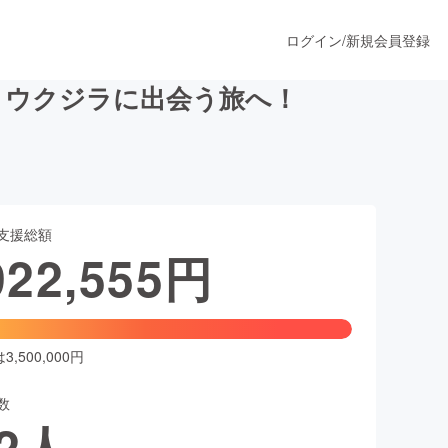
ログイン
/
新規会員登録
トウクジラに出会う旅へ！
うすぐ公開されます
支援総額
プロダクト
922,555
円
ファッション
スポーツ
,500,000円
数
ア
ソーシャルグッド
2
人