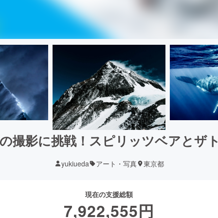
ちの撮影に挑戦！スピリッツベアとザ
yukiueda
アート・写真
東京都
現在の支援総額
7,922,555
円