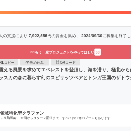
人の支援により
7,922,555
円の資金を集め、
2024/09/30
に募集を終了し
もう一度プロジェクトをやってほしい
63
RLコピー
埋め込み
QRコード
震える風景を求めてエベレストを登頂し、海を潜り、極北から
ラスカの森に暮らす幻のスピリッツベアとトンガ王国のザトウ
領域特化型クラファン
から実施可能。 企画からリターン配送まで、すべてお任せのプランもあります！