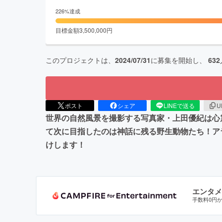
226
%達成
目標金額
3,500,000
円
このプロジェクトは、
2024/07/31
に募集を開始し、
632
ポスト
シェア
LINEで送る
U
世界の自然風景を撮影する写真家・上田優紀は心
て次に目指したのは神話に残る野生動物たち！ア
けします！
エンタメ
手数料0円