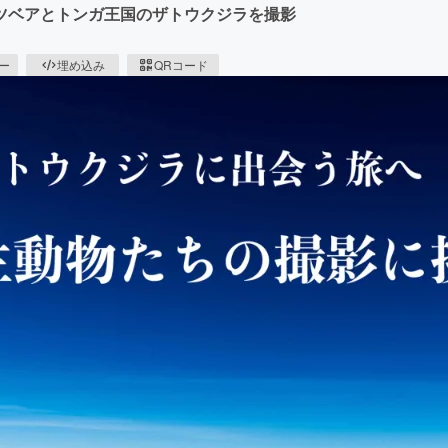
ツベアとトンガ王国のザトウクジラを撮影
ピー
埋め込み
QRコード