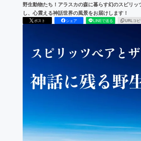
野生動物たち！アラスカの森に暮らす幻のスピリッ
し、心震える神話世界の風景をお届けします！
ポスト
シェア
LINEで送る
URLコ