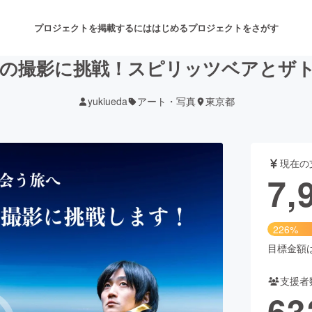
プロジェクトを掲載するには
はじめる
プロジェクトをさがす
ちの撮影に挑戦！スピリッツベアとザ
yukiueda
アート・写真
東京都
注目のリターン
注目の新着プロジェクト
募集終了が近いプロジェクト
も
現在の
音楽
舞台・パフォーマンス
7,
ゲーム・サービス開発
フード・飲食店
226%
書籍・雑誌出版
アニメ・漫画
目標金額は3
支援者
チャレンジ
ビューティー・ヘルスケ
63