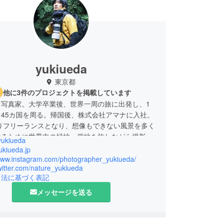
yukiueda
東京都
他に3件のプロジェクトを掲載しています
。写真家。大学卒業後、世界一周の旅に出発し、1
45カ国を周る。帰国後、株式会社アマナに入社。
よりフリーランスとなり、想像もできない風景を多く
けるために世界中の極地、僻地を旅しながら撮影を
yukiueda
いる。
yukiueda.jp
ラヤの8000m峰から水中、南極まで活動範囲を広
/www.instagram.com/photographer_yukiueda/
twitter.com/nature_yukiueda
2021年にはエベレスト(8848m)を登頂した。
引法に基づく表記
メッセージを送る
anon "SHINES" 2017 品川一治選