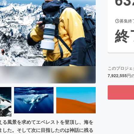
募集終
CAMPFIRE for Social Good
CAMPFIRE Creation
終
CAMPFIREふるさと納税
machi-ya
コミュニティ
このプロジェ
7,922,555
円
える風景を求めてエベレストを登頂し、海を
ました。そして次に目指したのは神話に残る