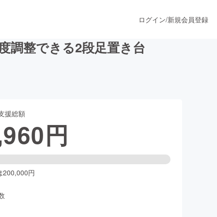
ログイン
/
新規会員登録
度調整できる2段足置き台
うすぐ公開されます
支援総額
プロダクト
,960
円
ファッション
スポーツ
00,000円
数
ア
ソーシャルグッド
人