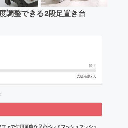
度調整できる2段足置き台
終了
支援者数
2
人
た
ソファで使用可能な足台ベッドフッシュフッシュ