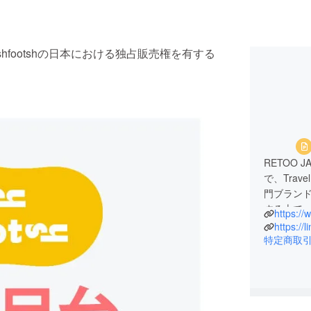
hfootshの日本における独占販売権を有する
RETOO
で、Trav
門ブラン
する上で
https:/
皆様の楽
https://
心で、当
特定商取
少しでも
ます