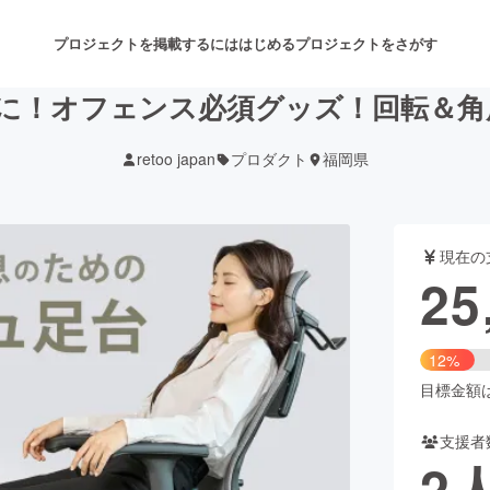
プロジェクトを掲載するには
はじめる
プロジェクトをさがす
に！オフェンス必須グッズ！回転＆角
retoo japan
プロダクト
福岡県
注目のリターン
注目の新着プロジェクト
募集終了が近いプロジェクト
も
現在の
音楽
舞台・パフォーマンス
25
ゲーム・サービス開発
フード・飲食店
12%
書籍・雑誌出版
アニメ・漫画
目標金額は2
支援者
チャレンジ
ビューティー・ヘルスケ
2