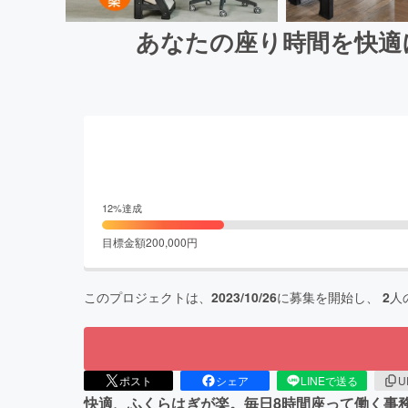
あなたの座り時間を快適
12
%達成
目標金額
200,000
円
このプロジェクトは、
2023/10/26
に募集を開始し、
2
人
ポスト
シェア
LINEで送る
U
快適、ふくらはぎが楽。毎日8時間座って働く事