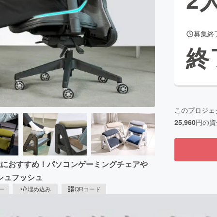
募集終
CAMPFIRE for Social Good
CAMPFIRE Creation
終
CAMPFIREふるさと納税
machi-ya
コミュニティ
このプロジェ
25,960
円の資
職におすすめ！パソコンゲーミングチェアや
シュフッシュ
ピー
埋め込み
QRコード