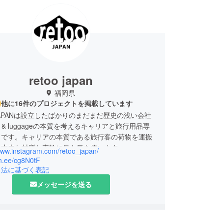
retoo japan
福岡県
他に16件のプロジェクトを掲載しています
 JAPANは設立したばかりのまだまだ歴史の浅い会社
el & luggageの本質を考えるキャリアと旅行用品専
ドです。キャリアの本質である旅行客の荷物を運搬
、丈夫な材質と車輪に最も気を使います。
/www.instagram.com/retoo_japan/
しいひと時を作るアイテムをお届けしたい！その一
lin.ee/cg8N0tF
プロジェクトに取り組んで参ります。
引法に基づく表記
多くの方にご支援をいただけましたら幸いでござい
メッセージを送る