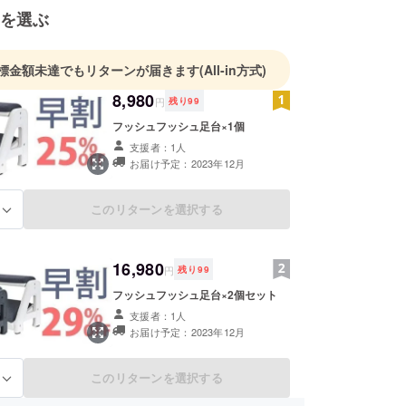
を選ぶ
標金額未達でもリターンが届きます
(All-in方式)
8,980
円
残り
99
フッシュフッシュ足台×1個
支援者：1人
お届け予定：2023年12月
このリターンを選択する
る
16,980
円
残り
99
フッシュフッシュ足台×2個セット
支援者：1人
お届け予定：2023年12月
このリターンを選択する
る