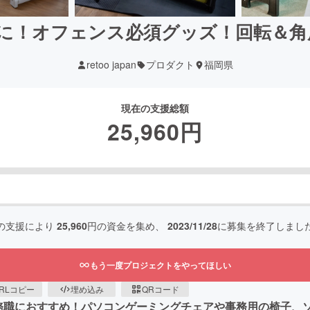
に！オフェンス必須グッズ！回転＆角
retoo japan
プロダクト
福岡県
現在の支援総額
25,960
円
の支援により
25,960
円の資金を集め、
2023/11/28
に募集を終了しまし
もう一度プロジェクトをやってほしい
RLコピー
埋め込み
QRコード
務職におすすめ！パソコンゲーミングチェアや事務用の椅子、