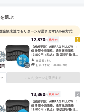
を選ぶ
標金額未達でもリターンが届きます
(All-in方式)
12,870
円
残り
44
【超超早割】AIRRAQ PILLOW 1
個 希望小売価格、通常販売価格
19,800円（税込） 取扱説明書(日本
語表記）同梱しています。
支援者：6人
お届け予定：2023年09月
このリターンを選択する
る
13,860
円
残り
100
【超超早割】AIRRAQ PILLOW 1
個 希望小売価格、通常販売価格
19,800円（税込） 取扱説明書(日本