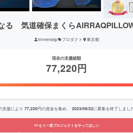
る 気道確保まくらAIRRAQPILL
immersejp
プロダクト
東京都
現在の支援総額
77,220
円
の支援により
77,220
円の資金を集め、
2023/09/22
に募集を終了しまし
もう一度プロジェクトをやってほしい