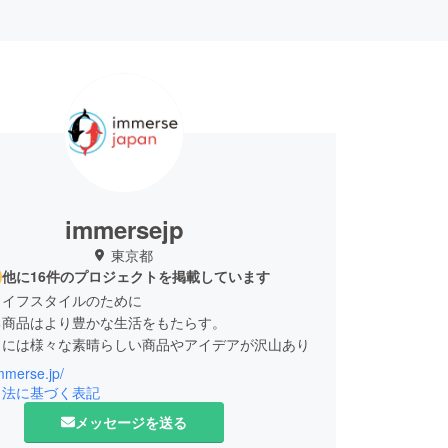
immersejp
東京都
他に16件のプロジェクトを掲載しています
ライフスタイルのために
る商品はより豊かな生活をもたらす。
々には様々な素晴らしい商品やアイデアが沢山あり
immerse.jp/
い商品は創業者の努力とコンセプトが確かです。
引法に基づく表記
本にはない商品を世界で輸入、また企画製造してお
メッセージを送る
参ります。