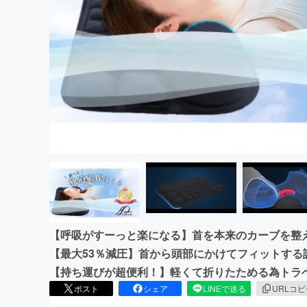
まちづくり・地域活性化
【呼吸がすーっと楽になる】首を本来のカーブを整
【最大53％減圧】首から頭部にかけてフィットす
【持ち運びが超便利！】軽くて折りたためる為トラ
ポスト
シェア
LINEで送る
URLコ