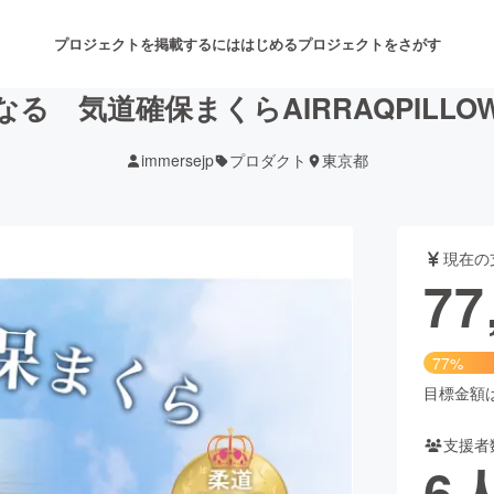
プロジェクトを掲載するには
はじめる
プロジェクトをさがす
る 気道確保まくらAIRRAQPILL
immersejp
プロダクト
東京都
注目のリターン
注目の新着プロジェクト
募集終了が近いプロジェクト
も
現在の
音楽
舞台・パフォーマンス
77
ゲーム・サービス開発
フード・飲食店
77%
書籍・雑誌出版
アニメ・漫画
目標金額は1
支援者
チャレンジ
ビューティー・ヘルスケ
6