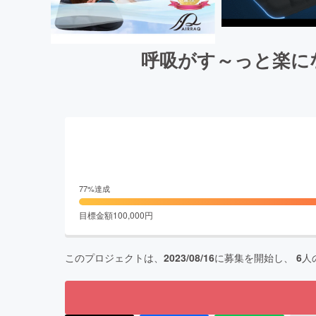
呼吸がす～っと楽にな
77
%達成
目標金額
100,000
円
このプロジェクトは、
2023/08/16
に募集を開始し、
6
人