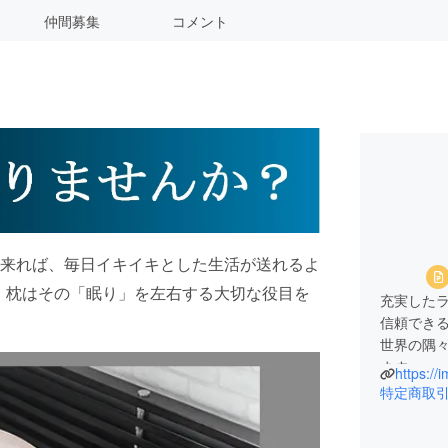
仲間募集
コメント
来れば、毎日イキイキとした生活が送れるよ
で、枕はその「眠り」を左右する大切な役目を
充実した
信頼でき
世界の隅
ます。
https://
素晴らし
特定商取
そんな日
届けして