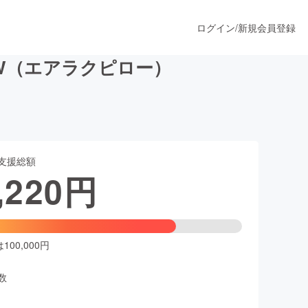
ログイン
/
新規会員登録
OW（エアラクピロー）
うすぐ公開されます
支援総額
プロダクト
,220
円
ファッション
スポーツ
00,000円
数
ア
ソーシャルグッド
人