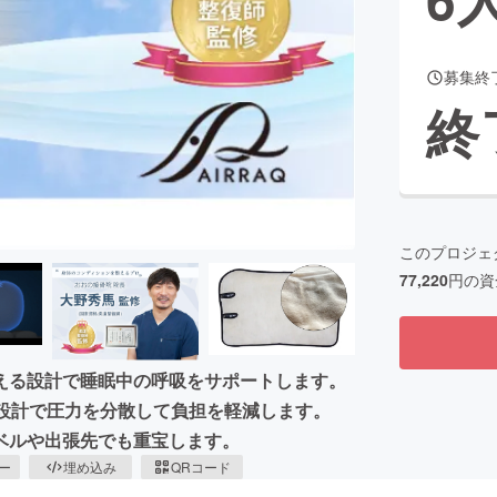
募集終
CAMPFIRE for Social Good
CAMPFIRE Creation
終
CAMPFIREふるさと納税
machi-ya
コミュニティ
このプロジェ
77,220
円の資
える設計で睡眠中の呼吸をサポートします。
る設計で圧力を分散して負担を軽減します。
ベルや出張先でも重宝します。
ピー
埋め込み
QRコード