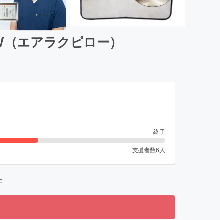
OW（エアラクピロー）
終了
支援者数
6
人
た