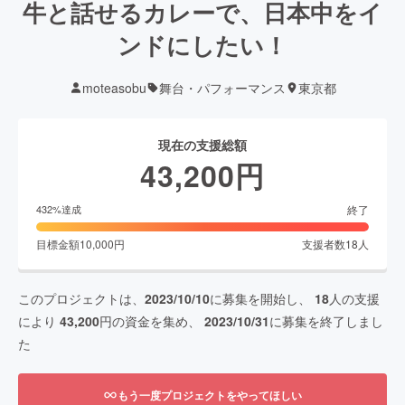
牛と話せるカレーで、日本中をイ
ンドにしたい！
moteasobu
舞台・パフォーマンス
東京都
現在の支援総額
43,200
円
終了
432
%達成
目標金額
10,000
円
支援者数
18
人
このプロジェクトは、
2023/10/10
に募集を開始し、
18
人の支援
により
43,200
円の資金を集め、
2023/10/31
に募集を終了しまし
た
もう一度プロジェクトをやってほしい