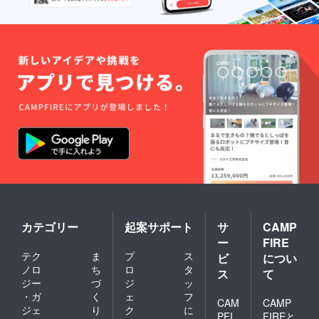
て常温
（着火
は使用
で保存
剤） ・
しない
・製造
内容：
でくだ
者：株
埃100%
さい。
式会社
・生産
●使用後
キャニ
地：モ
は完全
オンス
テアマ
に消火
パイス
ス三軒
したこ
※注意事
茶屋 ・
とをご
項 ・発
容量：
確認く
送はで
たぶん
ださ
きませ
33g ・
い。
ん ・
注意：
灰に
2024年
️●ホコリ
なって
1月まで
の生産
も火種
にモテ
者の指
が残っ
アマス
定はで
ている
三軒茶
きませ
ことが
屋まで
ん ●屋
ありま
お越し
外専用
カテゴリー
起案サポート
サ
CAMP
すので
くださ
なの
ご注意
ー
FIRE
い モテ
で、室
くださ
テク
ま
プ
ス
ビ
につい
アマス
内では
い。 ●
ノロ
ち
ロ
タ
三軒茶
使用し
ス
て
高温多
屋 〒
ないで
ジー
づ
ジ
ッ
湿、雨
154-
くださ
・ガ
く
ェ
フ
に濡れ
CAM
CAMP
0024 東
い。 ●
る所に
ジェ
り
ク
に
京都世
PFI
FIREと
火をつ
は保管