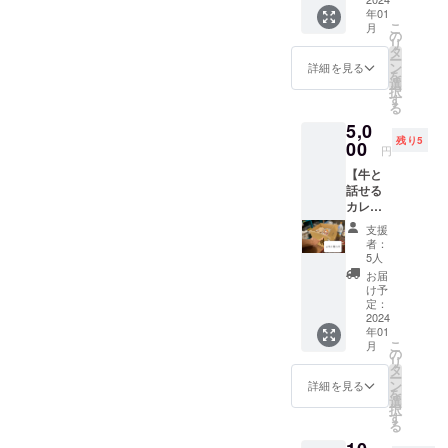
・ツー
チキン
年01
レー 7
ルは
エキ
こ
月
袋 ・フ
zoom、
の
ス、ガ
リ
リー
または
タ
ラムマ
ー
ペー
Google
ン
サラ、
詳細を見る
を
パー 1
meet ・
選
食塩、
択
部 ・モ
日程は
す
カルダ
る
テアマ
購入後
モン、
5,0
スのホ
に調整
（一部
残り5
コリ 3
00
・有効
に小
円
個 イン
期限は
麦・乳
【牛と
ドから
2024年
成分・
話せる
の刺
10月31
鶏肉・
カレー
客 バ
日 今は
カ
1ヶ月
ターチ
相談内
シュー
支援
分】 バ
キンカ
容がな
ナッツ
者：
ターチ
レー ・
い方
5人
を含
キンカ
名称：
や、検
む） ・
お届
レー30
カレー
討段階
け予
殺菌方
個セッ
・原材
定：
の方で
法：気
ト イン
2024
料名：
も問題
密性容
年01
ドから
トマト
ありま
器に密
こ
月
の刺
ピュー
の
せん。
封し加
リ
客 バ
レー
タ
なにが
圧加熱
ー
ターチ
（国内
ン
できる
詳細を見る
殺菌 ・
を
キンカ
製
選
か一緒
内容
択
レー ・
造）、
す
に考え
量：
る
名称：
鶏肉、
ていき
170g（
カレー
ソテー