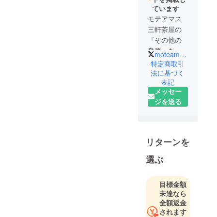
ています
モテアマス
三軒茶屋の
『その他の
業務』を拡
moteamasu_3ch
大するため
特定商取引
に設立した
法に基づく
表記
会社です。
メッセー
世の中の
ジを送る
様々なこと
をモテアソ
んでいきま
す。
リターンを
選ぶ
目標金額
未達なら
全額返金
されます