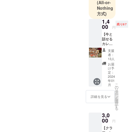
(All-or-
Nothing
方式)
1,4
残り87
00
円
【牛と
話せる
カレー7
日分（7
支援
袋）】
者：
おいし
13人
いバ
お届
ターチ
け予
キンカ
定：
レーで
2024
年01
す。 イ
こ
月
ンドか
の
リ
らの刺
タ
ー
客 バ
ン
詳細を見る
を
ターチ
選
択
キンカ
す
る
レー ・
3,0
名称：
カレー
00
円
・原材
【クラ
料名：