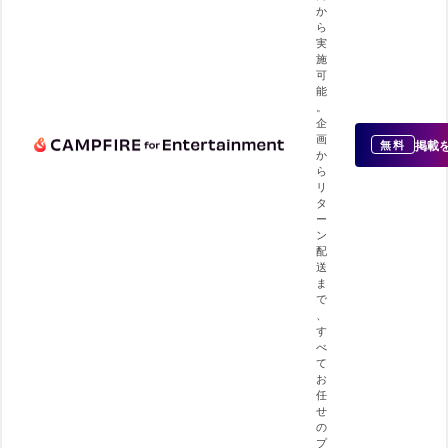
か
ら
実
施
可
能
。
企
画
掲載
無料
か
ら
リ
タ
ー
ン
配
送
ま
で
、
す
べ
て
お
任
せ
の
プ