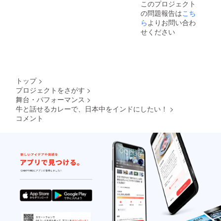
このプロジェクト
成分・
封し加
にモテ
の生産
の問題報告は
こち
鶏肉・
圧加熱
アマス
者の指
カ
ら
よりお問い合わ
殺菌 ・
三軒茶
定はで
シュー
内容
屋まで
せください
きませ
ナッツ
量：
お越し
ん ●屋
を含
170g（
くださ
外専用
む） ・
1人前)
い モテ
なの
殺菌方
・賞味
アマス
で、室
法：気
期限：
三軒茶
内では
密性容
2024年
屋 〒
使用し
トップ
>
器に密
1月21日
154-
ないで
プロジェクトをさがす
>
封し加
・保存
0024 東
くださ
舞台・パフォーマンス
>
圧加熱
方法：
京都世
い。 ●
殺菌 ・
牛と話せるカレーで、日本中をインドにしたい！
>
直射日
田谷区
火をつ
内容
光、高
コメント
三軒茶
けたま
量：
温多湿
屋1-27-
ま、そ
170g（
を避け
27 モテ
の場所
1人前)
て常温
アマス
を離れ
・賞味
で保存
三軒茶
ないで
期限：
・製造
屋
くださ
2024年
者：株
い。火
1月21日
式会社
災の原
・保存
キャニ
因にな
方法：
オンス
り大変
直射日
パイス
危険で
光、高
モテア
す。 ●
温多湿
マスの
風が強
を避け
ホコリ
い所で