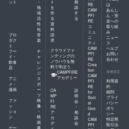
ット
・
ト
相
田谷区
けたま
RE
は
しない
地
を
談
三軒茶
ま、そ
でくだ
CAM
あんし
屋1-27-
域
作
す
の場所
さい。
PFI
ん・安
27 モテ
を離れ
活
る
る
※注意事
RE
全への
アマス
ないで
項 ・発
性
資
三軒茶
コ
取り組
くださ
送はで
化
料
屋
い。火
ミュ
み
きませ
プロ
音
請
災の原
ん ・
ニ
ニュー
ダク
楽
求
因にな
2024年
ティ
ス
り大変
ト
1月まで
CAM
ヘルプ
危険で
クラウドファ
にモテ
フー
チ
PFI
お問い
す。 ●
アマス
ンディングの
ド・
ャ
風が強
RE
合わせ
三軒茶
ノウハウを無
飲食
レ
い所で
Crea
屋まで
料で学ぼう
店
ン
は使用
お越し
tion
各種規定
CAMPFIRE
しない
ジ
くださ
CAM
でくだ
アカデミー
アニ
ス
い モテ
利用規
PFI
さい。
アマス
メ・
ポ
約
RE
●使用後
三軒茶
漫画
ー
CA
説
は完全
細則
for
屋 〒
ツ
MP
明
に消火
154-
プライ
Soci
ファ
映
したこ
FI
会
0024 東
バシー
al
とをご
ッ
像
京都世
RE
・
ポリ
Goo
確認く
田谷区
ショ
・
ア
相
シー
d
ださ
三軒茶
ン
映
カ
談
い。
特定商
CAM
屋1-27-
画
デ
会
灰に
取引法
27 モテ
PFI
ゲー
書
なって
ミ
アマス