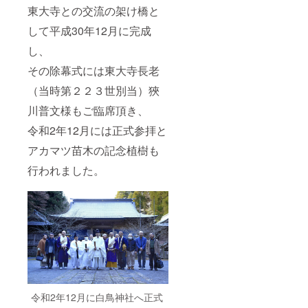
東大寺との交流の架け橋と
して平成30年12月に完成
し、
その除幕式には東大寺長老
（当時第２２３世別当）狹
川普文様もご臨席頂き、
令和2年12月には正式参拝と
アカマツ苗木の記念植樹も
行われました。
令和2年12月に白鳥神社へ正式