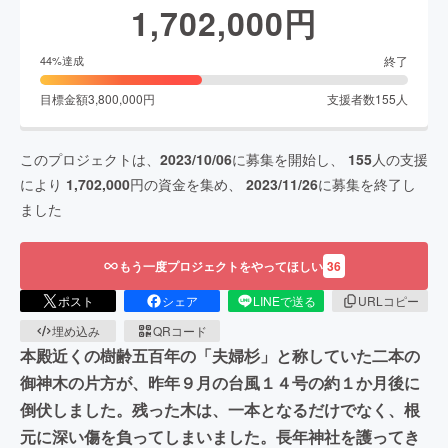
1,702,000
円
終了
44
%達成
目標金額
3,800,000
円
支援者数
155
人
このプロジェクトは、
2023/10/06
に募集を開始し、
155
人の支援
により
1,702,000
円の資金を集め、
2023/11/26
に募集を終了し
ました
もう一度プロジェクトをやってほしい
36
ポスト
シェア
LINEで送る
URLコピー
埋め込み
QRコード
本殿近くの樹齢五百年の「夫婦杉」と称していた二本の
御神木の片方が、昨年９月の台風１４号の約１か月後に
倒伏しました。残った木は、一本となるだけでなく、根
元に深い傷を負ってしまいました。長年神社を護ってき