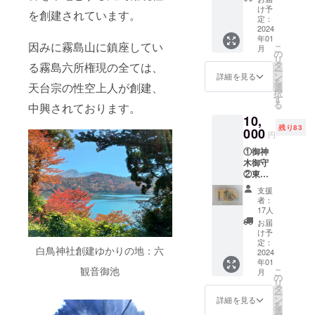
木御守
社本殿
け予
を創建されています。
③衛守
の唐獅
定：
杉御朱
2024
子牡丹
年01
印 ④宮
などの
因みに霧島山に鎮座してい
こ
月
司から
デザイ
の
リ
の御礼
ンをお
タ
る霧島六所権現の全ては、
ー
状 ⑤本
入れし
ン
詳細を見る
を
プロ
天台宗の性空上人が創建、
ます。
選
択
ジェク
（※デザ
す
る
中興されております。
トの報
インは
10,
告 ※芳
企画中
残り83
名板の
000
のため
円
掲載期
変更い
①御神
間：10
たしま
木御守
年間
す。）
②東大
記名板
寺狹川
サイ
支援
長老の
ズ：タ
者：
手書き
テ
17人
複製絵
28cm×
お届
馬 ③宮
ヨコ
け予
司から
5cm ご
定：
白鳥神社創建ゆかりの地：六
の御礼
2024
支援の
年01
状 ④衛
際に掲
観音御池
こ
月
守杉御
載を希
の
リ
朱印 ⑤
望され
タ
ー
本プロ
るお名
ン
詳細を見る
を
ジェク
前（団
選