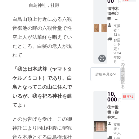
00
円
杉御朱
白鳥神社，社殿
御神木
印 ※御
御朱印
神木御
白鳥山頂上付近にある六観
帳
守また
倒伏し
は東大
支援
音御池の畔の六観音堂で性
た御神
寺狹川
者：
木の材
長老の
12人
空上人が法華経を唱えてい
を加工
手書き
お届
奉製
複製絵
け予
たところ、白髪の老人が現
（縦
馬にす
定：
18.5ｃ
2024
るかお
れて
年03
ｍ×横12
選びく
こ
月
ｃｍ）
ださ
の
リ
「我は日本武尊（ヤマトタ
しての
い。
タ
ー
御朱印
選択が
ン
詳細を見る
を
ケルノミコト）であり、
白
帳で
ない場
選
択
す。御
合は御
す
鳥となってこの山に住んで
る
神札な
神木御
10,
どと同
守をお
いるが、
我を祀る神社を建
残り72
様にご
000
送りし
円
祈禱及
ます。
てよ」
①本殿
び当社
返礼
横（御
の御朱
品は全
神木近
印をし
とのお告げを受け、この御
て郵送
く）芳
た上で
させて
支援
神託により同山中腹に聖観
名板の
お送り
いただ
者：
御記名
しま
きま
28人
音を本地とする白鳥権現社
②御神
す。当
す。
お届