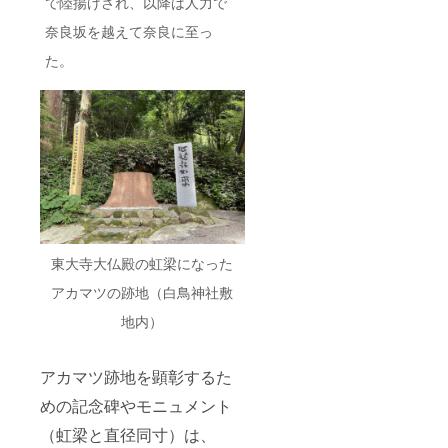
で陸揚げされ、以降は人力で
返礼品
は全て
奈良坂を越えて奈良に至っ
郵送さ
せてい
た。
ただき
ます。
東大寺大仏殿の虹梁になった
アカマツの跡地（白鳥神社敷
地内）
アカマツ跡地を顕彰するた
めの記念碑やモニュメント
（虹梁と直径同寸）は、