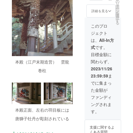
式参拝
願板ご
の
整が必
リ
または
記名の
タ
要とな
ー
御祈願
祈願
ン
りま
詳細を見る
を
の無料
⑥宮司
選
す。１
択
御招待
からの
す
年間有
る
券 ③宮
御礼状
効 ・
このプロ
司によ
及び本
人数不
ジェクト
り境内
プロ
問 ・
案内
ジェク
支援者
は、
All-In方
（本殿
ト報告
様の交
式
です。
を含
①②の
通費や
む） ④
詳
滞在費
目標金額に
本殿
細 ・
等は自
関わらず、
本殿（江戸末期造営） 雲龍
横、芳
支援者
己負担
名板へ
様のご
になり
2023/11/26
巻柱
の記名
希望の
ます。
23:59:59
ま
⑤御神
日程と
②の詳
木の御
します
細 ・
でに集まっ
守及び
が、事
掲載期
た金額が
東大寺
前の予
間：10
長老の
約、日
年間 記
ファンディ
手書き
時の調
名板サ
ングされま
絵馬 ⑥
整が必
イズ：
宮司か
本殿正面、左右の羽目板には
要とな
タテ
す。
らの御
りま
28cm×
唐獅子牡丹が彫刻されている
礼状及
す。１
ヨコ
び本プ
年間有
5cm ご
支援に関するよ
ロジェ
効 ・
支援の
くある質問