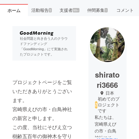
活動報告
支援者
仲間募集
コメント
ホーム
5
99+
1
社会問題と向き合う人のクラウ
ドファンディング
「GoodMorning」にて実施され
たプロジェクトです。
shirato
プロジェクトページをご覧
ri3666
いただきありがとうござい
日本
初めてのプ
ます。
ロジェクト
宮崎県えびの市・白鳥神社
です
私たちは、
の新宮と申します。
宮崎県えび
この度、当社にそびえ立つ
の市・白鳥
樹齢五百年の御神木を守り
神社にそび