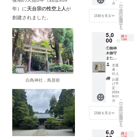
こ
月
御朱印
の
年）に
天台宗の性空上人
が
リ
返礼品
タ
ー
は全て
ン
詳細を見る
創建されました。
を
郵送さ
選
択
せてい
す
る
ただき
5,0
ます。
残り
00
169
円
①御神
木御守
または
東大寺
支援
狹川長
者：
老の手
31人
書き複
お届
白鳥神社，鳥居前
製絵馬
け予
②宮司
定：
からの
2024
年01
御礼状
こ
月
③本プ
の
リ
ロジェ
タ
ー
クトの
ン
詳細を見る
を
報告
選
択
（関係
す
る
写真含
6,0
む）及
残り
び衛守
138