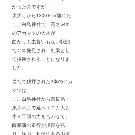
す。１
業名も
ます。
年間有
可）を
かったのですが、
④の詳
効 ・
備考欄
細 ・
東大寺から1300ｋｍ離れた
人数不
にてお
１１月
問 ・
知らせ
１０ま
ここ白鳥神社で、高さ54m
支援者
くださ
での支
様の交
い。芳
援者の
のアカマツの大木が
通費や
名板の
方限定
滞在費
御記名
で、浄
曲がりも虫食いもない状態
等は自
した写
火祭で
己負担
真をお
で２本発見され、虹梁とし
お焚き
になり
送りい
する祈
ます。
て採用されることになりま
たしま
願札に
③の詳
す。掲
支援者
した。
細 ・
載を希
様のご
掲載期
望しな
住所、
間：10
い場合
ご氏名
当社で伐採された2本のアカ
年間 記
は、
の他、
名板サ
「掲載
願い事
マツは、
イズ：
不要」
も希望
タテ
とご記
により
ここ白鳥神社から奈良県・
28cm×
入くだ
お書き
ヨコ
東大寺まで延べ１０万人と
さい。
いたし
5cm ご
⑤の詳
ます。
牛４千頭の力を合わせて、
支援の
細 ・
ご希望
際に掲
１１月
の方は
薩摩藩の奉行が指揮を執
載を希
１０ま
願い事
望され
での支
もお書
り、途中、起伏のある山道