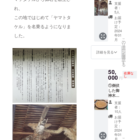
正式参
の手書
ます。
支援
拝また
き複製
者：
れ、
は御祈
絵馬 ④
5人
願の無
夫婦杉
この地ではじめて「ヤマトタ
お届
料御招
感謝浄
け予
待券 ②
ケル」を名乗るようになりま
火祭で
定：
宮司に
2024
の祈願
した。
年01
より境
板ご記
こ
月
内案内
名の祈
の
リ
（本殿
願 ⑤
タ
ー
を含
宮司か
ン
詳細を見る
を
む） ③
らの御
選
択
本殿
礼状及
す
る
横、芳
び本プ
50,
名板へ
ロジェ
在庫な
の記名
000
クト報
し
円
④御神
告 ①の
①倒伏
木の御
詳
した御
守及び
細 ・
神木で
東大寺
支援者
制作し
狹川長
様のご
支援
た木工
老の手
希望の
者：
品 （写
書き複
日程と
10人
真は参
製絵馬
します
お届
考） ②
⑤夫婦
が、事
け予
白鳥神
杉感謝
定：
前の予
社拝殿
2024
浄火祭
約、日
年01
での正
での祈
時の調
こ
月