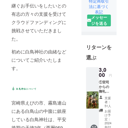
特定商取引
え立つ樹齢
継ぐお手伝いをしたいとの
法に基づく
500年の御神
表記
有志の方々の支援を受けて
メッセー
木を守り継
クラウドファンディングに
ジを送る
いでいくた
挑戦させていただきまし
めに白鳥神
社宮司を中
た。
心に地元有
リターンを
志で結成さ
初めに白鳥神社の由緒など
れたCFプロ
選ぶ
についてご紹介いたしま
ジェクト
す。
チームで
3,0
00
す。
円
①宮司
からの
御礼状
②本プ
支援
ロジェ
者：
宮崎県えびの市、霧島連山
クトの
51人
報告
にある白鳥山の中腹に鎮座
お届
（関係
け予
写真含
している白鳥神社は、平安
定：
む） ③
2024
後期の天徳3年（西暦959
年01
衛守杉