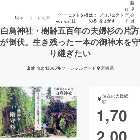
新
ロ
規
グ
会
プロジェクトを掲
はじ
プロジェクト
/
載するには
める
をさがす
イ
員
ン
登
白鳥神社・樹齢五百年の夫婦杉の片方
録
が倒伏。生き残った一本の御神木を守
り継ぎたい
人気のプロ
注目のリ
注目の新着プロ
募集終了が近いプ
もうすぐ公開
ジェクト
ターン
ジェクト
ロジェクト
されます
shiratori3666
ソーシャルグッド
宮崎県
アート・写真
音楽
現在の支援総
テクノロジー・ガジェット
ゲーム・サ
額
1,70
映像・映画
書籍・雑誌
2,00
ビジネス・起業
チャレンジ