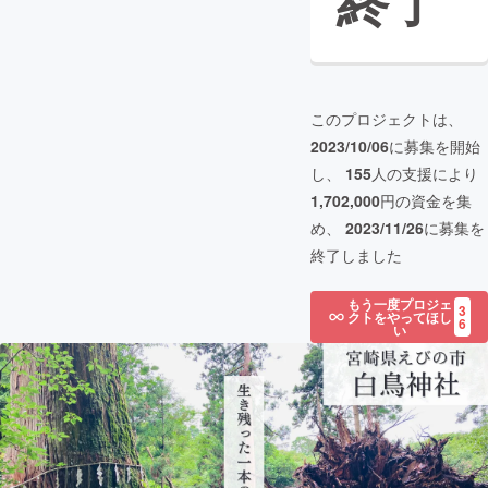
終了
このプロジェクトは、
2023/10/06
に募集を開始
し、
155
人の支援により
1,702,000
円の資金を集
め、
2023/11/26
に募集を
終了しました
もう一度プロジェ
3
クトをやってほし
6
い