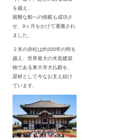
るお名
援者の
きくだ
前（団
方限定
さ
を越え、
体or企
で、浄
い。
業名も
火祭で
困難な船への積載も成功さ
返礼品
可）を
お焚き
は全て
せ、9ヶ月をかけて運搬され
備考欄
する祈
郵送さ
にてお
願札に
せてい
ました。
知らせ
支援者
ただき
くださ
様のご
ます。
い。掲
住所、
２本の赤松は約320年の時を
載を希
ご氏名
望しな
の他、
越え、世界最大の木造建築
い場合
願い事
は、
も希望
物である東大寺大仏殿を、
「掲載
により
不要」
梁材として今なお支え続け
お書き
とご記
いたし
ています。
入くだ
ます。
さい。
ご希望
芳名板
の方は
の御記
願い事
名した
もお書
写真を
きくだ
お送り
さ
いたし
い。
ます。
※芳名板
返礼品
の掲載
は全て
期間：