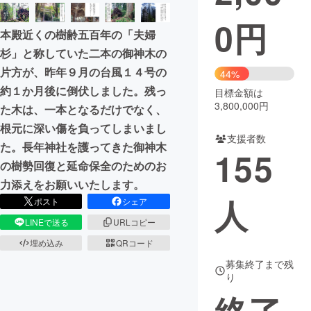
0
円
まちづくり・地域活性化
本殿近くの樹齢五百年の「夫婦
杉」と称していた二本の御神木の
CAMPFIRE for Social Good
CAMPFIRE Creation
片方が、昨年９月の台風１４号の
44%
CAMPFIREふるさと納税
machi-ya
コミュニティ
約１か月後に倒伏しました。残っ
目標金額は
3,800,000円
た木は、一本となるだけでなく、
根元に深い傷を負ってしまいまし
支援者数
た。長年神社を護ってきた御神木
155
の樹勢回復と延命保全のためのお
力添えをお願いいたします。
人
ポスト
シェア
LINEで送る
URLコピー
埋め込み
QRコード
募集終了まで残
り