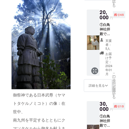
択
ト報告
体or企
す
る
※返礼品
業名も
20,
は全て
可）を
残り45
郵送さ
000
備考欄
円
せてい
にご記
①白鳥
ただき
入くだ
神社拝
ます。
さい。
殿での
掲載を
正式参
希望し
支援
拝また
ない場
者：
は御祈
合は、
5人
願の無
「掲載
お届
料御招
不要」
け予
待券 ②
定：
とご記
本殿横
2024
入くだ
年01
（御神
さい。
こ
月
木近
の
芳名板
リ
く）の
タ
の御記
ー
芳名板
ン
名した
詳細を見る
を
へのご
選
写真を
択
記名
す
御祭神である日本武尊（ヤマ
お送り
る
（１０
いたし
30,
年間）
トタケルノミコト）の像：在
ます。
残り15
③御神
000
返礼品
円
世中、
木御守
は全て
①白鳥
及び東
郵送さ
南九州を平定するとともにク
神社拝
大寺狹
せてい
殿での
川長老
ただき
マソタケルから御名を献上さ