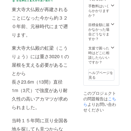
クト報
人数不
際に掲
告 ①の
問 ・
手数料はいく
載を希
東大寺大仏殿が再建される
詳
支援者
らかかります
望され
細 ・
様の交
か？
るお名
ことになった今から約３２
花台(御
通費や
前（団
神木を
滞在費
目標金額に届
体or企
０年前、元禄時代にまで遡
輪切り
等は自
かなかった場
業名も
にした
己負担
合どうなりま
ります。
可）を
もの、
になり
すか？
備考欄
サイズ
ます。
にてお
は不
東大寺大仏殿の虹梁（こう
③の詳
支援で困った
知らせ
明、個
細 ・
時はどこに相
くださ
りょう）には重さ3020ｔの
数１
掲載期
談したらいい
い。掲
個） ②
間：10
ですか？
載を希
屋根を支える必要があるこ
の詳
年間 記
望しな
細 ・
名板サ
い場合
ヘルプページを
とから
支援者
イズ：
は、
見る
様のご
タテ
「掲載
長さ23.6m（13間）直径
希望の
28cm×
不要」
日程と
1m（3尺）で強度があり耐
ヨコ
とご記
このプロジェクト
します
5cm ご
入くだ
久性の高いアカマツが求め
の問題報告は
こち
が、事
支援の
さい。
前の予
ら
よりお問い合わ
際に掲
芳名板
られました。
約、日
載を希
の御記
せください
時の調
望され
名した
整が必
るお名
写真を
当時１５年間に亘り全国各
要とな
前（団
お送り
りま
体or企
いたし
地を探しても見つからな