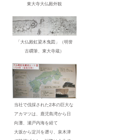
郵送さ
10年
東大寺大仏殿外観
せてい
間 記
ただき
名板サ
ます。
イズ：
タテ
28cm×
ヨコ
5cm ご
支援の
「大仏殿虹梁木曳図」（明誉
際に掲
古磵筆、東大寺蔵）
載を希
望され
るお名
前（団
体or企
業名も
可）を
備考欄
にご記
入くだ
さい。
当社で伐採された2本の巨大な
芳名板
の御記
アカマツは、鹿児島湾から日
名した
写真を
向灘、瀬戸内海を経て
お送り
いたし
大坂から淀川を遡り、泉木津
ます。