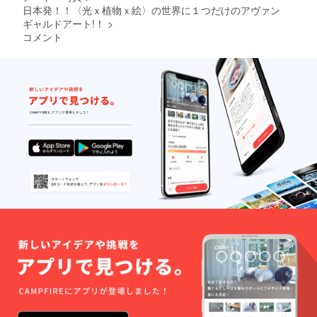
の空間／マ
日本発！！〈光ｘ植物ｘ絵〉の世界に１つだけのアヴァン
ギャルドアート!！
>
ネキンアー
コメント
ト展示
・有形文化
財にてフラ
ワー＆ペイ
ンティング
アート制作
・ハウステ
ンボス フラ
ワージャパ
ンカップ 銅