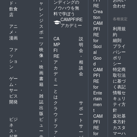
ンディングの
ド・
ャ
RE
合わせ
ノウハウを無
飲食
レ
Crea
料で学ぼう
店
ン
tion
各種規定
CAMPFIRE
ジ
CAM
アカデミー
アニ
ス
利用規
PFI
メ・
ポ
約
RE
漫画
ー
CA
説
細則
for
ツ
MP
明
プライ
Soci
ファ
映
FI
会
バシー
al
ッ
像
RE
・
ポリ
Goo
ショ
・
ア
相
シー
d
ン
映
カ
談
特定商
CAM
画
デ
会
取引法
PFI
ゲー
書
ミ
に基づ
RE
ム・
籍
ー
く表記
for
サー
・
と
情報セ
Ente
ビス
雑
は
キュリ
rtain
開発
誌
ク
サ
ティ方
men
出
ラ
ポ
針
t
版
ウ
ー
反社基
CAM
ビジ
ビ
ド
ト
本方針
PFI
ネ
ュ
フ
サ
カスタ
RE
ス・
ー
ァ
ー
マーハ
for
起業
テ