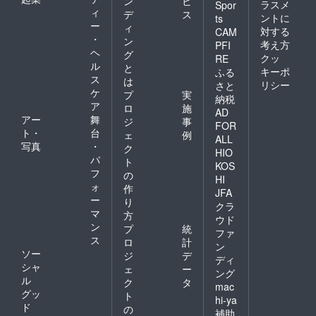
ン
ビ
ラスメ
Spor
ィ
デ
ス
ントに
ts
ー
ィ
対する
CAM
・
ン
考え方
PFI
ヘ
グ
クッ
RE
ル
と
キーポ
ふる
ス
は
リシー
さと
ケ
プ
実
納税
ア
ロ
施
AD
アー
舞
ジ
事
FOR
ト・
台
ェ
例
ALL
写真
・
ク
HIO
パ
ト
KOS
フ
の
HI
ォ
作
JFA
ー
り
クラ
マ
方
ウド
ン
プ
統
ファ
ス
ロ
計
ン
ソー
ジ
デ
ディ
シャ
ェ
ー
ング
ル
ク
タ
mac
グッ
ト
hi-ya
ド
の
補助