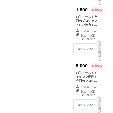
す
頂きます。メイ
る
キング動画は携
1,500
一人ひとり
帯で制作過程を
円
在庫なし
撮影後、アプリ
の魅力や存
お礼メール：今
にて編集し、1,2
在感を引き
回のプロジェク
分程度の作品に
トにご協力くだ
してご希望の
出す人物表
さったことへの
メールアドレス
支援者：1人
現から、
お礼 のメールを
へ送らせて頂き
お届け予定：
空間に宿る
送らせて頂きま
ます。 ※作品の
こ
2023年12月
の
す。
著作権は著作者
雰囲気や記
リ
タ
に
ー
憶を感じ取
ン
詳細を見る
を
選
り立ち上げ
択
す
る
る
インスタ
5,000
円
在庫なし
レーション
お礼メール＆メ
的な制作ま
イキング動画：
今回のプロジェ
で、
クトを応援して
身体・花・
支援者：1人
くださいました
お届け予定：
空間を横断
感謝のメールと
こ
2023年12月
の
メイキング動画
した表現を
リ
タ
を送らせて頂き
ー
軸に活動し
ン
ます。メイキン
詳細を見る
を
選
ている。
グ動画は携帯で
択
す
制作過程を撮影