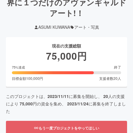
界に１つだけのアヴァンギャルド
アート!！
ASUMI KUWANA
アート・写真
現在の支援総額
75,000
円
終了
75
%達成
目標金額
100,000
円
支援者数
20
人
このプロジェクトは、
2023/11/11
に募集を開始し、
20
人の支援
により
75,000
円の資金を集め、
2023/11/24
に募集を終了しまし
た
もう一度プロジェクトをやってほしい