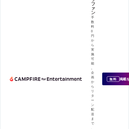
フ
ァ
ン
手
数
料
0
円
か
ら
実
施
可
能
。
企
画
掲載
無料
か
ら
リ
タ
ー
ン
配
送
ま
で
、