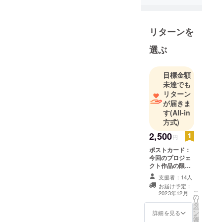
ング(VR)な
ど
多様な制作
リターンを
を展開して
選ぶ
きたアー
ティスト。
目標金額
未達でも
商業空間や
リターン
イベント、
が届きま
ブランド案
す
(All-in
件などにお
方式)
いては、
2,500
円
クライアン
トの意向を
ポストカード：
今回のプロジェ
丁寧に汲み
クト作品の限定
取りなが
ポストカードを
支援者：14人
送らせて頂きま
ら、
お届け予定：
す。サイズは通
こ
自身の感性
2023年12月
の
常のはがきサイ
リ
や美意識を
タ
ズです。
ー
ン
詳細を見る
反映させた
を
選