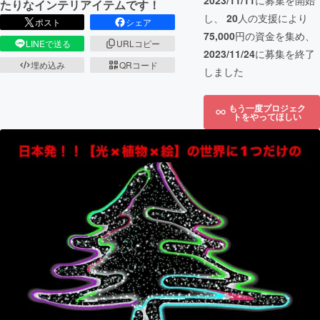
2023/11/11
に募集を開始
たりなインテリアイテムです！
し、
20
人の支援により
ポスト
シェア
75,000
円の資金を集め、
LINEで送る
URLコピー
2023/11/24
に募集を終了
埋め込み
QRコード
しました
もう一度プロジェク
トをやってほしい