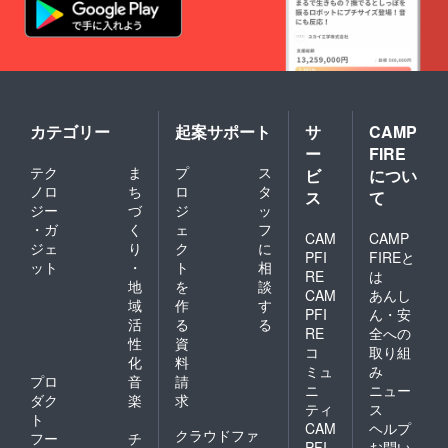
カテゴリー
起案サポート
サ
CAMP
ー
FIRE
テク
ま
プ
ス
ビ
につい
ノロ
ち
ロ
タ
ス
て
ジー
づ
ジ
ッ
・ガ
く
ェ
フ
CAM
CAMP
ジェ
り
ク
に
PFI
FIREと
ット
・
ト
相
RE
は
地
を
談
CAM
あんし
域
作
す
PFI
ん・安
活
る
る
RE
全への
性
資
コ
取り組
化
料
ミュ
み
プロ
音
請
ニ
ニュー
ダク
楽
求
ティ
ス
ト
CAM
ヘルプ
クラウドファ
フー
チ
PFI
お問い