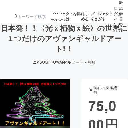
新
ロ
規
グ
会
プロジェクトを掲
はじ
プロジェクト
/
載するには
める
をさがす
イ
員
ン
登
日本発！！〈光ｘ植物ｘ絵〉の世界に
録
１つだけのアヴァンギャルドアー
ト!！
人気のプロ
注目のリ
注目の新着プロ
募集終了が近いプ
もうすぐ公開
ジェクト
ターン
ジェクト
ロジェクト
されます
ASUMI KUWANA
アート・写真
アート・写真
音楽
現在の支援総
テクノロジー・ガジェット
ゲーム・サ
額
75,0
映像・映画
書籍・雑誌
00
円
ビジネス・起業
チャレンジ