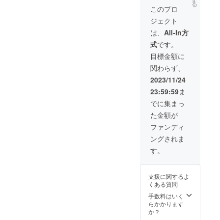
る
後、アプリにて
このプロ
実験的な表
編集し、1,2分程
ジェクト
度の作品にして
現と商業的
ご希望のメール
は、
All-In方
な制作の両
アドレスへ送ら
式
です。
方を行き来
せて頂きます。
目標金額に
しながら、
関わらず、
花・ファッ
ション・
2023/11/24
アートの境
23:59:59
ま
界を横断す
でに集まっ
る活動を続
た金額が
けている
ファンディ
ングされま
す。
[活動記録]
支援に関するよ
くある質問
・
手数料はいく
TEDxHakata
らかかります
にてVRライ
か？
ブパフォー