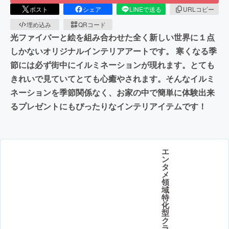
ポスト
シェア
LINEで送る
URLコピー
埋め込み
QRコード
光ファイバーと絵を組み合わせた全く新しい世界に１点
しかないオリジナルインテリアアートです。 寒くなる季
節には必ず街中にイルミネーションが現れます。とても
きれいで見ていてとても心癒やされます。そんなイルミ
ネーションを季節関係なく、お家の中で簡単に体験出来
るプレゼントにもぴったりなインテリアイテムです！
エ
ン
タ
メ
領
域
特
化
型
ク
ラ