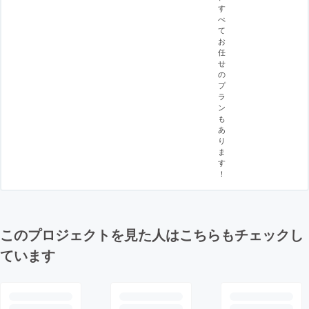
す
べ
て
お
任
せ
の
プ
ラ
ン
も
あ
り
ま
す
！
このプロジェクトを見た人はこちらもチェックし
ています