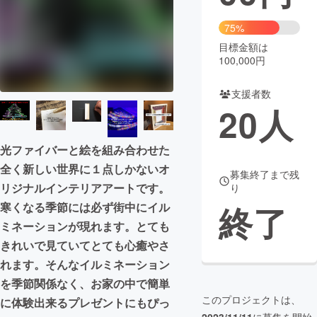
まちづくり・地域活性化
75%
目標金額は
100,000円
CAMPFIRE for Social Good
CAMPFIRE Creation
CAMPFIREふるさと納税
machi-ya
コミュニティ
支援者数
20
人
光ファイバーと絵を組み合わせた
全く新しい世界に１点しかないオ
募集終了まで残
リジナルインテリアアートです。
り
終了
寒くなる季節には必ず街中にイル
ミネーションが現れます。とても
きれいで見ていてとても心癒やさ
れます。そんなイルミネーション
を季節関係なく、お家の中で簡単
このプロジェクトは、
に体験出来るプレゼントにもぴっ