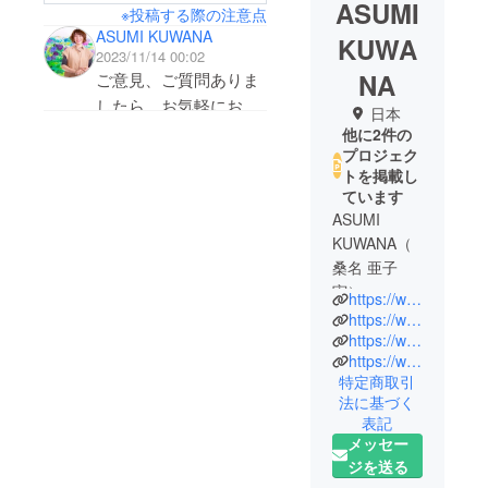
ASUMI
※投稿する際の注意点
ASUMI KUWANA
KUWA
2023/11/14 00:02
NA
ご意見、ご質問ありま
したら、お気軽にお問
日本
合せくださいませ！
他に2件の
プロジェク
トを掲載し
ています
ASUMI
KUWANA（
桑名 亜子
実）
https://www.asumikuwana.com/
https://www.instagram.com/asumi_kuwana_floral.art/
20年以上に
https://www.youtube.com/watch?v=gjkUe4h31W4&t=1395s
https://www.ted.com/talks/asumi_kuwana_the_extraordinarity_of_virtual_paintings
わたり花の
特定商取引
世界に携わ
法に基づく
り、
表記
衣装制作、
メッセー
空間表現、
ジを送る
ペインティ