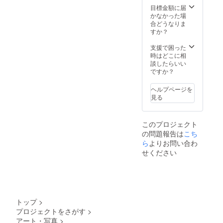
目標金額に届
マンスを実
かなかった場
施
合どうなりま
すか？
・博多駅構
内にて既刊
支援で困った
ライブペイ
時はどこに相
談したらいい
ンティング
ですか？
を開催
（2021–
ヘルプページを
見る
2022）
・福岡市美
術館にてエ
このプロジェクト
ントランス
の問題報告は
こち
アート作品
ら
よりお問い合わ
せください
ワーク
ショップ
（子どもた
ちとの制
作）
トップ
>
・百貨店・
プロジェクトをさがす
>
商業施設で
アート・写真
>