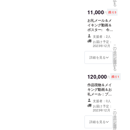
アート表現
す
ポストカードに
る
にも継続し
したものをお届
11,000
けします。ポス
て取り組ん
円
残り3
トカードのサイ
できた。
お礼メール＆メ
ズは通常のはが
イキング動画＆
きサイズです。
ポスター: 今回
メイキング動画
フラワー
のプロジェクト
は携帯で制作過
支援者：2人
アートク
を応援してくだ
程を撮影後、ア
お届け予定：
さいました感謝
プリにて編集
チュールと
こ
2023年12月
の
のメール、メイ
し、1,2分程度の
リ
は、
タ
キング動画、現
作品にしてご希
ー
ン
花を装飾と
物の写真をポス
詳細を見る
望のメールアド
を
選
ターにしたもの
レスへ送らせて
して使うの
択
す
をお届けしま
頂きます。
る
ではなく、
す。ポスターの
120,000
サイズはA3サイ
人や空間の
円
残り1
ズです。メイキ
内面・個
作品現物＆メイ
ング動画は携帯
性・空気感
キング動画＆お
で制作過程を撮
礼メール：プロ
影後、アプリに
を読み取
ジェクトを応援
て編集し、1,2分
支援者：0人
り、
してくださいま
程度の作品にし
お届け予定：
した感謝のメー
アートとし
てご希望のメー
こ
2023年12月
の
ルと、プロジェ
ルアドレスへ送
リ
て“装う”よう
タ
クト作品の現
らせて頂きま
ー
に可視化す
ン
物、メイキング
詳細を見る
す。
を
選
動画を送らせて
る表現。
択