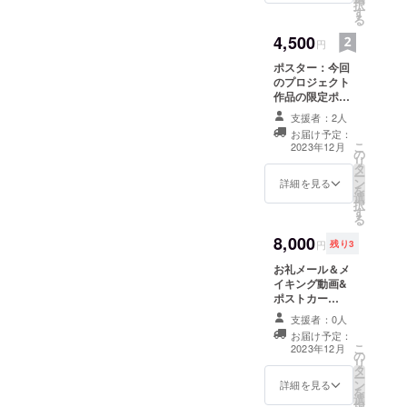
択
フラワー
す
る
アート・空
4,500
円
間演出を数
多く手がけ
ポスター：今回
のプロジェクト
ている。
作品の限定ポス
ターを送らせて
支援者：2人
頂きます。サイ
その一方
お届け予定：
ズはA3サイズに
こ
で、
2023年12月
の
なります。
リ
花や和紙、
タ
ー
ン
詳細を見る
ペインティ
を
選
択
ングなど多
す
る
様な素材を
8,000
円
残り3
用い、
人や空間の
お礼メール＆メ
イキング動画&
内面に流れ
ポストカー
る感覚や気
ド： 今回のプ
支援者：0人
配を読み取
ロジェクトを応
お届け予定：
援してください
り、
こ
2023年12月
の
ました感謝の
リ
それらを可
タ
メール、メイキ
ー
ン
ング動画＆作品
詳細を見る
視化する
を
選
の現物の写真を
択