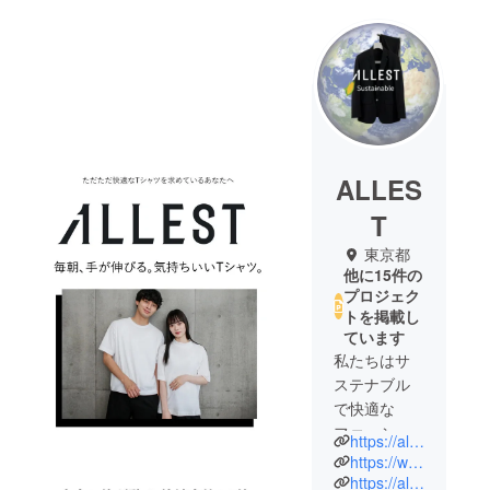
ALLES
T
東京都
他に15件の
プロジェク
トを掲載し
ています
私たちはサ
ステナブル
で快適な
ファッショ
https://allest.tokyo/
ンを提供し
https://www.instagram.com/allest_sustainable/
てまいりま
https://allest.tokyo/collections/lounge_nomad