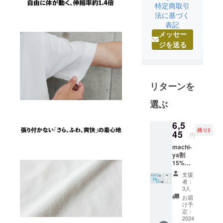
特定商取引
す。 ON A
法に基づく
MISSION TO
表記
MAKE
メッセー
OTHER
ジを送る
PEOPLE AS
PASSIONAT
E ABOUT
SUSTAINAB
リターンを
LE AND
選ぶ
COMFORTA
BLE
6,5
FASHION AS
残り2
45
円
WE ARE.
machi-
ya割
15%OF
F ク
支援
ルー
者：
ネック
3人
サイズ
お届
XS 限定
け予
５ 一般
定：
予定販
2024