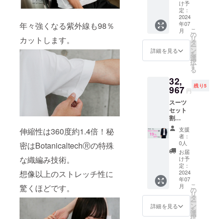
Ｔシャ
（税・
け予
ツ
送料込
定：
（モッ
2024
み）
年07
年々強くなる紫外線も98％
クネッ
こ
月
クの
の
リ
カットします。
み）Ｓ
タ
ー
サイズ
ン
詳細を見る
を
限定数5
選
択
一般予
す
る
定販売
32,
価格
残り5
40,700
967
円
円の
スーツ
19％OF
セット
F
割
⇒32,96
19%OF
7円
支援
伸縮性は360度約1.4倍！秘
F SS
（税・
者：
スーツ
送料込
0人
密はBotanicaltechⓇの特殊
紺色＋
み）
お届
Ｔシャ
な織編み技術。
け予
ツ
定：
想像以上のストレッチ性に
（ネッ
2024
年07
クタイ
こ
月
驚くほどです。
プをお
の
リ
選びく
タ
ー
ださ
ン
詳細を見る
を
い。）
選
択