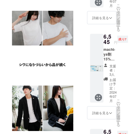
年07
売価格
こ
月
7,700円
の
リ
の
タ
ー
15％OF
ン
詳細を見る
を
F
選
択
⇒6,545
す
る
円
6,5
（税・
残り7
送料込
45
円
み）
machi-
ya割
15%OF
F ク
支援
ルー
者：
ネック
3人
サイズS
お届
限定10
け予
一般予
定：
定販売
2024
年07
価格
こ
月
7,700円
の
リ
の
タ
ー
15％OF
ン
詳細を見る
を
F
選
択
⇒6,545
す
る
円
6,5
（税・