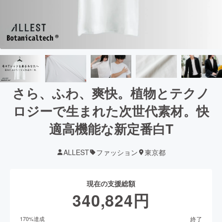
さら、ふわ、爽快。植物とテクノ
ロジーで生まれた次世代素材。快
適高機能な新定番白T
ALLEST
ファッション
東京都
現在の支援総額
340,824
円
終了
170
%達成