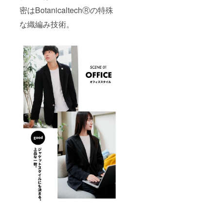
密はBotanicaltechⓇの特殊
な織編み技術。