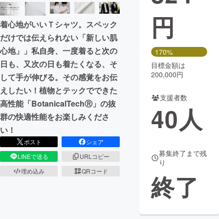
円
まちづくり・地域活性化
着心地がいいＴシャツ。スペック
だけでは伝えられない「新しい肌
CAMPFIRE for Social Good
CAMPFIRE Creation
心地」」私自身、一度着ると次の
170%
CAMPFIREふるさと納税
machi-ya
コミュニティ
日も、又次の日も着たくなる、そ
目標金額は
200,000円
して手が伸びる。その感覚をお伝
えしたい！植物とテックでできた
支援者数
高性能「BotanicalTechⓇ」の抜
40
人
群の快適性能をお楽しみくださ
い！
ポスト
シェア
募集終了まで残
LINEで送る
URLコピー
り
埋め込み
QRコード
終了