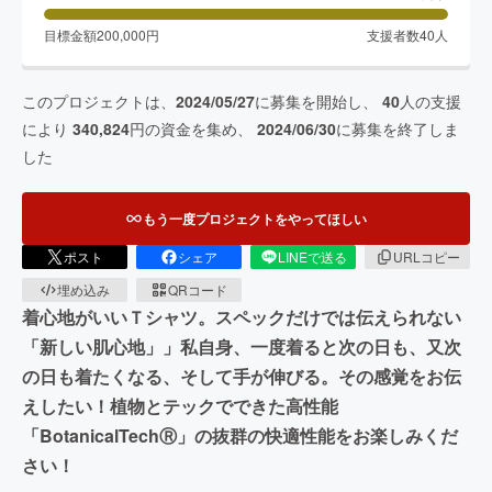
目標金額
200,000
円
支援者数
40
人
このプロジェクトは、
2024/05/27
に募集を開始し、
40
人の支援
により
340,824
円の資金を集め、
2024/06/30
に募集を終了しま
した
もう一度プロジェクトをやってほしい
ポスト
シェア
LINEで送る
URLコピー
埋め込み
QRコード
着心地がいいＴシャツ。スペックだけでは伝えられない
「新しい肌心地」」私自身、一度着ると次の日も、又次
の日も着たくなる、そして手が伸びる。その感覚をお伝
えしたい！植物とテックでできた高性能
「BotanicalTechⓇ」の抜群の快適性能をお楽しみくだ
さい！