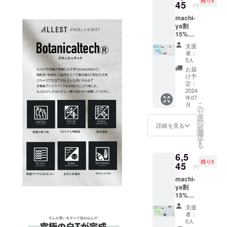
残り5
送料込
45
円
み）
machi-
ya割
15%OF
F ク
支援
ルー
者：
ネック
5人
サイズ
お届
XL 限定
け予
10 一般
定：
予定販
2024
年07
売価格
こ
月
7,700円
の
リ
の
タ
ー
15％OF
ン
詳細を見る
を
F
選
択
⇒6,545
す
る
円
6,5
（税・
残り5
送料込
45
円
み）
machi-
ya割
15%OF
F モッ
支援
クネッ
者：
クサイ
0人