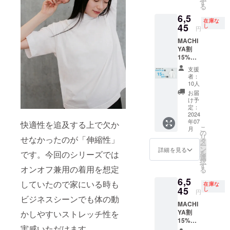
各XLサ
す
る
イズ 限
6,5
定数5
在庫な
一般予
45
し
円
定販売
MACHI
価格
YA割
40,700
15%OF
円の
F ク
19％OF
支援
ルー
F
者：
ネック
⇒32,96
10人
サイズ
7円
お届
M 限定
（税・
け予
10 一般
送料込
定：
予定販
2024
み）
年07
売価格
快適性を追及する上で欠か
こ
月
7,700円
の
リ
せなかったのが「伸縮性」
の
タ
ー
15％OF
ン
詳細を見る
です。今回のシリーズでは
を
F
選
択
⇒6,545
す
オンオフ兼用の着用を想定
る
円
6,5
（税・
していたので家にいる時も
在庫な
送料込
45
し
円
み）
ビジネスシーンでも体の動
MACHI
YA割
かしやすいストレッチ性を
15%OF
実感いただけます。
F ク