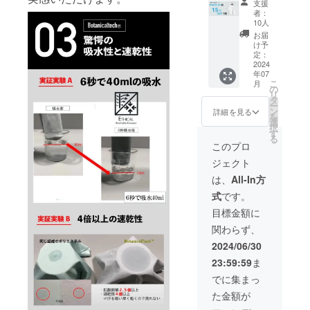
支援
ルー
者：
ネック
10人
サイズL
お届
限定10
け予
一般予
定：
定販売
2024
年07
価格
こ
月
7,700円
の
リ
の
タ
ー
15％OF
ン
詳細を見る
を
F
選
択
⇒6,545
す
る
円
このプロ
（税・
ジェクト
送料込
み）
は、
All-In方
式
です。
目標金額に
関わらず、
2024/06/30
23:59:59
ま
でに集まっ
た金額が