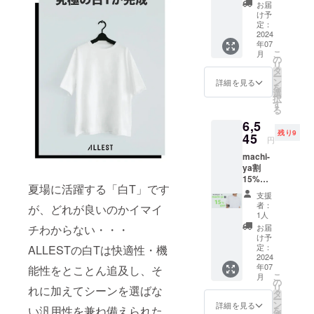
ズXS 限
お届
定5 一
け予
般予定
定：
販売価
2024
年07
格
こ
月
7,700円
の
リ
の
タ
ー
15％OF
ン
詳細を見る
を
F
選
択
⇒6,545
す
る
円
6,5
（税・
残り9
送料込
45
円
み）
machi-
ya割
15%OF
夏場に活躍する「白T」です
F モッ
支援
クネッ
者：
が、どれが良いのかイマイ
クサイ
1人
ズS 限
チわからない・・・
お届
定10 一
け予
般予定
定：
ALLESTの白Tは快適性・機
販売価
2024
年07
能性をとことん追及し、そ
格
こ
月
7,700円
の
リ
れに加えてシーンを選ばな
の
タ
ー
15％OF
ン
詳細を見る
い汎用性を兼ね備えられた
を
F