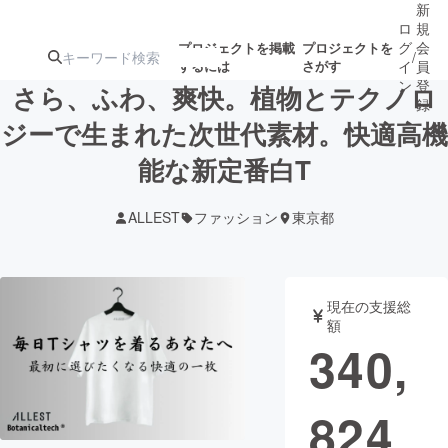
新
ロ
規
グ
会
プロジェクトを掲載
プロジェクトを
/
するには
さがす
イ
員
ン
登
さら、ふわ、爽快。植物とテクノロ
録
ジーで生まれた次世代素材。快適高機
能な新定番白T
人気のプロ
注目のリ
注目の新着プロ
募集終了が近いプ
もうすぐ公開
ジェクト
ターン
ジェクト
ロジェクト
されます
ALLEST
ファッション
東京都
アート・写真
音楽
現在の支援総
テクノロジー・ガジェット
ゲーム・サ
額
340,
映像・映画
書籍・雑誌
824
ビジネス・起業
チャレンジ