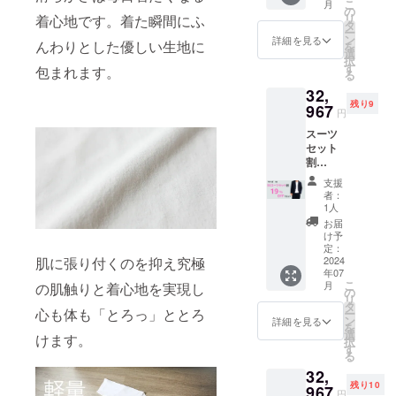
こ
月
7,700円
の
リ
着心地です。着た瞬間にふ
の
タ
ー
15％OF
ン
詳細を見る
んわりとした優しい生地に
を
F
選
択
⇒6,545
す
包まれます。
る
円
32,
（税・
残り9
送料込
967
円
み）
スーツ
セット
割
19%OF
支援
F SS
者：
スーツ
1人
紺色＋
お届
Ｔシャ
け予
ツ
定：
肌に張り付くのを抑え究極
（モッ
2024
年07
クの
こ
月
の肌触りと着心地を実現し
み）M
の
リ
サイズ
タ
心も体も「とろっ」ととろ
ー
限定数
ン
詳細を見る
を
10 一般
選
けます。
択
予定販
す
る
売価格
32,
40,700
残り10
円の
967
円