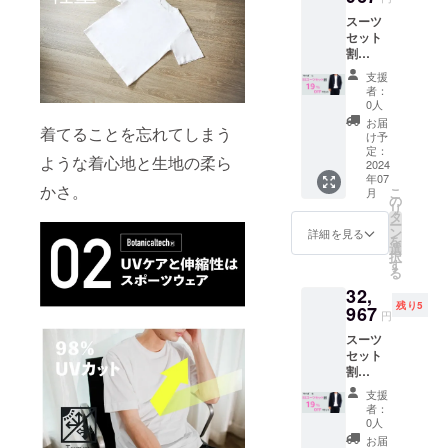
19％OF
スーツ
F
セット
⇒32,96
割
7円
19%OF
（税・
支援
F SS
送料込
者：
スーツ
み）
0人
紺色＋
お届
着てることを忘れてしまう
Ｔシャ
け予
ツ
定：
ような着心地と生地の柔ら
（ネッ
2024
年07
クタイ
かさ。
こ
月
プをお
の
リ
選びく
タ
ー
ださ
ン
詳細を見る
を
い。）
選
択
各Lサイ
す
る
ズ 限定
32,
数10 一
残り5
般予定
967
円
販売価
スーツ
格
セット
40,700
割
円の
19%OF
19％OF
支援
FSS
F
者：
スーツ
⇒32,96
0人
紺色＋
7円
お届