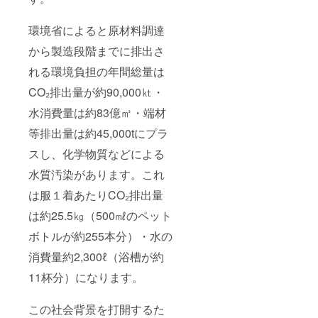
環境省によると原材料調達
から製造段階までに排出さ
れる環境負担の年間総量は
CO₂排出量が約90,000㏏・
水消費量は約83億㎥・端材
等排出量は約45,000tにプラ
スし、化学物質などによる
水質汚染があります。これ
は服１着あたりCO₂排出量
は約25.5㎏（500㎖のペット
ボトルが約255本分）・水の
消費量約2,300ℓ（浴槽が約
11杯分）になります。
この社会背景を打開するた