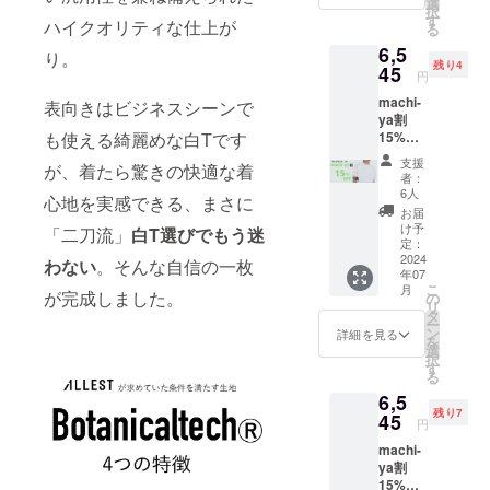
選
択
⇒6,545
す
ハイクオリティな仕上が
る
円
6,5
（税・
り。
残り4
送料込
45
円
み）
machi-
表向きはビジネスシーンで
ya割
も使える綺麗めな白Tです
15%OF
F モッ
支援
が、着たら驚きの快適な着
クネッ
者：
クサイ
6人
心地を実感できる、まさに
ズM 限
お届
定10 一
け予
「二刀流」
白T選びでもう迷
般予定
定：
販売価
2024
わない
。そんな自信の一枚
年07
格
こ
月
7,700円
が完成しました。
の
リ
の
タ
ー
15％OF
ン
詳細を見る
を
F
選
択
⇒6,545
す
る
円
6,5
（税・
残り7
送料込
45
円
み）
machi-
ya割
15%OF