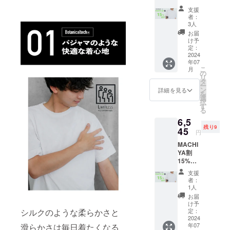
F モッ
支援
クネッ
者：
クサイ
3人
ズL 限
お届
定10 一
け予
般予定
定：
販売価
2024
年07
格
こ
月
7,700円
の
リ
の
タ
ー
15％OF
ン
詳細を見る
を
F
選
択
⇒6,545
す
る
円
6,5
（税・
残り9
送料込
45
円
み）
MACHI
YA割
15%OF
F モッ
支援
クネッ
者：
クサイ
1人
ズXL 限
お届
定10 一
け予
般予定
シルクのような柔らかさと
定：
販売価
2024
年07
滑らかさは毎日着たくなる
格