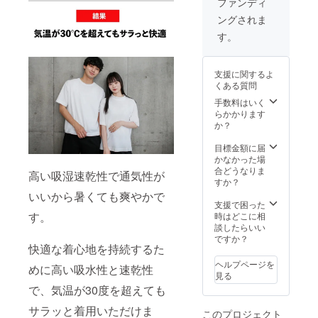
ファンディ
ングされま
す。
支援に関するよ
くある質問
手数料はいく
らかかります
か？
目標金額に届
かなかった場
合どうなりま
高い吸湿速乾性で通気性が
すか？
いいから暑くても爽やかで
支援で困った
す。
時はどこに相
談したらいい
ですか？
快適な着心地を持続するた
ヘルプページを
めに高い吸水性と速乾性
見る
で、気温が30度を超えても
サラッと着用いただけま
このプロジェクト