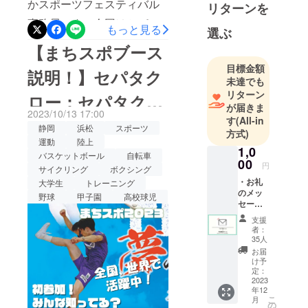
かスポーツフェスティバル
リターンを
事務局です！今回はセパタ
もっと見る
選ぶ
クローに続き、、新しく参
【まちスポブース
加決定したキンボールの紹
目標金額
説明！】セパタク
介です！みなさんはキン
未達でも
リターン
ロー：セパタク
ボールは皆様ご存知でしょ
が届きま
2023/10/13 17:00
うか？キンボールは大玉転
す
(All-in
ローってどんなス
静岡
浜松
スポーツ
方式)
がしで使うボールと同じぐ
運動
陸上
ポーツ？体験して
1,0
バスケットボール
自転車
らいのサイズのボールを使
00
円
サイクリング
ボクシング
みよう！
うスポーツです！今回は浜
・お礼
大学生
トレーニング
のメッ
松市で活動する浜松キン
野球
甲子園
高校球児
セージ
ボールクラブ
メール
支援
・開催
者：
https://www.instagram.com/h
時の写
35人
真を添
お届
amamatsukinballclub/?
えた実
け予
施報告
定：
img_index=1 のみなさんで
メール
2023
年12
す！実際に使うボールを展
お礼の
こ
月
メッ
の