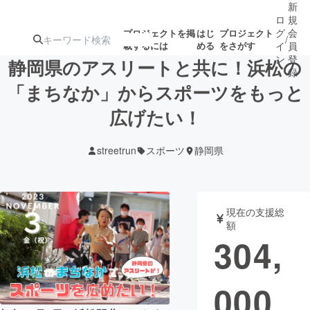
新
ロ
規
グ
会
プロジェクトを掲
はじ
プロジェクト
/
載するには
める
をさがす
イ
員
ン
登
静岡県のアスリートと共に！浜松の
録
「まちなか」からスポーツをもっと
広げたい！
人気のプロ
注目のリ
注目の新着プロ
募集終了が近いプ
もうすぐ公開
ジェクト
ターン
ジェクト
ロジェクト
されます
streetrun
スポーツ
静岡県
アート・写真
音楽
現在の支援総
テクノロジー・ガジェット
ゲーム・サ
額
304,
映像・映画
書籍・雑誌
000
ビジネス・起業
チャレンジ