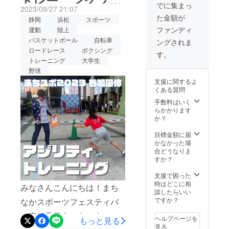
択、カ
の先の
でに集まっ
2023/09/27 21:07
ラーは
住所を
く盛り上げるともに、まち
ス：大学生が運
た金額が
［ベー
ご記入
静岡
浜松
スポーツ
なかスポーツフェスティバ
ジュ、
くださ
ファンディ
運動
陸上
営！アスリートも
ネイ
い。
バスケットボール
自転車
ルのスポーツを一緒に体験
ングされま
ビー、
ロードレース
ボクシング
行うスポーツト
ブラッ
す。
していただく予定です！
ク］に
トレーニング
大学生
なりま
https://www.instagram.com/e
レーニング！
野球
す。素
支援に関するよ
rika.uchiyama1129/ぜひみな
材は
くある質問
コット
さん！11/3はまちなかス
ンで
手数料はいく
す。 ス
らかかります
ポーツフェスティバルにて
ポーツ×
か？
武士の
内山さんと一緒に盛り上が
デザイ
目標金額に届
りましょう！
ンを手
かなかった場
掛ける
合どうなりま
HACOB
すか？
E様のイ
ベントT
支援で困った
シャツ
時はどこに相
みなさんこんにちは！まち
とオリ
談したらいい
ジナル
ですか？
なかスポーツフェスティバ
ステッ
ル実行委員会の中の人で
カーを
ヘルプページを
もっと見る
返礼品
見る