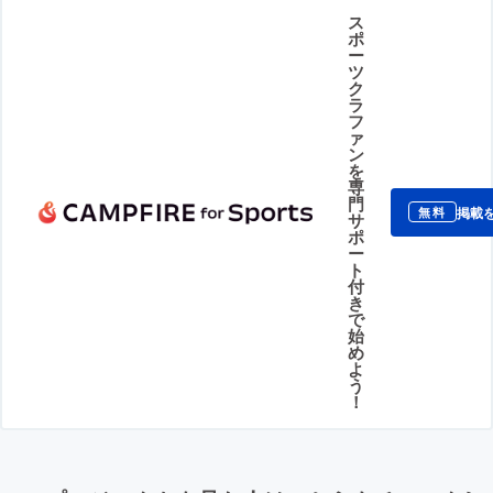
ス
ポ
ー
ツ
ク
ラ
フ
ァ
ン
を
専
門
掲載
無料
サ
ポ
ー
ト
付
き
で
始
め
よ
う
！