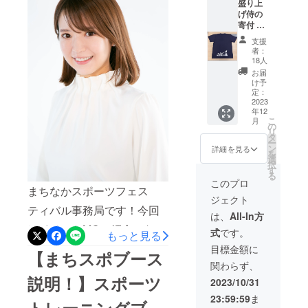
いたします！
盛り上
カード
同じく手の使用はできず、
げ侍の
まちな
基本的に足を使いボールを
寄付 の
かス
リター
ポーツ
支援
扱います。バレーボールと
ン ①御
フェス
者：
礼の写
ティバ
18人
サッカーを組み合わせたス
真付き
ルコラ
お届
メール
ボTシャ
ポーツですね！今回ご縁も
け予
②EDO
ツのデ
定：
あり、セパタクローで全
デザイ
2023
ザイン
年12
ンオリ
を手掛
こ
国、世界の大会に出場して
月
ジナル
けてい
の
リ
ステッ
ただい
タ
いるANYTIME FITNESSの
ー
カー ・
た、
ン
詳細を見る
を
種類は
HACOB
選
選手が参加していただきま
択
ランダ
E様のオ
す
る
す！当日は選手のセパタク
ムにな
リジナ
このプロ
まちなかスポーツフェス
ります
ルス
ローパフォーマンスも行う
ジェクト
③まち
テッ
ティバル事務局です！今回
スポコ
カーと
は、
All-In方
かも！？イベントは
ラボT
ポスト
はイベントMCの紹介になり
式
です。
もっと見る
シャツ
カード
11/3（金祝）に浜松駅北口
・サイ
を返礼
ます！なんと！今回は内山
目標金額に
【まちスポブース
すぐのソラモにて開催予定
ズは
品とさ
関わらず、
絵里加さんにお願いするこ
［S・
せてい
です！ぜひみなさん！お越
説明！】スポーツ
M・L・
ただき
2023/10/31
とが決まりました！当日は
XL］か
ます。
しください！
23:59:59
ま
ら選
お届け
トレーニングブー
MCとして、イベントを楽し