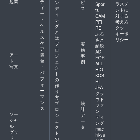
起業
テ
ン
ビ
ラスメ
Spor
ィ
デ
ス
ントに
ts
ー
ィ
対する
CAM
・
ン
考え方
PFI
ヘ
グ
クッ
RE
ル
と
キーポ
ふる
ス
は
リシー
さと
ケ
プ
実
納税
ア
ロ
施
AD
アー
舞
ジ
事
FOR
ト・
台
ェ
例
ALL
写真
・
ク
HIO
パ
ト
KOS
フ
の
HI
ォ
作
JFA
ー
り
クラ
マ
方
ウド
ン
プ
統
ファ
ス
ロ
計
ン
ソー
ジ
デ
ディ
シャ
ェ
ー
ング
ル
ク
タ
mac
グッ
ト
hi-ya
ド
の