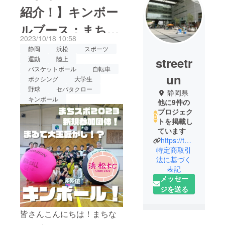
紹介！】キンボー
ルブース：まちな
2023/10/18 10:58
かに巨大なボール
静岡
浜松
スポーツ
streetr
運動
陸上
登場！？キンボー
バスケットボール
自転車
un
ボクシング
大学生
ルの紹介！
野球
セパタクロー
静岡県
キンボール
他に9件の
プロジェク
トを掲載し
ています
https://tomorun.hamazo.tv/
特定商取引
法に基づく
表記
メッセー
ジを送る
皆さんこんにちは！まちな