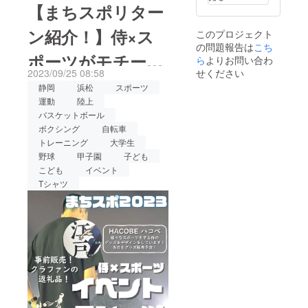
す。まちなかスポーツフェ
とさせ
【まちスポリター
ていた
スティバル（以後まちスポ
だきま
ン紹介！】侍×ス
このプロジェクト
す。 お
と略す）で計画している
の問題報告は
こち
届けの
ポーツがモチー
ブース紹介６回目です！今
先の住
ら
よりお問い合わ
所をご
2023/09/25 08:58
せください
回はまちスポで一昨年から
記入く
フ！hacobeさん
静岡
浜松
スポーツ
ださ
開催している、大学生企画
運動
陸上
い。
のまちスポTシャ
バスケットボール
のアジリティトレーニング
ボクシング
自転車
ツ！
の紹介になります！この企
トレーニング
大学生
画を行っているのは、常葉
野球
甲子園
子ども
こども
イベント
大学の吉田ゼミのみなさん
Tシャツ
です！
https://www.instagram.com/y
oshida_semi/一昨年から本
イベントに参加していただ
き、子どもから大人までア
スリートも行うトレーニン