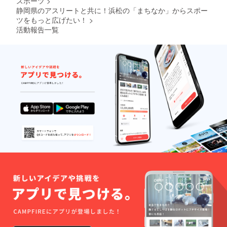
スポーツ
>
ますが、俊敏性を鍛えるト
が、しっくり馴染んでて良
静岡県のアスリートと共に！浜松の「まちなか」からスポー
レーニングには身体的要素
ツをもっと広げたい！
>
くないですか？HACOBEさ
や認知的要素があり、身体
活動報告一覧
んとは昨年からご縁があり
的要素とは、切り返しや方
グッズデザインなど手掛け
向転換のことを指し、認知
ていただきました。今年もT
的要素とは状況判断能力や
シャツデザインはこちらに
判断能力のことを指しま
なります！ちなみにこれは
す。実際にトレーニングを
裏面のデザインになり、表
しようとしても何をしたら
面は無地のデザインになり
鍛えることができるかわか
ます！なので普段着として
らない方がほとんどだと思
も活用しやすいのが今年の
います！そこで吉田ゼミの
特徴です！陸上ブース担当
ブースでは気軽にアジリ
のTOMORUNコーチも練習
ティトレーニングとは何か
にて着用していただいてい
を知ってもらい、実際に体
ます！こちらのTシャツはじ
験できる場所となっていま
め、HACOBEさんのグッズ