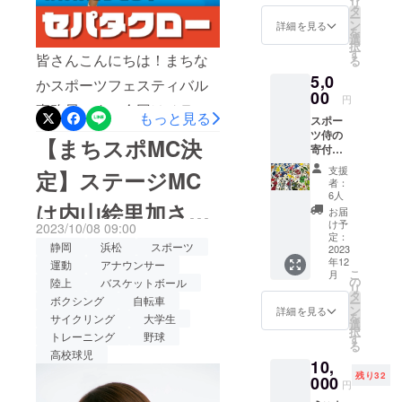
リ
示していただきます！お子
セージ
タ
ー
メール
ン
詳細を見る
さんは触ることができま
を
と開催
選
択
時の写
す
す！まちなかスポーツフェ
皆さんこんにちは！まちな
る
真を添
5,0
スティバルでは、様々なス
えた実
かスポーツフェスティバル
施報告
00
円
ポーツに参加していただく
事務局です！今回はチラシ
メール
もっと見る
スポー
をお送
ことで、参加者のみなさん
では掲載しておりました
ツ侍の
りしま
【まちスポMC決
寄付の
す。
に新たなスポーツの出会い
が、新しく参加決定したセ
リター
※1,000
支援
定】ステージMC
ン ①御
を提供したいと思っており
円以上
パタクローの紹介です！み
者：
礼の写
のご支
6人
ます。ぜひ11/3はまちなか
は内山絵里加さん
真付き
なさんセパタクローはご存
援をい
お届
メール
ただけ
け予
2023/10/08 09:00
スポーツフェスティバルに
知でしょうか？セパタク
②EDO
る方
定：
に決定！
静岡
浜松
スポーツ
デザイ
2023
は、支
お越しください！本イベン
ローの基本的なルールはバ
年12
ンオリ
運動
アナウンサー
援ペー
こ
月
ジナル
トではクラウドファンディ
ジから
の
陸上
バスケットボール
レーボールと同じで、ボー
リ
ステッ
金額の
タ
ボクシング
自転車
ー
ングを実施中で、協賛会社
カー
ルを地面につけないように3
ご指定
ン
詳細を見る
を
サイクリング
大学生
（種類
のほど
選
様も募集しております。本
択
回以内で相手コートに返し
はラン
トレーニング
野球
よろし
す
る
ダムに
くお願
高校球児
イベントに賛同していただ
ます。バレーボールと大き
10,
なりま
いいた
残り32
す） ③
000
ける方！ぜひご支援お願い
しま
く異なる点は、サッカーと
円
ポスト
す。