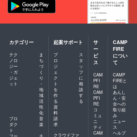
す！ありがとうございま
は当日ブースにて販売予
す！吉田ゼミでは【運動を
定！返礼品にご興味を持っ
通じて子どもの健幸と成長
ていただけた方！ぜひご支
をサポートする】をテーマ
援お願いいたします！
として、定期的に子どもた
カテゴリー
起案サポート
サ
CAMP
ちに運動の楽しさや大切さ
ー
FIRE
を知ってもらうために活動
テク
ま
プ
ス
ビ
につい
ノロ
ち
ロ
タ
を行っているそうです！一
ス
て
ジー
づ
ジ
ッ
昨年、昨年も体験ブースで
・ガ
く
ェ
フ
CAM
CAMP
は、お兄さんお姉さんと体
ジェ
り
ク
に
PFI
FIREと
ット
・
ト
相
験しつつ、記録に挑戦して
RE
は
地
を
談
CAM
あんし
記録更新を目指す内容でし
域
作
す
PFI
ん・安
活
る
る
た。お子さんは身体を動か
RE
全への
性
資
コ
取り組
すことを楽しみ、親御さん
化
料
ミュ
み
プロ
音
請
はこのトレーニングの意味
ニ
ニュー
ダク
楽
求
ティ
ス
を知り、より興味を持って
ト
CAM
ヘルプ
クラウドファ
フー
チ