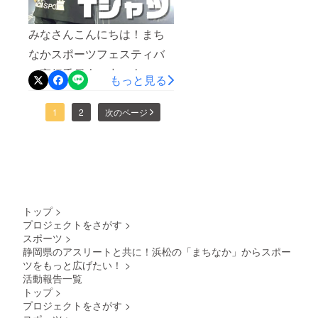
グを紹介していただいてい
ます！アジリティトレーニ
みなさんこんにちは！まち
ングというテーマの大学生
なかスポーツフェスティバ
ブース。いったいどのよう
ル実行委員会の中の人で
もっと見る
なブースなのでしょうか？
す。今回は返礼品となるイ
今回は吉田ゼミの粟野さん
ベントTシャツなどの紹介に
1
2
次のページ
に説明をいただきました！
なります！まちスポのイベ
センターが粟野さん、他は
ントTシャツなどのデザイン
吉田ゼミの学生さんみなさ
は、侍×スポーツがモチーフ
んはアジリティトレーニン
のHACOBEさんがデザイン
グをご存知です
トップ
>
して下さりました！
か? Agility（アジリティ）と
プロジェクトをさがす
>
https://www.instagram.com/h
スポーツ
>
は、敏捷性を意味します。
静岡県のアスリートと共に！浜松の「まちなか」からスポー
acobehacobe/みなさん、↑
レーニングというと筋トレ
ツをもっと広げたい！
>
の画像みていかがでしょう
活動報告一覧
や体幹トレーニングを思い
か？侍が現代のスポーツを
トップ
>
浮かべる人が多いかと思い
プロジェクトをさがす
>
やっている… 面白いです