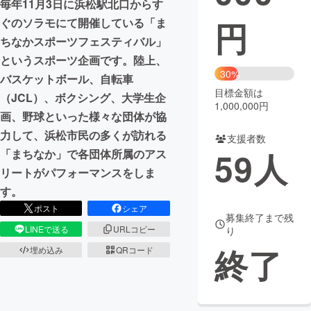
毎年11月3日に浜松駅北口からす
円
ぐのソラモにて開催している「ま
まちづくり・地域活性化
ちなかスポーツフェスティバル」
というスポーツ企画です。陸上、
CAMPFIRE for Social Good
CAMPFIRE Creation
30%
バスケットボール、自転車
CAMPFIREふるさと納税
machi-ya
コミュニティ
目標金額は
（JCL）、ボクシング、大学生企
1,000,000円
画、野球といった様々な団体が協
力して、浜松市民の多くが訪れる
支援者数
59
人
「まちなか」で各団体所属のアス
リートがパフォーマンスをしま
す。
ポスト
シェア
募集終了まで残
LINEで送る
URLコピー
り
終了
埋め込み
QRコード