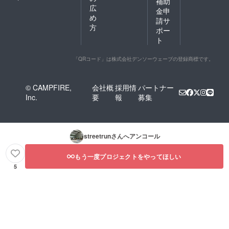
補助
広
金申
め
請サ
方
ポー
ト
「QRコード」は株式会社デンソーウェーブの登録商標です。
© CAMPFIRE,
会社概
採用情
パートナー
Inc.
要
報
募集
streetrun
さんへアンコール
もう一度プロジェクトをやってほしい
5