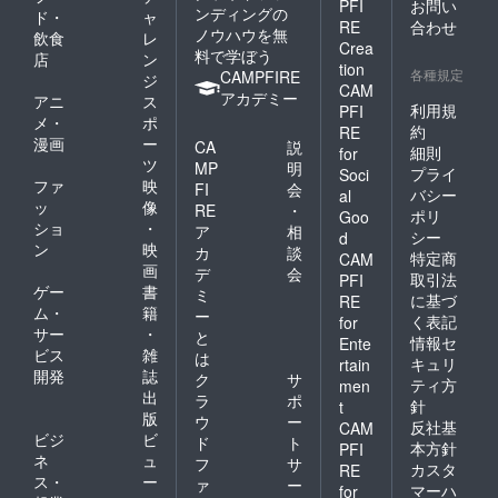
いただくような姿がみられ
PFI
お問い
ンディングの
ド・
ャ
RE
合わせ
ています。今年は今までの
ノウハウを無
飲食
レ
Crea
料で学ぼう
店
ン
企画を超える内容、皆さん
tion
各種規定
CAMPFIRE
ジ
CAM
に楽しんでいただける内容
アカデミー
アニ
ス
利用規
PFI
メ・
ポ
を絶賛準備中です！このイ
約
RE
漫画
ー
CA
説
細則
for
ベントを応援していただけ
ツ
MP
明
プライ
Soci
ファ
映
ると、子どものスポーツ応
FI
会
バシー
al
ッ
像
RE
・
ポリ
Goo
援はもちろんですが、大学
ショ
・
ア
相
シー
d
ン
映
生の応援にもつながりま
カ
談
特定商
CAM
画
デ
会
取引法
PFI
す！もしご興味・ご共感い
ゲー
書
ミ
に基づ
RE
ム・
籍
ただけた皆様！本プロジェ
ー
く表記
for
サー
・
と
情報セ
Ente
クトをご支援お願いいたし
ビス
雑
は
キュリ
rtain
ます！
開発
誌
ク
サ
ティ方
men
出
ラ
ポ
針
t
版
ウ
ー
反社基
CAM
ビジ
ビ
ド
ト
本方針
PFI
ネ
ュ
フ
サ
カスタ
RE
ス・
ー
ァ
ー
マーハ
for