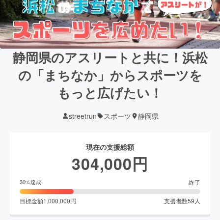
静岡県のアスリートと共に！浜松
の「まちなか」からスポーツを
もっと広げたい！
streetrun
スポーツ
静岡県
現在の支援総額
304,000
円
終了
30
%達成
目標金額
1,000,000
円
支援者数
59
人