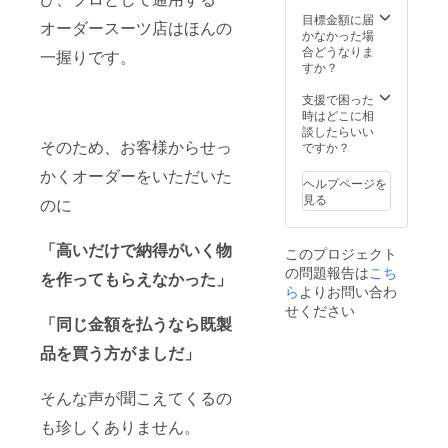
際の受
目標金額に届
オーダースーツ店はほんの
講に関
かなかった場
して 個
合どうなりま
一握りです。
人コン
すか？
サル2時
間×6
支援で困った
回、
時はどこに相
（週1回
談したらいい
31ヶ月
そのため、お客様からせっ
ですか？
半程
かくオーダーをいただいた
度） 有
ヘルプページを
効期
見る
のに
限：初
回レッ
スンの
「高いだけで納得がいく物
このプロジェクト
有効期
の問題報告は
こち
限2023
を作ってもらえなかった」
年11月
ら
よりお問い合わ
30日
せください
（最終
「同じ金額を払うなら既製
有効期
品を買う方がましだ」
限2023
年2月30
日） 受
そんな声が聞こえてくるの
講日程
はプロ
も珍しくありません。
ジェク
ト終了