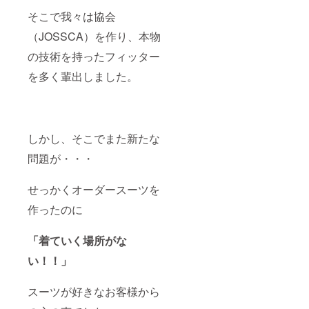
後メー
そこで我々は協会
ルにて
調整さ
（JOSSCA）を作り、本物
せてい
の技術を持ったフィッター
ただき
ます 受
を多く輩出しました。
講方法
・使用
する
ツー
ル：
zoom
しかし、そこでまた新たな
・使用
ツール
問題が・・・
の動作
環境：
ネット
せっかくオーダースーツを
環境 こ
作ったのに
ちらの
講座は
JOSSC
「着ていく場所がな
Aへの入
会が必
い！！」
須条件
とな
り、マ
スーツが好きなお客様から
イス
ター養