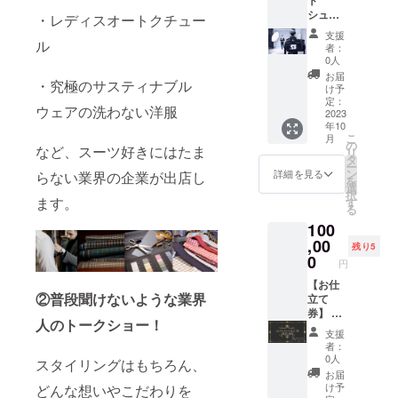
月3日
リノ
深い印
シュー
or4日の
ウー
・レディスオートクチュー
象を与
ティン
うちい
ル。同
支援
えてく
グ】 事
ル
ずれ
素材は
者：
れま
前イベ
か。 ※
NASA
0人
す。ど
ントと
先着順
にも採
お届
んな色
・究極のサスティナブル
して開
です。
用され
け予
のスー
催する
事前に
定：
ている
ウェアの洗わない洋服
ツにも
スーツ
2023
講演内
そうで
合うた
年10
ウォー
容を提
す！！
こ
月
め、ひ
クにて
出して
の
など、スーツ好きにはたま
リ
とまず
プロの
いただ
タ
ー
一本は
カメラ
き、東
ン
詳細を見る
らない業界の企業が出店し
を
持って
マンが
京スー
選
択
おきた
あなた
ツフェ
ます。
す
る
いネク
を撮影
スの趣
タイで
100
しま
旨に反
す。 ③
す。
,00
する内
残り5
水色
（デー
容の場
0
円
ストラ
タのみ
合はお
イプ柄
のお渡
【お仕
断りさ
爽やか
②普段聞けないような業界
し） 日
立て
せてい
で発色
時10月1
券】 東
ただき
人のトークショー！
のいい
日14時
京スー
ます。
支援
水色が
丸の内
ツフェ
その際
者：
胸元か
集合 ※
スに出
は支援
0人
スタイリングはもちろん、
ら清潔
詳細は
店して
金を全
お届
感を与
後日ご
いる
額お返
け予
どんな想いやこだわりを
えてく
連絡さ
オー