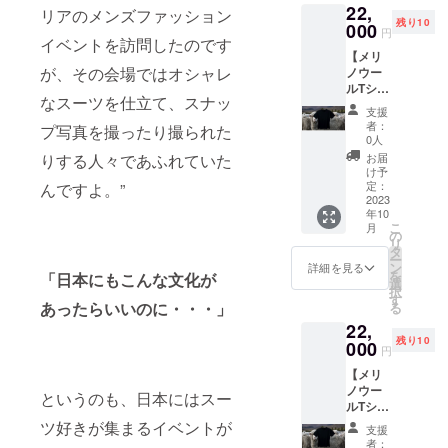
22,
田中東
す。 ス
リアのメンズファッション
美しさ
残り10
一郎）
000
カーフ
や立体
円
による
イベントを訪問したのです
の巻き
感が特
【メリ
個人コ
方のレ
徴と
が、その会場ではオシャレ
ノウー
ンサル
ク
なって
ルTシャ
です。
チャー
いる。
なスーツを仕立て、スナッ
ツ Sサ
このコ
動画付
特選4種
支援
イズ：
ンサル
き。
の生地
者：
プ写真を撮ったり撮られた
黒】 洗
では、
色：白
0人
から好
わない
補正の
素材：
きな生
お届
りする人々であふれていた
けど
入れ方
シルク
け予
地を選
洗って
や適切
定：
んですよ。”
100%
び、
もい
2023
なゆと
サイ
オー
年10
い！？
り量な
ズ：
ダー可
こ
月
メリノ
どオー
の
88cm×
能！ 素
リ
ウール
ダー
タ
88cm
材：シ
ー
のＴ
スーツ
ン
詳細を見る
ルク
を
「日本にもこんな文化が
シャツ
の技術
選
100%
択
は超高
的なこ
す
寸法：
あったらいいのに・・・」
る
性能！
とに関
大剣幅
22,
いつで
してお
8cm、
残り10
もサラ
000
答えし
全長
円
サラ、
ます。
144cm
【メリ
臭わな
個人コ
。 ＊大
ノウー
い、寒
ンサ
というのも、日本にはスー
柄の方
ルTシャ
い時は
ル：60
は、全
ツ Mサ
暖か
ツ好きが集まるイベントが
分×1回
長
支援
イズ：
く、暑
有効期
者：
150cm