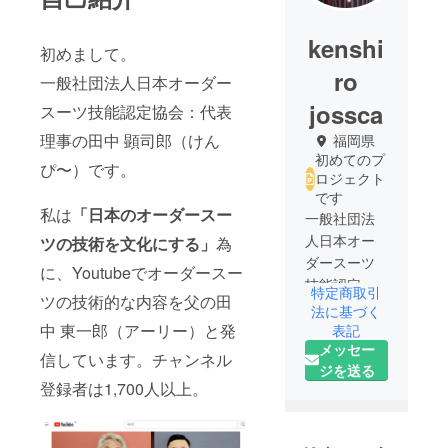
kenshi
初めまして。
ro
一般社団法人日本オーダー
jossca
スーツ技能認定協会：代表
理事の田中 顕司郎（けん
福岡県
初めてのプ
ぴ〜）です。
ロジェクト
です
私は
「
日本のオーダースー
一般社団法
人日本オー
ツの技術を文化にする」
為
ダースーツ
に、Youtubeでオーダースー
技能認定協
特定商取引
ツの技術的な内容を父の田
会
法に基づく
代表理事の
中 東一郎（アーリー）と発
表記
メッセー
田中顕司郎
信しています。チャンネル
ジを送る
です。
登録者は1,700人以上。
積極的に支
援をさせて