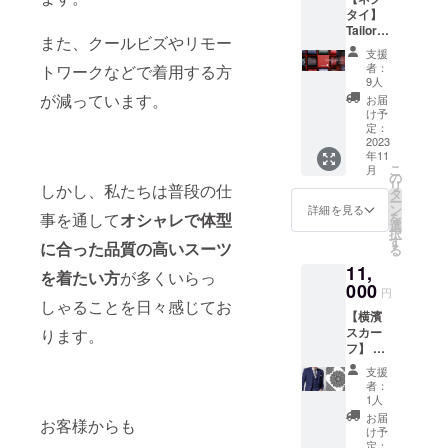
任意の
タイ】
て開発
額をご
Tailor’s
された
支援い
また、クールビズやリモー
Brand
もので
ただけ
支援
Necktie
す。 こ
ます。
者：
トワークなどで着用する方
INOKU
のメ
※お一人
9人
CHI156
ジャー
様何口
が減っています。
お届
7。
があれ
でもご
け予
オー
ば総丈
定：
支援が
ダー
2023
160cm
可能で
年11
スーツ
までの
す
こ
月
に相応
お客様
の
リ
しかし、私たちは普段の仕
しいネ
にも対
タ
ー
クタイ
応する
ン
詳細を見る
を
事を通して
オシャレで体型
を作ろ
ことが
選
択
うと、
できま
す
に合った品質の高い
スーツ
る
全国の
す。
11,
オー
を着たい方
が多くいらっ
ダー
000
円
スーツ
しゃることを日々感じてお
【横濱
店の声
スカー
ります。
を集め
フ】 ス
て作っ
カーフ
たネク
支援
の一大
タイブ
者：
生産
ラン
1人
地・横
ド。 今
お届
お客様からも
浜で生
では少
け予
み出さ
なく
定：