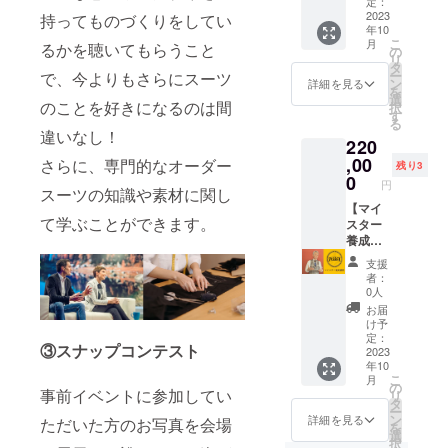
しいた
定：
れま
せてい
ダー
2023
しま
持ってものづくりをしてい
す。ス
年10
ただき
スーツ
す。
こ
月
トライ
るかを聴いてもらうこと
ます。
店で使
（手数
の
リ
プがネ
える12
料は支
タ
ー
で、今よりもさらにスーツ
イビー
万円分
援者負
ン
詳細を見る
を
のた
のお仕
担。）
選
のことを好きになるのは間
択
め、爽
立て券
有効期
す
る
やかな
です。
限は
違いなし！
中にき
220
※有効期
2023年
りっと
限は
,00
10月4日
さらに、専門的なオーダー
残り3
引き締
2023年
まで。
0
円
めを与
11月4日
スーツの知識や素材に関し
えてく
まで。
【マイ
て学ぶことができます。
れま
本券の
スター
す。爽
ご利用
養成講
やかさ
に際し
座】
支援
と知性
て、つ
オー
者：
を兼ね
り銭は
ダー
0人
備えた
ご容赦
スーツ
お届
色味の
いただ
歴40
け予
ネクタ
いてお
年/30,0
定：
③スナップコンテスト
イにな
りま
00着を
2023
りま
年10
す。つ
作った
こ
月
す。 ④
きまし
レジェ
の
事前イベントに参加してい
リ
エン
ては、
ンド
タ
ー
ジ 小
額面金
フィッ
ン
詳細を見る
ただいた方のお写真を会場
を
紋柄 落
額以上
ター"ア
選
択
着きの
のお支
ー