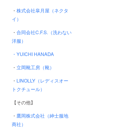
・
株式会社皐月屋（ネクタ
イ）
・
合同会社C.F.S.（洗わない
洋服）
・YUICHI HANADA
・
立岡靴工房（靴）
・
LINOLLY（レディスオー
トクチュール）
【その他】
・
鷹岡株式会社（紳士服地
商社）