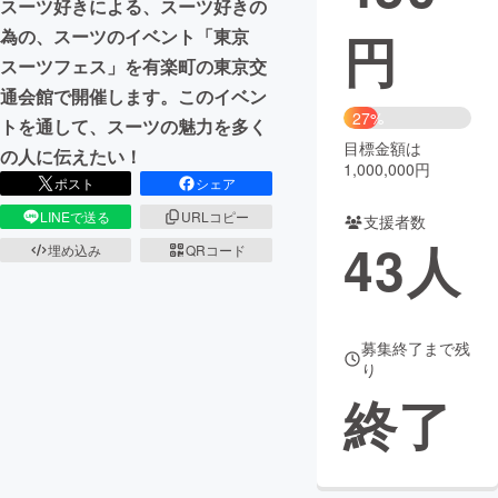
スーツ好きによる、スーツ好きの
円
為の、スーツのイベント「東京
まちづくり・地域活性化
スーツフェス」を有楽町の東京交
通会館で開催します。このイベン
CAMPFIRE for Social Good
CAMPFIRE Creation
27%
トを通して、スーツの魅力を多く
CAMPFIREふるさと納税
machi-ya
コミュニティ
目標金額は
の人に伝えたい！
1,000,000円
ポスト
シェア
LINEで送る
URLコピー
支援者数
43
人
埋め込み
QRコード
募集終了まで残
り
終了