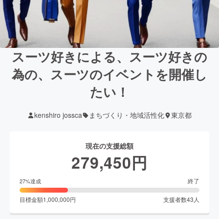
スーツ好きによる、スーツ好きの
為の、スーツのイベントを開催し
たい！
kenshiro jossca
まちづくり・地域活性化
東京都
現在の支援総額
279,450
円
終了
27
%達成
目標金額
1,000,000
円
支援者数
43
人