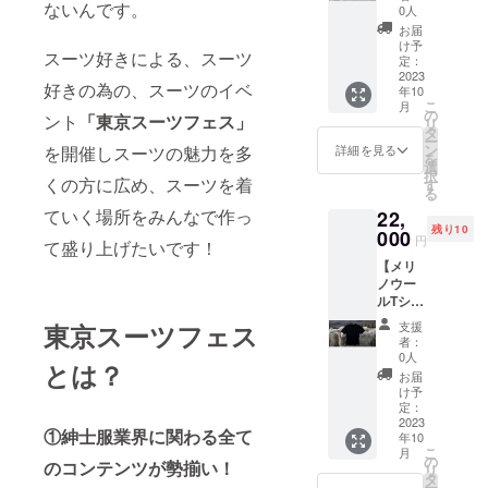
黒】 洗
ないんです。
い時は
限：初
0人
のロン
わない
涼し
回レッ
お届
グ丈も
けど
い、究
スンの
け予
選択可
スーツ好きによる、スーツ
洗って
極のＴ
定：
有効期
能。 ①
もい
2023
シャツ
限2023
グ
好きの為の、スーツのイベ
年10
い！？
です。
年11月
レー
こ
月
メリノ
素材は
の
30日
ント
「
東京スーツフェス」
スクエ
リ
ウール
REDA
タ
（最終
ア柄 落
ー
のＴ
ACTIVE
ン
有効期
を開催しスーツの魅力を多
詳細を見る
着きあ
を
シャツ
の希少
選
限2023
るチャ
択
は超高
くの方に広め、スーツを着
な洗濯
す
年12月
コール
る
性能！
機で洗
31日）
グレー
ていく場所をみんなで作っ
22,
いつで
える
受講日
をベー
残り10
もサラ
000
ニュー
程はプ
円
スに、
て盛り上げたいです！
サラ、
ジーラ
ロジェ
オフホ
【メリ
臭わな
ンドメ
クト終
ワイト
ノウー
い、寒
リノ
了後
とエン
ルTシャ
い時は
ウー
メール
ジのス
ツ Lサ
暖か
ル。同
にて調
支援
東京スーツフェス
クエア
イズ：
く、暑
素材は
整させ
者：
が彩を
黒】 洗
い時は
NASA
0人
ていた
添え
とは？
わない
涼し
にも採
だきま
お届
る。
けど
い、究
用され
け予
す 受講
しっか
洗って
極のＴ
定：
ている
方法 ・
りした
もい
2023
シャツ
そうで
使用す
生地感
①紳士服業界に関わる全て
年10
い！？
です。
す！！
るツー
があ
こ
月
メリノ
素材は
の
ル：
の
コンテンツが勢揃い！
り、重
リ
ウール
REDA
タ
zoom
厚で落
ー