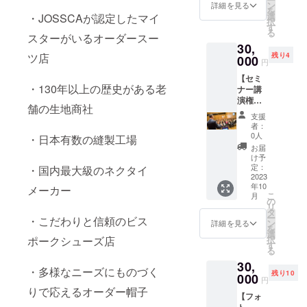
のＴ
ACTIVE
ン
詳細を見る
・使用
着きあ
を
シャツ
の希少
選
・JOSSCAが認定したマイ
ツール
る印象
択
は超高
な洗濯
す
の動作
に仕上
る
性能！
スターがいるオーダースー
機で洗
環境：
がりま
30,
いつで
える
ネット
す。ネ
残り4
ツ店
もサラ
000
ニュー
環境
円
イビー
サラ、
ジーラ
やグ
【セミ
臭わな
ンドメ
レーの
・130年以上の歴史がある老
ナー講
い、寒
リノ
スーツ
演権】
い時は
ウー
舗の生地商社
に合わ
東京
暖か
ル。同
支援
せるの
スーツ
く、暑
素材は
者：
が◎。
フェス
い時は
NASA
0人
・日本有数の縫製工場
② ネイ
でのセ
涼し
にも採
お届
ビー
ミナー
い、究
用され
け予
ドット
ブース
極のＴ
定：
ている
・国内最大級のネクタイ
柄 使い
にて30
2023
シャツ
そうで
勝手の
年10
分間講
メーカー
です。
す！！
こ
いいネ
月
演をす
素材は
の
リ
イビー
る権利
REDA
タ
ー
のドッ
・こだわりと信頼のビス
です。
ACTIVE
ン
詳細を見る
を
ト柄。
日時は
の希少
選
択
ポークシューズ店
よく見
後日相
な洗濯
す
る
るとへ
談のう
機で洗
リンボ
30,
え決め
える
・多様なニーズにものづく
ン柄も
残り10
たいと
000
ニュー
円
重なっ
思いま
ジーラ
りで応えるオーダー帽子
てお
【フォ
す。 10
ンドメ
り、奥
ト