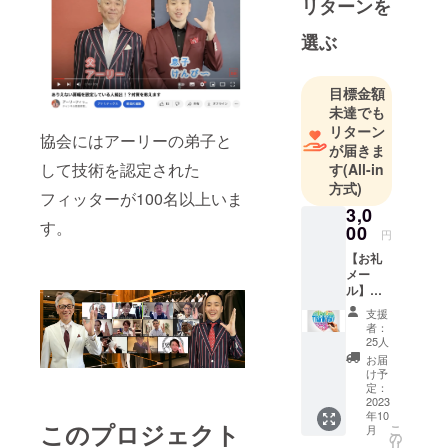
リターンを
頂きたいで
すし
選ぶ
積極的に支
援されたい
目標金額
です。
未達でも
リターン
協会にはアーリーの弟子と
それが社会
が届きま
全体を笑顔
して技術を認定された
す
(All-in
方式)
にする仕組
フィッターが100名以上いま
みだと信じ
3,0
す。
00
てます。
円
【お礼
メー
ル】
「支援
支援
の全額
者：
を運営
25人
資金に
お届
使って
け予
欲し
定：
い」と
2023
年10
お考え
このプロジェクト
こ
月
の方
の
リ