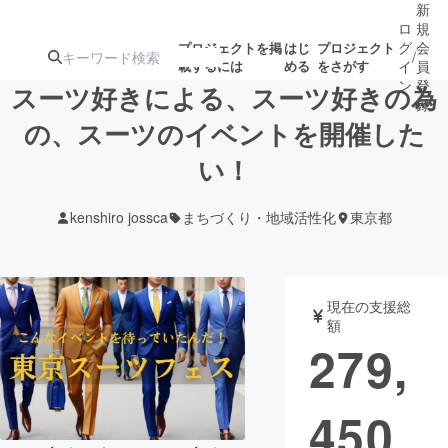
新
ロ
規
グ
会
プロジェクトを掲
はじ
プロジェクト
/
載するには
める
をさがす
イ
員
ン
登
スーツ好きによる、スーツ好きの為
録
の、スーツのイベントを開催した
い！
人気のプロ
注目のリ
注目の新着プロ
募集終了が近いプ
もうすぐ公開
ジェクト
ターン
ジェクト
ロジェクト
されます
kenshiro jossca
まちづくり・地域活性化
東京都
アート・写真
音楽
現在の支援総
テクノロジー・ガジェット
ゲーム・サ
額
279,
映像・映画
書籍・雑誌
450
ビジネス・起業
チャレンジ