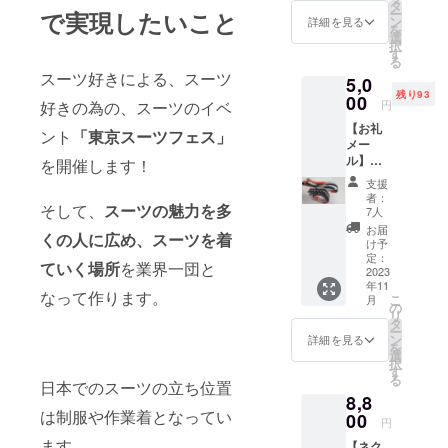
は、こ
タ
ー
で実現したいこと
ちらか
ン
詳細を見る
を
らご支
選
択
援をお
す
る
願いい
スーツ好きによる、スーツ
5,0
たしま
残り93
す。 正
00
円
好きの為の、スーツのイベ
直なと
【お礼
ころ一
ント
「
東京スーツフェス」
メー
番助か
ル】
りま
を開催します！
【JOSS
す。 お
支援
CAオリ
礼の
者：
ジナル
そして、
スーツの魅力を多
メール
7人
メ
をお送
お届
くの人に広め、スーツを着
ジャー1
りさせ
け予
本】 こ
ていた
定：
ていく場所
を業界一団と
ちらは
2023
だきま
年11
全長
す。
なって作ります。
こ
月
「160c
※3000
の
リ
m」の
円の枠
タ
ー
メ
として
ン
詳細を見る
を
ジャー
ご用意
選
択
となっ
してい
す
る
てお
日本でのスーツの立ち位置
ます
8,8
り、
が、上
は制服や作業着となってい
フィッ
00
乗せ支
円
ター専
援にて
ます。
【ネク
用とし