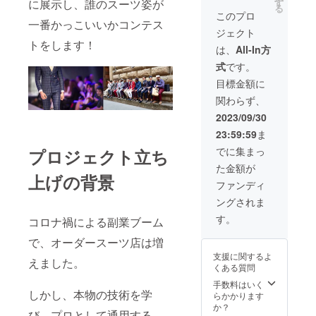
す
に展示し、誰のスーツ姿が
る
あるエ
払の際
リー"（
このプロ
ンジ
にご利
田中東
一番かっこいいかコンテス
ジェクト
色。ネ
用くだ
一郎）
トをします！
イビー
さい。
による
は、
All-In方
や黒の
マイス
式
です。
スーツ
ター養
に相性
成講座
目標金額に
がいい
です。
関わらず、
ため、
全12時
使い勝
間と
2023/09/30
手も抜
なって
23:59:59
ま
群で秋
おり補
のコー
正量や
でに集まっ
プロジェクト立ち
デには
規格外
た金額が
ぴった
への対
上げの背景
り。秘
応、シ
ファンディ
めた情
ワの読
ングされま
熱と大
み取り
人の品
方、補
す。
コロナ禍による副業ブーム
格を兼
正の入
ね備え
れ方な
で、オーダースーツ店は増
た色味
どオー
支援に関するよ
になり
ダー
えました。
くある質問
ます。
スーツ
の作り
手数料はいく
しかし、本物の技術を学
方が学
らかかります
べま
か？
び、プロとして通用する
す。 実