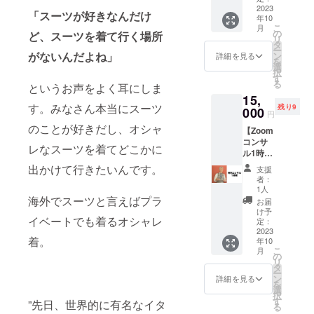
れたシ
2023
なった
「スーツが好きなんだけ
年10
ルク
見えな
こ
月
100%の
いとこ
の
ど、スーツを着て行く場所
リ
スカー
ろにこ
タ
ー
フで
そこだ
がないんだよね」
ン
詳細を見る
を
す。 高
わった
選
択
級ブラ
ネクタ
す
る
というお声をよく耳にしま
ンドに
イ。
15,
も採用
めった
す。みなさん本当にスーツ
残り9
される
000
に使わ
円
生地と
れなく
のことが好きだし、オシャ
【Zoom
製法で
なった
コンサ
製作さ
起毛加
レなスーツを着てどこかに
ル1時
れてい
工を加
間】
ます。
えた毛
出かけて行きたいんです。
支援
オー
スーツ
芯地を
者：
ダー
スタイ
熟練の
1人
スーツ
ルに合
海外でスーツと言えばプラ
ハンド
お届
歴40
わせ
メイド
け予
イベートでも着るオシャレ
年/30,0
て、ネ
定：
縫製で
00着を
2023
クタイ
仕立て
着。
年10
作った
のよう
上げる
こ
月
レジェ
に使っ
の
こと
リ
ンド
ていた
タ
で、結
ー
フィッ
だける
ン
んだと
詳細を見る
を
ター"ア
サイズ
選
きの
択
ー
感にな
す
ディン
”先日、世界的に有名なイタ
る
リー"（
りま
プルの