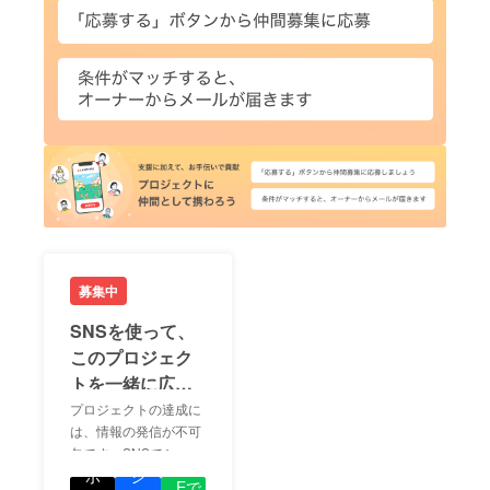
募集中
SNSを使って、
このプロジェク
トを一緒に広め
ましょう！
プロジェクトの達成に
は、情報の発信が不可
欠です。SNSでシェア
LIN
をして、あなたが応援
ポ
シ
Eで