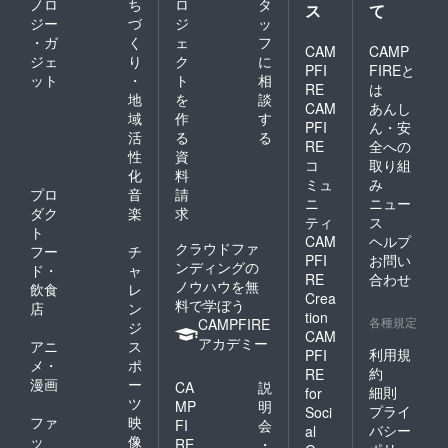
ノロ
ち
ロ
タ
ス
て
ジー
づ
ジ
ッ
・ガ
く
ェ
フ
CAM
CAMP
ジェ
り
ク
に
PFI
FIREと
ット
・
ト
相
RE
は
地
を
談
CAM
あんし
域
作
す
PFI
ん・安
活
る
る
RE
全への
性
資
コ
取り組
化
料
ミュ
み
プロ
音
請
ニ
ニュー
ダク
楽
求
ティ
ス
ト
CAM
ヘルプ
クラウドファ
フー
チ
PFI
お問い
ンディングの
ド・
ャ
RE
合わせ
ノウハウを無
飲食
レ
Crea
料で学ぼう
店
ン
tion
各種規定
CAMPFIRE
ジ
CAM
アカデミー
アニ
ス
利用規
PFI
メ・
ポ
約
RE
漫画
ー
CA
説
細則
for
ツ
MP
明
プライ
Soci
ファ
映
FI
会
バシー
al
ッ
像
RE
・