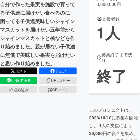
自分で作った果実を施設で育って
3,000,000円
まちづくり・地域活性化
る子供達に届けたい食べるのに
支援者数
困ってる子供達美味しいシャイン
1
人
マスカットを届けたい五年前から
CAMPFIRE for Social Good
CAMPFIRE Creation
シャインマスカットと桃などを作
CAMPFIREふるさと納税
machi-ya
コミュニティ
り始めました。親が居ない子供達
に無償で美味しい果実を届けたい
募集終了まで残
り
と思い作り始めました。
終了
ポスト
シェア
LINEで送る
URLコピー
埋め込み
QRコード
このプロジェクトは、
2023/10/10
に募集を開始
し、
1
人の支援により
20,000
円の資金を集め、