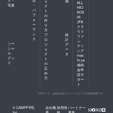
ト・
台
ェ
例
ALL
写真
・
ク
HIO
パ
ト
KOS
フ
の
HI
ォ
作
JFA
ー
り
クラ
マ
方
ウド
ン
プ
統
ファ
ス
ロ
計
ン
ソー
ジ
デ
ディ
シャ
ェ
ー
ング
ル
ク
タ
mac
グッ
ト
hi-ya
ド
の
補助
広
金申
め
請サ
方
ポー
ト
「QRコード」は株式会社デンソーウェーブの登録商標です。
© CAMPFIRE,
会社概
採用情
パートナー
Inc.
要
報
募集