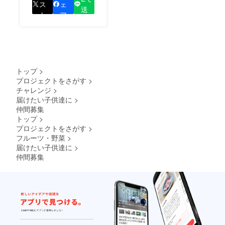
しているプロジェクト
ス
ェ
送
の良さを知ってもらい
ト
ア
る
ましょう！
トップ
>
プロジェクトをさがす
>
チャレンジ
>
届けたい子供達に
>
仲間募集
トップ
>
プロジェクトをさがす
>
フルーツ・野菜
>
届けたい子供達に
>
仲間募集