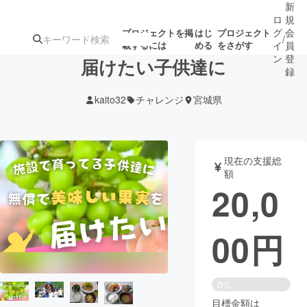
新
ロ
規
グ
会
プロジェクトを掲
はじ
プロジェクト
/
載するには
める
をさがす
イ
員
ン
登
届けたい子供達に
録
kaito32
チャレンジ
宮城県
人気のプロ
注目のリ
注目の新着プロ
募集終了が近いプ
もうすぐ公開
ジェクト
ターン
ジェクト
ロジェクト
されます
現在の支援総
額
アート・写真
音楽
20,0
テクノロジー・ガジェット
ゲーム・サ
00
円
映像・映画
書籍・雑誌
0%
ビジネス・起業
チャレンジ
目標金額は