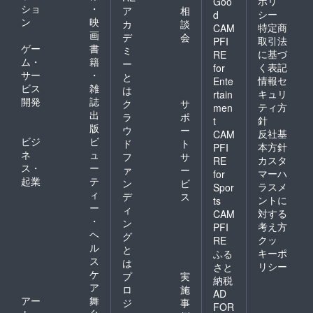
ポリ
Goo
ショ
・
ア
相
シー
d
ン
映
カ
談
特定商
CAM
画
デ
会
取引法
PFI
ゲー
書
ミ
に基づ
RE
ム・
籍
ー
く表記
for
サー
・
と
情報セ
Ente
ビス
雑
は
キュリ
rtain
開発
誌
ク
サ
ティ方
men
出
ラ
ポ
針
t
版
ウ
ー
反社基
CAM
ビジ
ビ
ド
ト
本方針
PFI
ネ
ュ
フ
サ
カスタ
RE
ス・
ー
ァ
ー
マーハ
for
起業
テ
ン
ビ
ラスメ
Spor
ィ
デ
ス
ントに
ts
ー
ィ
対する
CAM
・
ン
考え方
PFI
ヘ
グ
クッ
RE
ル
と
キーポ
ふる
ス
は
リシー
さと
ケ
プ
実
納税
ア
ロ
施
AD
アー
舞
ジ
事
FOR