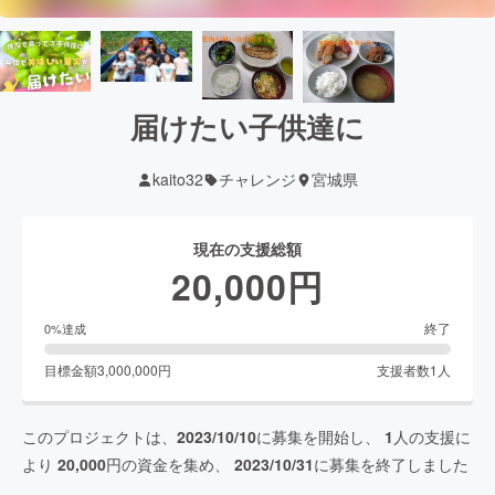
届けたい子供達に
kaito32
チャレンジ
宮城県
現在の支援総額
20,000
円
終了
0
%達成
目標金額
3,000,000
円
支援者数
1
人
このプロジェクトは、
2023/10/10
に募集を開始し、
1
人の支援に
より
20,000
円の資金を集め、
2023/10/31
に募集を終了しました